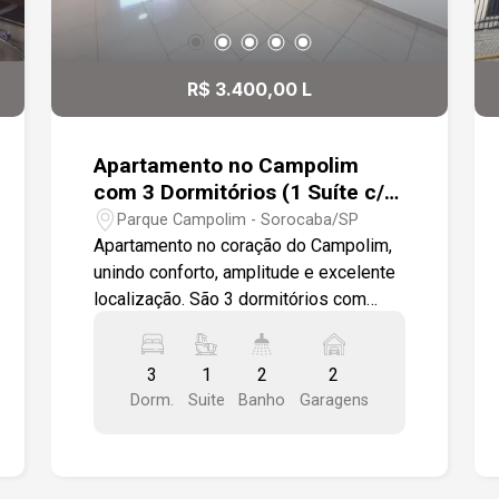
R$ 3.400,00 L
Apartamento no Campolim
com 3 Dormitórios (1 Suíte c/
Hidro) Piscina, Churrasqueira e
Parque Campolim - Sorocaba/SP
2 vagas
Apartamento no coração do Campolim,
unindo conforto, amplitude e excelente
localização. São 3 dormitórios com
armários planejados, sendo uma suíte
com banheira de hidromassagem. A
3
1
2
2
sala de jantar integrada à sala de estar
Dorm.
Suite
Banho
Garagens
proporciona um ambiente aconchegante
e sofisticado, com acesso a uma linda
e espaçosa varanda, perfeita para
receber amigos e aproveitar momentos