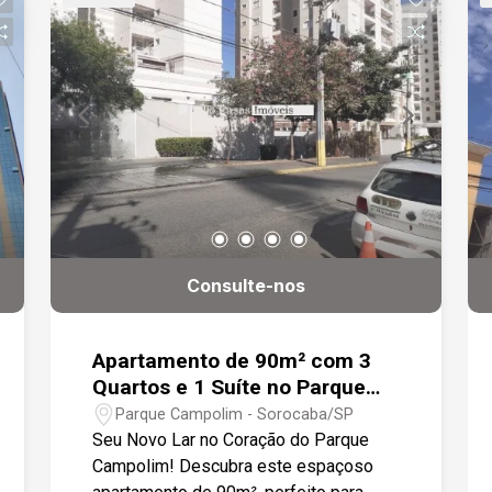
eletrônica, Elevador (Social e serviço).
oportunidade única de morar bem, com
Região nobre com fácil acesso ao
tudo o que você precisa a poucos
Campolim
passos de casa. Entre em contato e
agende uma visita!
Consulte-nos
Apartamento de 90m² com 3
Quartos e 1 Suíte no Parque
Campolim
Parque Campolim - Sorocaba/SP
Seu Novo Lar no Coração do Parque
Campolim! Descubra este espaçoso