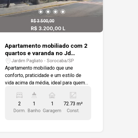
R$ 3.500,00
R$ 3.200,00 L
Apartamento mobiliado com 2
quartos e varanda no Jd
Pagliato
Jardim Pagliato - Sorocaba/SP
Apartamento mobiliado que une
conforto, praticidade e um estilo de
vida acima da média, ideal para quem
valoriza bem-estar no dia a dia. São
dois dormitórios bem distribuídos,
2
1
1
72.73 m²
ambientes planejados e uma varanda
Dorm.
Banho
Garagem
Const.
que convida a desacelerar, perfeita para
apreciar uma vista aberta e privilegiada
da Zona Sul da cidade. Localizado em
uma região estratégica, a poucos