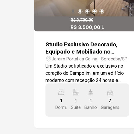
R$ 3.700,00
R$ 3.500,00 L
R$ 650.000,00 V
Studio Exclusivo Decorado,
Equipado e Mobiliado no
Campolim com 132 m²,
Jardim Portal da Colina - Sorocaba/SP
Varanda Privativa, Deck e
Um Studio sofisticado e exclusivo no
Ofurô
coração do Campolim, em um edifício
moderno com recepção 24 horas e
infraestrutura completa para quem
valoriza praticidade, conforto e estilo
1
1
1
2
de vida. Com 65 m² de área privativa, o
Dorm.
Suite
Banho
Garagens
apartamento surpreende pela amplitude
e pela integração inteligente dos
ambientes. A cozinha em estilo
americano compartilha espaço com a