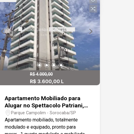
social e de serviço. Região nobre e
oportunidade única de morar bem, com
fácil acesso ao Campolim.
tudo o que você precisa a poucos
passos de casa. Entre em contato e
agende uma visita!
R$ 4.000,00
R$ 3.600,00 L
Apartamento Mobiliado para
Alugar no Spettacolo Patriani,
Campolim - Sorocaba/SP
Parque Campolim - Sorocaba/SP
Apartamento mobiliado, totalmente
modulado e equipado, pronto para