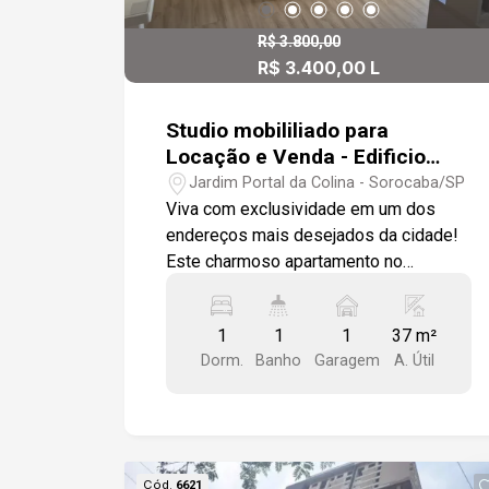
R$ 3.800,00
R$ 3.400,00 L
R$ 590.000,00 V
Studio mobililiado para
Locação e Venda - Edificio
Notting Hill- Parque Campolim-
Jardim Portal da Colina - Sorocaba/SP
Sorocaba
Viva com exclusividade em um dos
endereços mais desejados da cidade!
Este charmoso apartamento no
Condomínio Notting Hill Campolim
oferece o equilíbrio perfeito entre
1
1
1
37 m²
praticidade, lazer completo e uma
Dorm.
Banho
Garagem
A. Útil
localização privilegiada. Com
ambientes planejados, excelente
acabamento é ideal para quem valoriza
bem-estar, comodidade e qualidade de
vida. O apartamento conta com: - 1
Cód.
6621