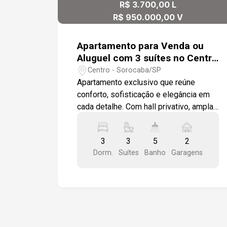
R$ 3.700,00 L
R$ 950.000,00 V
Apartamento para Venda ou
Aluguel com 3 suítes no Centro
de Sorocaba
Centro - Sorocaba/SP
Apartamento exclusivo que reúne
conforto, sofisticação e elegância em
cada detalhe. Com hall privativo, ampla
sala de dois ambientes com
acabamento em mármore travertino,
3
3
5
2
sancas, lustres sofisticados, cortinas e
Dorm.
Suítes
Banho
Garagens
varanda, o imóvel proporciona
ambientes amplos e aconchegantes.
Conta ainda com ar-condicionado na
sala, garantindo conforto térmico
durante todo o ano. -Hall privativo -Sala
2 ambientes com mármore travertino,