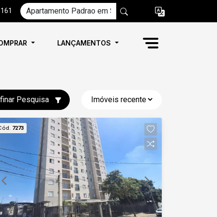
6161
OMPRAR
LANÇAMENTOS
finar Pesquisa
Cód.
7273