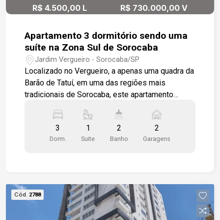
R$ 4.500,00 L
R$ 730.000,00 V
Apartamento 3 dormitório sendo uma
suíte na Zona Sul de Sorocaba
Jardim Vergueiro - Sorocaba/SP
Localizado no Vergueiro, a apenas uma quadra da
Barão de Tatuí, em uma das regiões mais
tradicionais de Sorocaba, este apartamento
oferece conforto, praticidade e qualidade de vida.
Características do imóvel: 3 dormitórios (sendo 1
3
1
2
2
suíte ampla) Sala espaçosa para 2 ambientes
Dorm.
Suite
Banho
Garagens
com varanda Lavabo Cozinha funcional Banheiros
com box e ducha instalados Armários em 2
dormitórios e gabinete no banheiro Lustres já
instalados Sacada com ótimo espaço e bela vista
panorâmica 2 vagas de garagem cobertas (tipo
Cód.
2788
gaveta) Condomínio completo: Segurança 24
horas Academia Salão de festas Área gourmet