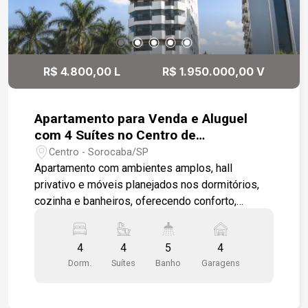
R$ 4.800,00 L
R$ 1.950.000,00 V
Apartamento para Venda e Aluguel
com 4 Suítes no Centro de
Sorocaba/SP
Centro - Sorocaba/SP
Apartamento com ambientes amplos, hall
privativo e móveis planejados nos dormitórios,
cozinha e banheiros, oferecendo conforto,
praticidade e excelente localização. -4 suítes,
sendo 1 master com amplo closet; -Sala para 2
4
4
5
4
ambientes; -Cozinha ampla; -Lavabo; -Depósito
Dorm.
Suítes
Banho
Garagens
privativo; -Hall privativo com elevador de acesso
direto à unidade; -4 vagas de garagem cobertas e
demarcadas. Diferenciais: -Ar-condicionado em