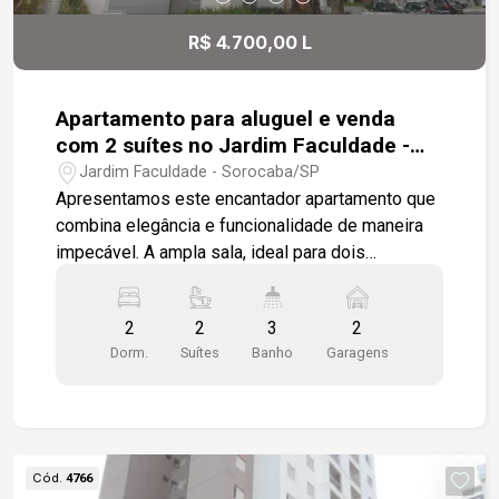
R$ 4.700,00 L
Apartamento para aluguel e venda
com 2 suítes no Jardim Faculdade -
Sorocaba
Jardim Faculdade - Sorocaba/SP
Apresentamos este encantador apartamento que
combina elegância e funcionalidade de maneira
impecável. A ampla sala, ideal para dois
ambientes, se integra perfeitamente à varanda
gourmet, criando um espaço ideal para
2
2
3
2
recepções e momentos de descontração. O piso
Dorm.
Suítes
Banho
Garagens
em porcelanato e as luminárias embutidas
acrescentam um toque de sofisticação e
modernidade. O lavabo, um detalhe que eleva o
conforto do dia a dia, é apenas um dos muitos
encantos deste lar. A cozinha, totalmente
Cód.
4766
modulada, é um verdadeiro convite à praticidade,