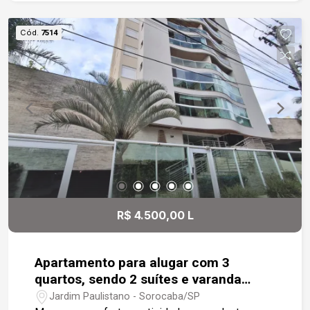
todos os dormitórios; -Excelente iluminação
natural. Condomínio com: -Piscina; -Spa; -Sauna; -
Cód.
7514
Academia; -Quadra poliesportiva; -Salão de
festas; -Churrasqueira; -Área de lazer reformada;
-Portaria 24 horas blindada; -Sistema de garagem
tipo gaiola.
R$ 4.500,00 L
Apartamento para alugar com 3
quartos, sendo 2 suítes e varanda
gourmet no Jardim Paulistano ? Zona
Jardim Paulistano - Sorocaba/SP