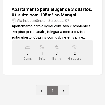
conforto no dia a dia.
Apartamento para alugar de 3 quartos,
01 suíte com 105m² no Mangal
Vila Independência - Sorocaba/SP
Apartamento para aluguel com sala 2 ambientes
em piso porcelanato, integrada com a cozinha
estio aberto. Cozinha com gabinete na pia e
armários, varanda gourmet fechada por vidro o
que proporciona vista da Cidade. São 03 quartos,
3
1
3
2
um deles é suíte, 02 dos quartos estão com
Dorm.
Suite
Banho
Garagens
modulados. Os banheiros tem gabinetes.
Lavanderia com armários. Apartamento todo em
piso e revestimento em porcelanato. Garagem
coberta para 2 veículos. Condomínio com lazer,
portaria presencial 24 horas oferendo segurança
para toda a família além de estar numa região rica
«
1
»
em todos os tipos de comércio e acesso às
rodovias e shoppings