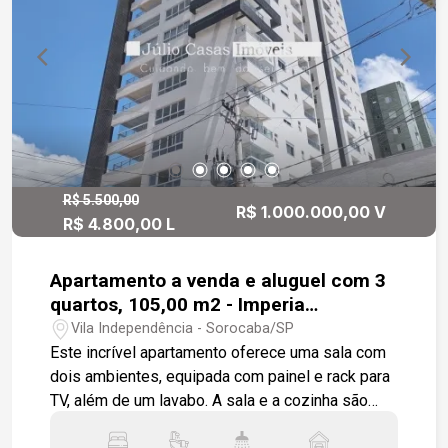
Piscina Localização privilegiada: Fácil acesso às
principais avenidas da cidade, além de estar
próximo a comércios, serviços e tudo o que você
precisa no dia a dia. Ideal para quem busca
conforto, segurança e praticidade para toda a
família.
R$ 5.500,00
R$ 1.000.000,00 V
R$ 4.800,00 L
Apartamento a venda e aluguel com 3
quartos, 105,00 m2 - Imperia
Residência
Vila Independência - Sorocaba/SP
Este incrível apartamento oferece uma sala com
dois ambientes, equipada com painel e rack para
TV, além de um lavabo. A sala e a cozinha são
integradas à área gourmet, que conta com uma