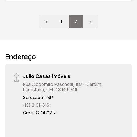
embutidas . todo em piso vinílico. 1 vaga de
garagem coberta.
«
1
2
»
Endereço
Julio Casas Imóveis
Rua Clodomiro Paschoal, 187 - Jardim
Paulistano, CEP:
18040-740
Sorocaba - SP
(15) 2101-6161
Creci: C-14717-J