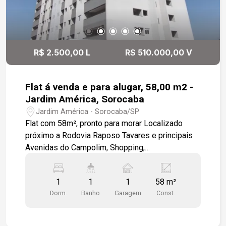
R$ 2.500,00 L
R$ 510.000,00 V
Flat á venda e para alugar, 58,00 m2 -
Jardim América, Sorocaba
Jardim América - Sorocaba/SP
Flat com 58m², pronto para morar Localizado
próximo a Rodovia Raposo Tavares e principais
Avenidas do Campolim, Shopping,
supermercados, farmácias e restaurantes.
mobiliado e modulado, sala com varanda e
1
1
1
58 m²
banheira com hidro, sala, cozinha integrada,
Dorm.
Banho
Garagem
Const.
dormitório, cozinha toda modulada com área de
serviço com fechamento em porta em vidro. wc
social com box em vidro, gabinete . luminárias