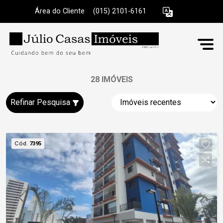
Área do Cliente
|
(015) 2101-6161
28 IMÓVEIS
Refinar Pesquisa
Cód.
7395