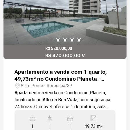
R$ 520.000,00
R$ 470.000,00 V
Apartamento a venda com 1 quarto,
49,73m² no Condomínio Planeta -
Sorocaba
Além Ponte - Sorocaba/SP
Apartamento à venda no Condomínio Planeta,
localizado no Alto da Boa Vista, com segurança
24 horas. O imóvel oferece 1 dormitório, sala
ampla integrada à varanda, cozinha com pia e
balcão em granito, banheiro social também com
1
1
1
49.73 m²
acabamento em granito, lavanderia funcional e