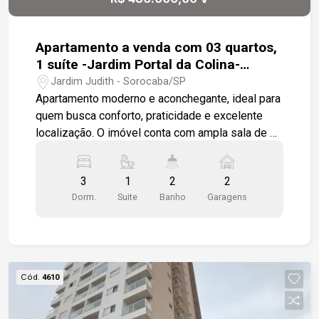
Apartamento a venda com 03 quartos,
1 suíte -Jardim Portal da Colina-
Sorocaba
Jardim Judith - Sorocaba/SP
Apartamento moderno e aconchegante, ideal para
quem busca conforto, praticidade e excelente
localização. O imóvel conta com ampla sala de 02
ambientes integrada à sacada, proporcionando
ótima iluminação natural e um espaço perfeito
3
1
2
2
para receber amigos e familiares. São 03
Dorm.
Suite
Banho
Garagens
dormitórios modulados, sendo 01 suíte com
sacada privativa, oferecendo mais conforto e
privacidade ao casal. Todos os ambientes foram
planejados para garantir funcionalidade e melhor
aproveitamento dos espaços. A cozinha é um
Cód.
4610
grande diferencial, equipada com armários
planejados, forno embutido, cooktop e coifa,