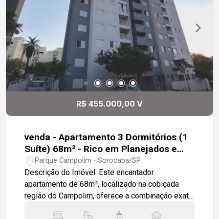
às principais vias da cidade. Entre em contato
para agendar uma visita!
R$ 455.000,00 V
venda - Apartamento 3 Dormitórios (1
Suíte) 68m² - Rico em Planejados e
Lazer Completo - Campolim (Próximo
Parque Campolim - Sorocaba/SP
ao Iguatemi)
Descrição do Imóvel: Este encantador
apartamento de 68m², localizado na cobiçada
região do Campolim, oferece a combinação exata
entre conforto e uma localização estratégica.