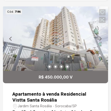
oferece estrutura completa de lazer e
comodidade, com quiosque com churrasqueira,
Cód.
7186
piscina, deck, academia equipada, salão de
festas, quadra poliesportiva e área kids.
R$ 450.000,00 V
Apartamento à venda Residencial
Vistta Santa Rosália
Jardim Santa Rosália - Sorocaba/SP