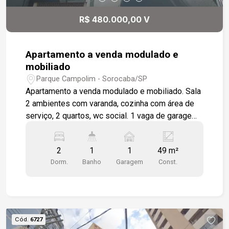
Marginal Dom Aguirre e a Rodovia Castelinho,
garantindo mobilidade, praticidade e valorização.
R$ 480.000,00 V
Agende já sua visita para conhecer todos os
detalhes desse excelente imóvel! Para mais
informações: (15) 99119-3018
Apartamento a venda modulado e
mobiliado
Parque Campolim - Sorocaba/SP
Apartamento a venda modulado e mobiliado. Sala
2 ambientes com varanda, cozinha com área de
serviço, 2 quartos, wc social. 1 vaga de garagem
coberta. Condomínio localizado em rua próximo
ao Shopping Iguatemi, bairro com estrutura
2
1
1
49 m²
completa de comércios, farmácias, restaurantes,
Dorm.
Banho
Garagem
Const.
escolas, fácil acesso as principais Avenidas da
Cidade e Rodovia Raposo Tavares.
Cód.
6727