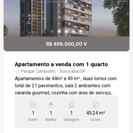
R$ 499.000,00 V
Apartamento a venda com 1 quarto
Parque Campolim - Sorocaba/SP
Apartamentos de 44m² a 49 m² , duas torres com
total de 21 pavimentos, sala 2 ambientes com
varanda gourmet, cozinha com área de serviço, 1
dormitórios 1 wc social. Salão de festas,
brinquedoteca, playground, fitness, piscina adulto
1
1
1
45.24 m²
e infantil, quadra poliesportiva, 1 vagas de
Dorm.
Banho
Garagem
Const.
garagem cobertas.