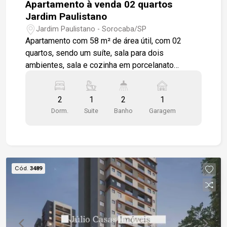
Apartamento à venda 02 quartos
Jardim Paulistano
Jardim Paulistano - Sorocaba/SP
Apartamento com 58 m² de área útil, com 02
quartos, sendo um suíte, sala para dois
ambientes, sala e cozinha em porcelanato
acetinado e nos quartos laminado em madeira,
pias , bancadas em granito, varanda gourmet com
2
1
2
1
pia de bancada em granito, 01 vaga de garagem e
Dorm.
Suite
Banho
Garagem
01 depósito. O condomínio conta com portaria 24
horas, no primeiro andar salão de festa com
churrasqueira, pia de apoio, geladeira. No 15
andar possui um solarium com uma bancada para
uso de reuniões em família e amigos e academia.
Cód.
3489