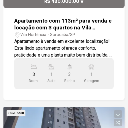
R$ 480.000,00 V
praticidade, conforto e excelente localização.
Agende sua visita e venha conhecer seu novo lar!
Apartamento com 113m² para venda e
locação com 3 quartos na Vila
Hortencia
Vila Hortência - Sorocaba/SP
Apartamento à venda em excelente localização!
Este lindo apartamento oferece conforto,
praticidade e uma planta muito bem distribuída: 3
dormitórios, sendo 1 suíte Banheiro social e
lavabo Sala ampla, perfeita para dois ambientes
3
1
3
1
Cozinha espaçosa com ótimo aproveitamento de
Dorm.
Suite
Banho
Garagem
espaço Lavanderia separada 1 vaga de garagem
coberta O condomínio oferece ótima
infraestrutura, incluindo: 1 Elevador 1 Portaria
remota para mais segurança 1 Salão de festas
para seus eventos e confraternizações
Cód.
5698
Localização privilegiada, próxima a comércios,
escolas, transporte público e com fácil acesso