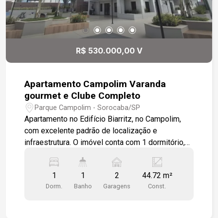
R$ 530.000,00 V
Apartamento Campolim Varanda
gourmet e Clube Completo
Parque Campolim - Sorocaba/SP
Apartamento no Edifício Biarritz, no Campolim,
com excelente padrão de localização e
infraestrutura. O imóvel conta com 1 dormitório,
cozinha integrada à sala de estar e TV, além de
uma agradável varanda gourmet com vista
1
1
2
44.72 m²
privilegiada para o clube do condomínio.
Dorm.
Banho
Garagens
Const.
Localizado em uma das ruas mais nobres do
Campolim, cercado pelos principais
empreendimentos da região, o condomínio