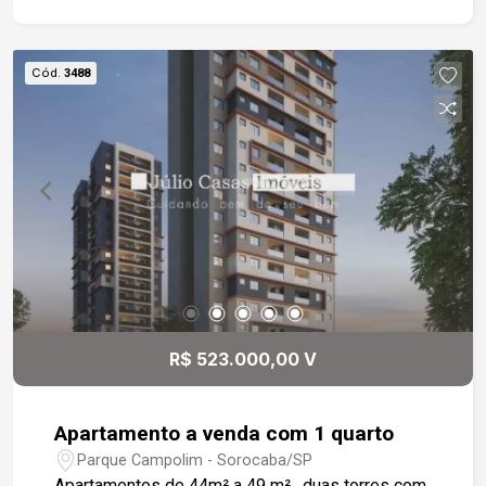
Cód.
3488
R$ 523.000,00 V
Apartamento a venda com 1 quarto
Parque Campolim - Sorocaba/SP
Apartamentos de 44m² a 49 m² , duas torres com