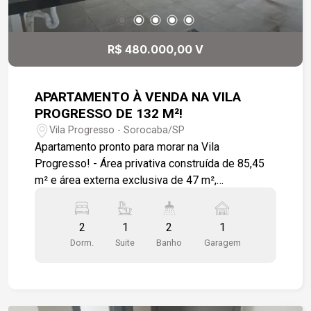
placa.
R$ 480.000,00 V
APARTAMENTO À VENDA NA VILA
PROGRESSO DE 132 M²!
Vila Progresso - Sorocaba/SP
Apartamento pronto para morar na Vila
Progresso! - Área privativa construída de 85,45
m² e área externa exclusiva de 47 m²,
contemplando espaço gourmet. -
Empreendimento em torre única com elevador. -
2
1
2
1
O imóvel dispõe de 02 dormitórios, sendo 01
Dorm.
Suite
Banho
Garagem
suíte. - Acabamentos entregues com piso em
porcelanato na sala, cozinha e dormitórios,
revestimento cerâmico nos banheiros e área de
serviço, pias em granito e teto com gesso