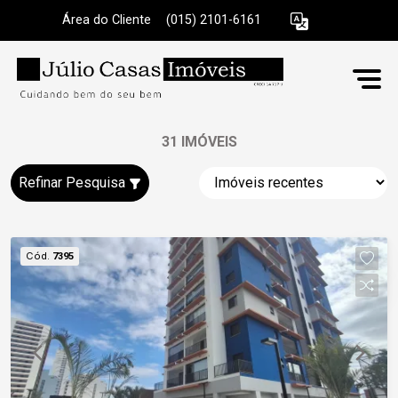
Área do Cliente
|
(015) 2101-6161
31 IMÓVEIS
Refinar Pesquisa
Cód.
7395