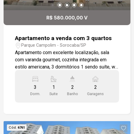
R$ 580.000,00 V
Apartamento a venda com 3 quartos
Parque Campolim - Sorocaba/SP
Apartamento com excelente localização, sala
com varanda gourmet, cozinha integrada em
estilo americana, 3 dormitórios 1 sendo suíte, wc
social, área de serviço, apartamento será
entregue todo em piso cerâmico padrão, 2 vagas
3
1
2
2
de garagem cobertas. Condomínio completo para
Dorm.
Suite
Banho
Garagens
toda a família. Piscina, churrasqueira coletiva,
salão de festas, playground.
Cód.
6761