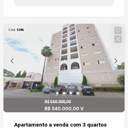
funcional e organizado. O banheiro social com
box em vidro temperado garante conforto,
enquanto o lavabo atende perfeitamente às
visitas. A área de serviço é bem distribuída, e o
Cód.
5286
apartamento conta ainda com duas vagas de
garagem cobertas, proporcionando comodidade
extra. Sua localização é um grande diferencial:
próximo ao terminal e à rodoviária, com fácil
acesso à Avenida São Paulo, Marginal Dom
Aguirre e Avenida Afonso Vergueiro, colocando
você perto de tudo o que a cidade tem de melhor.
R$ 560.000,00
R$ 540.000,00 V
Apartamento a venda com 3 quartos