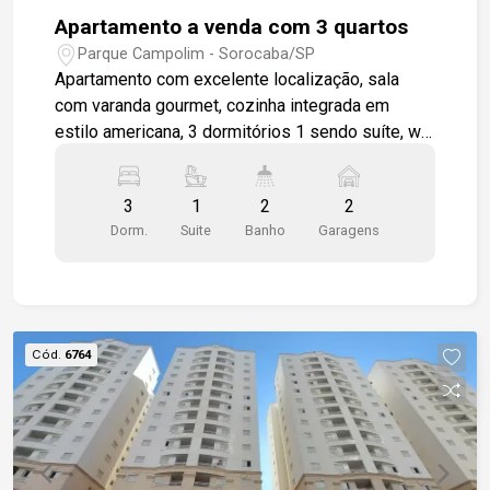
Apartamento a venda com 3 quartos
Parque Campolim - Sorocaba/SP
Apartamento com excelente localização, sala
com varanda gourmet, cozinha integrada em
estilo americana, 3 dormitórios 1 sendo suíte, wc
social, área de serviço, apartamento será
entregue todo em piso cerâmico padrão, 2 vagas
3
1
2
2
de garagem cobertas. Condomínio completo para
Dorm.
Suite
Banho
Garagens
toda a família. Piscina, churrasqueira coletiva,
salão de festas, playground.
Cód.
6764