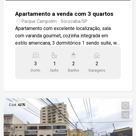
Apartamento a venda com 3 quartos
Parque Campolim - Sorocaba/SP
Apartamento com excelente localização, sala
com varanda gourmet, cozinha integrada em
estilo americana, 3 dormitórios 1 sendo suíte, wc
social, área de serviço, apartamento será
entregue todo em piso cerâmico padrão, 2 vagas
3
1
2
2
de garagem cobertas. Condomínio completo para
Dorm.
Suite
Banho
Garagens
toda a família. Piscina, churrasqueira coletiva,
salão de festas, playground.
Cód.
6275