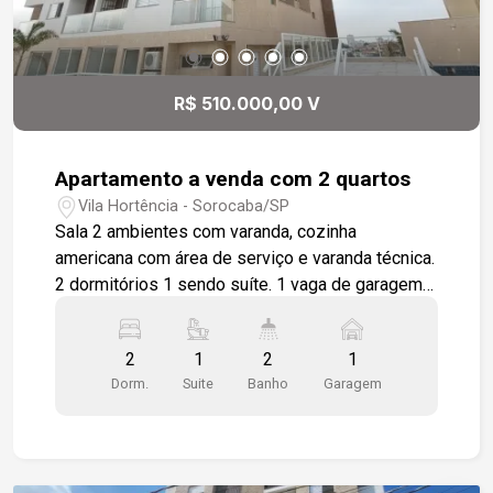
financiamento. Segurança com cerca eletrificada
ou sensor; Câmeras de monitoramento; Interfone;
Portaria 24 horas presencial. Sistema de TAG
para abertura automática dos acessos de
R$ 510.000,00 V
garagens. Localizado próximo a padaria Real,
Supermercado Confiança, Pão de Açúcar,
Hortifruti OBA, escolas, bancos, Clube Campo,
Apartamento a venda com 2 quartos
Faculdades como FATEC e Uniso, farmácias,
Vila Hortência - Sorocaba/SP
restaurantes, Shopping Granja Olga e variado
Sala 2 ambientes com varanda, cozinha
comércio. Com fácil acesso a Rod. Raposo
americana com área de serviço e varanda técnica.
Tavares e Av. São Paulo.
2 dormitórios 1 sendo suíte. 1 vaga de garagem
coberta. Apartamento com modulados.
Condomínio com lazer completo
2
1
2
1
Dorm.
Suite
Banho
Garagem