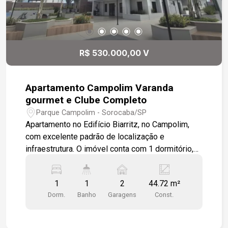
R$ 530.000,00 V
Apartamento Campolim Varanda
gourmet e Clube Completo
Parque Campolim - Sorocaba/SP
Apartamento no Edifício Biarritz, no Campolim,
com excelente padrão de localização e
infraestrutura. O imóvel conta com 1 dormitório,
cozinha integrada à sala de estar e TV, além de
uma agradável varanda gourmet com vista
1
1
2
44.72 m²
privilegiada para o clube do condomínio.
Dorm.
Banho
Garagens
Const.
Localizado em uma das ruas mais nobres do
Campolim, cercado pelos principais
empreendimentos da região, o condomínio