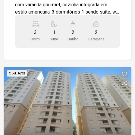
com varanda gourmet, cozinha integrada em
estilo americana, 3 dormitórios 1 sendo suíte, wc
social, área de serviço, apartamento será
entregue todo em piso cerâmico padrão, 2 vagas
3
1
2
2
de garagem cobertas. Condomínio completo para
Dorm.
Suite
Banho
Garagens
toda a família. Piscina, churrasqueira coletiva,
salão de festas, playground.
Cód.
6762