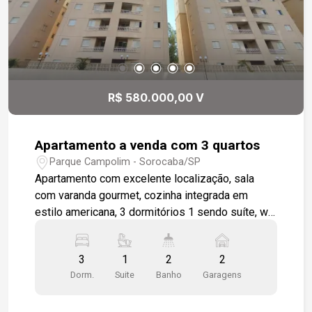
R$ 580.000,00 V
Apartamento a venda com 3 quartos
Parque Campolim - Sorocaba/SP
Apartamento com excelente localização, sala
com varanda gourmet, cozinha integrada em
estilo americana, 3 dormitórios 1 sendo suíte, wc
social, área de serviço, apartamento será
entregue todo em piso cerâmico padrão, 2 vagas
3
1
2
2
de garagem cobertas. Condomínio completo para
Dorm.
Suite
Banho
Garagens
toda a família. Piscina, churrasqueira coletiva,
salão de festas, playground.