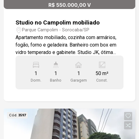
R$ 550.000,00 V
Studio no Campolim mobiliado
Parque Campolim - Sorocaba/SP
Apartamento mobiliado, cozinha com armários,
fogão, forno e geladeira. Banheiro com box em
vidro temperado e gabinete. Studio JK, ótima
localização em bairro nobre da cidade, próximo
ao Shopping Iguatemi e Rod. Raposo Tavares.
1
1
1
50 m²
Prédio com piscina semi olímpica, espaço
Dorm.
Banho
Garagem
Const.
fitness, salão de jogos, quadra de squash, sky
gourmet, spa panorâmico, sauna e lavanderia
compartilhada.
Cód.
3597