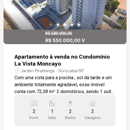
R$ 580.000,00
R$ 550.000,00 V
Apartamento à venda no Condomínio
La Vista Moncayo
Jardim Piratininga - Sorocaba/SP
Com uma vista para a piscina , sol da tarde e um
ambiente totalmente agradável, esse imóvel
conta com 72,38 m²: 2 dormitórios, sendo 1 suíte;
Living em L com estar e jantar; Varanda gourmet
com churrasqueira a gás; Cozinha americana; Área
2
1
2
2
de serviço; Infraestrutura para ar condicionado na
Dorm.
Suite
Banho
Garagens
sala e suíte; Tomada USB na sala e dormitórios;
Varanda técnica para acomodar condensadores