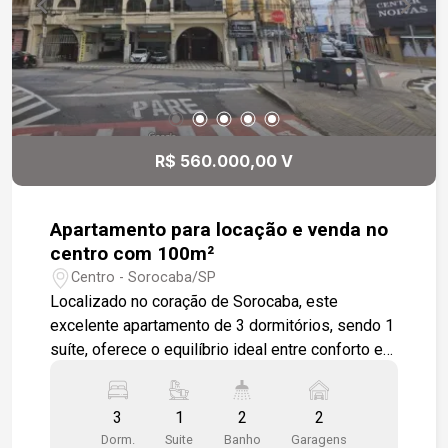
R$ 560.000,00 V
Apartamento para locação e venda no
centro com 100m²
Centro - Sorocaba/SP
Localizado no coração de Sorocaba, este
excelente apartamento de 3 dormitórios, sendo 1
suíte, oferece o equilíbrio ideal entre conforto e
praticidade. A sala ampla para dois ambientes
proporciona um espaço acolhedor para reunir a
3
1
2
2
família e os amigos. A cozinha conta com
Dorm.
Suite
Banho
Garagens
armários modulados, tornando o dia a dia mais