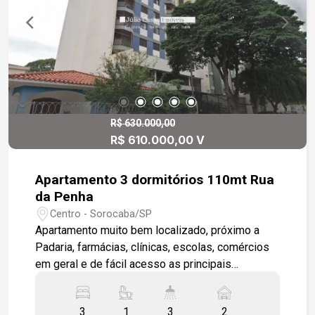
R$ 630.000,00
R$ 610.000,00 V
Apartamento 3 dormitórios 110mt Rua
da Penha
Centro - Sorocaba/SP
Apartamento muito bem localizado, próximo a
Padaria, farmácias, clínicas, escolas, comércios
em geral e de fácil acesso as principais
avenidas. Sala 2 ambientes com varanda, amplas
bem iluminada e arejada. Cozinha modulada,
3
1
3
2
lavanderia e banheiro de empregada. 3