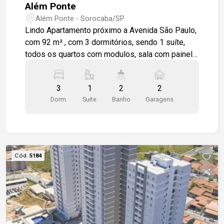
Além Ponte
Além Ponte - Sorocaba/SP
Lindo Apartamento próximo a Avenida São Paulo,
com 92 m² , com 3 dormitórios, sendo 1 suíte,
todos os quartos com modulos, sala com painel
planejado, cozinha com armários planejados e
coifa em alumínio, 1 banheiro social com
3
1
2
2
gabinete em granito preto, lavanderia e dispensa.
Dorm.
Suite
Banho
Garagens
O apartamento possui varanda com pia em
granito e churrasqueira. Apartamento em piso frio,
box em vidro nos banheiros e papel de parede
nos dormitórios. 2 vagas de garagem cobertas.
Condomínio com salão de festas, playground, e
Cód.
5184
quadra.