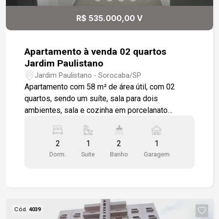
R$ 535.000,00 V
Apartamento à venda 02 quartos
Jardim Paulistano
Jardim Paulistano - Sorocaba/SP
Apartamento com 58 m² de área útil, com 02
quartos, sendo um suíte, sala para dois
ambientes, sala e cozinha em porcelanato
acetinado e nos quartos laminado em madeira,
pias , bancadas em granito, varanda gourmet com
2
1
2
1
pia de bancada em granito, 01 vaga de garagem e
Dorm.
Suite
Banho
Garagem
01 depósito. O condomínio conta com portaria 24
horas, no primeiro andar salão de festa com
churrasqueira, pia de apoio, geladeira. No 15
andar possui um solarium com uma bancada para
uso de reuniões em família e amigos e academia.
Cód.
4039