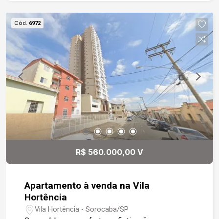
oferece estrutura completa de lazer e
comodidade, com quiosque com churrasqueira,
Cód.
6972
piscina, deck, academia equipada, salão de
festas, quadra poliesportiva e área kids.
R$ 560.000,00 V
Apartamento à venda na Vila
Hortência
Vila Hortência - Sorocaba/SP