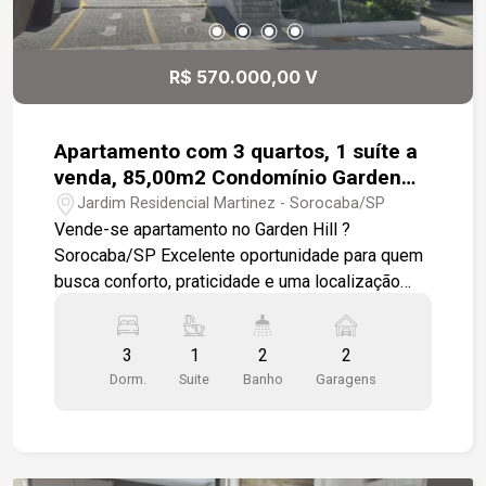
Bom Lugar, entre outras comodidades. Um imóvel
completo, pronto para morar, com acabamentos
de alto padrão e em uma das regiões mais
R$ 570.000,00 V
tradicionais e valorizadas da cidade. Agende sua
visita e venha conhecer seu novo lar!
Apartamento com 3 quartos, 1 suíte a
venda, 85,00m2 Condomínio Garden
Hill - Sorocaba
Jardim Residencial Martinez - Sorocaba/SP
Vende-se apartamento no Garden Hill ?
Sorocaba/SP Excelente oportunidade para quem
busca conforto, praticidade e uma localização
privilegiada. Este apartamento possui 3
dormitórios, sendo 1 suíte, sala ampla para dois
3
1
2
2
ambientes com sacada, cozinha funcional,
Dorm.
Suite
Banho
Garagens
banheiro social, lavanderia independente e duas
vagas de garagem. O imóvel é bem iluminado,
arejado e está pronto para morar, ideal para
famílias que valorizam qualidade de vida e