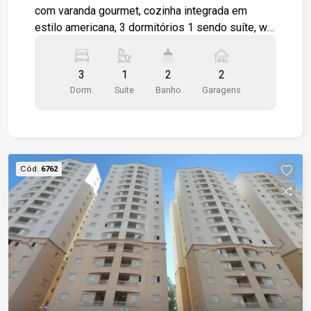
com varanda gourmet, cozinha integrada em
estilo americana, 3 dormitórios 1 sendo suíte, wc
social, área de serviço, apartamento será
entregue todo em piso cerâmico padrão, 2 vagas
3
1
2
2
de garagem cobertas. Condomínio completo para
Dorm.
Suite
Banho
Garagens
toda a família. Piscina, churrasqueira coletiva,
salão de festas, playground.
Cód.
6762