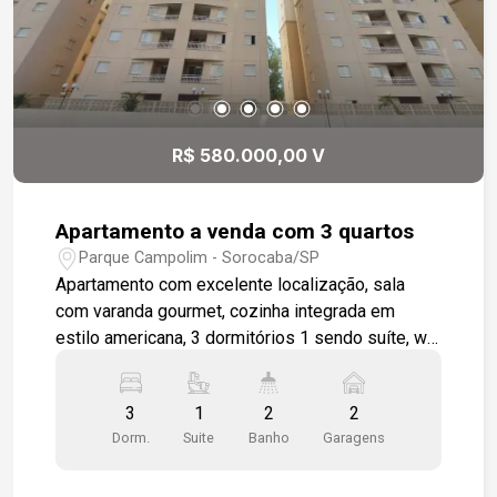
R$ 580.000,00 V
Apartamento a venda com 3 quartos
Parque Campolim - Sorocaba/SP
Apartamento com excelente localização, sala
com varanda gourmet, cozinha integrada em
estilo americana, 3 dormitórios 1 sendo suíte, wc
social, área de serviço, apartamento será
entregue todo em piso cerâmico padrão, 2 vagas
3
1
2
2
de garagem cobertas. Condomínio completo para
Dorm.
Suite
Banho
Garagens
toda a família. Piscina, churrasqueira coletiva,
salão de festas, playground.