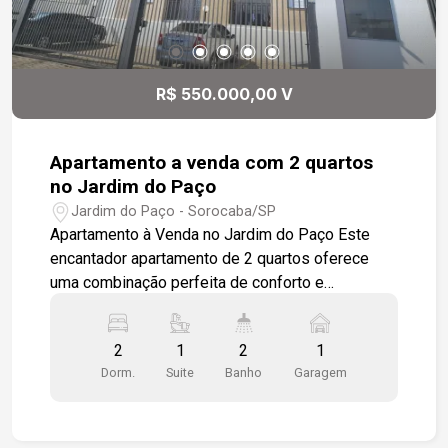
financiamento. Segurança com cerca eletrificada
ou sensor; Câmeras de monitoramento; Interfone;
Portaria 24 horas presencial. Sistema de TAG
para abertura automática dos acessos de
R$ 550.000,00 V
garagens. Localizado próximo a padaria Real,
Supermercado Confiança, Pão de Açúcar,
Hortifruti OBA, escolas, bancos, Clube Campo,
Apartamento a venda com 2 quartos
Faculdades como FATEC e Uniso, farmácias,
no Jardim do Paço
restaurantes, Shopping Granja Olga e variado
Jardim do Paço - Sorocaba/SP
comércio. Com fácil acesso a Rod. Raposo
Apartamento à Venda no Jardim do Paço Este
Tavares e Av. São Paulo.
encantador apartamento de 2 quartos oferece
uma combinação perfeita de conforto e
funcionalidade. O imóvel dispõe de uma sala de
estar com dois ambientes, integrada com a
2
1
2
1
cozinha em um estilo aberto e moderno. A
Dorm.
Suite
Banho
Garagem
cozinha é equipada com armários modulados,
proporcionando praticidade e organização. O
apartamento conta também com uma lavanderia