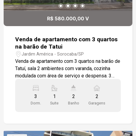
R$ 580.000,00 V
Venda de apartamento com 3 quartos
na barão de Tatui
Jardim América - Sorocaba/SP
Venda de apartamento com 3 quartos na barão de
Tatuí, sala 2 ambientes com varanda, cozinha
modulada com área de serviço e despensa. 3
quartos 1 sendo suíte, wc social, banheiros com
box em vidro e gabinete. dois dos quartos com
3
1
2
2
modulados. todo em piso madeira, com
Dorm.
Suite
Banho
Garagens
ambientes amplos e iluminados. 2 vagas de
garagem cobertas. Salão de festas ,
brinquedoteca, salão de jogos, academia.
Próximo a restaurantes, farmácias,
supermercados, com saída para as principais