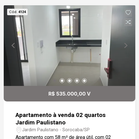
separada e uma varanda gourmet, ideal para
momentos de lazer, que inclui churrasqueira e pia
Cód.
4124
de apoio. Os dois quartos são bem espaçosos,
sendo um deles uma suíte com ar-condicionado
para garantir seu máximo conforto. Os banheiros
são completos, com gabinetes e box em vidro.
Além disso, o imóvel dispõe de uma vaga de
garagem descoberta. Não perca a oportunidade
de adquirir este excelente apartamento!
R$ 535.000,00 V
Apartamento à venda 02 quartos
Jardim Paulistano
Jardim Paulistano - Sorocaba/SP
Apartamento com 58 m² de área útil, com 02