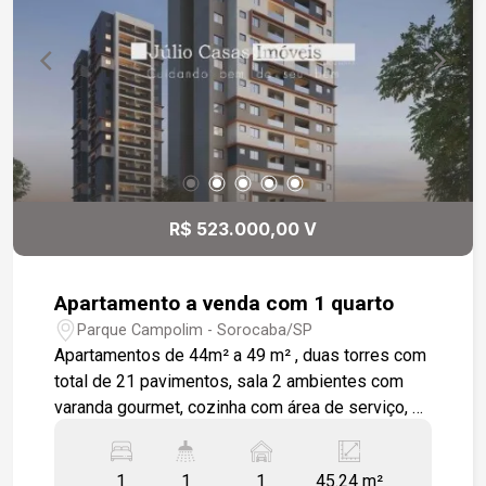
dormitórios *2 varandas (sala e suíte) *2 vagas
de garagem cobertas e demarcadas *portaria 24
h com interfone
R$ 523.000,00 V
Apartamento a venda com 1 quarto
Parque Campolim - Sorocaba/SP
Apartamentos de 44m² a 49 m² , duas torres com
total de 21 pavimentos, sala 2 ambientes com
varanda gourmet, cozinha com área de serviço, 1
dormitórios 1 wc social. Salão de festas,
brinquedoteca, playground, fitness, piscina adulto
1
1
1
45.24 m²
e infantil, quadra poliesportiva, 1 vagas de