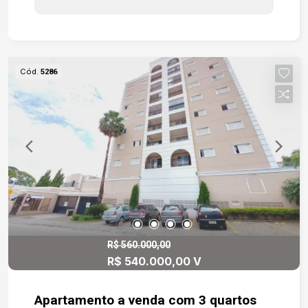
funcional e organizado. O banheiro social com
box em vidro temperado garante conforto,
enquanto o lavabo atende perfeitamente às
visitas. A área de serviço é bem distribuída, e o
Cód.
5286
apartamento conta ainda com duas vagas de
garagem cobertas, proporcionando comodidade
extra. Sua localização é um grande diferencial:
próximo ao terminal e à rodoviária, com fácil
acesso à Avenida São Paulo, Marginal Dom
Aguirre e Avenida Afonso Vergueiro, colocando
você perto de tudo o que a cidade tem de melhor.
R$ 560.000,00
R$ 540.000,00 V
Apartamento a venda com 3 quartos