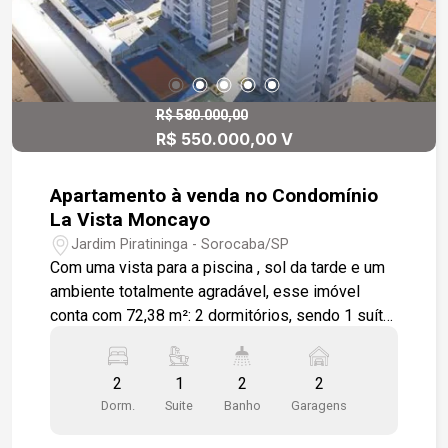
R$ 580.000,00
R$ 550.000,00 V
Apartamento à venda no Condomínio
La Vista Moncayo
Jardim Piratininga - Sorocaba/SP
Com uma vista para a piscina , sol da tarde e um
ambiente totalmente agradável, esse imóvel
conta com 72,38 m²: 2 dormitórios, sendo 1 suíte;
Living em L com estar e jantar; Varanda gourmet
com churrasqueira a gás; Cozinha americana; Área
2
1
2
2
de serviço; Infraestrutura para ar condicionado na
Dorm.
Suite
Banho
Garagens
sala e suíte; Tomada USB na sala e dormitórios;
Varanda técnica para acomodar condensadores