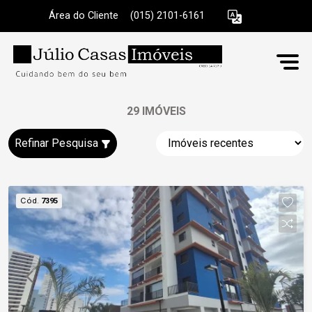
Área do Cliente
|
(015) 2101-6161
29 IMÓVEIS
Refinar Pesquisa
Cód.
7395