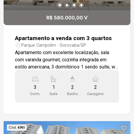
R$ 580.000,00 V
Apartamento a venda com 3 quartos
Parque Campolim - Sorocaba/SP
Apartamento com excelente localização, sala
com varanda gourmet, cozinha integrada em
estilo americana, 3 dormitórios 1 sendo suíte, wc
social, área de serviço, apartamento será
entregue todo em piso cerâmico padrão, 2 vagas
3
1
2
2
de garagem cobertas. Condomínio completo para
Dorm.
Suite
Banho
Garagens
toda a família. Piscina, churrasqueira coletiva,
salão de festas, playground.
Cód.
6761