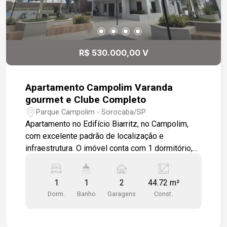
R$ 530.000,00 V
Apartamento Campolim Varanda
gourmet e Clube Completo
Parque Campolim - Sorocaba/SP
Apartamento no Edifício Biarritz, no Campolim,
com excelente padrão de localização e
infraestrutura. O imóvel conta com 1 dormitório,
cozinha integrada à sala de estar e TV, além de
uma agradável varanda gourmet com vista
1
1
2
44.72 m²
privilegiada para o clube do condomínio.
Dorm.
Banho
Garagens
Const.
Localizado em uma das ruas mais nobres do
Campolim, cercado pelos principais
empreendimentos da região, o condomínio