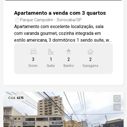
Apartamento a venda com 3 quartos
Parque Campolim - Sorocaba/SP
Apartamento com excelente localização, sala
com varanda gourmet, cozinha integrada em
estilo americana, 3 dormitórios 1 sendo suíte, wc
social, área de serviço, apartamento será
entregue todo em piso cerâmico padrão, 2 vagas
3
1
2
2
de garagem cobertas. Condomínio completo para
Dorm.
Suite
Banho
Garagens
toda a família. Piscina, churrasqueira coletiva,
salão de festas, playground.
Cód.
6275