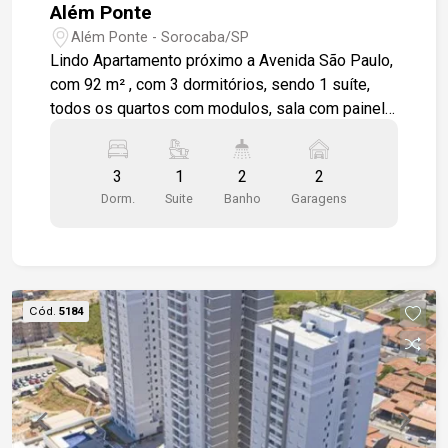
Além Ponte
Além Ponte - Sorocaba/SP
Lindo Apartamento próximo a Avenida São Paulo,
com 92 m² , com 3 dormitórios, sendo 1 suíte,
todos os quartos com modulos, sala com painel
planejado, cozinha com armários planejados e
coifa em alumínio, 1 banheiro social com
3
1
2
2
gabinete em granito preto, lavanderia e dispensa.
Dorm.
Suite
Banho
Garagens
O apartamento possui varanda com pia em
granito e churrasqueira. Apartamento em piso frio,
box em vidro nos banheiros e papel de parede
nos dormitórios. 2 vagas de garagem cobertas.
Condomínio com salão de festas, playground, e
Cód.
5184
quadra.