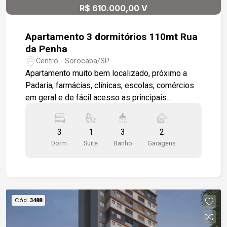
R$ 610.000,00 V
Apartamento 3 dormitórios 110mt Rua
da Penha
Centro - Sorocaba/SP
Apartamento muito bem localizado, próximo a
Padaria, farmácias, clínicas, escolas, comércios
em geral e de fácil acesso as principais
avenidas. Sala 2 ambientes com varanda, amplas
bem iluminada e arejada. Cozinha modulada,
3
1
3
2
lavanderia e banheiro de empregada. 3
Dorm.
Suite
Banho
Garagens
dormitórios sendo 1 suíte com varanda e
banheiro com banheira, box em blindex, 1
banheiro social com box e gabinete. 1 cômodo
que pode ser utilizado como quarto de despejo,
escritório ou dispensa. Diderencial: *piso
Cód.
3488
porcelanato na sala *piso em madeira nos
dormitórios *modulado na cozinha *armários nos