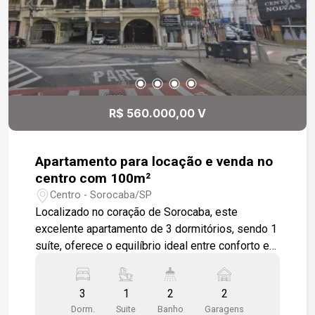
R$ 560.000,00 V
Apartamento para locação e venda no
centro com 100m²
Centro - Sorocaba/SP
Localizado no coração de Sorocaba, este
excelente apartamento de 3 dormitórios, sendo 1
suíte, oferece o equilíbrio ideal entre conforto e
praticidade. A sala ampla para dois ambientes
proporciona um espaço acolhedor para reunir a
3
1
2
2
família e os amigos. A cozinha conta com
Dorm.
Suite
Banho
Garagens
armários modulados, tornando o dia a dia mais