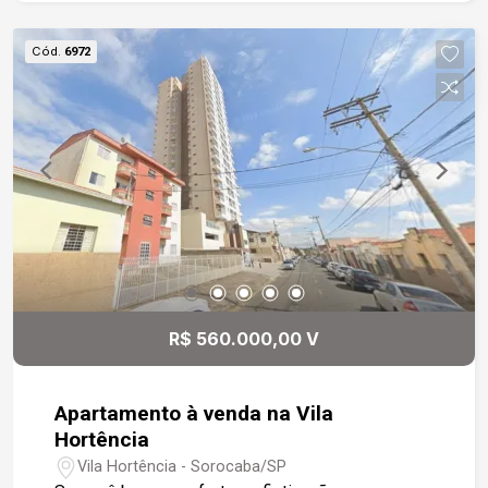
oferece estrutura completa de lazer e
comodidade, com quiosque com churrasqueira,
Cód.
6972
piscina, deck, academia equipada, salão de
festas, quadra poliesportiva e área kids.
R$ 560.000,00 V
Apartamento à venda na Vila
Hortência
Vila Hortência - Sorocaba/SP