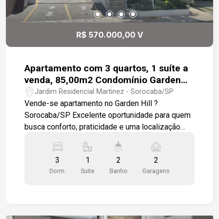
Bom Lugar, entre outras comodidades. Um imóvel
completo, pronto para morar, com acabamentos
de alto padrão e em uma das regiões mais
R$ 570.000,00 V
tradicionais e valorizadas da cidade. Agende sua
visita e venha conhecer seu novo lar!
Apartamento com 3 quartos, 1 suíte a
venda, 85,00m2 Condomínio Garden
Hill - Sorocaba
Jardim Residencial Martinez - Sorocaba/SP
Vende-se apartamento no Garden Hill ?
Sorocaba/SP Excelente oportunidade para quem
busca conforto, praticidade e uma localização
privilegiada. Este apartamento possui 3
dormitórios, sendo 1 suíte, sala ampla para dois
3
1
2
2
ambientes com sacada, cozinha funcional,
Dorm.
Suite
Banho
Garagens
banheiro social, lavanderia independente e duas
vagas de garagem. O imóvel é bem iluminado,
arejado e está pronto para morar, ideal para
famílias que valorizam qualidade de vida e