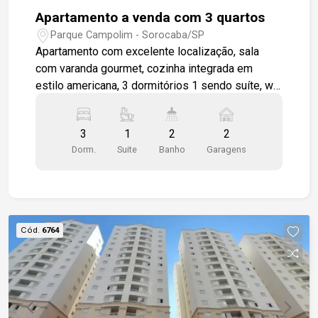
Apartamento a venda com 3 quartos
Parque Campolim - Sorocaba/SP
Apartamento com excelente localização, sala
com varanda gourmet, cozinha integrada em
estilo americana, 3 dormitórios 1 sendo suíte, wc
social, área de serviço, apartamento será
entregue todo em piso cerâmico padrão, 2 vagas
3
1
2
2
de garagem cobertas. Condomínio completo para
Dorm.
Suite
Banho
Garagens
toda a família. Piscina, churrasqueira coletiva,
salão de festas, playground.
Cód.
6764