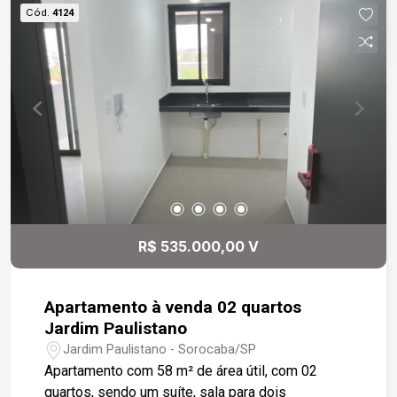
momentos de lazer, que inclui churrasqueira e pia
Cód.
4124
de apoio. Os dois quartos são bem espaçosos,
sendo um deles uma suíte com ar-condicionado
para garantir seu máximo conforto. Os banheiros
são completos, com gabinetes e box em vidro.
Além disso, o imóvel dispõe de uma vaga de
garagem descoberta. Não perca a oportunidade
de adquirir este excelente apartamento!
R$ 535.000,00 V
Apartamento à venda 02 quartos
Jardim Paulistano
Jardim Paulistano - Sorocaba/SP
Apartamento com 58 m² de área útil, com 02
quartos, sendo um suíte, sala para dois