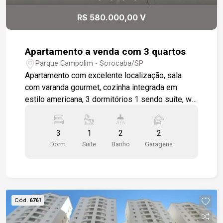
R$ 580.000,00 V
Apartamento a venda com 3 quartos
Parque Campolim - Sorocaba/SP
Apartamento com excelente localização, sala
com varanda gourmet, cozinha integrada em
estilo americana, 3 dormitórios 1 sendo suíte, wc
social, área de serviço, apartamento será
entregue todo em piso cerâmico padrão, 2 vagas
3
1
2
2
de garagem cobertas. Condomínio completo para
Dorm.
Suite
Banho
Garagens
toda a família. Piscina, churrasqueira coletiva,
salão de festas, playground.
Cód.
6761