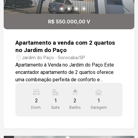
ou sensor; Câmeras de monitoramento; Interfone;
Portaria 24 horas presencial. Sistema de TAG
para abertura automática dos acessos de
R$ 550.000,00 V
garagens. Localizado próximo a padaria Real,
Supermercado Confiança, Pão de Açúcar,
Hortifruti OBA, escolas, bancos, Clube Campo,
Apartamento a venda com 2 quartos
Faculdades como FATEC e Uniso, farmácias,
no Jardim do Paço
restaurantes, Shopping Granja Olga e variado
Jardim do Paço - Sorocaba/SP
comércio. Com fácil acesso a Rod. Raposo
Apartamento à Venda no Jardim do Paço Este
Tavares e Av. São Paulo.
encantador apartamento de 2 quartos oferece
uma combinação perfeita de conforto e
funcionalidade. O imóvel dispõe de uma sala de
estar com dois ambientes, integrada com a
2
1
2
1
cozinha em um estilo aberto e moderno. A
Dorm.
Suite
Banho
Garagem
cozinha é equipada com armários modulados,
proporcionando praticidade e organização. O
apartamento conta também com uma lavanderia
separada e uma varanda gourmet, ideal para