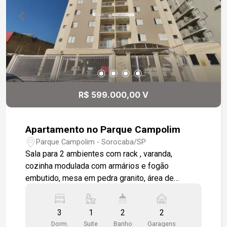
de garagem cobertas e demarcadas *portaria 24
h com interfone
R$ 599.000,00 V
Apartamento no Parque Campolim
Parque Campolim - Sorocaba/SP
Sala para 2 ambientes com rack , varanda,
cozinha modulada com armários e fogão
embutido, mesa em pedra granito, área de
serviço com armários, 3 dormitórios 1 sendo
suíte, dormitórios com armários, wc social,
3
1
2
2
banheiros com box em vidro e gabinete.
Dorm.
Suite
Banho
Garagens
Apartamento todo em piso cerâmico, 2 vagas de