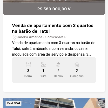
R$ 580.000,00 V
Venda de apartamento com 3 quartos
na barão de Tatui
Jardim América - Sorocaba/SP
Venda de apartamento com 3 quartos na barão de
Tatuí, sala 2 ambientes com varanda, cozinha
modulada com área de serviço e despensa. 3
quartos 1 sendo suíte, wc social, banheiros com
box em vidro e gabinete. dois dos quartos com
3
1
2
2
modulados. todo em piso madeira, com
Dorm.
Suite
Banho
Garagens
ambientes amplos e iluminados. 2 vagas de
garagem cobertas. Salão de festas ,
brinquedoteca, salão de jogos, academia.
Próximo a restaurantes, farmácias,
supermercados, com saída para as principais
Cód.
3664
Avenidas da Cidade.