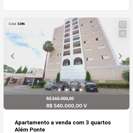
box em vidro temperado garante conforto,
enquanto o lavabo atende perfeitamente às
visitas. A área de serviço é bem distribuída, e o
Cód.
5286
apartamento conta ainda com duas vagas de
garagem cobertas, proporcionando comodidade
extra. Sua localização é um grande diferencial:
próximo ao terminal e à rodoviária, com fácil
acesso à Avenida São Paulo, Marginal Dom
Aguirre e Avenida Afonso Vergueiro, colocando
você perto de tudo o que a cidade tem de melhor.
R$ 560.000,00
R$ 540.000,00 V
Apartamento a venda com 3 quartos
Além Ponte