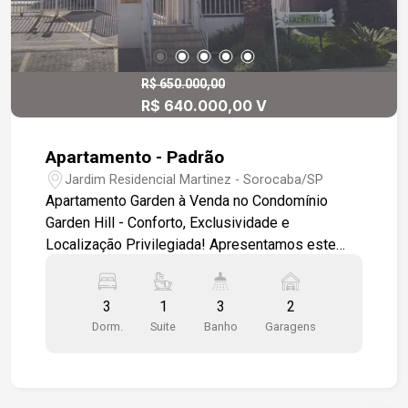
R$ 650.000,00
R$ 640.000,00 V
Apartamento - Padrão
Jardim Residencial Martinez - Sorocaba/SP
Apartamento Garden à Venda no Condomínio
Garden Hill - Conforto, Exclusividade e
Localização Privilegiada! Apresentamos este
excelente apartamento garden no Condomínio
Garden Hill, ideal para quem busca qualidade de
3
1
3
2
vida, segurança e praticidade no dia a dia. Um
Dorm.
Suite
Banho
Garagens
imóvel diferenciado, com ambientes bem
planejados e um espaço externo privativo que
proporciona a sensação de morar em uma casa,
com toda a segurança de um condomínio