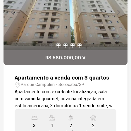
R$ 580.000,00 V
Apartamento a venda com 3 quartos
Parque Campolim - Sorocaba/SP
Apartamento com excelente localização, sala
com varanda gourmet, cozinha integrada em
estilo americana, 3 dormitórios 1 sendo suíte, wc
social, área de serviço, apartamento será
entregue todo em piso cerâmico padrão, 2 vagas
3
1
2
2
de garagem cobertas. Condomínio completo para