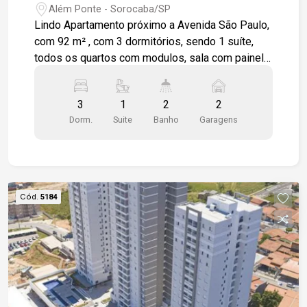
Além Ponte - Sorocaba/SP
Lindo Apartamento próximo a Avenida São Paulo,
com 92 m² , com 3 dormitórios, sendo 1 suíte,
todos os quartos com modulos, sala com painel
planejado, cozinha com armários planejados e
coifa em alumínio, 1 banheiro social com
3
1
2
2
gabinete em granito preto, lavanderia e dispensa.
Dorm.
Suite
Banho
Garagens
O apartamento possui varanda com pia em
granito e churrasqueira. Apartamento em piso frio,
box em vidro nos banheiros e papel de parede
nos dormitórios. 2 vagas de garagem cobertas.
Condomínio com salão de festas, playground, e
Cód.
5184
quadra.