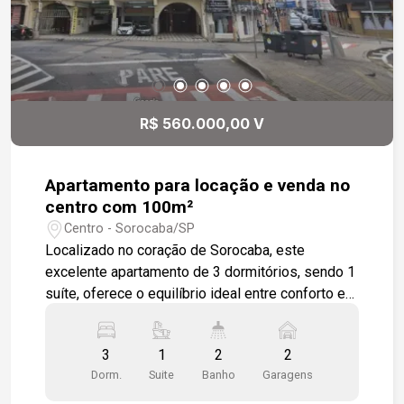
R$ 560.000,00 V
Apartamento para locação e venda no
centro com 100m²
Centro - Sorocaba/SP
Localizado no coração de Sorocaba, este
excelente apartamento de 3 dormitórios, sendo 1
suíte, oferece o equilíbrio ideal entre conforto e
praticidade. A sala ampla para dois ambientes
proporciona um espaço acolhedor para reunir a
3
1
2
2
família e os amigos. A cozinha conta com
Dorm.
Suite
Banho
Garagens
armários modulados, tornando o dia a dia mais
funcional e organizado. O banheiro social com