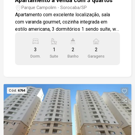
Apartamento a venda com 3 quartos
Parque Campolim - Sorocaba/SP
Apartamento com excelente localização, sala
com varanda gourmet, cozinha integrada em
estilo americana, 3 dormitórios 1 sendo suíte, wc
social, área de serviço, apartamento será
entregue todo em piso cerâmico padrão, 2 vagas
3
1
2
2
de garagem cobertas. Condomínio completo para
Dorm.
Suite
Banho
Garagens
toda a família. Piscina, churrasqueira coletiva,
salão de festas, playground.
Cód.
6764