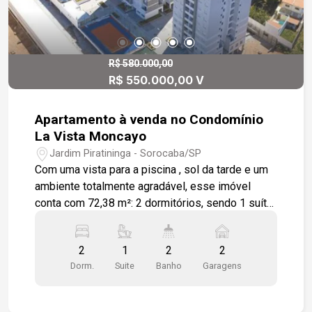
R$ 580.000,00
R$ 550.000,00 V
Apartamento à venda no Condomínio
La Vista Moncayo
Jardim Piratininga - Sorocaba/SP
Com uma vista para a piscina , sol da tarde e um
ambiente totalmente agradável, esse imóvel
conta com 72,38 m²: 2 dormitórios, sendo 1 suíte;
Living em L com estar e jantar; Varanda gourmet
com churrasqueira a gás; Cozinha americana; Área
2
1
2
2
de serviço; Infraestrutura para ar condicionado na
Dorm.
Suite
Banho
Garagens
sala e suíte; Tomada USB na sala e dormitórios;
Varanda técnica para acomodar condensadores
de ar condicionado; Aquecedor a Gás; Laminado