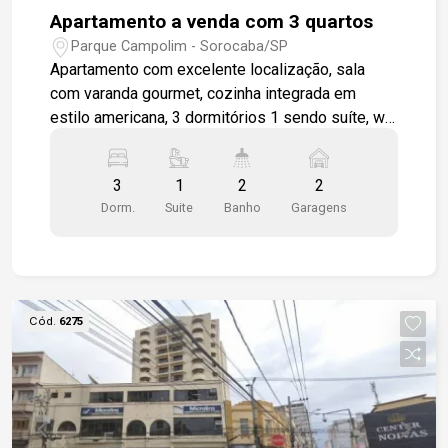
Apartamento a venda com 3 quartos
Parque Campolim - Sorocaba/SP
Apartamento com excelente localização, sala
com varanda gourmet, cozinha integrada em
estilo americana, 3 dormitórios 1 sendo suíte, wc
social, área de serviço, apartamento será
entregue todo em piso cerâmico padrão, 2 vagas
3
1
2
2
de garagem cobertas. Condomínio completo para
Dorm.
Suite
Banho
Garagens
toda a família. Piscina, churrasqueira coletiva,
salão de festas, playground.
Cód.
6275