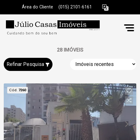
Área do Cliente
|
(015) 2101-6161
28 IMÓVEIS
Refinar Pesquisa
Cód.
7260