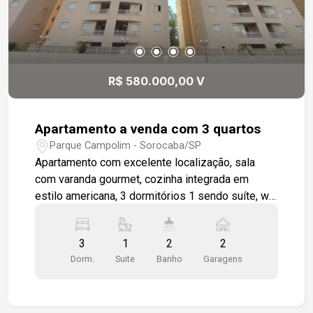
R$ 580.000,00 V
Apartamento a venda com 3 quartos
Parque Campolim - Sorocaba/SP
Apartamento com excelente localização, sala
com varanda gourmet, cozinha integrada em
estilo americana, 3 dormitórios 1 sendo suíte, wc
social, área de serviço, apartamento será
entregue todo em piso cerâmico padrão, 2 vagas
3
1
2
2
de garagem cobertas. Condomínio completo para
Dorm.
Suite
Banho
Garagens
toda a família. Piscina, churrasqueira coletiva,
salão de festas, playground.