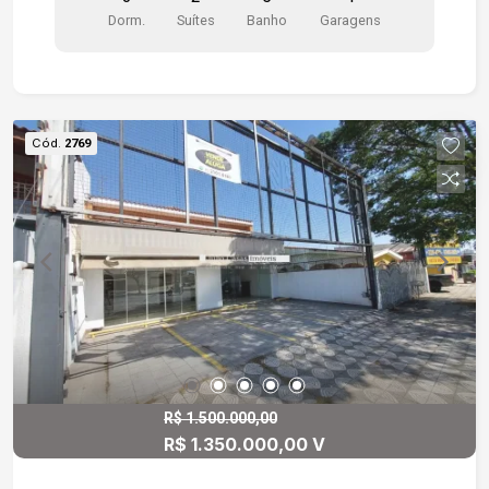
carros. Gostaria de saber mais informações ou
Dorm.
Suítes
Banho
Garagens
agendar uma visita?
Cód.
2769
R$ 1.500.000,00
R$ 1.350.000,00 V