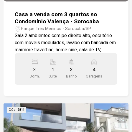
Casa a venda com 3 quartos no
Condomínio Valença - Sorocaba
Parque Três Meninos - Sorocaba/SP
Sala 2 ambientes com pé direito alto, escritório
com móveis modulados, lavabo com bancada em
mármore travertino, home cine, sala de TV,
cozinha modulada com bancada em granito e
aquecimento nas torneiras, lavanderia com
3
1
3
4
armários e quintal para secagem de roupa. São 3
Dorm.
Suite
Banho
Garagens
quartos, sendo um totalmente modulado para
closet, um deles é uma suíte com mezanino,
além de um banheiro social. Os banheiros
possuem box de vidro. Quartos e home cine
possuem piso de madeira, enquanto salas e
Cód.
2811
cozinha têm porcelanato Portinari. Os quartos e o
home cine são equipados com ar condicionado. A
área gourmet conta com churrasqueira e pia, e o