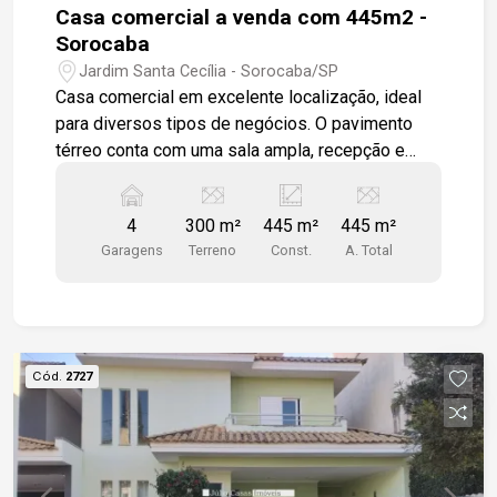
Casa comercial a venda com 445m2 -
Sorocaba
Jardim Santa Cecília - Sorocaba/SP
Casa comercial em excelente localização, ideal
para diversos tipos de negócios. O pavimento
térreo conta com uma sala ampla, recepção e
mais cinco salas, proporcionando um espaço
versátil e funcional. No pavimento superior,
4
300 m²
445 m²
445 m²
encontram-se seis dormitórios, incluindo uma
Garagens
Terreno
Const.
A. Total
suíte, duas salas adicionais e um banheiro social.
A propriedade dispõe de quatro vagas de
estacionamento na frente, oferecendo
conveniência e facilidade de acesso para
clientes e colaboradores. Gostaria de saber mais
Cód.
2727
informações ou agendar uma visita?