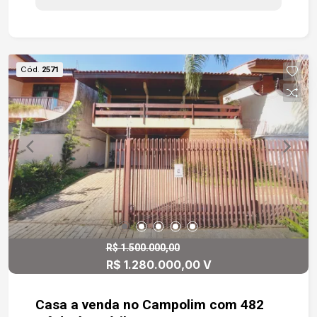
4 vagas, sendo 2 cobertas. Estamos à
disposição para te atender. Gostaria saber mais
informações deste imóvel ou agendar uma
visita?
Cód.
2571
R$ 1.500.000,00
R$ 1.280.000,00 V
Casa a venda no Campolim com 482