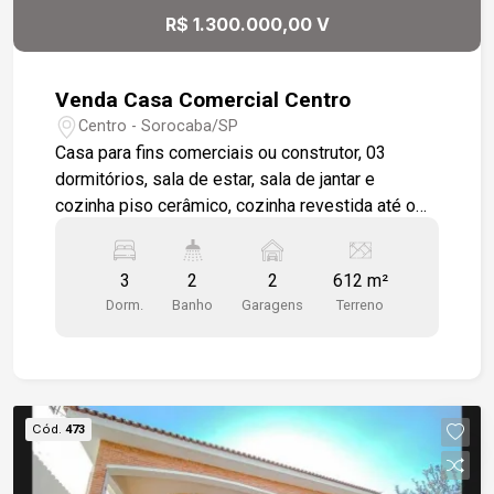
visita?
R$ 1.300.000,00 V
Venda Casa Comercial Centro
Centro - Sorocaba/SP
Casa para fins comerciais ou construtor, 03
dormitórios, sala de estar, sala de jantar e
cozinha piso cerâmico, cozinha revestida até o
teto, banheiro revestido até o teto, não possui
box, área externa possui edícula com banheiro,
3
2
2
612 m²
lavanderia, espaço com churrasqueira e forno,
Dorm.
Banho
Garagens
Terreno
cômodo para ferramentas, terreno de 20,4 x 30 m,
portas de madeira maciça, casa antiga.
Cód.
473