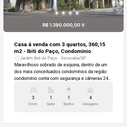
R$ 1.390.000,00 V
Casa á venda com 3 quartos, 360,15
m2 - Ibiti do Paço, Condominio
Jardim Ibiti do Paço - Sorocaba/SP
Maravilhoso sobrado de esquina, dentro de um
dos mais conceituados condomínios da região.
condomínio conta com segurança e câmeras 24
horas, uma magnifica área verde, lago extenso
com carpas e peixes, pista de caminhada, duas
3
1
1
4
portarias de acesso, sua localização é
Dorm.
Suite
Banho
Garagens
privilegiada por conseguir manter a qualidade de
bem-estar e toda infra estrutura necessária
como: posto de gasolina, padarias, e
supermercados, pontos de ônibus, farmácia etc.,