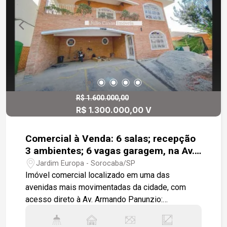
R$ 1.600.000,00
R$ 1.300.000,00 V
Comercial à Venda: 6 salas; recepção
3 ambientes; 6 vagas garagem, na Av.
Américo de Carvalho
Jardim Europa - Sorocaba/SP
Imóvel comercial localizado em uma das
avenidas mais movimentadas da cidade, com
acesso direto à Av. Armando Panunzio:
visibilidade Máxima para o seu negócio. - Ideal
para clínicas, escritórios, escolas, coworking ou