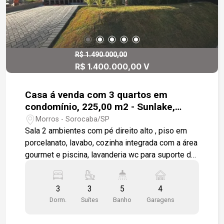
economia e conforto. A garagem possui
capacidade para quatro veículos, sendo dois
cobertos.
R$ 1.490.000,00
R$ 1.400.000,00 V
Casa á venda com 3 quartos em
condomínio, 225,00 m2 - Sunlake,
Sorocaba
Morros - Sorocaba/SP
Sala 2 ambientes com pé direito alto , piso em
porcelanato, lavabo, cozinha integrada com a área
gourmet e piscina, lavanderia wc para suporte da
piscina, escritório independente, 3 suítes em
piso laminado, banheiros com ótimos
3
3
5
4
acabamentos, estrutura pronta para ar
Dorm.
Suítes
Banho
Garagens
condicionado na sala e dormitórios, preparação
para aquecimento solar, paisagismo, 4 vagas de