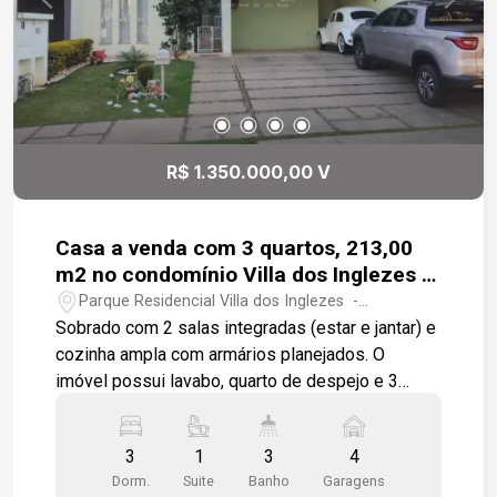
R$ 1.350.000,00 V
Casa a venda com 3 quartos, 213,00
m2 no condomínio Villa dos Inglezes -
Sorocaba
Parque Residencial Villa dos Inglezes -
Sorocaba/SP
Sobrado com 2 salas integradas (estar e jantar) e
cozinha ampla com armários planejados. O
imóvel possui lavabo, quarto de despejo e 3
dormitórios com armários planejados, sendo 1
suíte com hidromassagem. A área gourmet é
3
1
3
4
completa, com piscina e banheiro. Toda a casa é
Dorm.
Suite
Banho
Garagens
revestida em piso cerâmico. A garagem oferece