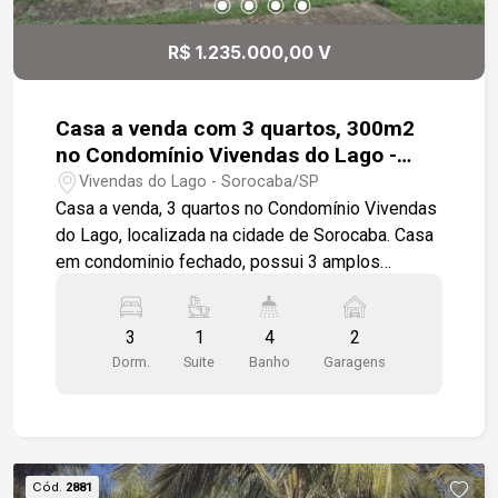
R$ 1.235.000,00 V
Casa a venda com 3 quartos, 300m2
no Condomínio Vivendas do Lago -
Sorocaba
Vivendas do Lago - Sorocaba/SP
Casa a venda, 3 quartos no Condomínio Vivendas
do Lago, localizada na cidade de Sorocaba. Casa
em condominio fechado, possui 3 amplos
quartos, sendo uma suite master com closet,
cozinha azulejada até o teto, area de serviços e
3
1
4
2
despensa. Sala de estar e sala de jantar amplas e
Dorm.
Suite
Banho
Garagens
Escritório. Quintal amplo podendo construir
piscina e uma area gourmet grande e banheiro.
Condominio muito arborizado. Total infraestrutura.
O condomínio possui lago para prática da pesca,
quadras de tênis e beach tênis, piscina infantil e
Cód.
2881