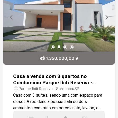
social, com entrada lateral adicional que dá
acesso a mais duas vagas de garagem. A edícula
na parte superior possui um banheiro. Todas as
janelas, portas e batentes são de madeira de alta
qualidade. Este imóvel é ideal para quem busca
qualidade, bem-estar e tranquilidade,
proporcionando conforto para toda a família.
Agende já sua visita e venha conhecer essa
excelente oportunidade! Gostaria de saber mais
R$ 1.350.000,00 V
informações ou agendar uma visita?
Casa a venda com 3 quartos no
Condomínio Parque Ibiti Reserva -
Sorocaba
Parque Ibiti Reserva - Sorocaba/SP
Casa com 3 suítes, sendo uma com espaço para
closet. A residência possui sala de dois
ambientes com piso em porcelanato, lavabo, e
uma cozinha integrada com a sala. A área