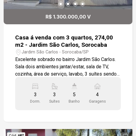
família. agende já sua visita.
R$ 1.300.000,00 V
Casa á venda com 3 quartos, 274,00
m2 - Jardim São Carlos, Sorocaba
Jardim São Carlos - Sorocaba/SP
Excelente sobrado no bairro Jardim São Carlos.
Sala dois ambientes jantar/estar, sala de TV,
cozinha, área de serviço, lavabo, 3 suítes sendo 1
com closet e varanda, espaço gourmet , sauna,
despensa, banheiro área externa, piscina. 4 vagas
3
3
5
4
de garagem sendo 2 cobertas. Todos os
Dorm.
Suítes
Banho
Garagens
ambientes com armários planejados de ótima
qualidade.
Cód.
687