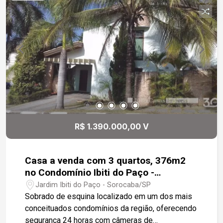
adulta, bar na piscina, academia, quadra de bocha,
campo de futebol, playground e muita área verde.
Estamos à disposição para te atender. Gostaria
de saber mais informações ou agendar uma
visita?
R$ 1.390.000,00 V
Casa a venda com 3 quartos, 376m2
no Condomínio Ibiti do Paço -
Sorocaba
Jardim Ibiti do Paço - Sorocaba/SP
Sobrado de esquina localizado em um dos mais
conceituados condomínios da região, oferecendo
segurança 24 horas com câmeras de