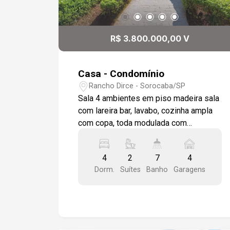
R$ 3.800.000,00 V
Casa - Condomínio
Rancho Dirce - Sorocaba/SP
Sala 4 ambientes em piso madeira sala
com lareira bar, lavabo, cozinha ampla
com copa, toda modulada com
acabamento em granito, dependência
de empregada completa, casa de
4
2
7
4
hóspede, 4 dormitórios sendo 2 suítes
Dorm.
Suítes
Banho
Garagens
1 sendo máster, com modulados, closet
, piso em madeira, todos com varanda
em piso granito, ampla sala entre os
dormitórios, wc social salão de festas
wc, sauna, piscina ampla, quintal grande