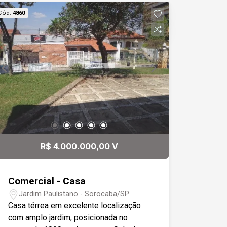
porcelanato premium, forro em gesso,
Cód.
4860
iluminação em LED embutida, ar-
condicionado e janelão em vidro; - Sala
de jantar integrada em conceito aberto
com a cozinha americana; - Cozinha
moderna com ilha central, fogão por
indução, coifa, modulados planejados e
balcão em L revestido em granito; -
Sacada aconchegante com acesso pela
porta balcão da cozinha. Área Íntima: - 4
suítes espaçosas, todas com portas
balcão, venezianas automatizadas, piso
R$ 4.000.000,00 V
vinílico, teto em gesso, iluminação em
LED e ar-condicionado; - Suíte master
com um magnífico closet; - Escritório
Comercial - Casa
funcional e confortável, ideal para home
Jardim Paulistano - Sorocaba/SP
office. Área Externa: - Salão de festas
Casa térrea em excelente localização
espaçoso; - Churrasqueira gourmet; -
com amplo jardim, posicionada no
Piscina ampla com hidromassagem; -