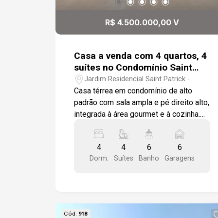
R$ 4.500.000,00 V
Casa a venda com 4 quartos, 4
suítes no Condomínio Saint
Patrick - Sorocaba
Jardim Residencial Saint Patrick -
Sorocaba/SP
Casa térrea em condomínio de alto
padrão com sala ampla e pé direito alto,
integrada à área gourmet e à cozinha.
As portas são em alumínio branco,
separando os ambientes integrados. O
4
4
6
6
lavabo conta com cuba esculpida e a
Dorm.
Suítes
Banho
Garagens
área gourmet possui uma ilha em pedra
granito preta, churrasqueira, depósito e
banheiros externos. A lavanderia é
espaçosa e a piscina possui raia, além
de um grande quintal. A casa tem quatro
Cód.
918