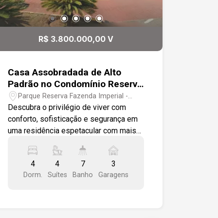
R$ 3.800.000,00 V
Casa Assobradada de Alto
Padrão no Condomínio Reserva
Fazenda Imperial
Parque Reserva Fazenda Imperial -
Sorocaba/SP
Descubra o privilégio de viver com
conforto, sofisticação e segurança em
uma residência espetacular com mais
de 520m² de área construída em um
terreno generoso de 1.318m²,
4
4
7
3
localizada em um dos condomínios
Dorm.
Suítes
Banho
Garagens
mais exclusivos da região. Ambientes
Internos: - Entrada imponente com
guarda corpo em vidro temperado; -
Sala ampla e elegante, com piso em