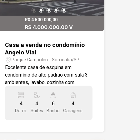
R$ 4.500.000,00
R$ 4.000.000,00 V
Casa a venda no condomínio
Angelo Vial
Parque Campolim - Sorocaba/SP
Excelente casa de esquina em
condomínio de alto padrão com sala 3
ambientes, lavabo, cozinha com
modulados, amplo living, salão de
festas, escritório, área gourmet com
4
4
6
4
piscina . Espaço gourmet integrado com
Dorm.
Suítes
Banho
Garagens
a piscina e quintal. 4 suítes moduladas,
sendo 1 máster. excelente acabamento
na região mais nobre da cidade, com
acesso fácil a principal avenida do