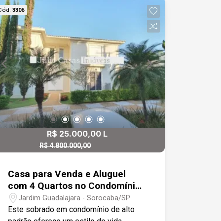
Campolim, bairro com infraestrutura
Cód.
3306
completa, em frente a pista de
caminhada.
R$ 25.000,00 L
R$ 4.800.000,00
R$ 4.500.000,00 V
Casa para Venda e Aluguel
com 4 Quartos no Condomínio
Jardim Elton Ville -
Jardim Guadalajara - Sorocaba/SP
Sorocaba/SP
Este sobrado em condomínio de alto