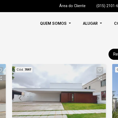
Área do Cliente
|
(015) 2101-
QUEM SOMOS
ALUGAR
C
Re
Cód.
7097