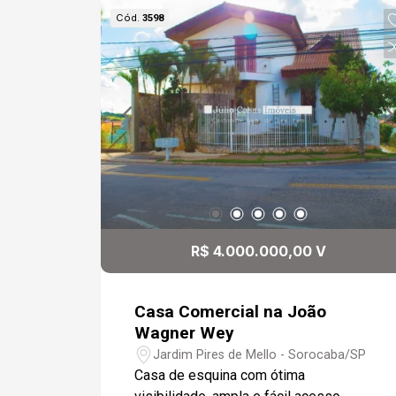
área gourmet com churrasqueira, pia,
Cód.
3598
casa toda com excelente acabamento.
R$ 4.000.000,00 V
Casa Comercial na João
Wagner Wey
Jardim Pires de Mello - Sorocaba/SP
Casa de esquina com ótima