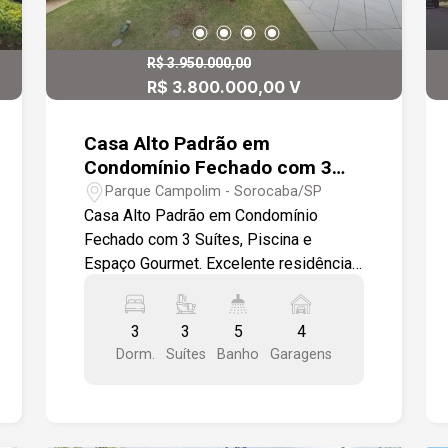
e descubra por que este imóvel é o
destino perfeito para o seu negócio O
imóvel precisa de reforma.
R$ 3.950.000,00
R$ 3.800.000,00 V
Casa Alto Padrão em
Condomínio Fechado com 3
Suítes, Piscina e Espaço
Parque Campolim - Sorocaba/SP
Gourmet.
Casa Alto Padrão em Condomínio
Fechado com 3 Suítes, Piscina e
Espaço Gourmet. Excelente residência
em condomínio seguro, familiar e com
infraestrutura completa para quem
3
3
5
4
busca conforto, privacidade e qualidade
Dorm.
Suítes
Banho
Garagens
de vida. A casa impressiona pelos
ambientes amplos, pelo pé-direito alto
e pelo acabamento sofisticado em
porcelanato e detalhes em gesso. São