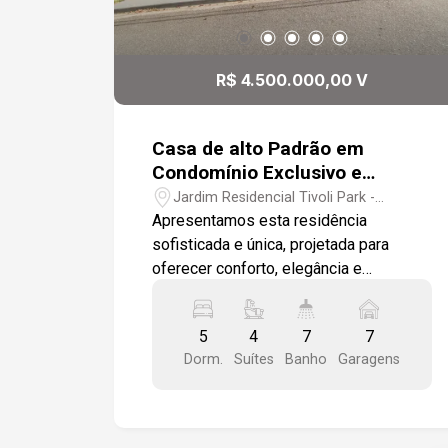
R$ 4.500.000,00 V
Casa de alto Padrão em
Condomínio Exclusivo e
Localização Nobre.
Jardim Residencial Tivoli Park -
Sorocaba/SP
Apresentamos esta residência
sofisticada e única, projetada para
oferecer conforto, elegância e
funcionalidade em cada detalhe. No
pavimento inferior, o imóvel dispõe de
5
4
7
7
amplos e integrados ambientes, com
Dorm.
Suítes
Banho
Garagens
sala de estar, sala de TV, escritório,
copa e uma cozinha totalmente
equipada, harmoniosamente conectada
às áreas sociais, proporcionando