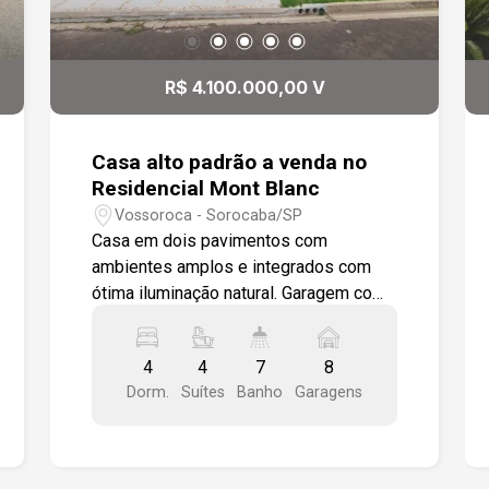
R$ 4.100.000,00 V
Casa alto padrão a venda no
Residencial Mont Blanc
Vossoroca - Sorocaba/SP
Casa em dois pavimentos com
ambientes amplos e integrados com
ótima iluminação natural. Garagem com
dois pontos de pré instalação para
carregamento elétrico. Três entradas
4
4
7
8
independentes, social, serviço e lazer.
Dorm.
Suítes
Banho
Garagens
4 suítes sendo 1 no andar térreo, sala
de tv, sala de estar com lareira a gás,
lavabo, lavanderia com wc de serviço,
espaço gourmet, piscina com wc e