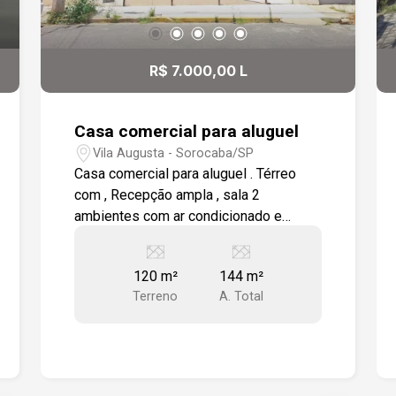
R$ 7.000,00 L
Casa comercial para aluguel
Vila Augusta - Sorocaba/SP
Casa comercial para aluguel . Térreo
com , Recepção ampla , sala 2
ambientes com ar condicionado e
armários, wc para PCD todo em
porcelanato com pia em granito e cuba
120 m²
144 m²
sobreposta, sala menor com pia e sala
Terreno
A. Total
para esterilização com ampla bancada
em granito e pia. Andar superior com
escada em granito, recepção com wc, 3
salas com ar condicionado, 1 sala com
hidro e wc com ar condicionado, e