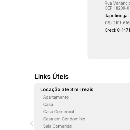
Rua Venâncio
estacionamento, além de uma vaga de
CEP:
18200-0
garagem coberta, oferecendo
Itapetininga 
comodidade para clientes e
(15) 2101-616
funcionários. Este salão é uma
Creci: C-147
excelente opção para empresas que
buscam um espaço versátil e bem
localizado, com fácil acesso e uma boa
estrutura para atender suas operações
comerciais. Gostaria de saber mais
informações ou agendar uma visita?
Links Úteis
Locação até 3 mil reais
Apartamento
Casa
Casa Comercial
Casa em Condomínio
Sala Comercial