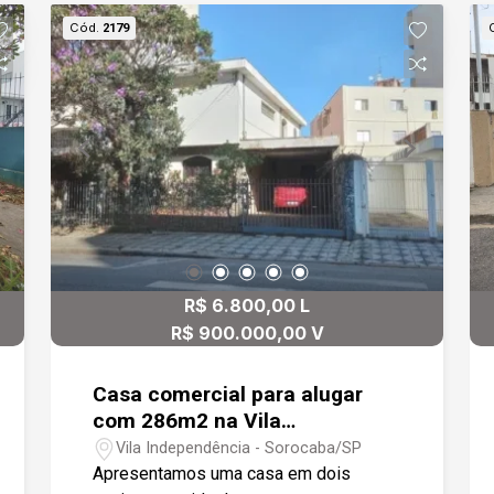
cozinha para funcionário. imóvel com
Cód.
2179
ótimo acabamento, pronto para salão,
estética. Localizado próximo a Avenida
Afonso Vergueiro, shopping e rua com
facilidade para estacionar.
R$ 6.800,00 L
R$ 900.000,00 V
Casa comercial para alugar
com 286m2 na Vila
Independência - Sorocaba
Vila Independência - Sorocaba/SP
Apresentamos uma casa em dois