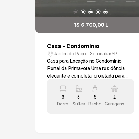
R$ 6.700,00 L
Casa - Condomínio
Jardim do Paço - Sorocaba/SP
Casa para Locação no Condomínio
Portal da Primavera Uma residência
elegante e completa, projetada para
oferecer conforto, lazer e sofisticação
em um dos condomínios mais
3
3
5
2
desejados da cidade. Características
Dorm.
Suítes
Banho
Garagens
do Imóvel - Sala ampla em dois
ambientes, com piso em porcelanato e
acabamento em moldura de gesso no
teto. - Lavabo moderno e bem
localizado. - Cozinha planejada, repleta