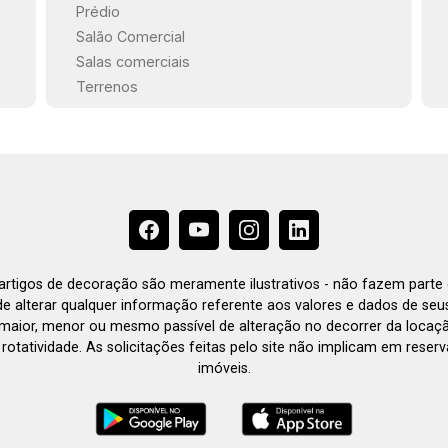
Prédio
um espaço versátil e bem localizado
Salão Comercial
em Sorocaba. Não perca a chance de
Salas comerciais
explorar todo o potencial deste imóvel!
Terrenos
Estamos à disposição para te atender.
Gostaria de saber mais informações ou
agendar uma visita?
e artigos de decoração são meramente ilustrativos - não fazem parte
o de alterar qualquer informação referente aos valores e dados de se
aior, menor ou mesmo passível de alteração no decorrer da locaç
à rotatividade. As solicitações feitas pelo site não implicam em rese
imóveis.