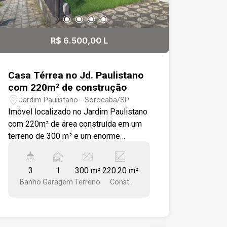
R$ 6.500,00 L
Casa Térrea no Jd. Paulistano
com 220m² de construção
Jardim Paulistano - Sorocaba/SP
Imóvel localizado no Jardim Paulistano
com 220m² de área construída em um
terreno de 300 m² e um enorme
potencial de ampliação. - Destaques do
imóvel: 3 quartos internos bem
3
1
300 m²
220.20 m²
iluminados Sala espaçosa para dois
Banho
Garagem
Terreno
Const.
ambientes Copa / Cozinha com
tamanho diferenciado e bem arejada
Corredor lateral interno com área de luz
que garante ventilação e luz natural