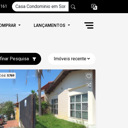
6161
OMPRAR
LANÇAMENTOS
finar Pesquisa
Cód.
5769