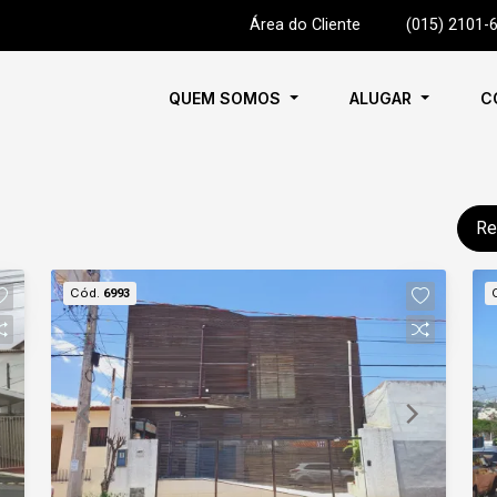
Área do Cliente
|
(015) 2101-
QUEM SOMOS
ALUGAR
C
Re
Cód.
6993