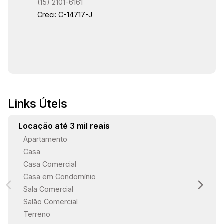
(15) 2101-6161
shopping Iguatemi Esplanada e da rodovia
Creci: C-14717-J
Raposo Tavares. Estamos à disposição para te
atender. Gostaria de saber mais informações ou
agendar uma visita?
Links Úteis
Locação até 3 mil reais
Apartamento
Casa
Casa Comercial
Casa em Condomínio
Sala Comercial
Salão Comercial
Terreno