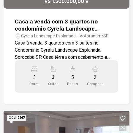
R$ 1.500.000,00 V
Casa a venda com 3 quartos no
condomínio Cyrela Landscape
Esplanada - Votorantim
Cyrela Landscape Esplanada - Votorantim/SP
Casa à venda, 3 quartos com 3 suítes no
Condomínio Cyrela Landscape Esplanada,
Sorocaba SP. Casa térrea com acabamento e
material de primeira qualidade, casa com pé
direito alto, teto em gesso e luminárias em LED
3
3
5
2
embutidas, sala de estar de jantar e área gourmet
Dorm.
Suítes
Banho
Garagens
integrada, lavabo, escritório, área de serviço,
hidromassagem com aquecimento solar, entrada
de serviço independente, três amplas suítes
sendo uma máster, pisos e revestimentos em
porcelanato, banheiros com pedras esculpidas,
Cód.
2267
portas balcão com venezianas automatizadas.
Todos os ambientes com ar condicionado e