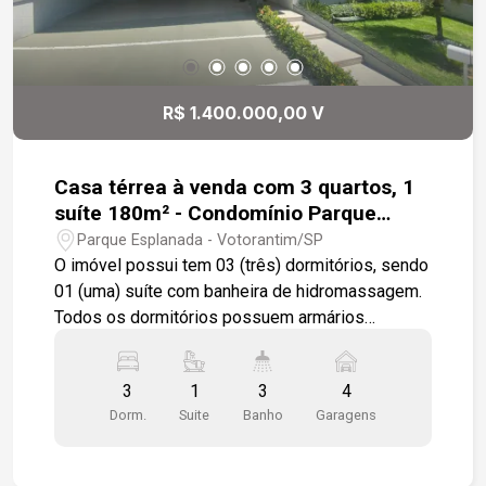
R$ 1.400.000,00 V
Casa térrea à venda com 3 quartos, 1
suíte 180m² - Condomínio Parque
Esplanada - Votorantim SP
Parque Esplanada - Votorantim/SP
O imóvel possui tem 03 (três) dormitórios, sendo
01 (uma) suíte com banheira de hidromassagem.
Todos os dormitórios possuem armários
modulados e os banheiros com gabinetes
completos. Sala em dois ambientes, Escritório,
3
1
3
4
Área de Luz, Cozinha planejada e área espaço
Dorm.
Suite
Banho
Garagens
gourmet com ilha e churrasqueira para viver
momentos incríveis em família e entre amigos.
Piso cerâmico nas áreas frias e piso laminado