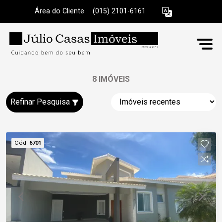
Área do Cliente
|
(015) 2101-6161
8 IMÓVEIS
Refinar Pesquisa
Cód.
6701