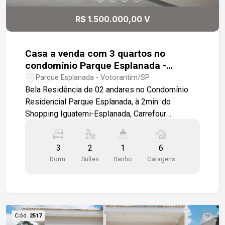
R$ 1.500.000,00 V
Casa a venda com 3 quartos no
condomínio Parque Esplanada -
Votorantim
Parque Esplanada - Votorantim/SP
Bela Residência de 02 andares no Condomínio
Residencial Parque Esplanada, à 2min. do
Shopping Iguatemi-Esplanada, Carrefour
Campolim e à outros serviços em geral com fácil
acesso à Raposo Tavares. Vagas para 06 carros
3
2
1
6
sendo 02 cobertos, Área de Lazer, Sala de Estar
Dorm.
Suítes
Banho
Garagens
e Jantar integrados, Lavabo, Cozinha com
Despensa, Lavanderia, Depósito, Quarto de
Empregada com Banheiro (ou Escritório), e
Espaço Gourmet. No piso superior possui Sala
Íntima, 03 Quartos com sacadas na fachada,
Cód.
2517
sendo dois com armários embutidos, 01 banheiro