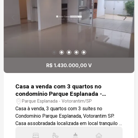
todas as torneiras com aquecimento solar.
Garagem coberta para dois veículos. Estamos à
disposição para te atender. Gostaria de saber
mais informações ou agendar uma visita?
R$ 1.430.000,00 V
Casa a venda com 3 quartos no
condomínio Parque Esplanada -
Votorantim
Parque Esplanada - Votorantim/SP
Casa à venda, 3 quartos com 3 suítes no
Condomínio Parque Esplanada, Votorantim SP.
Casa assobradada localizada em local tranquilo e
cercado por muito verde Ampla e aconchegante