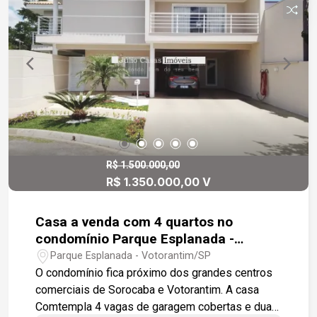
de uso comum, e 02 Suítes Master (Banheiro e
Closet integrados, e já com armários embutidos).
Ótimos detalhes de acabamentos de alta
qualidade, forro de gesso e piso em porcelanato
retificado. O Condomínio oferece aos moradores:
- Segurança 24h/dia, - Academia, - Pista de
skate, - Playground, - Academia ao Ar Livre, -
Quiosque com Churrasqueira, - Quadra
Poliesportiva, - Quadra de Tênis, - Quadra Society
Estamos à disposição para te atender. Gostaria
R$ 1.500.000,00
R$ 1.350.000,00 V
de saber mais informações ou agendar uma
visita?
Casa a venda com 4 quartos no
condomínio Parque Esplanada -
Votorantim
Parque Esplanada - Votorantim/SP
O condomínio fica próximo dos grandes centros
comerciais de Sorocaba e Votorantim. A casa
Comtempla 4 vagas de garagem cobertas e duas