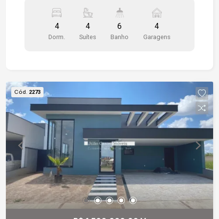
descobertas com piso antiderrapante. Na parte
inferior tanto a sala de estar como a sala de jantar
4
4
6
4
tem sanca de gesso e piso porcelanato,um
Dorm.
Suítes
Banho
Garagens
charmoso lavabo trás mais conforto a todos.
Cozinha modulada. Lavanderia com piso
cerâmico ante derrapante e dispensa. Espaço
gourmet agradável com churrasqueira e área
verde . Chegamos no piso superior através de
Cód.
2273
uma escada de marmoré em verde Ubatuba onde
vamos 4 suites todos com closet e sacada com
vista sacada e piso porcelanato, escritório ,sala
de tv com sacada. Escadas com dois lances em
mármore verde Ubatuba. Casa recém pintada de
esquina com otimo acabamento. Estamos à
disposição para te atendê-lo. Gostaria de saber
mais informações ou agendar uma visita?