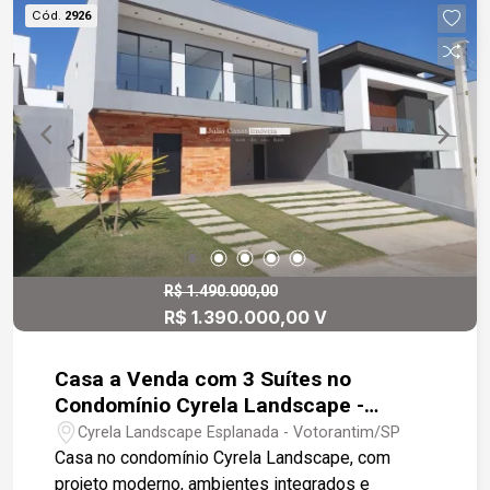
refrescante piscina. Casa 1 3 quartos, sendo
Cód.
2926
duas suítes, um lavabo, uma cozinha americana
com pia e fogão e forno embutido, uma ampla
sala em L, formando três ambientes, jantar, estar
e TV, uma garagem para dois veículos, e uma
linda varanda em L. Prédio no piso inferior a casa
2 contempla um quarto, cozinha, lavanderia e
banheiro. no piso superior a casa 3 contempla
dois quartos, sala, cozinha, lavanderia e banheiro,
uma linda sacada em frente de toda a casa, com
vista para o interior da chácara. A casa 4
contempla um quarto, sala, cozinha americana,
R$ 1.490.000,00
R$ 1.390.000,00 V
lavanderia e uma confortável varanda.
Casa a Venda com 3 Suítes no
Condomínio Cyrela Landscape -
Votorantim
Cyrela Landscape Esplanada - Votorantim/SP
Casa no condomínio Cyrela Landscape, com
projeto moderno, ambientes integrados e