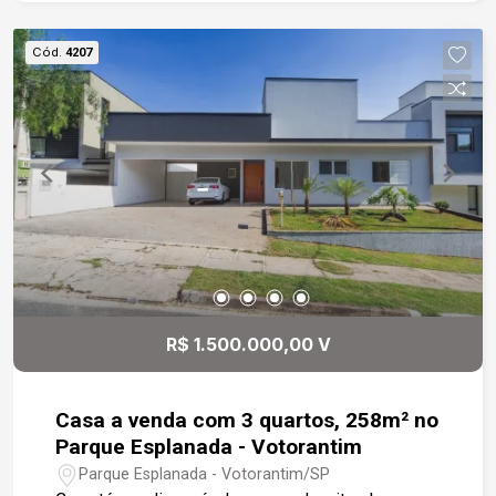
nos dormitórios Lavanderia coberta e espaçosa e
amplo quintal. 04 (quatro) vagas de garagem. Está
Cód.
4207
localizada em um dos melhores condomínios da
região com muita segurança e lazer, fica a cinco
minutos do bairro Campolim.
R$ 1.500.000,00 V
Casa a venda com 3 quartos, 258m² no
Parque Esplanada - Votorantim
Parque Esplanada - Votorantim/SP