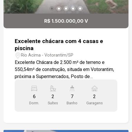
energética e conforto, enquanto a garagem
acomoda até 4 veículos, com 2 vagas cobertas.
Não perca a chance de adquirir esta bela casa,
R$ 1.500.000,00 V
que combina elegância e praticidade em uma
localização privilegiada! Gostaria de agendar uma
visita?
Excelente chácara com 4 casas e
piscina
Rio Acima - Votorantim/SP
Excelente Chácara de 2.500 m² de terreno e
550,54m² de construção, situada em Votorantim,
próxima a Supermercados, Posto de
combustível, escolas, padarias, e comércios em
geral, com fácil acesso a rodovia Raposo
6
2
7
2
Tavares. A chácara contempla quatro casas, uma
Dorm.
Suítes
Banho
Garagens
área gourmet, piscina, canil, e um lindo pomar.
Área gourmet: churrasqueira, forno a Lenha, pia de
apoio, cozinha azulejada até o teto, com pia em
aço, gabinete e armários, banheiro e uma linda e