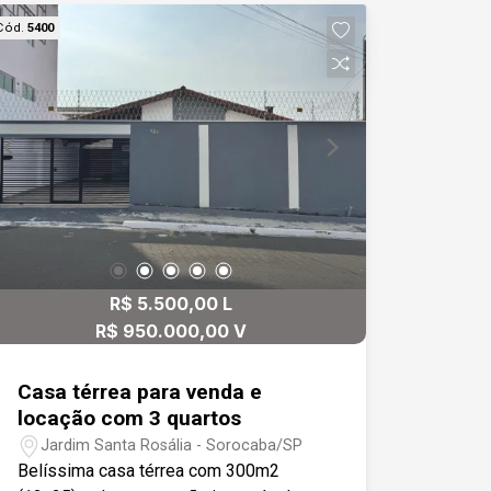
sofisticados - Lavabo moderno - Sala
Cód.
5400
de jantar aconchegante com piso em
madeira - Quartos espaçosos e
confortáveis - Área gourmet completa
com churrasqueira, fogão e forno à
lenha - Piscina para momentos de lazer
e relaxamento - Garagem coberta para
até 3 veículos Localização privilegiada:
Situada em bairro nobre e bem
estruturado, a casa está a poucos
minutos do centro comercial de
R$ 5.500,00 L
Sorocaba, cercada por avenidas
importantes e próxima a hospital,
R$ 950.000,00 V
shopping, padarias, comércio variado e
muito mais. Uma oportunidade única
Casa térrea para venda e
para quem busca qualidade de vida,
locação com 3 quartos
praticidade e um imóvel diferenciado
Jardim Santa Rosália - Sorocaba/SP
em Sorocaba.
Belíssima casa térrea com 300m2