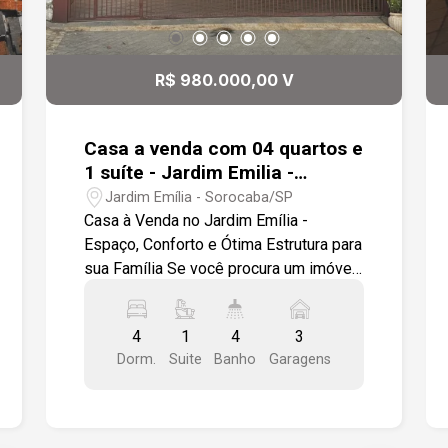
R$ 980.000,00 V
Casa a venda com 04 quartos e
1 suíte - Jardim Emilia -
Sorocaba-SP
Jardim Emília - Sorocaba/SP
Casa à Venda no Jardim Emília -
Espaço, Conforto e Ótima Estrutura para
sua Família Se você procura um imóvel
espaçoso, funcional e ideal para viver
com conforto, esta casa é uma
4
1
4
3
excelente oportunidade. Localizada em
Dorm.
Suite
Banho
Garagens
um dos bairros mais tradicionais e
valorizados de Sorocaba, a residência
oferece ambientes amplos e bem
distribuídos, perfeitos para quem