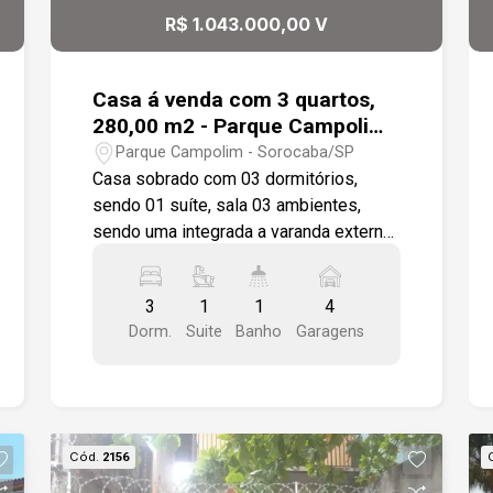
R$ 1.043.000,00 V
Casa á venda com 3 quartos,
280,00 m2 - Parque Campolim,
Sorocaba
Parque Campolim - Sorocaba/SP
Casa sobrado com 03 dormitórios,
sendo 01 suíte, sala 03 ambientes,
sendo uma integrada a varanda externa,
cozinha ampla, área de serviço, espaço
reservado para secagem de roupa. Nos
3
1
1
4
fundos área coberta com espaço
Dorm.
Suite
Banho
Garagens
gourmet com banheiro, quintal gramado,
04 vagas de garagem, sendo 02
coberta, localização privilegiada no
campolim.
Cód.
2156