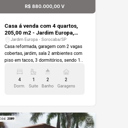
R$ 880.000,00 V
Casa á venda com 4 quartos,
205,00 m2 - Jardim Europa,
Sorocaba
Jardim Europa - Sorocaba/SP
Casa reformada, garagem com 2 vagas
cobertas, jardim, sala 2 ambientes com
piso em tacos, 3 dormitórios, sendo 1
suíte, banheiros com box e gabinetes,
dormitórios com piso em tacos, ampla
4
1
2
2
copa cozinha com armários. Quintal
Dorm.
Suite
Banho
Garagens
com 80m2 com piso, edícula com 1
dormitório e 1 banheiro, lavanderia
coberta e área gourmet. Esta casa fica
em bairro nobre próxima á escolas,
padaria, bancos, shopping e inúmeros
Cód.
2089
comércios .