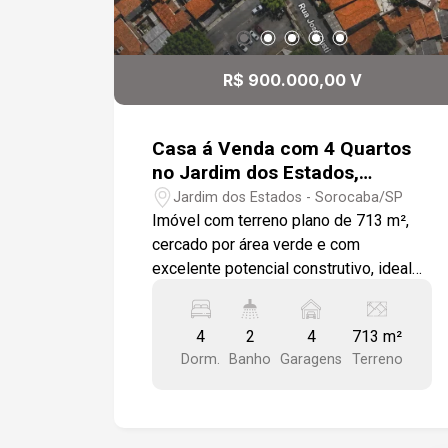
R$ 900.000,00 V
Casa á Venda com 4 Quartos
no Jardim dos Estados,
Sorocaba/SP
Jardim dos Estados - Sorocaba/SP
Imóvel com terreno plano de 713 m²,
cercado por área verde e com
excelente potencial construtivo, ideal
para construção de kitnets ou
investimento -713 m² de terreno; -4
4
2
4
713 m²
quartos; -Sala de estar; -Sala de jantar; -
Dorm.
Banho
Garagens
Terreno
Cozinha; -2 banheiros; -Espaço para até
4 veículos. Localização: -A 12 minutos
do Centro de Sorocaba; -Próximo à
ETEC Fernando Prestes.