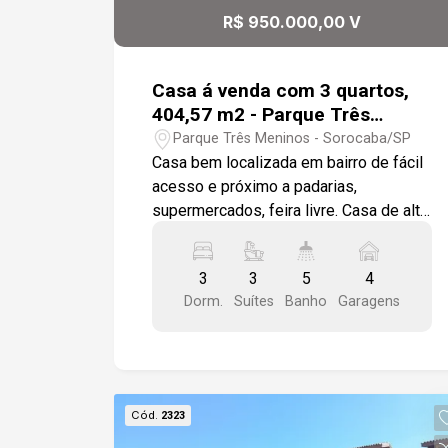
amplo com um banheiro com uma pia
R$ 950.000,00 V
com duas cubas e um chuveiro
Segundo andar temos uma área de
serviço podendo ser transformada em
Casa á venda com 3 quartos,
área gourmet que tem uma vista
404,57 m2 - Parque Três
maravilhosa da cidade Todo
Meninos, Sorocaba
Parque Três Meninos - Sorocaba/SP
acabamento da casa é delicado com
Casa bem localizada em bairro de fácil
gesso e a iluminação é delicada dando
acesso e próximo a padarias,
um aconchego ao ambiente
supermercados, feira livre. Casa de alto
padrão com duas salas de estar, sala
de teve, sala de jantar área gourmet,
3
3
5
4
piscina, 3 suítes, 2 suítes com closed
Dorm.
Suítes
Banho
Garagens
hidromassagem, banheiro social,
escritório, a casa toda com moveis
modulados, piso porcelanato, amplo
quintal e garagem para 2 carros
Cód.
2323