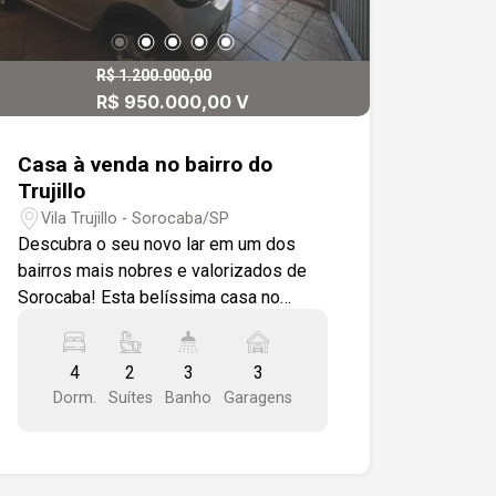
R$ 1.200.000,00
R$ 950.000,00 V
Casa à venda no bairro do
Trujillo
Vila Trujillo - Sorocaba/SP
Descubra o seu novo lar em um dos
bairros mais nobres e valorizados de
Sorocaba! Esta belíssima casa no
Trujillo reúne conforto, elegância e
praticidade em cada detalhe:
4
2
3
3
Características do imóvel: - 4 quartos
Dorm.
Suítes
Banho
Garagens
amplos, sendo 2 suítes - Sala de estar
com piso em cerâmica, parede em
granito rústico e forro em madeira de
lei - Escada com coluna e guarda corpo