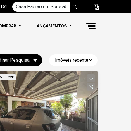
6161
OMPRAR
LANÇAMENTOS
finar Pesquisa
Cód.
6995