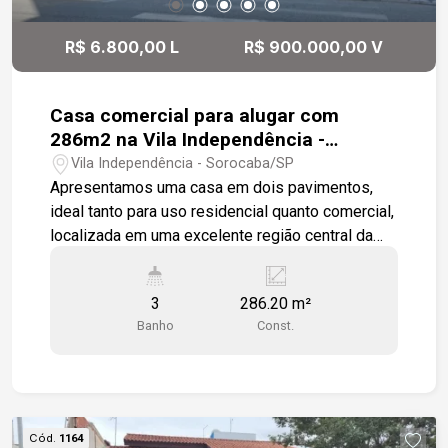
R$ 6.800,00 L
R$ 900.000,00 V
Casa comercial para alugar com
286m2 na Vila Independência -
Sorocaba
Vila Independência - Sorocaba/SP
Apresentamos uma casa em dois pavimentos,
ideal tanto para uso residencial quanto comercial,
localizada em uma excelente região central da
cidade: No pavimento térreo: Ampla sala com
piso cerâmico, oferecendo flexibilidade para
3
286.20 m²
diversos layouts de mobiliário ou áreas de
Banho
Const.
trabalho. Dois cômodos que podem ser
utilizados como quartos, escritórios ou estúdios,
adaptáveis conforme as necessidades. Copa
cozinha arejada, com paredes revestidas em
azulejos até o teto, piso em cerâmica e armário
Cód.
1164