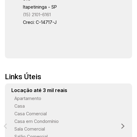
mais informações ou agendar uma visita?
Itapetininga - SP
(15) 2101-6161
Creci: C-14717-J
Links Úteis
Locação até 3 mil reais
Apartamento
Casa
Casa Comercial
Casa em Condomínio
Sala Comercial
Salão Comercial