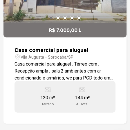
R$ 7.000,00 L
Casa comercial para aluguel
Vila Augusta - Sorocaba/SP
Casa comercial para aluguel . Térreo com ,
Recepção ampla , sala 2 ambientes com ar
condicionado e armários, wc para PCD todo em
porcelanato com pia em granito e cuba
sobreposta, sala menor com pia e sala para
120 m²
144 m²
esterilização com ampla bancada em granito e
Terreno
A. Total
pia. Andar superior com escada em granito,
recepção com wc, 3 salas com ar condicionado, 1
sala com hidro e wc com ar condicionado, e
cozinha para funcionário. imóvel com ótimo