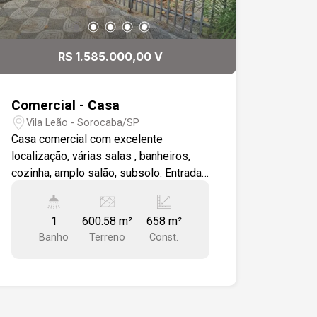
R$ 1.585.000,00 V
Comercial - Casa
Vila Leão - Sorocaba/SP
Casa comercial com excelente
localização, várias salas , banheiros,
cozinha, amplo salão, subsolo. Entrada
pela lateral para veículos. Casa com 15
metros de testada.
1
600.58 m²
658 m²
Banho
Terreno
Const.