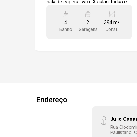
sala de espera , wc e 3 salas, todas em
piso cerâmico, Subsolo com wc e 4
salas Quintal com corredor lateral, 1
4
2
394 m²
vaga de garagem.
Banho
Garagens
Const.
Endereço
Julio Casa
Rua Clodomir
Paulistano, C