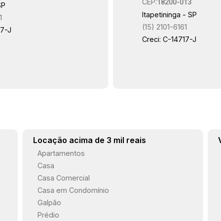
CEP:
18200-013
SP
Itapetininga - SP
1
(15) 2101-6161
17-J
Creci: C-14717-J
Locação acima de 3 mil reais
Apartamentos
Casa
Casa Comercial
Casa em Condomínio
Galpão
Prédio