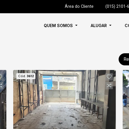
Área do Cliente
|
(015) 2101-
QUEM SOMOS
ALUGAR
C
Re
Cód.
3612