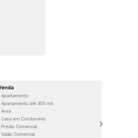
Venda
Lançame
Apartamento
ARBO Paul
Apartamento até 300 mil
Loteament
Área
Loteament
Casa em Condomínio
Loteament
Prédio Comercial
Salão Comercial