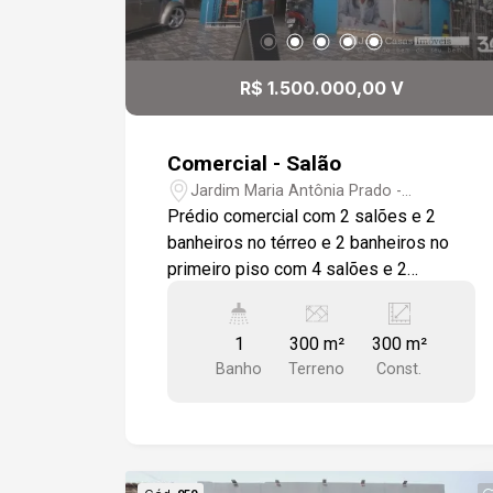
R$ 1.500.000,00 V
Comercial - Salão
Jardim Maria Antônia Prado -
Sorocaba/SP
Prédio comercial com 2 salões e 2
banheiros no térreo e 2 banheiros no
primeiro piso com 4 salões e 2
banheiros (com obra quase concluída) e
fundos com edícula assobradada com 6
1
300 m²
300 m²
cômodos e 2 banheiros (2 salas,2
Banho
Terreno
Const.
cozinhas e 2 quartos), localizado em
uma das mais importantes avenidas da
zona norte