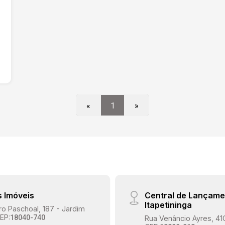
«
1
»
s Imóveis
Central de Lançame
Itapetininga
o Paschoal, 187 - Jardim
EP:
18040-740
Rua Venâncio Ayres, 41