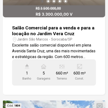
R$ 3.500.000,00
R$ 3.300.000,00 V
Salão Comercial para a venda e para a
locação no Jardim Vera Cruz
Jardim São Marcos - Sorocaba/SP
Excelente salão comercial disponível em plena
Avenida Santa Cruz, uma das mais movimentadas
e estratégicas da região. Com 600 metros
quadrados de construção e pé-direito de 7
metros, o imóvel oferece amplitude e
1
5
660 m²
600 m²
versatilidade para diversos tipos de negócios.
Banho
Garagens
Terreno
Const.
Está na fase final de acabamento e conta com
banheiros masculino e feminino, espaço
reservado para cozinha, doca para cargas e
descargas, além de um mezanino com várias
salas que podem ser utilizadas como escritórios,
Cód.
1834