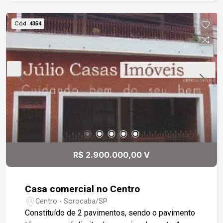
de largura por 2,20m de altura, protegida com
portão eletrônico e portas de aço; Na área
Cód.
4354
externa estacionamento descoberto, com vaga
para 5 carros; No piso superior: um depósito
menor, área de serviço, sala de descanso, 1
banheiro e 1 quarto de despejo. Em ótima
localização, situado na zona Sul, com fácil
acesso a Rodovia Raposo Tavares e às
principais avenidas da região.
R$ 2.900.000,00 V
Casa comercial no Centro
Centro - Sorocaba/SP
Constituído de 2 pavimentos, sendo o pavimento