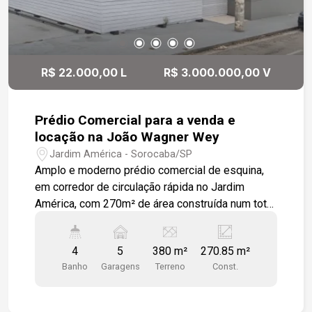
R$ 22.000,00 L
R$ 3.000.000,00 V
Prédio Comercial para a venda e
locação na João Wagner Wey
Jardim América - Sorocaba/SP
Amplo e moderno prédio comercial de esquina,
em corredor de circulação rápida no Jardim
América, com 270m² de área construída num total
380m². O imóvel possuí: No piso inferior: uma
bela recepção, salão em L, com dois ambientes,
4
5
380 m²
270.85 m²
02 Salas abertas e contíguas, um escritório em
Banho
Garagens
Terreno
Const.
piso de madeira. 03 banheiros, uma ampla
cozinha, área de serviço e depósito com entrada
para veículos de pequeno e médio porte, com 5m