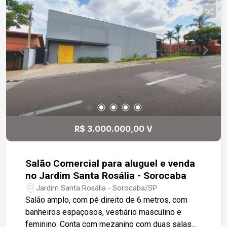
estoques ou áreas administrativas. Todo o
acabamento é em porcelanato, garantindo
sofisticação, durabilidade e fácil manutenção. A
localização privilegiada, aliada à estrutura
completa, faz deste salão uma oportunidade
imperdível para quem busca visibilidade,
conforto e funcionalidade em um só lugar.
Agende sua visita e venha conhecer o espaço
ideal para o seu empreendimento!
R$ 3.000.000,00 V
Salão Comercial para aluguel e venda
no Jardim Santa Rosália - Sorocaba
Jardim Santa Rosália - Sorocaba/SP
Salão amplo, com pé direito de 6 metros, com
banheiros espaçosos, vestiário masculino e
feminino. Conta com mezanino com duas salas