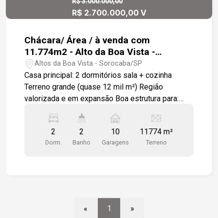
R$ 3.000.000,00
R$ 2.700.000,00 V
Chácara/ Área / à venda com
11.774m2 - Alto da Boa Vista -
Sorocaba
Altos da Boa Vista - Sorocaba/SP
Casa principal: 2 dormitórios sala + cozinha
Terreno grande (quase 12 mil m²) Região
valorizada e em expansão Boa estrutura para:
lazer (piscina + salão) eventos até investimento
(condomínio / loteamento) Fácil acesso à cidade
2
2
10
11774 m²
Estruturas extras: casa de caseiro salão + área
Dorm.
Banho
Garagens
Terreno
gourmet com churrasqueira vestiários masculino
e feminino piscina Área externa: pomar viveiro
muito espaço verde Acesso 100% asfaltado
Sobre a região O Alto da Boa Vista é: perto de:
prefeitura rodovias (Castelinho) condomínios de
médio/alto padrão mistura de: urbano + chácaras
«
1
»
+ condomínios Ou seja: boa tanto para morar