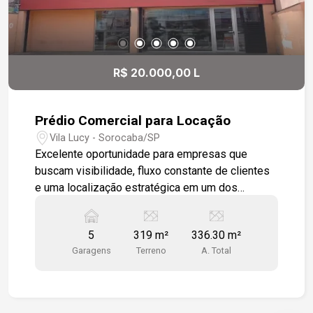
R$ 20.000,00 L
Prédio Comercial para Locação
Vila Lucy - Sorocaba/SP
Excelente oportunidade para empresas que
buscam visibilidade, fluxo constante de clientes
e uma localização estratégica em um dos
corredores comerciais mais desejados da
cidade. O imóvel está situado na Avenida General
5
319 m²
336.30 m²
Carneiro, oferecendo fácil acesso, grande
Garagens
Terreno
A. Total
circulação de veículos e proximidade a diversos
serviços e comércios. Características do imóvel:
- Terreno de 319 m² - Aproximadamente 337 m²
de área construída - 5 vagas frontais para