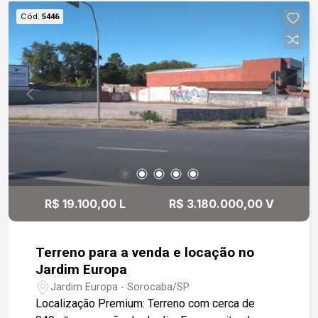
clientes - Excelente visibilidade e potencial para
Cód.
5446
diversos segmentos Perfeito para lojas, clínicas,
escritórios, centros de serviços, academias,
coworkings e demais atividades que valorizam
localização e presença comercial. Para mais
informações ou agendamento de visita, entre em
contato.
R$ 19.100,00 L
R$ 3.180.000,00 V
Terreno para a venda e locação no
Jardim Europa
Jardim Europa - Sorocaba/SP
Localização Premium: Terreno com cerca de