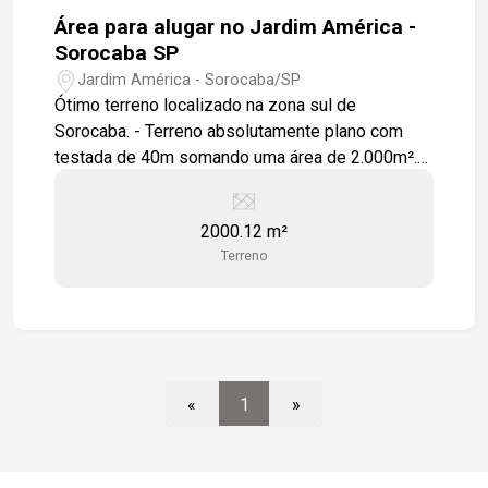
Área para alugar no Jardim América -
Sorocaba SP
Jardim América - Sorocaba/SP
Ótimo terreno localizado na zona sul de
Sorocaba. - Terreno absolutamente plano com
testada de 40m somando uma área de 2.000m².
Localizado numa região de grande
desenvolvimento e cercada por condomínios
2000.12 m²
como Vila Grimaldi e Villa D´Almalfi, além fácil
Terreno
acesso à rodovia Raposo Tavares e a cerca de
5minutos de carro do shopping Iguatemi
Esplanada. Estamos à disposição para te atender.
Gostaria de saber mais informações ou agendar
uma visita?
«
1
»