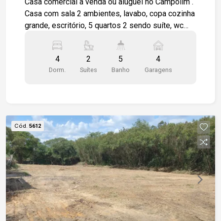
Casa comercial a venda ou aluguel no Campolim .
Casa com sala 2 ambientes, lavabo, copa cozinha
grande, escritório, 5 quartos 2 sendo suíte, wc
social, varanda, garagem para 5 veículos, terreno
livre de aproximadamente 300m², podendo ser
4
2
5
4
usado para estacionamento. ambientes amplos e
Dorm.
Suítes
Banho
Garagens
arejados. Localizado próximo a Avenida, pista de
caminhada, bairro com estrutura completa de
comércios, escolas, restaurantes, shopping,
farmácias, com fácil acesso a Rodovia Raposo
Tavares.
Cód.
5612