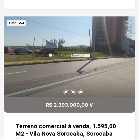
encontra-se uma com área livre, 02 banheiros
com acessibilidade e copa, piso superior amplo
com 02 banheiros acessíveis, copa e cobertura
Cód.
753
com banheiro, copa e terraço. No segundo andar
ainda podemos considerar tem um terraço
descoberto de 100m2, que pode ser usado como
um rooftop. Possui escada para acesso a todos
os pavimentos dimensionadas para AVCB e
espaço para instalação de elevadores que ligam
todos os pavimentos. Edificação ideal para lojas,
bancos e comércio em geral com acesso para 3
ruas.
R$ 2.393.000,00 V
Terreno comercial á venda, 1.595,00
M2 - Vila Nova Sorocaba, Sorocaba