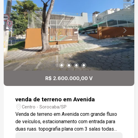
projeto para um empreendimento de
apartamentos com 100 unidades de 2
dormitórios sem sacada, perfeito para atender à
crescente demanda habitacional da região.
Investimento Inteligente: Grande potencial de
retorno para incorporadores que desejam
expandir sua atuação no mercado de moradia
acessível. Não perca essa oportunidade única!
Entre em contato para mais informações e
agende uma visita.
R$ 2.600.000,00 V
venda de terreno em Avenida
Centro - Sorocaba/SP
Venda de terreno em Avenida com grande fluxo
de veículos, estacionamento com entrada para
duas ruas. topografia plana com 3 salas todas
com wc.