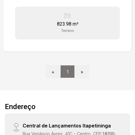
823.98 m²
Terreno
«
1
»
Endereço
Central de Lançamentos Itapetininga
Rua Venâncio Ayres, 41C - Centro, CEP:
18200-