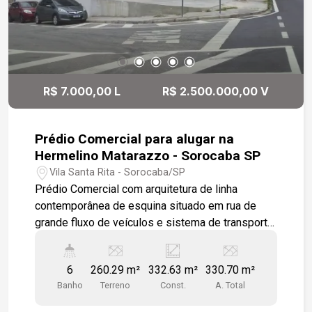
R$ 7.000,00 L
R$ 2.500.000,00 V
Prédio Comercial para alugar na
Hermelino Matarazzo - Sorocaba SP
Vila Santa Rita - Sorocaba/SP
Prédio Comercial com arquitetura de linha
contemporânea de esquina situado em rua de
grande fluxo de veículos e sistema de transporte
BRT na região central e de acesso a zona norte
em corredor de comércios e serviços com
6
260.29 m²
332.63 m²
330.70 m²
estacionamento. Terreno de 260,29 m2 e área
Banho
Terreno
Const.
A. Total
construída de 330,70m2. O imóvel oferece vagas
para 03 carros no recuo. No pavimento térreo