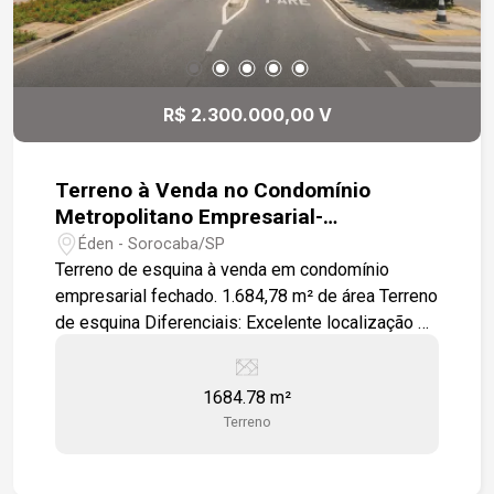
R$ 2.300.000,00 V
Terreno à Venda no Condomínio
Metropolitano Empresarial-
Sorocaba/SP
Éden - Sorocaba/SP
Terreno de esquina à venda em condomínio
empresarial fechado. 1.684,78 m² de área Terreno
de esquina Diferenciais: Excelente localização e
amplo potencial para implantação de empresas,
com infraestrutura moderna e segurança de alto
1684.78 m²
padrão. Condomínio com: Portaria e segurança 24
Terreno
horas Bunker de segurança Videomonitoramento
perimetral 100% Vias com 20 metros de largura
Rede de fibra óptica