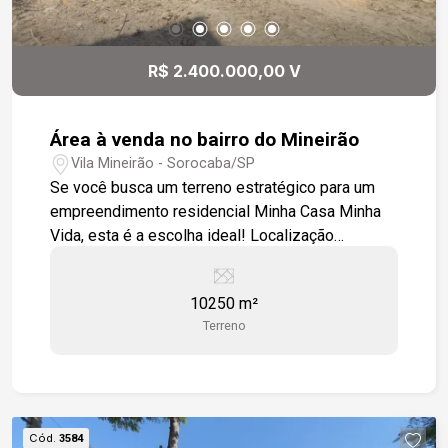
R$ 2.400.000,00 V
Área à venda no bairro do Mineirão
Vila Mineirão - Sorocaba/SP
Se você busca um terreno estratégico para um
empreendimento residencial Minha Casa Minha
Vida, esta é a escolha ideal! Localização
Privilegiada: Situado no Bairro do Mineirão, essa
área de 10.250m² oferece fácil acesso a
10250 m²
serviços essenciais, comércio e transporte,
Terreno
favorecendo a valorização do projeto. Topografia
Perfeita: Terreno completamente plano,
garantindo máxima eficiência construtiva e
redução de custos com terraplanagem. Projeto
Pré Aprovado: O espaço já conta com um pré
Cód.
3584