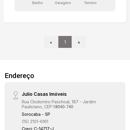
Banho
Garagens
Terreno
Uma oportunidade versátil, ideal para implantação
de negócios que demandam alto fluxo e fácil
acesso, como estacionamentos, lojas, centros de
atendimento, entre outras atividades voltadas ao
público.
«
1
»
Endereço
Julio Casas Imóveis
Rua Clodomiro Paschoal, 187 - Jardim
Paulistano, CEP:
18040-740
Sorocaba - SP
(15) 2101-6161
Creci: C-14717-J