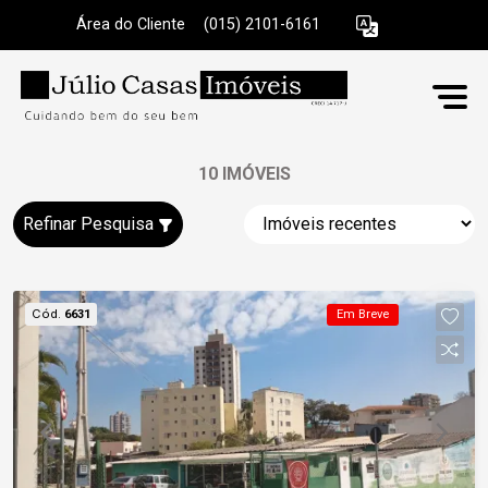
Área do Cliente
|
(015) 2101-6161
10 IMÓVEIS
Refinar Pesquisa
Cód.
6631
Em Breve