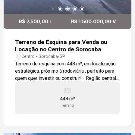
R$ 7.500,00 L
R$ 1.500.000,00 V
Terreno de Esquina para Venda ou
Locação no Centro de Sorocaba
Centro - Sorocaba/SP
Terreno de esquina com 448 m², em localização
estratégica, próximo à rodoviária , perfeito para
quem quer investir ou construir! - Região central
com grande potencial de valorização - Testada
de 14 metros - Ideal para residência ou
448 m²
empreendimento Não perca essa chance de
Terreno
garantir um imóvel bem localizado!