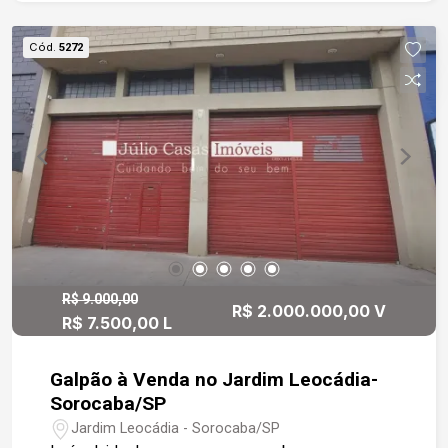
próximo ao centro da cidade, com fácil acesso às
zonas sul e oeste pela Avenida Washington Luiz.
Cód.
5272
Além disso, encontra-se a poucos minutos da
PUC-SP (Pontifícia Universidade Católica) e do
Conjunto Hospitalar de Sorocaba, o que amplia o
potencial de público e serviços que podem ser
oferecidos no local. Está também a cerca de 10
minutos de carro do Shopping Iguatemi
Esplanada, reforçando sua excelente
conectividade e atratividade comercial.
R$ 9.000,00
R$ 2.000.000,00 V
R$ 7.500,00 L
Galpão à Venda no Jardim Leocádia-
Sorocaba/SP
Jardim Leocádia - Sorocaba/SP