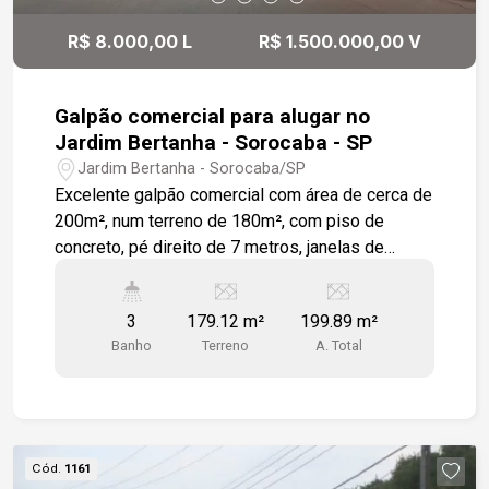
R$ 8.000,00 L
R$ 1.500.000,00 V
Galpão comercial para alugar no
Jardim Bertanha - Sorocaba - SP
Jardim Bertanha - Sorocaba/SP
Excelente galpão comercial com área de cerca de
200m², num terreno de 180m², com piso de
concreto, pé direito de 7 metros, janelas de
alumínio, portão pi-votante de duas abas na área
de serviço e embutido um portão para entrada
3
179.12 m²
199.89 m²
social. O prédio conta com recepção, mezanino
Banho
Terreno
A. Total
para escritório, copa cozinha e banheiros. Em
ótima localização à cerca de 500 metros do
CEAGESP e fácil acesso à rodovia Raposo
Tavares. Estamos à disposição para te atender.
Gostaria de saber mais informações ou agendar
Cód.
1161
uma visita?