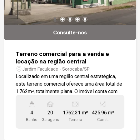
Consulte-nos
Terreno comercial para a venda e
locação na região central
Jardim Faculdade - Sorocaba/SP
Localizado em uma região central estratégica,
este terreno comercial oferece uma área total de
1.762m², totalmente plana. O imóvel conta com
um amplo pátio concretado para estacionamento,
com cerca de 15 vagas na entrada e mais 5
4
20
1762.31 m²
425.96 m²
vagas cobertas nos fundos. Há também uma área
Banho
Garagens
Terreno
Const.
gramada com diversas árvores frutíferas, que
trazem charme e aconchego ao ambiente. Sua
localização é um dos grandes diferenciais: está