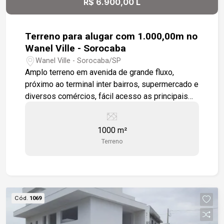
R$ 6.900,00 L
adequadas para empreendimentos como
transporte de carga ou hospedagem de animais.
Ideal para quem busca uma solução completa
Terreno para alugar com 1.000,00m no
para suas necessidades comerciais ou
Wanel Ville - Sorocaba
residenciais específicas. Estamos à disposição
Wanel Ville - Sorocaba/SP
para te atender. Gostaria de saber mais
Amplo terreno em avenida de grande fluxo,
informações ou agendar uma visita?
próximo ao terminal inter bairros, supermercado e
diversos comércios, fácil acesso as principais
avenidas da zona oeste. Estamos à disposição
para te atender. Gostaria de saber mais
1000 m²
informações ou agendar uma visita?
Terreno
Cód.
1069