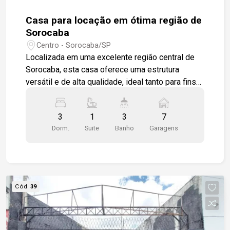
Casa para locação em ótima região de
Sorocaba
Centro - Sorocaba/SP
Localizada em uma excelente região central de
Sorocaba, esta casa oferece uma estrutura
versátil e de alta qualidade, ideal tanto para fins
residenciais quanto comerciais. Casa com 03
dormitórios, sendo 01 suíte com banheiro
3
1
3
7
privativo, e armário embutido. E mais 02 quartos
Dorm.
Suite
Banho
Garagens
com banheiro comum. Sala/dormitório no piso
superior, com banheiro privativo, e área de
guarda-volumes. Sala ampla em dois ambientes,
cozinha, copa, lavanderia. Quarto de
empregada/despejo com banheiro. No fundo,
Cód.
39
banheiro, e área aberta coberta de cozinha com
churrasqueira. Amplo quintal, com previsão de
construção de edícula. Sistema recém instalado
novíssimo de alarme com 04 câmeras.