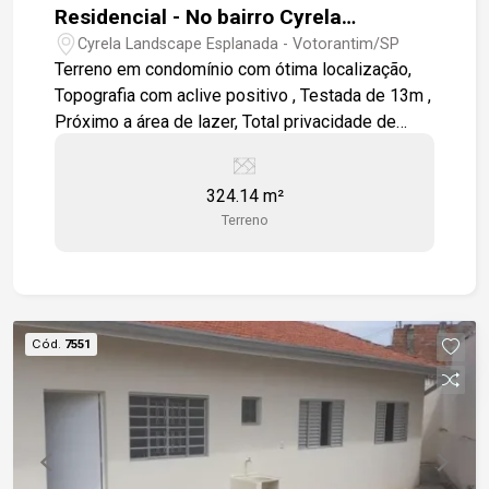
Residencial - No bairro Cyrela
Landscape Esplanada
Cyrela Landscape Esplanada - Votorantim/SP
Terreno em condomínio com ótima localização,
Topografia com aclive positivo , Testada de 13m ,
Próximo a área de lazer, Total privacidade de
frente a mata , Condomínio com lazer completo
(Piscina aquecida) para toda a família. Ao lado da
324.14 m²
Rodovia João Leme dos Santos.
Terreno
Cód.
7551