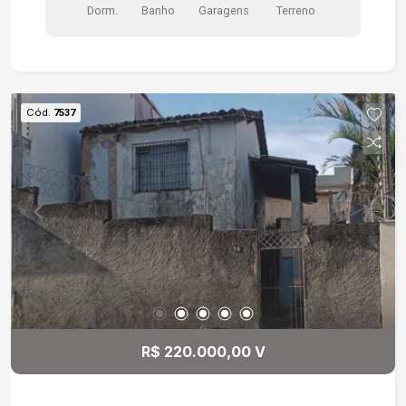
Dorm.
Banho
Garagens
Terreno
do Centro de Sorocaba; -Próximo à ETEC
Fernando Prestes.
Cód.
7537
R$ 220.000,00 V