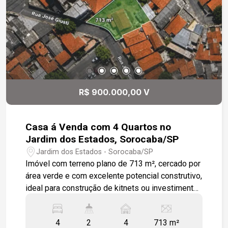
tipo gaiola.
R$ 900.000,00 V
Casa á Venda com 4 Quartos no
Jardim dos Estados, Sorocaba/SP
Jardim dos Estados - Sorocaba/SP
Imóvel com terreno plano de 713 m², cercado por
área verde e com excelente potencial construtivo,
ideal para construção de kitnets ou investimento
-713 m² de terreno; -4 quartos; -Sala de estar; -
Sala de jantar; -Cozinha; -2 banheiros; -Espaço
4
2
4
713 m²
para até 4 veículos. Localização: -A 12 minutos