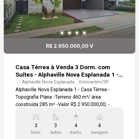
R$ 2.950.000,00 V
Casa Térrea à Venda 3 Dorm. com
Suítes - Alphaville Nova Esplanada 1 -
Votorantim :
Alphaville Nova Esplanada - Votorantim/SP
Alphaville Nova Esplanada 1 - Casa Térrea -
Topografia Plana -Terreno 460 m²/ área
construída 285 m² -Valor R$ 2.950.000,00; -
Fundo com vista eterna para mata garantindo total
privacidade ; - Deck de madeira na área da
3
3
4
4
piscina; - 03 Suítes , 01 lavabo; - Aquecimento
Dorm.
Suítes
Banho
Garagens
solar; - Garagem para 4 carros, sendo 2 cobertos;