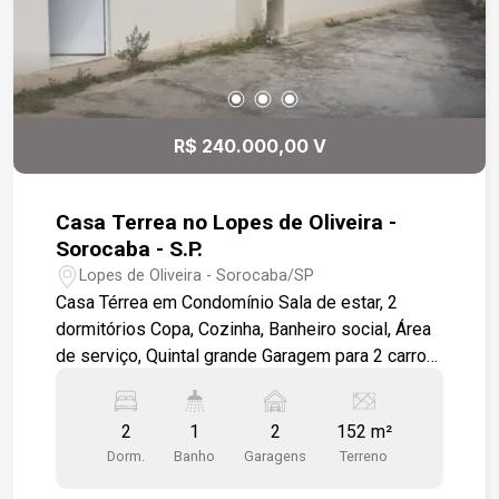
R$ 240.000,00 V
Casa Terrea no Lopes de Oliveira -
Sorocaba - S.P.
Lopes de Oliveira - Sorocaba/SP
Casa Térrea em Condomínio Sala de estar, 2
dormitórios Copa, Cozinha, Banheiro social, Área
de serviço, Quintal grande Garagem para 2 carros.
Acabamento Interno: Todo em piso cerâmico.
Sala de estar com portas e janelas de ferro. Copa,
2
1
2
152 m²
cozinha com janela de ferro e revestimento de
Dorm.
Banho
Garagens
Terreno
azulejo meia barra. Banheiro social com Box
acrílico, revestimento azulejo meia barra ,