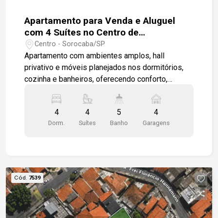
Apartamento para Venda e Aluguel
com 4 Suítes no Centro de
Sorocaba/SP
Centro - Sorocaba/SP
Apartamento com ambientes amplos, hall
privativo e móveis planejados nos dormitórios,
cozinha e banheiros, oferecendo conforto,
praticidade e excelente localização. -4 suítes,
sendo 1 master com amplo closet; -Sala para 2
4
4
5
4
ambientes; -Cozinha ampla; -Lavabo; -Depósito
Dorm.
Suítes
Banho
Garagens
privativo; -Hall privativo com elevador de acesso
direto à unidade; -4 vagas de garagem cobertas e
demarcadas. Diferenciais: -Ar-condicionado em
todos os dormitórios; -Excelente iluminação
natural. Condomínio com: -Piscina; -Spa; -Sauna; -
Cód.
7539
Academia; -Quadra poliesportiva; -Salão de
festas; -Churrasqueira; -Área de lazer reformada;
-Portaria 24 horas blindada; -Sistema de garagem