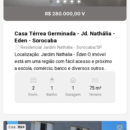
R$ 280.000,00 V
Casa Térrea Germinada - Jd. Nathália -
Eden - Sorocaba
Residencial Jardim Nathália - Sorocaba/SP
Localização: Jardim Nathalia - Éden O imóvel
está em uma região com fácil acesso e próximo
a escola, comércio, banco e diversos outros
serviços essenciais, proporcionando mais
comodidade para o dia a dia. Características do
2
1
1
75 m²
imóvel: 2 dormitórios 1 banheiro 1 Sala de estar
Dorm.
Banho
Garagem
Terreno
integrada à sala de jantar 1 Cozinha funcional 1
Lavanderia 1 vaga de garagem descoberta Ideal
para quem procura um imóvel prático,
aconchegante e bem localizado, perfeito para
morar ou investir.
Cód.
7559