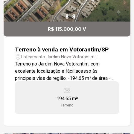
escolas, supermercados, hospitais, restaurantes,
comércio, serviços e às principais vias da cidade.
Ideal para: Construção de residência, comércio e
clinicas. Investimento com excelente potencial
R$ 115.000,00 V
de valorização patrimonial. Quem busca
localização estratégica, praticidade e qualidade
de vida.
Terreno à venda em Votorantim/SP
Loteamento Jardim Nova Votorantim -
Votorantim/SP
Terreno no Jardim Nova Votorantim, com
excelente localização e fácil acesso às
principais vias da região. -194,65 m² de área -
Confronta com área verde -Fácil acesso à
Avenida Pedro Augusto Rangel -Fácil acesso à
194.65 m²
Estrada José Celeste Excelente oportunidade
Terreno
para construir.