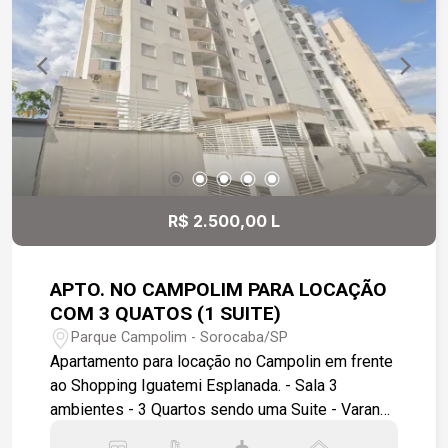
farmácias, restaurantes, academias e aos
principais centros comerciais da cidade, além de
acesso rápido à Rodovia Raposo Tavares.
Destaques do imóvel: Sobrado moderno em
condomínio fechado; Casas não geminadas, com
maior privacidade; 2 vagas de garagem; Planta
inteligente e funcional; Ambientes confortáveis e
bem iluminados; Condomínio seguro e tranquilo;
Localização estratégica.
R$ 2.500,00 L
APTO. NO CAMPOLIM PARA LOCAÇÃO
COM 3 QUATOS (1 SUITE)
Parque Campolim - Sorocaba/SP
Apartamento para locação no Campolin em frente
ao Shopping Iguatemi Esplanada. - Sala 3
ambientes - 3 Quartos sendo uma Suite - Varanda
- Cozinha com armários - Banheiro de serviço - 2