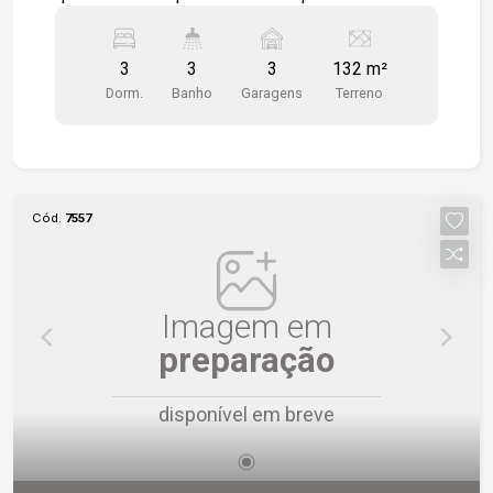
assobrado na Vila Senger com ótima distribuição
dos espaços e uma localização privilegiada,
3
3
3
132 m²
próxima à serviços e facilidades. Destaques do
Dorm.
Banho
Garagens
Terreno
imóvel: 3 dormitórios espaçosos; 3 banheiros;
Sala de estar ampla e aconchegante; Sala de
jantar integrada; Cozinha funcional, prática para o
dia a dia; Quintal com excelente espaço para
lazer, pets ou futuras ampliações; Área de
Cód.
7557
serviço; 2 vagas de garagens descobertas 1
vaga de garagem coberta Quintal com ótimo
espaço; Área de serviço; Ambientes amplos,
arejados e bem iluminados. Localização
Imagem em
privilegiada, próximo à Avenida São Paulo, fácil
preparação
acesso ao Mercado Confiança. Próximo a
escolas, supermercados, farmácias e diversos
disponível em breve
comércios. Região consolidada, com excelente
infraestrutura e mobilidade. Esta é uma excelente
oportunidade para quem deseja morar em um