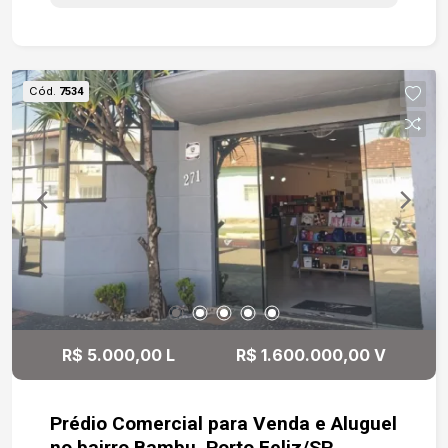
- Armários planejamos na cozinha ; - Parte social
mobiliada; - Lavabo com bancada; - Banheiros
com box e espelhos; - Esquadrias
automatizadas; - Piscina. Resumo: Alphaville
Cód.
7534
Nova Esplanada 1: Casa de 285m² em terreno de
460m² com fundo para mata preservada,
garantindo total privacidade. Possui 3 suítes,
área social mobiliada, cozinha planejada,
esquadrias automatizadas e aquecimento solar.
Lazer completo com piscina e deck de madeira,
além de garagem para 4 carros. Valor: R$
2.950.000,00.
R$ 5.000,00 L
R$ 1.600.000,00 V
Prédio Comercial para Venda e Aluguel
no bairro Bambu, Porto Feliz/SP