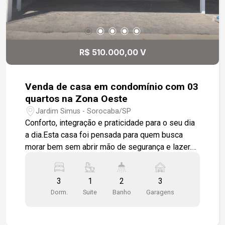
R$ 510.000,00 V
Venda de casa em condomínio com 03
quartos na Zona Oeste
Jardim Simus - Sorocaba/SP
Conforto, integração e praticidade para o seu dia
a dia.Esta casa foi pensada para quem busca
morar bem sem abrir mão de segurança e lazer.
Localizada em condomínio fechado na Zona
Oeste de Sorocaba, com portaria 24h e lazer
3
1
2
3
completo.Os ambientes 3 dormitórios, sendo 1
Dorm.
Suite
Banho
Garagens
suíte com closet. Os quartos recebem piso em
laminado de madeira e os banheiros têm box em
vidro temperado e revestimento nas paredes.