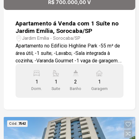
R$ 700.000,00 V
conveniência, acessibilidade e alto potencial de
valorização.
Apartamento á Venda com 1 Suíte no
Jardim Emília, Sorocaba/SP
Jardim Emília - Sorocaba/SP
Apartamento no Edifício Highline Park -55 m² de
área útil; -1 suíte; -Lavabo; -Sala integrada à
cozinha; -Varanda Gourmet -1 vaga de garagem.
Condomínio com: -Pet Garden; -Academia; -
Piscinas adulto e infantil; -Salão de festas.
1
1
2
1
Localização: -Em frente ao Colégio Uirapuru; -A 9
Dorm.
Suite
Banho
Garagem
minutos do Shopping Iguatemi Esplanada; -A 6
minutos do GPACI.
Cód.
7542