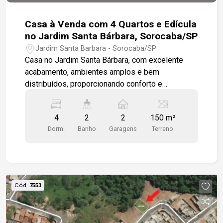
Casa à Venda com 4 Quartos e Edícula
no Jardim Santa Bárbara, Sorocaba/SP
Jardim Santa Barbara - Sorocaba/SP
Casa no Jardim Santa Bárbara, com excelente
acabamento, ambientes amplos e bem
distribuídos, proporcionando conforto e
praticidade para toda a família. -3 dormitórios,
sendo 1 com closet -Sala de estar -Cozinha com
4
2
2
150 m²
armários -Área de luz -Área de serviço coberta -
Dorm.
Banho
Garagens
Terreno
Ar-condicionado nos 3 dormitórios -Banheiro com
armário, box em vidro e espelho -Quarto e
banheiro nos fundos -Edícula com dormitório e
banheiro -Área frontal -Garagem para 2 veículos -
Portão automático Um imóvel ideal para quem
Cód.
7553
busca conforto, funcionalidade e uma excelente
localização.