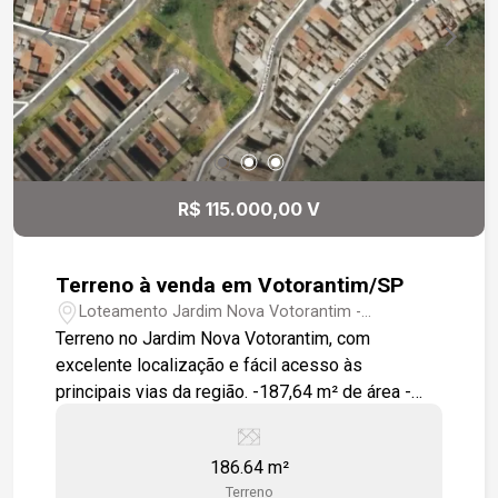
R$ 115.000,00 V
Terreno à venda em Votorantim/SP
Loteamento Jardim Nova Votorantim -
Votorantim/SP
Terreno no Jardim Nova Votorantim, com
excelente localização e fácil acesso às
principais vias da região. -187,64 m² de área -
Confronta com área verde -Fácil acesso à
Avenida Pedro Augusto Rangel -Fácil acesso à
186.64 m²
Estrada José Celeste Excelente oportunidade
Terreno