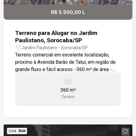
R$ 5.500,00 L
Terreno para Alugar no Jardim
Paulistano, Sorocaba/SP
Jardim Paulistano - Sorocaba/SP
Terreno comercial em excelente localização,
próximo à Avenida Barão de Tatuí, em região de
grande fluxo e fácil acesso. -360 m² de área -
Terreno plano -Zoneamento ZR-2 -Fácil acesso à
Avenida Barão de Tatuí -A 9 minutos do Shopping
360 m²
Iguatemi Esplanada
Terreno
Cód.
7544