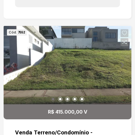
para construir. -Acesso a Estrada José Celeste
Cód.
7552
R$ 415.000,00 V
Venda Terreno/Condomínio -