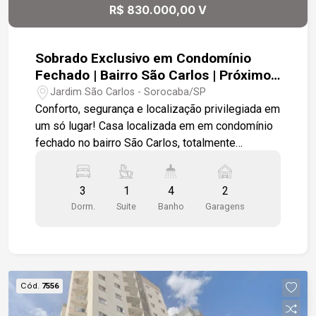
bairro tradicional, com toda a conveniência do dia
R$ 830.000,00 V
a dia ao alcance e em uma localização
estratégica. Agende sua visita!!!
Sobrado Exclusivo em Condomínio
Fechado | Bairro São Carlos | Próximo
ao Campolim | 2 Vagas
Jardim São Carlos - Sorocaba/SP
Conforto, segurança e localização privilegiada em
um só lugar! Casa localizada em em condomínio
fechado no bairro São Carlos, totalmente
independentes, não geminadas com mais
privacidade, tranquilidade e valorização.
3
1
4
2
Ambientes amplos e bem distribuídos, o projeto
Dorm.
Suite
Banho
Garagens
oferece excelente aproveitamento dos espaços.
localização é um dos grandes diferenciais deste
imóvel. Situado em uma rua tranquila e segura no
bairro São Carlos, está próximo à Rua Wagner
Way e a poucos minutos do Campolim, uma das
Cód.
7556
regiões mais desejadas de Sorocaba, com fácil
acesso ao Mercado Confiança, escolas,