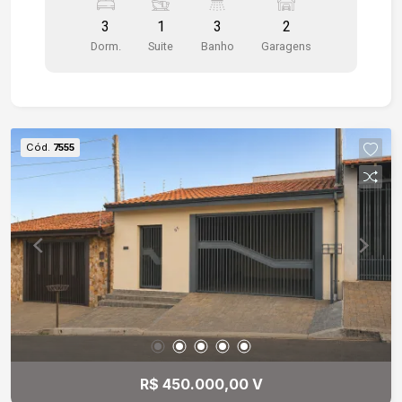
Vagas de garagem cobertas - Salão de festas no
3
1
3
2
condomínio - Portaria 24 horas
Dorm.
Suite
Banho
Garagens
Cód.
7555
R$ 450.000,00 V