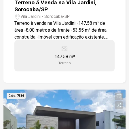
Terreno á Venda na Vila Jardini,
Sorocaba/SP
Vila Jardini - Sorocaba/SP
Terreno à venda na Vila Jardini -147,58 m² de
área -8,00 metros de frente -53,55 m² de área
construída -Imóvel com edificação existente,
ideal para reforma ou demolição Localização: -A
6 minutos do Terminal Santo Antônio -A 8
147.58 m²
minutos do Shopping Sorocaba -A 10 minutos da
Terreno
Rodoviária de Sorocaba -Fácil acesso à Avenida
General Carneiro -Fácil acesso à Avenida Dr.
Afonso Vergueiro Entre em contato para mais
informações ou agende uma visita. Nossa equipe
está à disposição para apresentar todos os
Cód.
7536
detalhes do imóvel.