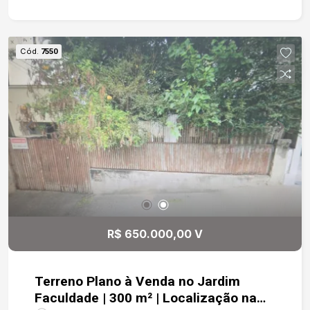
armários e porta de madeira. Dormitórios com
janelas de ferro e portas de madeira. Acabamento
Externo : Todo em piso cimentado. Garagem para
Cód.
7550
2 carros descoberta. Acessórios do Condomínio:
Interfone, Portão Eletrônico e Portão Automático.
R$ 650.000,00 V
Terreno Plano à Venda no Jardim
Faculdade | 300 m² | Localização na