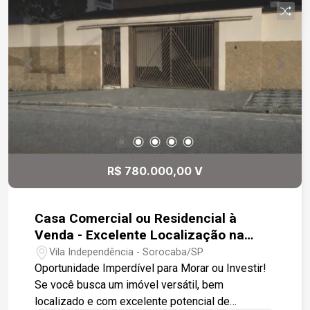
R$ 780.000,00 V
Casa Comercial ou Residencial à
Venda - Excelente Localização na
Zona Leste, próximo ao Colégio
Vila Independência - Sorocaba/SP
Salesiano.
Oportunidade Imperdível para Morar ou Investir!
Se você busca um imóvel versátil, bem
localizado e com excelente potencial de