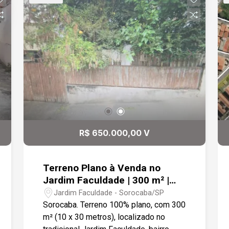
R$ 650.000,00 V
Terreno Plano à Venda no
Jardim Faculdade | 300 m² |
Localização na Zona Sul de
Jardim Faculdade - Sorocaba/SP
Sorocaba
Sorocaba. Terreno 100% plano, com 300
m² (10 x 30 metros), localizado no