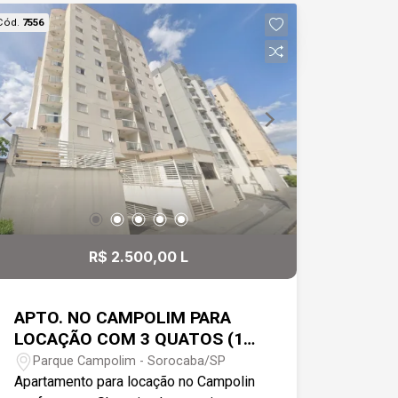
descoberta Ideal para quem procura um
Cód.
7556
imóvel prático, aconchegante e bem
localizado, perfeito para morar ou
investir.
R$ 2.500,00 L
APTO. NO CAMPOLIM PARA
LOCAÇÃO COM 3 QUATOS (1
SUITE)
Parque Campolim - Sorocaba/SP
Apartamento para locação no Campolin