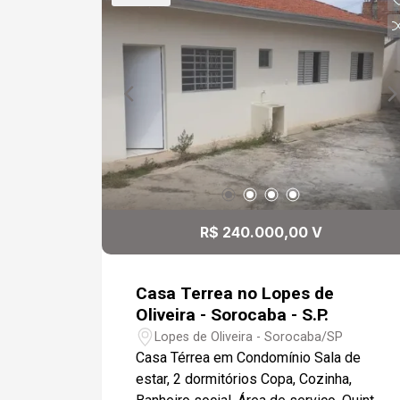
-Edícula com dormitório e banheiro
-Área frontal -Garagem para 2 veículos -
Portão automático Um imóvel ideal para
quem busca conforto, funcionalidade e
uma excelente localização.
R$ 240.000,00 V
Casa Terrea no Lopes de
Oliveira - Sorocaba - S.P.
Lopes de Oliveira - Sorocaba/SP
Casa Térrea em Condomínio Sala de
estar, 2 dormitórios Copa, Cozinha,