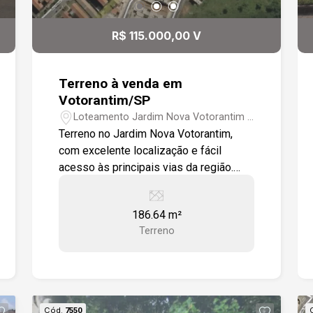
Rodovia Raposo Tavares. Destaques
do imóvel: Sobrado moderno em
R$ 115.000,00 V
condomínio fechado; Casas não
geminadas, com maior privacidade; 2
vagas de garagem; Planta inteligente e
Terreno à venda em
funcional; Ambientes confortáveis e
Votorantim/SP
bem iluminados; Condomínio seguro e
Loteamento Jardim Nova Votorantim -
tranquilo; Localização estratégica.
Votorantim/SP
Terreno no Jardim Nova Votorantim,
com excelente localização e fácil
acesso às principais vias da região.
-187,64 m² de área -Confronta com área
verde -Fácil acesso à Avenida Pedro
186.64 m²
Augusto Rangel -Fácil acesso à Estrada
Terreno
José Celeste Excelente oportunidade
para construir. -Acesso a Estrada José
Celeste
Cód.
7550