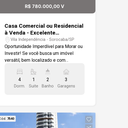
R$ 780.000,00 V
Casa Comercial ou Residencial
à Venda - Excelente
Localização na Zona Leste,
Vila Independência - Sorocaba/SP
próximo ao Colégio Salesiano.
Oportunidade Imperdível para Morar ou
Investir! Se você busca um imóvel
versátil, bem localizado e com
excelente potencial de valorização,
esta é a oportunidade ideal! Localizado
4
1
2
3
em uma região estratégica da Zona
Dorm.
Suite
Banho
Garagens
Leste, com fácil acesso às principais
vias e cercado por ampla infraestrutura
de comércio e serviços, este imóvel
oferece inúmeras possibilidades de
uso. Perfeito para residência ou para
Cód.
7540
quem deseja instalar clínicas,