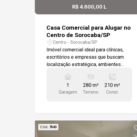
R$ 4.600,00 L
Casa Comercial para Alugar no
Centro de Sorocaba/SP
Centro - Sorocaba/SP
Imóvel comercial ideal para clínicas,
escritórios e empresas que buscam
localização estratégica, ambientes
amplos e excelente acessibilidade na
região central da cidade. -11 salas
1
280 m²
210 m²
amplas -3 banheiros -Cozinha -
Garagem
Terreno
Const.
Garagem para 1 veículo -210 m² de área
construída Diferenciais: -Imóvel
reformado -Piso e revestimentos
novos Localização: -A 3 minutos do
Sorocaba Shopping -A 3 minutos do
Cód.
7543
Terminal Santo Antônio -Região central,