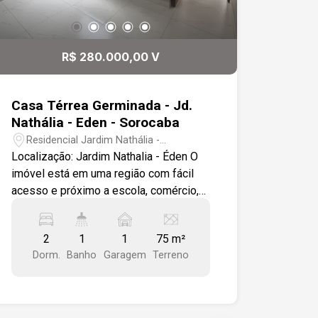
R$ 280.000,00 V
Casa Térrea Germinada - Jd.
Nathália - Eden - Sorocaba
Residencial Jardim Nathália -
Sorocaba/SP
Localização: Jardim Nathalia - Éden O
imóvel está em uma região com fácil
acesso e próximo a escola, comércio,
banco e diversos outros serviços
essenciais, proporcionando mais
2
1
1
75 m²
comodidade para o dia a dia.
Dorm.
Banho
Garagem
Terreno
Características do imóvel: 2 dormitórios
1 banheiro 1 Sala de estar integrada à
sala de jantar 1 Cozinha funcional 1
Lavanderia 1 vaga de garagem