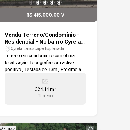
R$ 415.000,00 V
Venda Terreno/Condomínio -
Residencial - No bairro Cyrela
Landscape Esplanada
Cyrela Landscape Esplanada -
Votorantim/SP
Terreno em condomínio com ótima
localização, Topografia com aclive
positivo , Testada de 13m , Próximo a
área de lazer, Total privacidade de
frente a mata , Condomínio com lazer
324.14 m²
completo (Piscina aquecida) para toda
Terreno
a família. Ao lado da Rodovia João
Leme dos Santos.
Cód.
7549