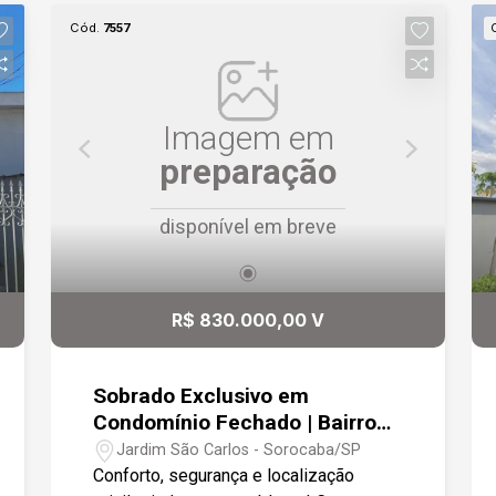
Cód.
7557
Imagem em
preparação
disponível em breve
R$ 830.000,00 V
Sobrado Exclusivo em
Condomínio Fechado | Bairro
São Carlos | Próximo ao
Jardim São Carlos - Sorocaba/SP
Campolim | 2 Vagas
Conforto, segurança e localização