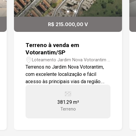
R$ 215.000,00 V
Terreno à venda em
Votorantim/SP
Loteamento Jardim Nova Votorantim -
Votorantim/SP
Terrenos no Jardim Nova Votorantim,
com excelente localização e fácil
acesso às principais vias da região.
-Área total de 381,29 m² (194,65 m² +
186,64 m²) -Confrontam com área verde
381.29 m²
-Fácil acesso à Avenida Pedro Augusto
Terreno
Rangel -Fácil acesso à Estrada José
Celeste Excelente oportunidade para
construir.