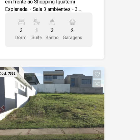
em frente ao Shopping Iguatemi
Esplanada. - Sala 3 ambientes - 3
Quartos sendo uma Suite - Varanda -
Cozinha com armários - Banheiro de
3
1
3
2
serviço - 2 Vagas de garagem cobertas
Dorm.
Suite
Banho
Garagens
- Salão de festas no condomínio -
Portaria 24 horas
Cód.
7552