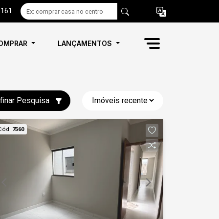
6161
OMPRAR
LANÇAMENTOS
finar Pesquisa
Cód.
7560