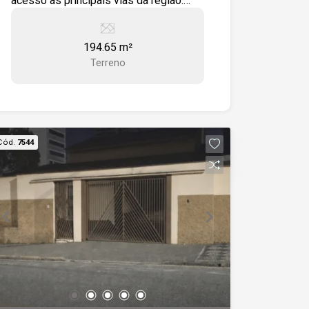
acesso às principais vias da região.
-194,65 m² de área -Confronta com área
verde -Fácil acesso à Avenida Pedro
194.65 m²
Augusto Rangel -Fácil acesso à Estrada
Terreno
José Celeste Excelente oportunidade
para construir.
Cód.
7544