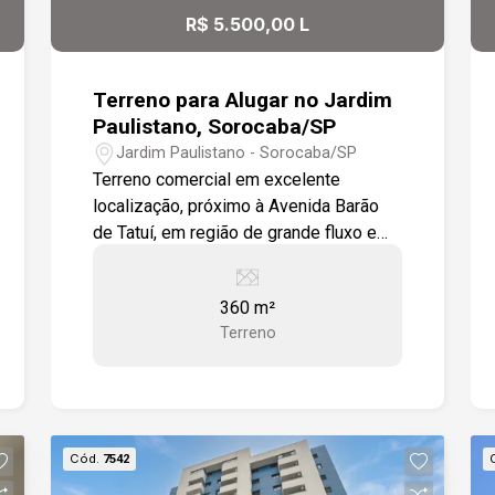
excelente padrão construtivo. Fácil
R$ 5.500,00 L
acesso às Avenidas Washington Luiz e
Barão de Tatuí. Próximo a escolas,
supermercados, hospitais,
Terreno para Alugar no Jardim
restaurantes, comércio, serviços e às
Paulistano, Sorocaba/SP
principais vias da cidade. Ideal para:
Jardim Paulistano - Sorocaba/SP
Construção de residência, comércio e
Terreno comercial em excelente
clinicas. Investimento com excelente
localização, próximo à Avenida Barão
potencial de valorização patrimonial.
de Tatuí, em região de grande fluxo e
Quem busca localização estratégica,
fácil acesso. -360 m² de área -Terreno
praticidade e qualidade de vida.
plano -Zoneamento ZR-2 -Fácil acesso
360 m²
à Avenida Barão de Tatuí -A 9 minutos
Terreno
do Shopping Iguatemi Esplanada
Cód.
7542