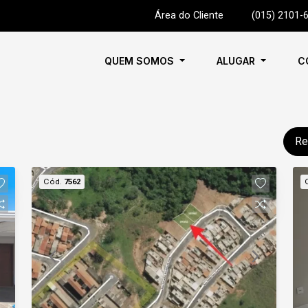
Área do Cliente
|
(015) 2101-
QUEM SOMOS
ALUGAR
C
Re
Cód.
7562