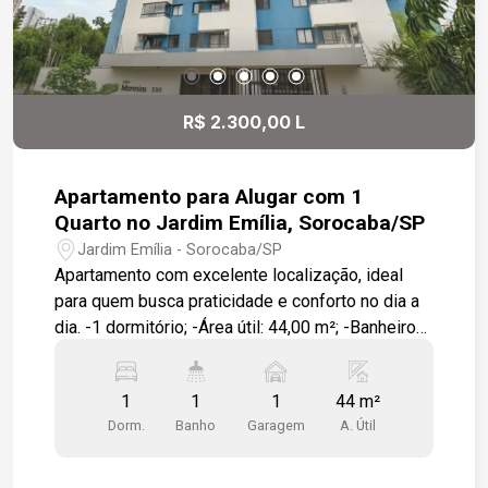
R$ 2.300,00 L
Apartamento para Alugar com 1
Quarto no Jardim Emília, Sorocaba/SP
Jardim Emília - Sorocaba/SP
Apartamento com excelente localização, ideal
para quem busca praticidade e conforto no dia a
dia. -1 dormitório; -Área útil: 44,00 m²; -Banheiro
com box; -Cozinha com móveis planejados; -
Banheiro com móveis planejados; -Geladeira na
1
1
1
44 m²
cozinha; -1 vaga de garagem. Localização: -
Dorm.
Banho
Garagem
A. Útil
Próximo ao BOS; -Próximo à Faculdade de
Medicina PUC; -Próximo ao Colégio Uirapuru; -
Próximo ao SESC. Uma excelente opção para