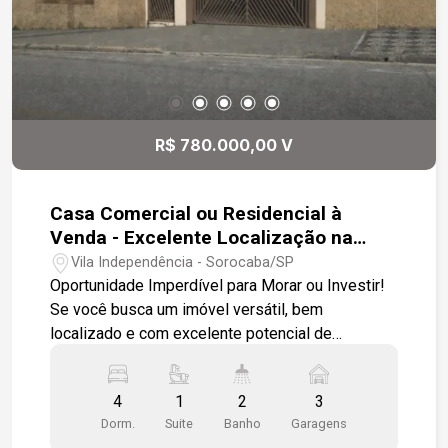
R$ 780.000,00 V
Casa Comercial ou Residencial à
Venda - Excelente Localização na
Zona Leste, próximo ao Colégio
Vila Independência - Sorocaba/SP
Salesiano.
Oportunidade Imperdível para Morar ou Investir!
Se você busca um imóvel versátil, bem
localizado e com excelente potencial de
valorização, esta é a oportunidade ideal!
Localizado em uma região estratégica da Zona
4
1
2
3
Leste, com fácil acesso às principais vias e
Dorm.
Suite
Banho
Garagens
cercado por ampla infraestrutura de comércio e