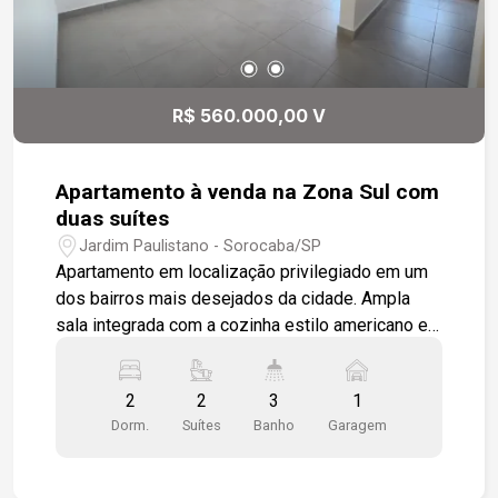
R$ 560.000,00 V
Apartamento à venda na Zona Sul com
duas suítes
Jardim Paulistano - Sorocaba/SP
Apartamento em localização privilegiado em um
dos bairros mais desejados da cidade. Ampla
sala integrada com a cozinha estilo americano e à
varanda gourmet com piso nivelado, o ambiente
ainda conta com um prático e versátil lavabo.
2
2
3
1
Varanda técnica para a instalação das unidades
Dorm.
Suítes
Banho
Garagem
condensadoras de ar condicionado. Dois
confortáveis dormitórios, suítes com esquadrias
com persiana integrada. Uma vaga de garagem