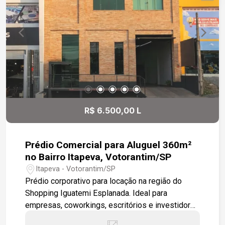
propriedade uma excelente opção para quem
busca qualidade de vida ou um investimento
seguro em uma das regiões que mais cresce no
interior paulista. Área total: 33.000 m²
R$ 6.500,00 L
Prédio Comercial para Aluguel 360m²
no Bairro Itapeva, Votorantim/SP
Itapeva - Votorantim/SP
Prédio corporativo para locação na região do
Shopping Iguatemi Esplanada. Ideal para
empresas, coworkings, escritórios e investidores
que buscam uma localização estratégica. -360 m²