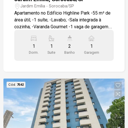
Jardim Emília - Sorocaba/SP
Apartamento no Edifício Highline Park -55 m² de
área útil; -1 suíte; -Lavabo; -Sala integrada à
cozinha; -Varanda Gourmet -1 vaga de garagem.
Condomínio com: -Pet Garden; -Academia; -
Piscinas adulto e infantil; -Salão de festas.
1
1
2
1
Localização: -Em frente ao Colégio Uirapuru; -A 9
Dorm.
Suite
Banho
Garagem
minutos do Shopping Iguatemi Esplanada; -A 6
minutos do GPACI.
Cód.
7542