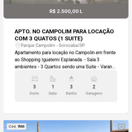
bem iluminados; Condomínio seguro e tranquilo;
Localização estratégica.
R$ 2.500,00 L
APTO. NO CAMPOLIM PARA LOCAÇÃO
COM 3 QUATOS (1 SUITE)
Parque Campolim - Sorocaba/SP
Apartamento para locação no Campolin em frente
ao Shopping Iguatemi Esplanada. - Sala 3
ambientes - 3 Quartos sendo uma Suite - Varanda
- Cozinha com armários - Banheiro de serviço - 2
Vagas de garagem cobertas - Salão de festas no
3
1
3
2
condomínio - Portaria 24 horas
Dorm.
Suite
Banho
Garagens
Cód.
7555