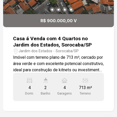
R$ 900.000,00 V
Casa á Venda com 4 Quartos no
Jardim dos Estados, Sorocaba/SP
Jardim dos Estados - Sorocaba/SP
Imóvel com terreno plano de 713 m², cercado por
área verde e com excelente potencial construtivo,
ideal para construção de kitnets ou investimento
-713 m² de terreno; -4 quartos; -Sala de estar; -
Sala de jantar; -Cozinha; -2 banheiros; -Espaço
4
2
4
713 m²
para até 4 veículos. Localização: -A 12 minutos
Dorm.
Banho
Garagens
Terreno
do Centro de Sorocaba; -Próximo à ETEC
Fernando Prestes.