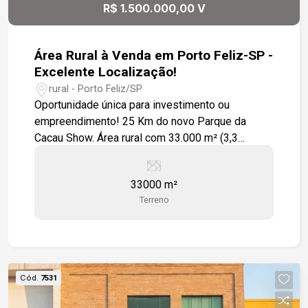
R$ 1.500.000,00 V
Área Rural à Venda em Porto Feliz-SP -
Excelente Localização!
rural - Porto Feliz/SP
Oportunidade única para investimento ou
empreendimento! 25 Km do novo Parque da
Cacau Show. Área rural com 33.000 m² (3,3
hectares), localizada em Porto Feliz/SP, a
poucos minutos do perímetro urbano e com fácil
33000 m²
acesso à Rodovia Castelo Branco. Destaques do
Terreno
imóvel: Localização estratégica, região de
chácaras e condomínios de alto padrão, próxima
ao perímetro urbano. Acesso rápido à Rodovia
Castelo Branco. Terreno plano e com excelente
aproveitamento. Região em constante
Cód.
7531
valorização. A combinação entre a tranquilidade
do campo e a proximidade da cidade faz desta