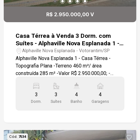
R$ 2.950.000,00 V
Casa Térrea à Venda 3 Dorm. com
Suítes - Alphaville Nova Esplanada 1 -
Votorantim :
Alphaville Nova Esplanada - Votorantim/SP
Alphaville Nova Esplanada 1 - Casa Térrea -
Topografia Plana -Terreno 460 m²/ área
construída 285 m² -Valor R$ 2.950.000,00; -
Fundo com vista eterna para mata garantindo total
privacidade ; - Deck de madeira na área da
3
3
4
4
piscina; - 03 Suítes , 01 lavabo; - Aquecimento
Dorm.
Suítes
Banho
Garagens
solar; - Garagem para 4 carros, sendo 2 cobertos;
- Armários planejamos na cozinha ; - Parte social
mobiliada; - Lavabo com bancada; - Banheiros
com box e espelhos; - Esquadrias
automatizadas; - Piscina. Resumo: Alphaville
Cód.
7534