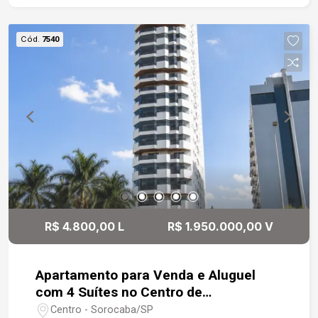
morar em uma das regiões mais valorizadas de
Sorocaba, com fácil acesso a serviços, educação
Cód.
7540
e lazer.
R$ 4.800,00 L
R$ 1.950.000,00 V
Apartamento para Venda e Aluguel
com 4 Suítes no Centro de
Sorocaba/SP
Centro - Sorocaba/SP