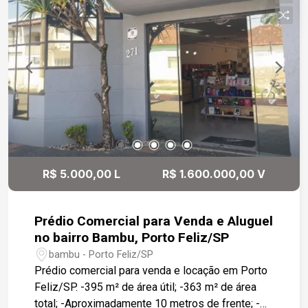
Nova Esplanada 1: Casa de 285m² em terreno de
460m² com fundo para mata preservada,
garantindo total privacidade. Possui 3 suítes,
área social mobiliada, cozinha planejada,
esquadrias automatizadas e aquecimento solar.
Lazer completo com piscina e deck de madeira,
além de garagem para 4 carros. Valor: R$
2.950.000,00.
R$ 5.000,00 L
R$ 1.600.000,00 V
Prédio Comercial para Venda e Aluguel
no bairro Bambu, Porto Feliz/SP
bambu - Porto Feliz/SP
Prédio comercial para venda e locação em Porto
Feliz/SP. -395 m² de área útil; -363 m² de área
total; -Aproximadamente 10 metros de frente; -