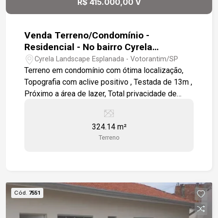
R$ 415.000,00 V
Venda Terreno/Condomínio -
Residencial - No bairro Cyrela
Landscape Esplanada
Cyrela Landscape Esplanada - Votorantim/SP
Terreno em condomínio com ótima localização,
Topografia com aclive positivo , Testada de 13m ,
Próximo a área de lazer, Total privacidade de
frente a mata , Condomínio com lazer completo
(Piscina aquecida) para toda a família. Ao lado da
324.14 m²
Rodovia João Leme dos Santos.
Terreno
Cód.
7551