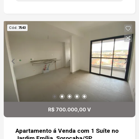
serviços, este imóvel oferece inúmeras
possibilidades de uso. Perfeito para residência
ou para quem deseja instalar clínicas,
consultórios, escritórios, escolas, salões de
Cód.
7543
beleza, estúdios ou diversos segmentos
comerciais. Destaques do imóvel: 222 m² de área
construída 4 dormitórios amplos e bem
distribuídos Cozinha espaçosa 2 banheiros
Quintal com churrasqueira, perfeito para
momentos de lazer e confraternização Facilidade
para estacionamento Localização privilegiada Em
uma região com grande fluxo e excelente
visibilidade, proporcionando praticidade para
morar e ótima exposição para atividades
comerciais. Um endereço que reúne
R$ 700.000,00 V
conveniência, acessibilidade e alto potencial de
valorização.
Apartamento á Venda com 1 Suíte no
Jardim Emília, Sorocaba/SP