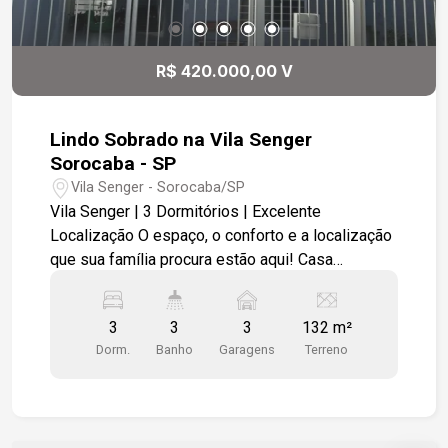
R$ 420.000,00 V
Lindo Sobrado na Vila Senger
Sorocaba - SP
Vila Senger - Sorocaba/SP
Vila Senger | 3 Dormitórios | Excelente
Localização O espaço, o conforto e a localização
que sua família procura estão aqui! Casa
assobrado na Vila Senger com ótima distribuição
dos espaços e uma localização privilegiada,
3
3
3
132 m²
próxima à serviços e facilidades. Destaques do
Dorm.
Banho
Garagens
Terreno
imóvel: 3 dormitórios espaçosos; 3 banheiros;
Sala de estar ampla e aconchegante; Sala de
jantar integrada; Cozinha funcional, prática para o
dia a dia; Quintal com excelente espaço para