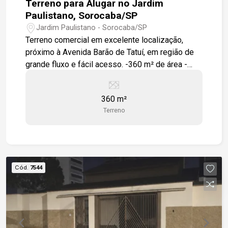
Terreno para Alugar no Jardim
Paulistano, Sorocaba/SP
Jardim Paulistano - Sorocaba/SP
Terreno comercial em excelente localização,
próximo à Avenida Barão de Tatuí, em região de
grande fluxo e fácil acesso. -360 m² de área -
Terreno plano -Zoneamento ZR-2 -Fácil acesso à
Avenida Barão de Tatuí -A 9 minutos do Shopping
360 m²
Iguatemi Esplanada
Terreno
Cód.
7544