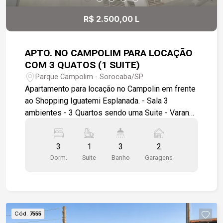
bem iluminados; Condomínio seguro e tranquilo;
Localização estratégica.
R$ 2.500,00 L
APTO. NO CAMPOLIM PARA LOCAÇÃO
COM 3 QUATOS (1 SUITE)
Parque Campolim - Sorocaba/SP
Apartamento para locação no Campolin em frente
ao Shopping Iguatemi Esplanada. - Sala 3
ambientes - 3 Quartos sendo uma Suite - Varanda
- Cozinha com armários - Banheiro de serviço - 2
Vagas de garagem cobertas - Salão de festas no
3
1
3
2
condomínio - Portaria 24 horas
Dorm.
Suite
Banho
Garagens
Cód.
7555