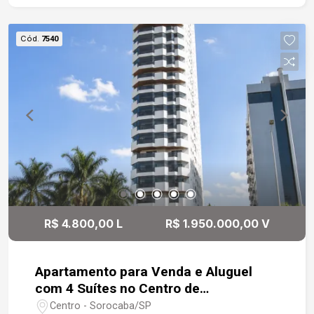
morar em uma das regiões mais valorizadas de
Sorocaba, com fácil acesso a serviços, educação
Cód.
7540
e lazer.
R$ 4.800,00 L
R$ 1.950.000,00 V
Apartamento para Venda e Aluguel
com 4 Suítes no Centro de
Sorocaba/SP
Centro - Sorocaba/SP