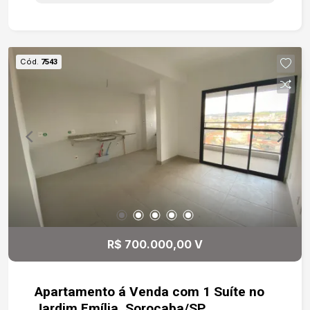
serviços, este imóvel oferece inúmeras
possibilidades de uso. Perfeito para residência
ou para quem deseja instalar clínicas,
consultórios, escritórios, escolas, salões de
Cód.
7543
beleza, estúdios ou diversos segmentos
comerciais. Destaques do imóvel: 222 m² de área
construída 4 dormitórios amplos e bem
distribuídos Cozinha espaçosa 2 banheiros
Quintal com churrasqueira, perfeito para
momentos de lazer e confraternização Facilidade
para estacionamento Localização privilegiada Em
uma região com grande fluxo e excelente
visibilidade, proporcionando praticidade para
morar e ótima exposição para atividades
comerciais. Um endereço que reúne
R$ 700.000,00 V
conveniência, acessibilidade e alto potencial de
valorização.
Apartamento á Venda com 1 Suíte no
Jardim Emília, Sorocaba/SP