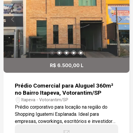
propriedade uma excelente opção para quem
busca qualidade de vida ou um investimento
seguro em uma das regiões que mais cresce no
interior paulista. Área total: 33.000 m²
R$ 6.500,00 L
Prédio Comercial para Aluguel 360m²
no Bairro Itapeva, Votorantim/SP
Itapeva - Votorantim/SP
Prédio corporativo para locação na região do
Shopping Iguatemi Esplanada. Ideal para
empresas, coworkings, escritórios e investidores
que buscam uma localização estratégica. -360 m²