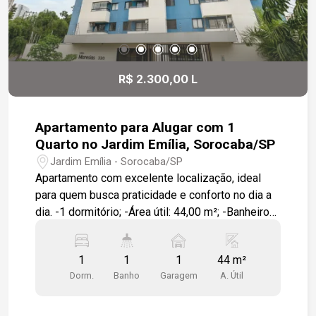
R$ 2.300,00 L
Apartamento para Alugar com 1
Quarto no Jardim Emília, Sorocaba/SP
Jardim Emília - Sorocaba/SP
Apartamento com excelente localização, ideal
para quem busca praticidade e conforto no dia a
dia. -1 dormitório; -Área útil: 44,00 m²; -Banheiro
com box; -Cozinha com móveis planejados; -
Banheiro com móveis planejados; -Geladeira na
1
1
1
44 m²
cozinha; -1 vaga de garagem. Localização: -
Dorm.
Banho
Garagem
A. Útil
Próximo ao BOS; -Próximo à Faculdade de
Medicina PUC; -Próximo ao Colégio Uirapuru; -
Próximo ao SESC. Uma excelente opção para