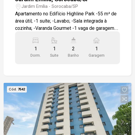
Jardim Emília - Sorocaba/SP
Apartamento no Edifício Highline Park -55 m² de
área útil; -1 suíte; -Lavabo; -Sala integrada à
cozinha; -Varanda Gourmet -1 vaga de garagem.
Condomínio com: -Pet Garden; -Academia; -
Piscinas adulto e infantil; -Salão de festas.
1
1
2
1
Localização: -Em frente ao Colégio Uirapuru; -A 9
Dorm.
Suite
Banho
Garagem
minutos do Shopping Iguatemi Esplanada; -A 6
minutos do GPACI.
Cód.
7542