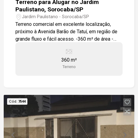
Terreno para Alugar no Jardim
Paulistano, Sorocaba/SP
Jardim Paulistano - Sorocaba/SP
Terreno comercial em excelente localização,
próximo à Avenida Barão de Tatuí, em região de
grande fluxo e fácil acesso. -360 m² de área -
Terreno plano -Zoneamento ZR-2 -Fácil acesso à
Avenida Barão de Tatuí -A 9 minutos do Shopping
360 m²
Iguatemi Esplanada
Terreno
Cód.
7544