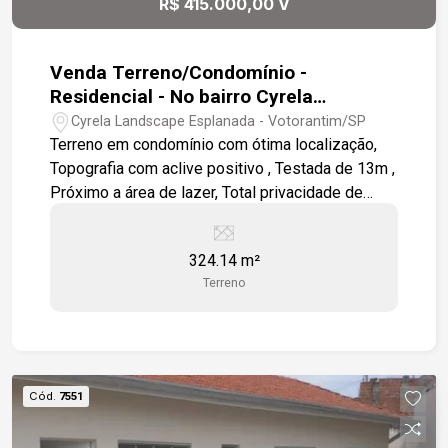
R$ 415.000,00 V
Venda Terreno/Condomínio -
Residencial - No bairro Cyrela
Landscape Esplanada
Cyrela Landscape Esplanada - Votorantim/SP
Terreno em condomínio com ótima localização,
Topografia com aclive positivo , Testada de 13m ,
Próximo a área de lazer, Total privacidade de
frente a mata , Condomínio com lazer completo
(Piscina aquecida) para toda a família. Ao lado da
324.14 m²
Rodovia João Leme dos Santos.
Terreno
Cód.
7551