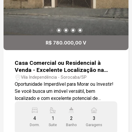
R$ 780.000,00 V
Casa Comercial ou Residencial à
Venda - Excelente Localização na
Zona Leste, próximo ao Colégio
Vila Independência - Sorocaba/SP
Salesiano.
Oportunidade Imperdível para Morar ou Investir!
Se você busca um imóvel versátil, bem
localizado e com excelente potencial de
valorização, esta é a oportunidade ideal!
Localizado em uma região estratégica da Zona
4
1
2
3
Leste, com fácil acesso às principais vias e
Dorm.
Suite
Banho
Garagens
cercado por ampla infraestrutura de comércio e