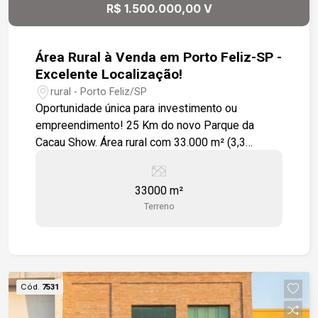
R$ 1.500.000,00 V
Área Rural à Venda em Porto Feliz-SP -
Excelente Localização!
rural - Porto Feliz/SP
Oportunidade única para investimento ou
empreendimento! 25 Km do novo Parque da
Cacau Show. Área rural com 33.000 m² (3,3
hectares), localizada em Porto Feliz/SP, a
poucos minutos do perímetro urbano e com fácil
33000 m²
acesso à Rodovia Castelo Branco. Destaques do
Terreno
imóvel: Localização estratégica, região de
chácaras e condomínios de alto padrão, próxima
ao perímetro urbano. Acesso rápido à Rodovia
Castelo Branco. Terreno plano e com excelente
aproveitamento. Região em constante
Cód.
7531
valorização. A combinação entre a tranquilidade
do campo e a proximidade da cidade faz desta