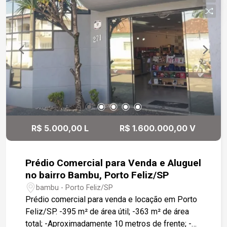
Nova Esplanada 1: Casa de 285m² em terreno de
460m² com fundo para mata preservada,
garantindo total privacidade. Possui 3 suítes,
área social mobiliada, cozinha planejada,
esquadrias automatizadas e aquecimento solar.
Lazer completo com piscina e deck de madeira,
além de garagem para 4 carros. Valor: R$
2.950.000,00.
R$ 5.000,00 L
R$ 1.600.000,00 V
Prédio Comercial para Venda e Aluguel
no bairro Bambu, Porto Feliz/SP
bambu - Porto Feliz/SP
Prédio comercial para venda e locação em Porto
Feliz/SP. -395 m² de área útil; -363 m² de área
total; -Aproximadamente 10 metros de frente; -