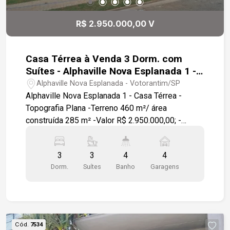
R$ 2.950.000,00 V
Casa Térrea à Venda 3 Dorm. com
Suítes - Alphaville Nova Esplanada 1 -
Votorantim :
Alphaville Nova Esplanada - Votorantim/SP
Alphaville Nova Esplanada 1 - Casa Térrea -
Topografia Plana -Terreno 460 m²/ área
construída 285 m² -Valor R$ 2.950.000,00; -
Fundo com vista eterna para mata garantindo total
privacidade ; - Deck de madeira na área da
3
3
4
4
piscina; - 03 Suítes , 01 lavabo; - Aquecimento
Dorm.
Suítes
Banho
Garagens
solar; - Garagem para 4 carros, sendo 2 cobertos;
- Armários planejamos na cozinha ; - Parte social
mobiliada; - Lavabo com bancada; - Banheiros
com box e espelhos; - Esquadrias
automatizadas; - Piscina. Resumo: Alphaville
Cód.
7534