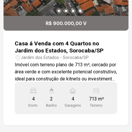
R$ 900.000,00 V
Casa á Venda com 4 Quartos no
Jardim dos Estados, Sorocaba/SP
Jardim dos Estados - Sorocaba/SP
Imóvel com terreno plano de 713 m², cercado por
área verde e com excelente potencial construtivo,
ideal para construção de kitnets ou investimento
-713 m² de terreno; -4 quartos; -Sala de estar; -
Sala de jantar; -Cozinha; -2 banheiros; -Espaço
4
2
4
713 m²
para até 4 veículos. Localização: -A 12 minutos
Dorm.
Banho
Garagens
Terreno
do Centro de Sorocaba; -Próximo à ETEC
Fernando Prestes.