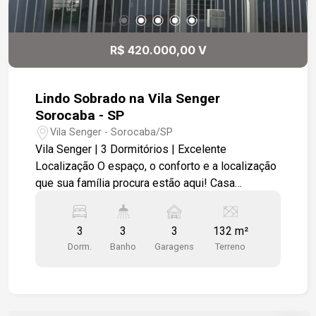
R$ 420.000,00 V
Lindo Sobrado na Vila Senger
Sorocaba - SP
Vila Senger - Sorocaba/SP
Vila Senger | 3 Dormitórios | Excelente
Localização O espaço, o conforto e a localização
que sua família procura estão aqui! Casa
assobrado na Vila Senger com ótima distribuição
dos espaços e uma localização privilegiada,
3
3
3
132 m²
próxima à serviços e facilidades. Destaques do
Dorm.
Banho
Garagens
Terreno
imóvel: 3 dormitórios espaçosos; 3 banheiros;
Sala de estar ampla e aconchegante; Sala de
jantar integrada; Cozinha funcional, prática para o
dia a dia; Quintal com excelente espaço para