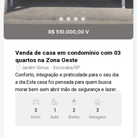
R$ 510.000,00 V
Venda de casa em condomínio com 03
quartos na Zona Oeste
Jardim Simus - Sorocaba/SP
Conforto, integração e praticidade para o seu dia
a dia.Esta casa foi pensada para quem busca
morar bem sem abrir mão de segurança e lazer.
Localizada em condomínio fechado na Zona
Oeste de Sorocaba, com portaria 24h e lazer
3
1
2
3
completo.Os ambientes 3 dormitórios, sendo 1
Dorm.
Suite
Banho
Garagens
suíte com closet. Os quartos recebem piso em
laminado de madeira e os banheiros têm box em
vidro temperado e revestimento nas paredes.