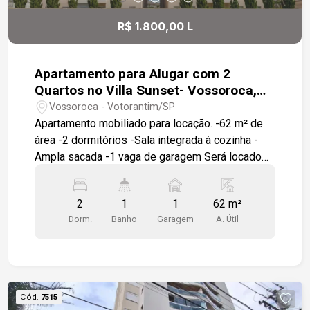
R$ 1.800,00 L
Apartamento para Alugar com 2
Quartos no Villa Sunset- Vossoroca,
Votorantim/SP
Vossoroca - Votorantim/SP
Apartamento mobiliado para locação. -62 m² de
área -2 dormitórios -Sala integrada à cozinha -
Ampla sacada -1 vaga de garagem Será locado
com: -TV 32` -Fogão -Micro-ondas -Geladeira -
Máquina de lavar roupas -Sofá -Cortinas -
2
1
1
62 m²
Armários planejados em 1 dormitório, cozinha e
Dorm.
Banho
Garagem
A. Útil
banheiro -Guarda-roupas -1 cama de casal e 1
cama de solteiro Condomínio com: -Piscina -
Salão de festas -Churrasqueira -Amplo jardim -
Portaria 24 horas -Circuito interno de TV -Cerca
elétrica Entre em contato para mais informações
Cód.
7515
ou agende uma visita. Nossa equipe está à