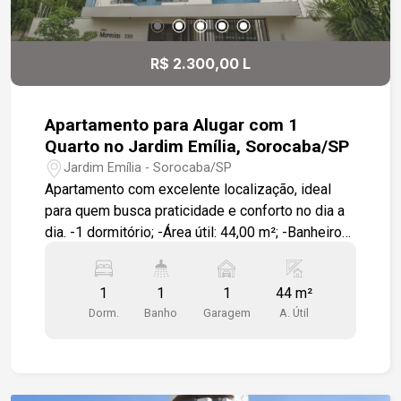
R$ 2.300,00 L
Apartamento para Alugar com 1
Quarto no Jardim Emília, Sorocaba/SP
Jardim Emília - Sorocaba/SP
Apartamento com excelente localização, ideal
para quem busca praticidade e conforto no dia a
dia. -1 dormitório; -Área útil: 44,00 m²; -Banheiro
com box; -Cozinha com móveis planejados; -
Banheiro com móveis planejados; -Geladeira na
1
1
1
44 m²
cozinha; -1 vaga de garagem. Localização: -
Dorm.
Banho
Garagem
A. Útil
Próximo ao BOS; -Próximo à Faculdade de
Medicina PUC; -Próximo ao Colégio Uirapuru; -
Próximo ao SESC. Uma excelente opção para
morar em uma das regiões mais valorizadas de