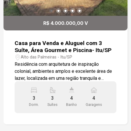
escolas, clínicas e serviços Entre em contato
para mais informações ou agende uma visita.
Nossa equipe está à disposição para apresentar
R$ 4.000.000,00 V
todos os detalhes do imóvel.
Casa para Venda e Aluguel com 3
Suíte, Área Gourmet e Piscina- Itu/SP
Alto das Palmeiras - Itu/SP
Residência com arquitetura de inspiração
colonial, ambientes amplos e excelente área de
lazer, localizada em uma região tranquila e
cercada por muito verde, ideal para quem busca
conforto, privacidade e qualidade de vida. -3
3
3
4
4
suítes, sendo 1 com closet -Sala de estar -Sala
Dorm.
Suítes
Banho
Garagens
de TV -Escritório -Lavabo -Cozinha com armários
planejados -Despensa -Área gourmet com
churrasqueira -Piscina -Jardim -Pátio interno com
fonte ornamental Diferenciais: -Armários