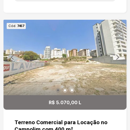
comércios, serviços, clínicas e empreendimentos
corporativos da cidade. O bairro é reconhecido
como um importante centro financeiro e
comercial de Sorocaba, com intenso fluxo de
Cód.
7457
pessoas e veículos diariamente. Com forte
vocação comercial, o imóvel é ideal para: Clínicas
e consultórios; Escritórios corporativos; Lojas e
showrooms; Franquias; Estacionamentos;
Centros de serviços e conveniência. Sua
localização privilegiada proporciona fácil acesso
às principais avenidas da região, além da
proximidade com centros empresariais,
condomínios de alto padrão e uma ampla rede de
comércio e serviços. Uma excelente
oportunidade para instalar ou expandir seu
R$ 5.070,00 L
negócio em um dos endereços mais desejados
de Sorocaba.
Terreno Comercial para Locação no
Campolim com 400 m²