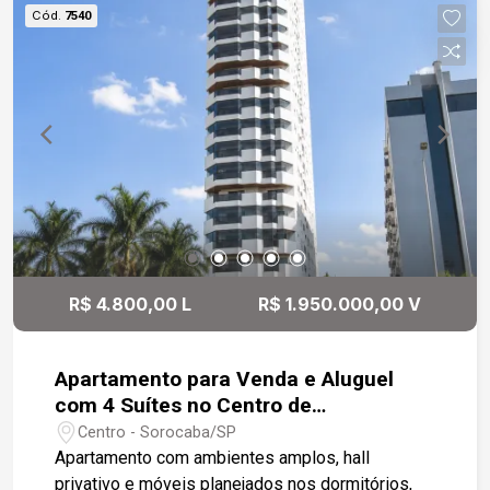
Sorocaba, com fácil acesso a serviços, educação
Cód.
7540
e lazer.
R$ 4.800,00 L
R$ 1.950.000,00 V
Apartamento para Venda e Aluguel
com 4 Suítes no Centro de
Sorocaba/SP
Centro - Sorocaba/SP
Apartamento com ambientes amplos, hall
privativo e móveis planejados nos dormitórios,