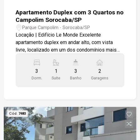
Apartamento Duplex com 3 Quartos no
Campolim Sorocaba/SP
Parque Campolim - Sorocaba/SP
Locação | Edifício Le Monde Excelente
apartamento duplex em andar alto, com vista
livre, localizado em um dos condomínios mais
desejados da região do Campolim.
Características do imóvel -3 quartos, sendo 1
3
1
3
2
suíte com closet e sacada. 3 banheiros (suíte,
Dorm.
Suite
Banho
Garagens
banheiro social e lavabo). 2 vagas de garagem
cobertas Sala ampla integrada à cozinha Espaço
gourmet com churrasqueira Lavanderia Corredor
com roupeiro Acabamento de qualidade Móveis
planejados na cozinha, quartos e banheiros
Cód.
7483
Pavimento Inferior Sala de estar e jantar
integradas Cozinha planejada Área gourmet com
churrasqueira Lavabo Lavanderia Pavimento
Superior Suíte com closet e sacada 2 dormitórios