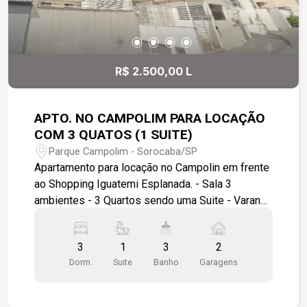
R$ 2.500,00 L
APTO. NO CAMPOLIM PARA LOCAÇÃO
COM 3 QUATOS (1 SUITE)
Parque Campolim - Sorocaba/SP
Apartamento para locação no Campolin em frente
ao Shopping Iguatemi Esplanada. - Sala 3
ambientes - 3 Quartos sendo uma Suite - Varanda
- Cozinha com armários - Banheiro de serviço - 2
Vagas de garagem cobertas - Salão de festas no
3
1
3
2
condomínio - Portaria 24 horas
Dorm.
Suite
Banho
Garagens