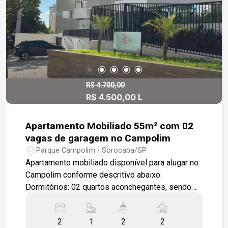
Banheiro social Roupeiro no corredor Lazer e
infraestrutura do condomínio Academia completa
Piscinas Quadra poliesportiva Espaço gourmet
com quiosque Playground Brinquedoteca Sala de
jogos Vagas para visitantes Portaria e segurança
Depósito
R$ 4.700,00
R$ 4.500,00 L
Apartamento Mobiliado 55m² com 02
vagas de garagem no Campolim
Parque Campolim - Sorocaba/SP
Apartamento mobiliado disponível para alugar no
Campolim conforme descritivo abaixo:
Dormitórios: 02 quartos aconchegantes, sendo
01 suíte equipada com armários planejados de
excelente qualidade. Living: Sala de estar
2
1
2
2
moderna e climatizada com aparelho de ar-