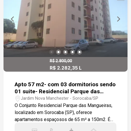
momentos especiais aos finais de semana. Com
acabamento de primeira qualidade, esta
residência oferece uma oportunidade ainda mais
rara dentro desse padrão por ser totalmente
térrea, trazendo praticidade, acessibilidade e
conforto em todos os ambientes. A casa dispõe
ainda de lavanderia com armários modulados,
corredor lateral com acesso independente à área
de serviço e quatro vagas de garagem, sendo
R$ 2.800,00
R$ 2.282,35 L
duas cobertas e fechadas.
Apto 57 m2- com 03 dormitorios sendo
01 suite- Residencial Parque das
Mangueiras
Jardim Nova Manchester - Sorocaba/SP
O Conjunto Residencial Parque das Mangueiras,
localizado em Sorocaba (SP), oferece
apartamentos espaçosos de 65 m² a 150m2. É
ideal para famílias, possuindo unidades com 2 a