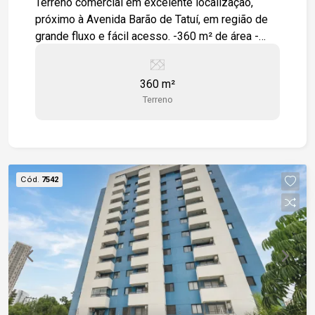
Terreno comercial em excelente localização,
próximo à Avenida Barão de Tatuí, em região de
grande fluxo e fácil acesso. -360 m² de área -
Terreno plano -Zoneamento ZR-2 -Fácil acesso à
Avenida Barão de Tatuí -A 9 minutos do Shopping
360 m²
Iguatemi Esplanada
Terreno
Cód.
7542