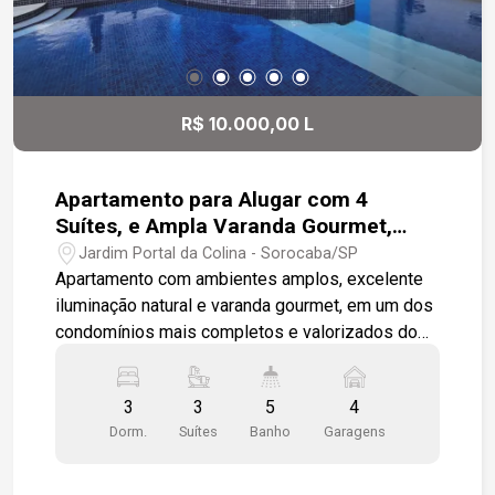
da região, além da proximidade com centros
empresariais, condomínios de alto padrão e uma
ampla rede de comércio e serviços. Uma
excelente oportunidade para instalar ou expandir
seu negócio em um dos endereços mais
R$ 10.000,00 L
desejados de Sorocaba.
Apartamento para Alugar com 4
Suítes, e Ampla Varanda Gourmet,
Portal da Colina- Sorocaba/SP
Jardim Portal da Colina - Sorocaba/SP
Apartamento com ambientes amplos, excelente
iluminação natural e varanda gourmet, em um dos
condomínios mais completos e valorizados do
Campolim. -3 suítes, sendo 1 master com
varanda privativa -Sala de estar -Sala de jantar -
3
3
5
4
Varanda gourmet -Cozinha planejada -Área de
Dorm.
Suítes
Banho
Garagens
serviço Diferenciais: -Armários planejados -
Cooktop, forno e coifa -Projeto de iluminação em
LED -Suíte master com duas cubas -Ambientes