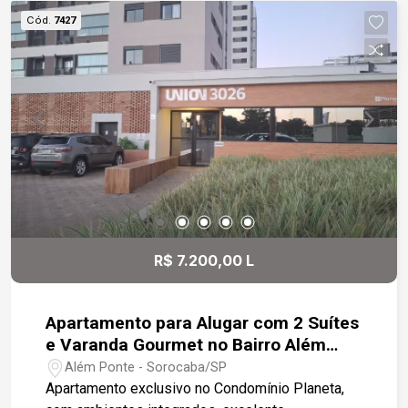
planejados -Escritório com marcenaria sob
Cód.
7427
medida -Cozinha equipada com cooktop, forno e
coifa em inox -Área gourmet integrada à piscina e
ao jardim -Região tranquila, cercada por chácaras
R$ 7.200,00 L
Apartamento para Alugar com 2 Suítes
e Varanda Gourmet no Bairro Além
Ponte - Sorocaba/SP
Além Ponte - Sorocaba/SP
Apartamento exclusivo no Condomínio Planeta,