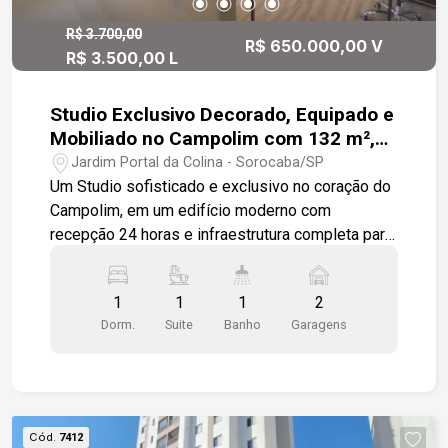
R$ 3.700,00
R$ 650.000,00 V
R$ 3.500,00 L
Studio Exclusivo Decorado, Equipado e
Mobiliado no Campolim com 132 m²,
Varanda Privativa, Deck e Ofurô
Jardim Portal da Colina - Sorocaba/SP
Um Studio sofisticado e exclusivo no coração do
Campolim, em um edifício moderno com
recepção 24 horas e infraestrutura completa para
quem valoriza praticidade, conforto e estilo de
vida. Com 65 m² de área privativa, o apartamento
1
1
1
2
surpreende pela amplitude e pela integração
Dorm.
Suite
Banho
Garagens
inteligente dos ambientes. A cozinha em estilo
americano compartilha espaço com a sala de
estar, criando um ambiente contemporâneo e
acolhedor, enquanto o dormitório é
elegantemente delimitado por uma estrutura de
Cód.
7412