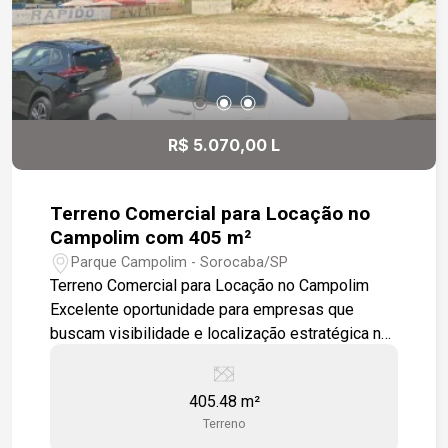
R$ 5.070,00 L
Terreno Comercial para Locação no
Campolim com 405 m²
Parque Campolim - Sorocaba/SP
Terreno Comercial para Locação no Campolim
Excelente oportunidade para empresas que
buscam visibilidade e localização estratégica na
zona sul de Sorocaba. Terreno com 405 m²,
localizado na Rua Raphael Dias da Silva, no
405.48 m²
coração do Campolim, uma das regiões mais
Terreno
valorizadas e com maior concentração de