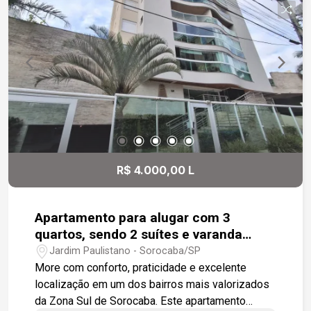
disposição para apresentar todos os detalhes do
imóvel.
R$ 4.000,00 L
Apartamento para alugar com 3
quartos, sendo 2 suítes e varanda
gourmet no Jardim Paulistano - Zona
Jardim Paulistano - Sorocaba/SP
Sul de Sorocaba/SP
More com conforto, praticidade e excelente
localização em um dos bairros mais valorizados
da Zona Sul de Sorocaba. Este apartamento