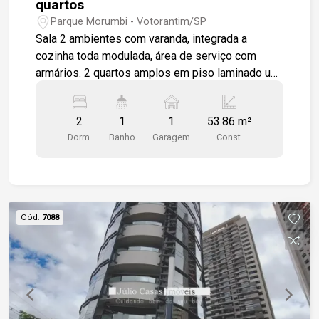
quartos
Parque Morumbi - Votorantim/SP
Sala 2 ambientes com varanda, integrada a
cozinha toda modulada, área de serviço com
armários. 2 quartos amplos em piso laminado um
dos quartos com modulados. Sala e cozinha em
piso porcelanato. wc social com box em vidro e
2
1
1
53.86 m²
gabinete. 1 vaga de garagem Localizado próximo
Dorm.
Banho
Garagem
Const.
ao shopping e fácil acesso a Rodovia Raposo
Tavares.
Cód.
7088