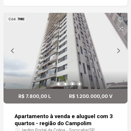
sala. Garagem coberta para 2 veículos.
Condomínio com Coworking, Espaço kids,
Fitness, espaço massagem , playground, espaço
Cód.
7082
gourmet, quadra poliesportiva, horta, Pet place,
salão de jogos, salão de festas, Piscina Adulto e
Infantil.
R$ 7.800,00 L
R$ 1.200.000,00 V
Apartamento à venda e aluguel com 3
quartos - região do Campolim
Jardim Portal da Colina - Sorocaba/SP