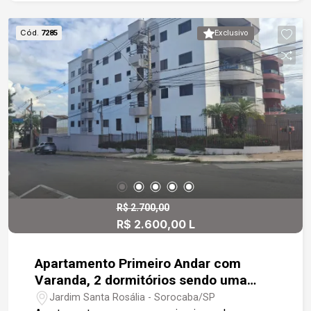
vidro. Possui acabamentos de alta qualidade e 1
vaga de garagem coberta. O condomínio oferece
Cód.
7285
Exclusivo
lazer completo no 3º pavimento, com piscina,
prainha, deck, hidromassagem, praça gourmet
com churrasqueira, forno de pizza e área de
convivência ao ar livre. Perfeito para quem
valoriza um estilo de vida moderno, com conforto
e praticidade.
R$ 2.700,00
R$ 2.600,00 L
Apartamento Primeiro Andar com
Varanda, 2 dormitórios sendo uma
suíte.
Jardim Santa Rosália - Sorocaba/SP