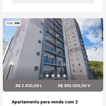
no teto. - Lavabo moderno e bem localizado. -
Cozinha planejada, repleta de modulados,
integrada à lavanderia e com acesso direto à área
gourmet. - Área gourmet completa, equipada com
Cód.
7096
churrasqueira, forno à lenha e fogão à lenha,
perfeita para momentos de confraternização. -
Piscina privativa, ideal para lazer e relaxamento. -
Três suítes com piso em laminado de madeira,
sendo: Suíte master com closet, banheira de
hidromassagem e acesso a uma charmosa área
de luz. - Mezanino versátil, que pode ser
utilizado como sala de TV ou escritório, além de
contar com um quarto adicional. - Duas sacadas
com vista panorâmica para a cidade. Diferenciais
- Ambientes integrados e bem iluminados. -
R$ 2.500,00 L
R$ 395.000,00 V
Acabamentos de alto padrão. - Condomínio
seguro, tranquilo e com infraestrutura completa.
Apartamento para venda com 2