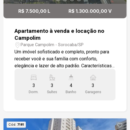
R$ 7.500,00 L
R$ 1.300.000,00 V
Apartamento à venda e locação no
Campolim
Parque Campolim - Sorocaba/SP
Um imóvel sofisticado e completo, pronto para
receber você e sua família com conforto,
elegância e lazer de alto padrão. Características
do apartamento - Ampla sala em dois ambientes
com piso em porcelanato esmaltado, forro em
3
3
4
3
gesso e luminárias em LED. - Painel de TV em
Dorm.
Suítes
Banho
Garagens
madeira ripada e acesso direto à varanda
gourmet com vista deslumbrante para toda a
cidade. - Lavabo moderno. - Cozinha integrada
estilo americana, com balcão em granito preto
Brasil escovado, pia com cuba dupla em inox,
Cód.
7181
torneira tipo bica e armários modulados. - 3