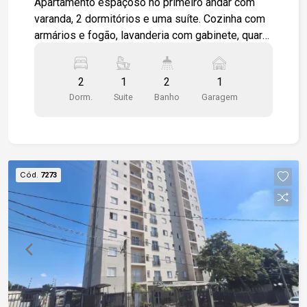
Apartamento espaçoso no primeiro andar com
varanda, 2 dormitórios e uma suíte. Cozinha com
armários e fogão, lavanderia com gabinete, quarto
com modulados. Sala já equipada com Tv e
preparada para instalação de ar condicionado.
2
1
2
1
Acabamento fino e elegante, proporcionam um
Dorm.
Suite
Banho
Garagem
bem estar único. Localizado em frente a um
Hipermercado com galeria comercial com lojas e
restaurantes e com acesso privilegiado as
principais avenidas da cidade.
Cód.
7273