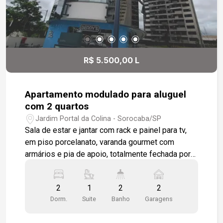
R$ 5.500,00 L
Apartamento modulado para aluguel
com 2 quartos
Jardim Portal da Colina - Sorocaba/SP
Sala de estar e jantar com rack e painel para tv,
em piso porcelanato, varanda gourmet com
armários e pia de apoio, totalmente fechada por
vidro temperado. Cozinha modulada e integrada a
sala, lavanderia com varanda técnica, 2 quartos 1
2
1
2
2
sendo suíte, todos com modulados e piso em
Dorm.
Suite
Banho
Garagens
laminado, wc social, banheiros com box em vidro,
gabinetes e espelhos. Ar condicionado na Suíte e