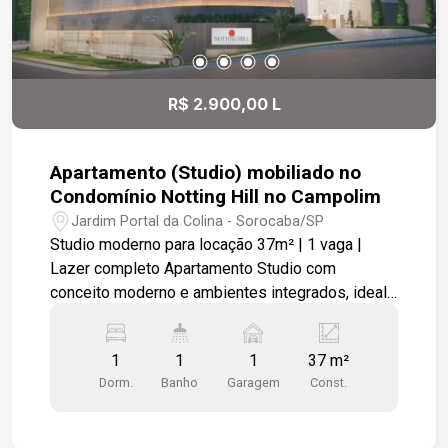
R$ 2.900,00 L
Apartamento (Studio) mobiliado no
Condomínio Notting Hill no Campolim
Jardim Portal da Colina - Sorocaba/SP
Studio moderno para locação 37m² | 1 vaga |
Lazer completo Apartamento Studio com
conceito moderno e ambientes integrados, ideal
para quem busca praticidade, conforto e
excelente aproveitamento de espaço. O imóvel
1
1
1
37 m²
conta com 37m² bem distribuídos, pisos em
Dorm.
Banho
Garagem
Const.
porcelanato e laminado, cozinha com bancada
americana, medição individual de água e energia,
além de sala com varanda e guarda-corpo em