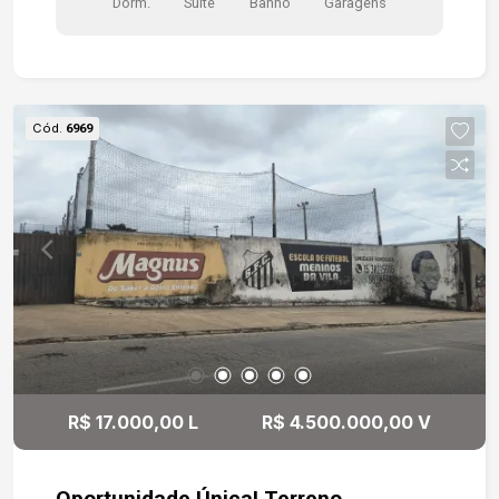
de casa. Entre em contato e agende uma visita!
Dorm.
Suite
Banho
Garagens
Cód.
6969
R$ 17.000,00 L
R$ 4.500.000,00 V
Oportunidade Única! Terreno