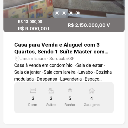
Brinquedoteca Espaço mulher Espaço pet
Portaria e segurança para toda a família Ideal
para quem deseja morar bem ou investir em uma
excelente oportunidade. Disponível para venda
R$ 13.000,00
R$ 2.150.000,00 V
R$ 9.000,00 L
ou locação. Entre em contato para agendar uma
visita e conhecer seu novo lar!
Casa para Venda e Aluguel com 3
Quartos, Sendo 1 Suíte Master com
Hidromassagem- Residencial Isaura,
Jardim Isaura - Sorocaba/SP
Campolin, Sorocaba/SP
Casa à venda em condomínio. -Sala de estar -
Sala de jantar -Sala com lareira -Lavabo -Cozinha
modulada -Despensa -Lavanderia -Espaço
gourmet -Quintal -Sala íntima no piso superior -3
suítes, sendo 1 máster com closet e
3
3
5
4
hidromassagem -4 vagas de garagem, sendo 2
Dorm.
Suítes
Banho
Garagens
cobertas Diferenciais: Ambientes amplos e
excelente padrão de acabamento. Cozinha
totalmente equipada, com ampla bancada em
granito, despensa com prateleiras em mármore e