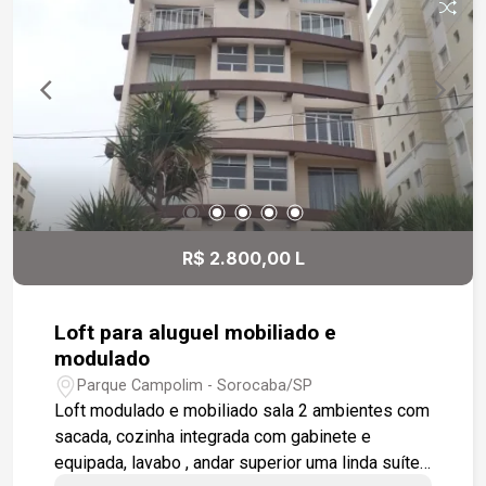
Ótima localização: -A 2 min da Rodovia Raposo
Tavares -A 2 min do Shopping Iguatemi
Esplanada -A 4 min do Supermercado Tauste
Campolim -A 6 min do Mercadão Campolim -
Bairro com ampla infraestrutura de comércios e
serviços
R$ 2.800,00 L
Loft para aluguel mobiliado e
modulado
Parque Campolim - Sorocaba/SP
Loft modulado e mobiliado sala 2 ambientes com
sacada, cozinha integrada com gabinete e
equipada, lavabo , andar superior uma linda suíte