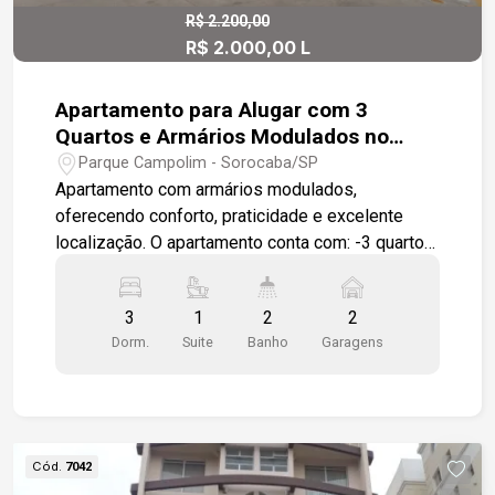
R$ 2.200,00
R$ 2.000,00 L
Apartamento para Alugar com 3
Quartos e Armários Modulados no
Condomínio Barão de Iguatemi,
Parque Campolim - Sorocaba/SP
Sorocaba/SP
Apartamento com armários modulados,
oferecendo conforto, praticidade e excelente
localização. O apartamento conta com: -3 quartos,
sendo 1 suíte -Sala para 2 ambientes com painel
e rack para TV -Varanda gourmet -Cozinha
3
1
2
2
modulada -Área de serviço -Banheiro social com
Dorm.
Suite
Banho
Garagens
box em vidro e gabinete -Armários modulados
em 2 quartos -2 vagas de garagem cobertas
(gaveta) Diferenciais: Todos os ambientes em
piso porcelanato O condomínio oferece estrutura
completa: -Piscina -Salão de festas -Academia -
Cód.
7042
Quadra poliesportiva -2 churrasqueiras coletivas