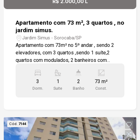
R$ 2.000,00 L
Apartamento com 73 m², 3 quartos , no
jardim simus.
Jardim Simus - Sorocaba/SP
Apartamento com 73m² no 5º andar , sendo 2
elevadores, com 3 quartos ,sendo 1 suíte,2
quartos com modulados, 2 banheiros com
gabinetes ,sala, sacada , cozinha que já está
equipada ,com armários ,área de serviço , 1 vaga
3
1
2
73 m²
de garagem coberta ,área de lazer ,portaria 24 h,
Dorm.
Suite
Banho
Const.
próximos a escola e mercados.
Cód.
7144