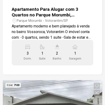
Apartamento Para Alugar com 3
Quartos no Parque Morumbi,
Votorantim/SP
Parque Morumbi - Votorantim/SP
Apartamento moderno e bem planejado à venda
no bairro Vossoroca, Votorantim O imóvel conta
com: -3 quartos, sendo 1 suíte -Sala de estar e
jantar integradas -Cozinha americana com
armários modulados -Varanda -Área de serviço -
3
1
2
1
Banheiro social -1 vaga de garagem rotativa Além
Dorm.
Suite
Banho
Garagem
de armários modulados, piso em porcelanato,
box em vidro e gabinetes nos banheiros, porta de
correr separando ambientes. O condomínio
oferece: -Portaria e segurança 24 horas -Piscina
-Academia -Salão de festas -Playground -Áreas
Cód.
7103
de convivência Entre em contato para mais
informações ou agende uma visita. Nossa equipe
está à disposição para apresentar todos os
detalhes do imóvel.