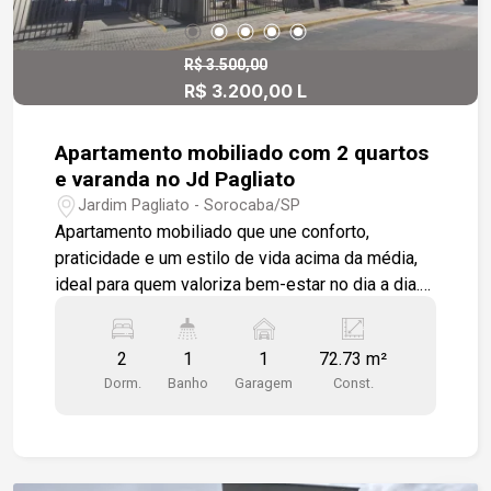
R$ 3.500,00
R$ 3.200,00 L
Apartamento mobiliado com 2 quartos
e varanda no Jd Pagliato
Jardim Pagliato - Sorocaba/SP
Apartamento mobiliado que une conforto,
praticidade e um estilo de vida acima da média,
ideal para quem valoriza bem-estar no dia a dia.
São dois dormitórios bem distribuídos,
ambientes planejados e uma varanda que convida
2
1
1
72.73 m²
a desacelerar, perfeita para apreciar uma vista
Dorm.
Banho
Garagem
Const.
aberta e privilegiada da Zona Sul da cidade.
Localizado em uma região estratégica, a poucos
minutos do Shopping Iguatemi e com acesso
rápido à Rodovia Raposo Tavares, o imóvel