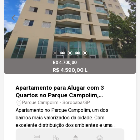
R$ 4.700,00
R$ 4.590,00 L
Apartamento para Alugar com 3
Quartos no Parque Campolim,
Sorocaba/SP
Parque Campolim - Sorocaba/SP
Apartamento no Parque Campolim, um dos
bairros mais valorizados da cidade. Com
excelente distribuição dos ambientes e uma
ampla varanda gourmet, o imóvel é ideal para