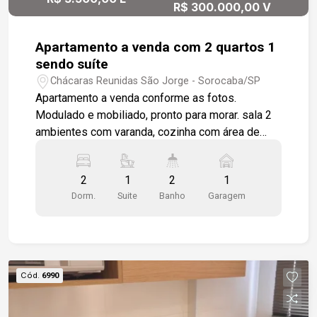
R$ 300.000,00 V
Apartamento a venda com 2 quartos 1
sendo suíte
Chácaras Reunidas São Jorge - Sorocaba/SP
Apartamento a venda conforme as fotos.
Modulado e mobiliado, pronto para morar. sala 2
ambientes com varanda, cozinha com área de
serviço. 2 quartos 1 sendo suíte. 1 vaga de
garagem coberta No valor da locação está
2
1
2
1
incluso: Aluguel, condomínio, água e IPTU.
Dorm.
Suite
Banho
Garagem
Cód.
6990