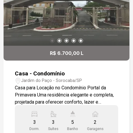
R$ 6.700,00 L
Casa - Condomínio
Jardim do Paço - Sorocaba/SP
Casa para Locação no Condomínio Portal da
Primavera Uma residência elegante e completa,
projetada para oferecer conforto, lazer e
sofisticação em um dos condomínios mais
desejados da cidade. Características do Imóvel -
3
3
5
2
Sala ampla em dois ambientes, com piso em
Dorm.
Suítes
Banho
Garagens
porcelanato e acabamento em moldura de gesso