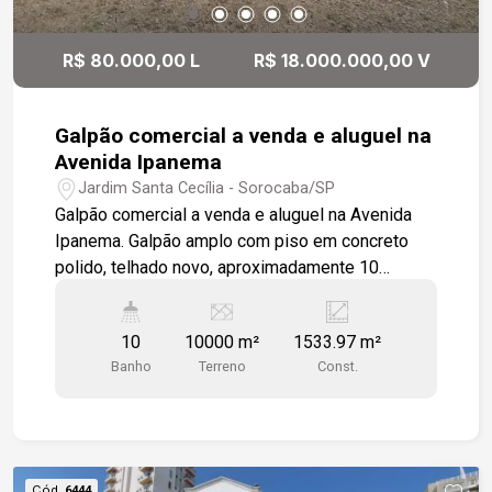
R$ 80.000,00 L
R$ 18.000.000,00 V
Galpão comercial a venda e aluguel na
Avenida Ipanema
Jardim Santa Cecília - Sorocaba/SP
Galpão comercial a venda e aluguel na Avenida
Ipanema. Galpão amplo com piso em concreto
polido, telhado novo, aproximadamente 10
banheiros, cozinha, recepção, sala de espera,
depósito, Galpão secundário, mezanino com sala
10
10000 m²
1533.97 m²
grande , 2 menores e 2 wc. espaço para adm com
Banho
Terreno
Const.
3 salas, cozinha e wc. Amplo pátio para manobra
e frente com testada de de 37,80 metros.
Avenida com grande fluxo de veículos, e grande
variedade de comércios.
Cód.
6444