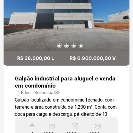
bairros como Campolim e Centro. O projeto
arquitetônico para reforma do imóvel será
contribuição do proprietário que está aberto á
negociação para reforma Se você procura um
imóvel amplo, térreo e com múltiplas
possibilidades de uso, acabou de encontrar!
R$ 38.000,00 L
R$ 6.900.000,00 V
Galpão industrial para aluguel e venda
em condomínio
Éden - Sorocaba/SP
Galpão localizado em condomínio fechado, com
terreno e área construída de 1.200 m². Conta com
doca para carga e descarga, pé-direito de 13
metros, porta de acesso com 6 metros de altura
e estrutura preparada para instalação de ponte