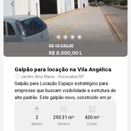
principais avenidas e serviços. Uma excelente
oportunidade para empresas que buscam
estrutura, visibilidade e conforto em um só
endereço.
R$ 10.320,00
R$ 8.000,00 L
Galpão para locação na Vila Angélica
Jardim Ana Maria - Sorocaba/SP
Galpão para Locação Espaço estratégico para
empresas que buscam visibilidade e estrutura de
alto padrão. Este galpão novo, construído em pré-
fabricado de concreto, está situado em uma das
avenidas mais movimentadas de Sorocaba, a
2
293.31 m²
430 m²
poucos minutos do aeroporto e com acesso
Banho
Terreno
Const.
rápido à Rodovia Castelo Branco. Uma