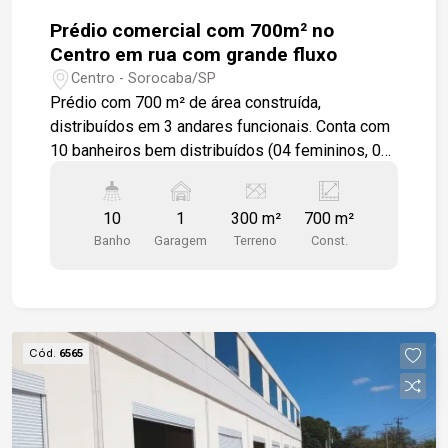
Prédio comercial com 700m² no
Centro em rua com grande fluxo
Centro - Sorocaba/SP
Prédio com 700 m² de área construída,
distribuídos em 3 andares funcionais. Conta com
10 banheiros bem distribuídos (04 femininos, 04
masculinos e 02 lavabos), garantindo
comodidade para colaboradores e clientes. No
10
1
300 m²
700 m²
térreo, um salão comercial climatizado de 180
Banho
Garagem
Terreno
Const.
m², ideal para recepção de clientes, showroom ou
espaço de atendimento. Nos demais andares,
dois pavimentos de 200 m² cada, proporcionando
versatilidade para escritórios, salas de reunião
ou coworking. Além disso, o prédio dispõe de
Cód.
6565
cozinha e um terraço com churrasqueira, perfeito
para momentos de integração e confraternização
da equipe. Localização estratégica no centro
expandido da cidade, com fácil acesso a