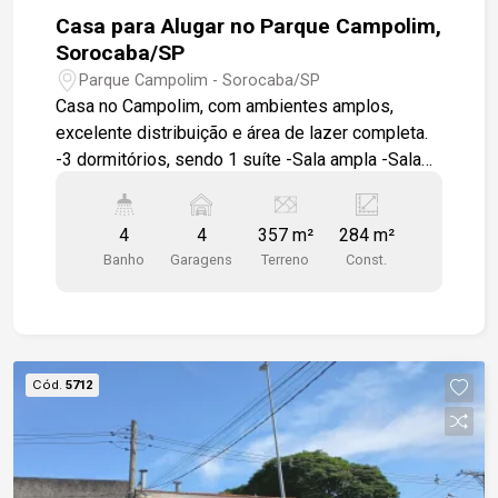
Casa para Alugar no Parque Campolim,
Sorocaba/SP
Parque Campolim - Sorocaba/SP
Casa no Campolim, com ambientes amplos,
excelente distribuição e área de lazer completa.
-3 dormitórios, sendo 1 suíte -Sala ampla -Sala
de jantar -Cozinha ampla -Banheiro social -
Lavanderia -Cozinha de apoio com banheiro -
4
4
357 m²
284 m²
Espaço gourmet com churrasqueira, pia e piscina
Banho
Garagens
Terreno
Const.
-6 vagas de garagem Ideal para quem busca
conforto, espaço e uma localização privilegiada
no Campolim.
Cód.
5712