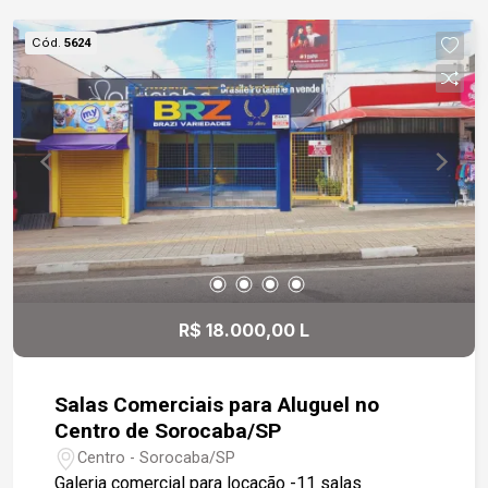
de um pé-direito diferenciado que confere
amplitude e sofisticação. Dispõe de dois
Cód.
5624
banheiros e acesso facilitado por elevador, além
de escadas largas para maior comodidade. O
prédio é novo e foi totalmente construído em
pré-fabricado de concreto, garantindo
durabilidade, segurança e um design moderno.
Ideal para empresas que buscam um espaço
amplo e bem localizado para suas operações.
Aproveite essa excelente oportunidade! Entre em
contato para mais informações e agende uma
visita.
R$ 18.000,00 L
Salas Comerciais para Aluguel no
Centro de Sorocaba/SP
Centro - Sorocaba/SP
Galeria comercial para locação -11 salas