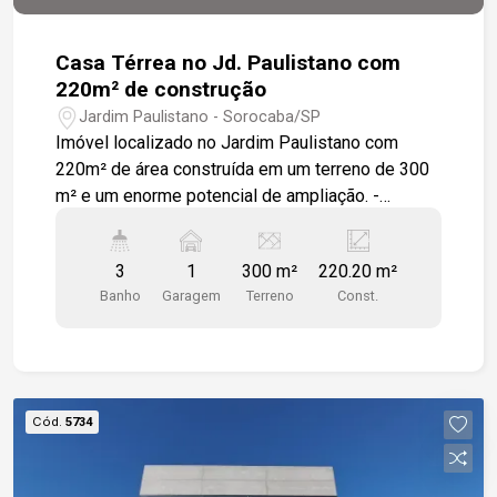
Casa Térrea no Jd. Paulistano com
220m² de construção
Jardim Paulistano - Sorocaba/SP
Imóvel localizado no Jardim Paulistano com
220m² de área construída em um terreno de 300
m² e um enorme potencial de ampliação. -
Destaques do imóvel: 3 quartos internos bem
iluminados Sala espaçosa para dois ambientes
3
1
300 m²
220.20 m²
Copa / Cozinha com tamanho diferenciado e bem
Banho
Garagem
Terreno
Const.
arejada Corredor lateral interno com área de luz
que garante ventilação e luz natural Garagem
coberta para 1 carro - Área externa diferenciada:
3 salas grandes, ideais para escritórios, ateliês,
consultórios ou estúdios Banheiro adicional para
Cód.
5734
atender à parte externa Lavanderia coberta -
Localização estratégica: bairro tranquilo, próximo
a comércios, escolas e vias de fácil acesso ao