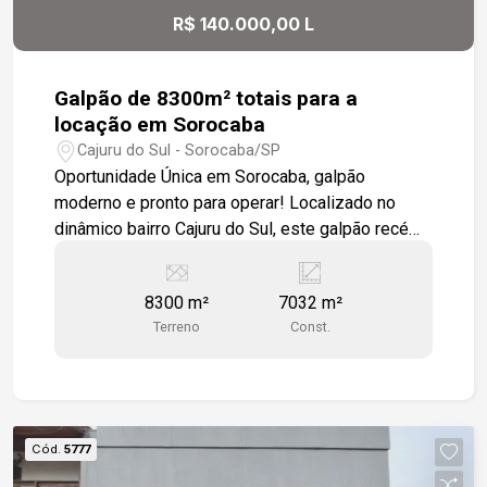
R$ 140.000,00 L
Galpão de 8300m² totais para a
locação em Sorocaba
Cajuru do Sul - Sorocaba/SP
Oportunidade Única em Sorocaba, galpão
moderno e pronto para operar! Localizado no
dinâmico bairro Cajuru do Sul, este galpão recém-
reformado é a solução ideal para empresas que
buscam estrutura, eficiência e localização
8300 m²
7032 m²
estratégica. Com 7.032m² de área construída, o
Terreno
Const.
imóvel oferece alto padrão técnico e
versatilidade para operações industriais,
logísticas e comerciais. Especificações Técnicas
- Área Fabril: 4.593,02m²: amplo espaço para
produção, armazenagem e manobras internas; -
Cód.
5777
Preparação para instalação de ponte rolante; -