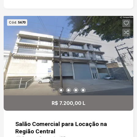
personalização do espaço, e um pé direito
diferenciado, que contribui para uma atmosfera
ampla e agradável. Dispõe de três banheiros,
Cód.
5670
sendo um deles adaptado para pessoas com
deficiência, demonstrando atenção à
acessibilidade. O acesso é facilitado por
elevador e escadas largas, garantindo conforto e
segurança. O prédio é novo, construído em pré-
fabricado de concreto, o que assegura
durabilidade e um visual moderno. Não deixe
passar essa chance de instalar seu negócio em
um ponto comercial privilegiado com
infraestrutura completa. Agende já sua visita e
descubra o potencial deste espaço!
R$ 7.200,00 L
Salão Comercial para Locação na
Região Central