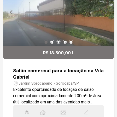
dois elevadores com ótima acessibilidade;
Ambiente amplo e bem iluminado; Ótima
ventilação; Fácil acesso para clientes e
funcionários; Forte fluxo de pedestres e
visibilidade comercial. Ideal para: Escritórios de
advocacia, contabilidade, consultórios, agências,
entre outros. Endereço estratégico, com fácil
acesso a transporte público e estacionamento
R$ 18.500,00 L
próximo. Entre em contato e agende sua visita.
Salão comercial para a locação na Vila
Gabriel
Jardim Sorocabano - Sorocaba/SP
Excelente oportunidade de locação de salão
comercial com aproximadamente 200m² de área
útil, localizado em uma das avenidas mais
movimentadas da zona norte de Sorocaba.
Situado em um complexo comercial consolidado,