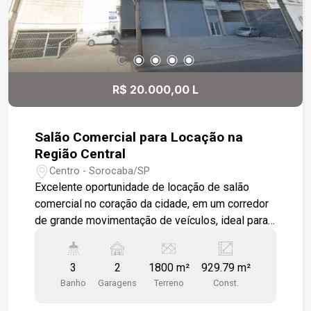
durabilidade e um visual moderno. Não deixe
passar essa chance de instalar seu negócio em
um ponto comercial privilegiado com
infraestrutura completa. Agende já sua visita e
descubra o potencial deste espaço!
R$ 20.000,00 L
Salão Comercial para Locação na
Região Central
Centro - Sorocaba/SP
Excelente oportunidade de locação de salão
comercial no coração da cidade, em um corredor
de grande movimentação de veículos, ideal para
quem busca visibilidade e fácil acesso. A
localização estratégica oferece proximidade a
3
2
1800 m²
929.79 m²
diversos comércios, facilitando o dia a dia de
Banho
Garagens
Terreno
Const.
clientes e funcionários. O imóvel possui vão livre,
proporcionando flexibilidade para a