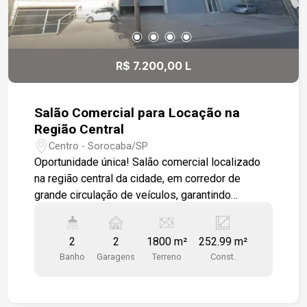
Aproveite essa excelente oportunidade! Entre em
contato para mais informações e agende uma
visita.
R$ 7.200,00 L
Salão Comercial para Locação na
Região Central
Centro - Sorocaba/SP
Oportunidade única! Salão comercial localizado
na região central da cidade, em corredor de
grande circulação de veículos, garantindo
excelente visibilidade e fluxo contínuo de
clientes. Próximo a diversos comércios e com
2
2
1800 m²
252.99 m²
fácil acesso pelas principais avenidas,
Banho
Garagens
Terreno
Const.
conectando todas as regiões da cidade. O
espaço conta com vão livre, proporcionando
versatilidade na disposição de ambientes, além