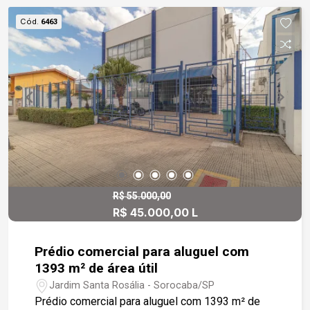
superior - Recuo frontal com capacidade para 4
Cód.
6463
vagas de estacionamento - Fachada moderna e
excelente visibilidade comercial Imóvel ideal
para lojas, escritórios, distribuidoras ou
empresas de prestação de serviços que
valorizam um espaço novo, bem localizado e
pronto para uso.
R$ 55.000,00
R$ 45.000,00 L
Prédio comercial para aluguel com
1393 m² de área útil
Jardim Santa Rosália - Sorocaba/SP
Prédio comercial para aluguel com 1393 m² de