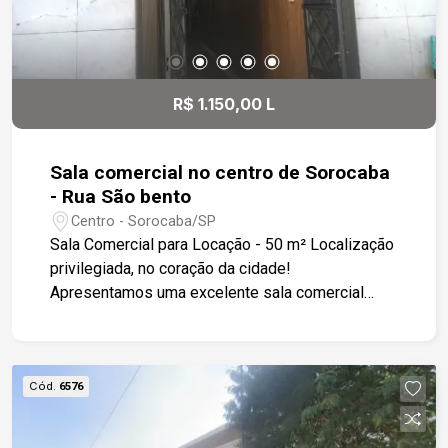
R$ 1.150,00 L
Sala comercial no centro de Sorocaba
- Rua São bento
Centro - Sorocaba/SP
Sala Comercial para Locação - 50 m² Localização
privilegiada, no coração da cidade!
Apresentamos uma excelente sala comercial
com 50 m², ideal para escritórios, consultórios ou
pequenos comércios. Situada próxima à Praça
Central de Sorocaba, a sala está rodeada pelas
principais agências bancárias, comércios
Cód.
6576
variados, restaurantes e serviços essenciais.
Características: 50 m² de área útil; Edifício com