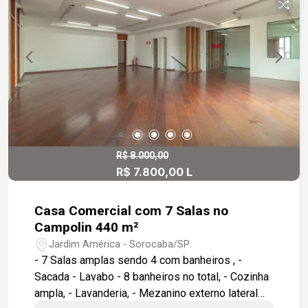
para 5 carros; No piso superior: um depósito
menor, área de serviço, sala de descanso, 1
banheiro e 1 quarto de despejo. Em ótima
localização, situado na zona Sul, com fácil
acesso a Rodovia Raposo Tavares e às
principais avenidas da região.
R$ 8.000,00
R$ 7.800,00 L
Casa Comercial com 7 Salas no
Campolin 440 m²
Jardim América - Sorocaba/SP
- 7 Salas amplas sendo 4 com banheiros , -
Sacada - Lavabo - 8 banheiros no total, - Cozinha
ampla, - Lavanderia, - Mezanino externo lateral