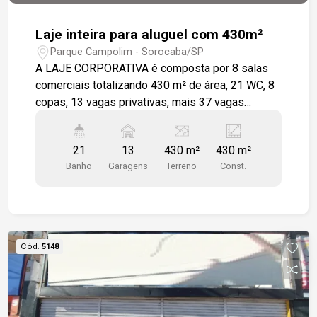
Laje inteira para aluguel com 430m²
Parque Campolim - Sorocaba/SP
A LAJE CORPORATIVA é composta por 8 salas
comerciais totalizando 430 m² de área, 21 WC, 8
copas, 13 vagas privativas, mais 37 vagas
rotativas no subsolo, mais vagas extras que o
condomínio tem para locação. O PAVIMENTO
21
13
430 m²
430 m²
CORPORATIVO possui piso de porcelanato, ar-
Banho
Garagens
Terreno
Const.
condicionado split instalado em todas as salas,
escrivaninhas, mesas, cadeiras, armários, pintura
nova, e com vista linda para a Av. Antônio Carlos
Comitre e Shopping Iguatemi.
Cód.
5148