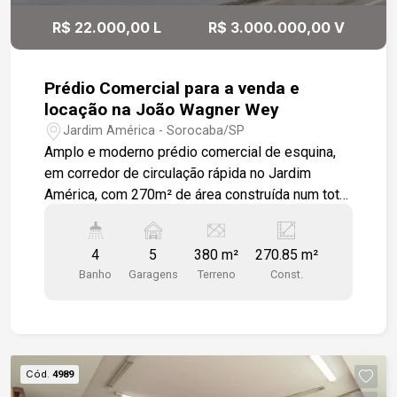
R$ 22.000,00 L
R$ 3.000.000,00 V
Prédio Comercial para a venda e
locação na João Wagner Wey
Jardim América - Sorocaba/SP
Amplo e moderno prédio comercial de esquina,
em corredor de circulação rápida no Jardim
América, com 270m² de área construída num total
380m². O imóvel possuí: No piso inferior: uma
bela recepção, salão em L, com dois ambientes,
4
5
380 m²
270.85 m²
02 Salas abertas e contíguas, um escritório em
Banho
Garagens
Terreno
Const.
piso de madeira. 03 banheiros, uma ampla
cozinha, área de serviço e depósito com entrada
para veículos de pequeno e médio porte, com 5m
de largura por 2,20m de altura, protegida com
portão eletrônico e portas de aço; Na área
Cód.
4989
externa estacionamento descoberto, com vaga