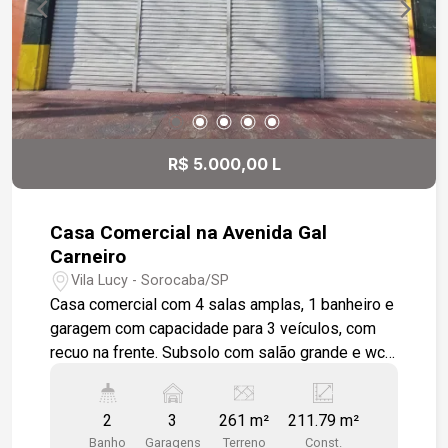
R$ 5.000,00 L
Casa Comercial na Avenida Gal
Carneiro
Vila Lucy - Sorocaba/SP
Casa comercial com 4 salas amplas, 1 banheiro e
garagem com capacidade para 3 veículos, com
recuo na frente. Subsolo com salão grande e wc.
Excelente localização, próximo à rodovia Raposo
Tavares, rodeada por uma grande variedade de
2
3
261 m²
211.79 m²
comércios e a poucos minutos do centro.
Banho
Garagens
Terreno
Const.