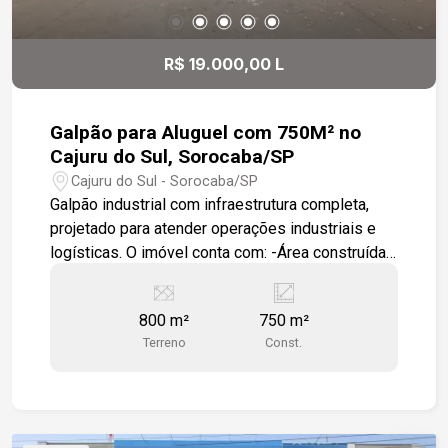
R$ 19.000,00 L
Galpão para Aluguel com 750M² no
Cajuru do Sul, Sorocaba/SP
Cajuru do Sul - Sorocaba/SP
Galpão industrial com infraestrutura completa,
projetado para atender operações industriais e
logísticas. O imóvel conta com: -Área construída
de 750 m² -Área fabril útil de 675 m² -Terreno
com 800 m² -Área de apoio e escritórios com 75
800 m²
750 m²
m² -Pé-direito de 7 metros -Piso industrial com
Terreno
Const.
capacidade para até 4 ton/m² -Sistema
construtivo em pré-moldado -Escritórios -Salas
de apoio -Copa -Cozinha -Banheiros masculino e
feminino