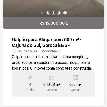
R$ 15.000,00 L
Galpão para Alugar com 600 m² -
Cajuru do Sul, Sorocaba/SP
Cajuru do Sul - Sorocaba/SP
Galpão industrial com infraestrutura completa,
projetado para atender operações industriais e
logísticas. O imóvel conta com: Área construída
de 600 m² Área fabril útil de 530 m² Terreno com
840,28 m² Área de apoio e escritórios com 70 m²
4
840.28 m²
600 m²
Pé-direito de 7 metros Piso industrial com
Banho
Terreno
Const.
capacidade para até 4 ton/m² Sistema
construtivo em pré-moldado Escritórios Salas de
apoio Copa Cozinha Banheiros masculino e