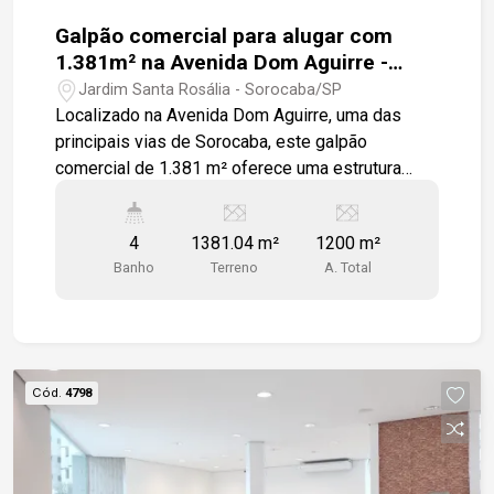
Galpão comercial para alugar com
1.381m² na Avenida Dom Aguirre -
Sorocaba
Jardim Santa Rosália - Sorocaba/SP
Localizado na Avenida Dom Aguirre, uma das
principais vias de Sorocaba, este galpão
comercial de 1.381 m² oferece uma estrutura
completa para atender diversas necessidades
empresariais. Com 186 vagas de
4
1381.04 m²
1200 m²
estacionamento, o espaço é ideal para grandes
Banho
Terreno
A. Total
operações. No andar inferior, a área interna é
climatizada por 16 unidades de ar-condicionado,
garantindo conforto em qualquer época do ano. O
galpão também possui três hidrantes
distribuídos estrategicamente, além de uma
Cód.
4798
iluminação moderna que proporciona um
ambiente seguro e agradável. São
disponibilizados dois banheiros, um masculino e
um feminino, ambos adaptados para pessoas