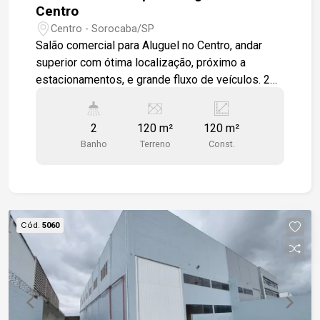
Centro
Centro - Sorocaba/SP
Salão comercial para Aluguel no Centro, andar
superior com ótima localização, próximo a
estacionamentos, e grande fluxo de veículos. 2
salas grandes, cozinha e área de serviço
integrada, 2 wc e varanda, sendo um lance de
2
120 m²
120 m²
escada. Todo em piso cerâmico
Banho
Terreno
Const.
Cód.
5060