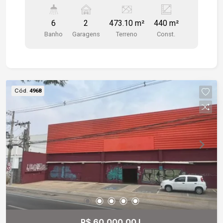
com acesso a escada para a rua, - Corredores e
Salas em madeira com sinteco novo. - 2 Vagas
6
2
473.10 m²
440 m²
de estacionamento
Banho
Garagens
Terreno
Const.
Cód.
4968
R$ 60.000,00 L