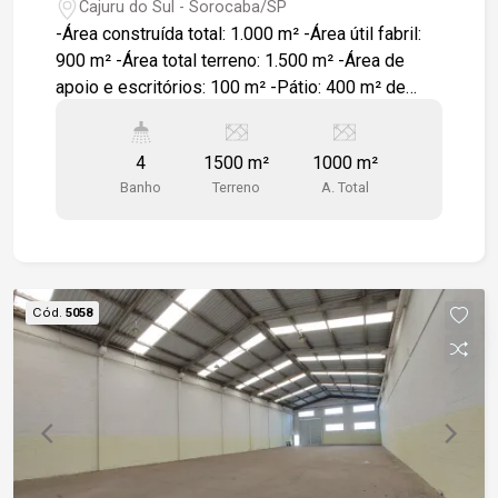
Cajuru do Sul - Sorocaba/SP
-Área construída total: 1.000 m² -Área útil fabril:
900 m² -Área total terreno: 1.500 m² -Área de
apoio e escritórios: 100 m² -Pátio: 400 m² de
área de estacionamento frente e lateral. -Pé
direito: 10 metros. - Sistema construtivo em pré-
4
1500 m²
1000 m²
moldado - Acabamento em piso industrial com
Banho
Terreno
A. Total
capacidade de 5 ton/m². - Amplo escritório com
piso em porcelanato e estrutura de apoio:
vestiários masculino e feminino, escritórios e
salas de apoio.
Cód.
5058