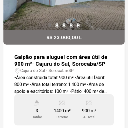
R$ 23.000,00 L
Galpão para aluguel com área útil de
900 m²- Cajuru do Sul, Sorocaba/SP
Cajuru do Sul - Sorocaba/SP
-Área construída total: 900 m² -Área útil fabril:
800 m² -Área total terreno: 1.400 m² -Área de
apoio e escritórios: 100 m² -Pátio: 400 m² de
área de estacionamento e lateral. - Pé direito: 10
metros. -Sistema construtivo em pré-moldado -
3
1400 m²
900 m²
Acabamento em piso industrial com capacidade
Banho
Terreno
A. Total
de 5 ton/m². -Amplo escritório com piso em
porcelanato e estrutura de apoio: vestiários