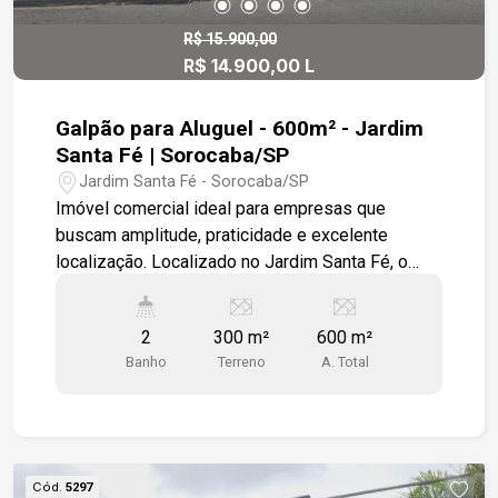
R$ 15.900,00
R$ 14.900,00 L
Galpão para Aluguel - 600m² - Jardim
Santa Fé | Sorocaba/SP
Jardim Santa Fé - Sorocaba/SP
Imóvel comercial ideal para empresas que
buscam amplitude, praticidade e excelente
localização. Localizado no Jardim Santa Fé, o
galpão oferece fácil acesso às principais
avenidas da cidade e conta com amplo espaço
2
300 m²
600 m²
para estacionamento e operações comerciais de
Banho
Terreno
A. Total
diversos segmentos. Destaques do imóvel: - 600
m² de área construída - 300 m² de terreno - Salão
amplo e bem iluminado - Estacionamento frontal
para aproximadamente 15 veículos - Escritório -
Cozinha - Banheiros masculino e feminino Imóvel
Cód.
5297