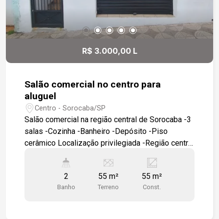
R$ 3.000,00 L
Salão comercial no centro para
aluguel
Centro - Sorocaba/SP
Salão comercial na região central de Sorocaba -3
salas -Cozinha -Banheiro -Depósito -Piso
cerâmico Localização privilegiada -Região central
de Sorocaba -Próximo à UNINTER Sorocaba -A 5
minutos do Pátio Cianê Shopping
2
55 m²
55 m²
Banho
Terreno
Const.