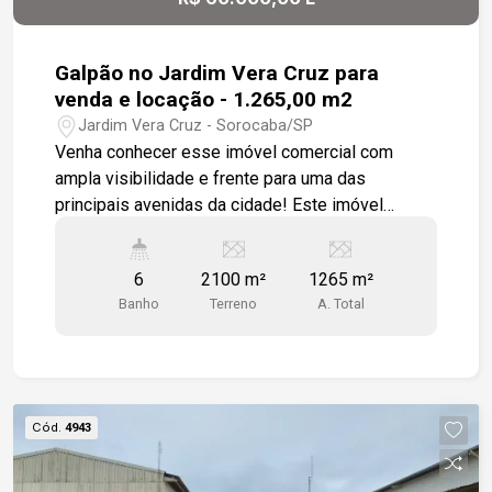
Galpão no Jardim Vera Cruz para
venda e locação - 1.265,00 m2
Jardim Vera Cruz - Sorocaba/SP
Venha conhecer esse imóvel comercial com
ampla visibilidade e frente para uma das
principais avenidas da cidade! Este imóvel
comercial oferece estrutura versátil para o seu
comércio, possui 02 salões grandes com pé
6
2100 m²
1265 m²
direito alto, ao total são 06 banheiros e 11 salas.
Banho
Terreno
A. Total
Localizado na principal avenida da zona oeste da
cidade este imóvel oferece ampla visibilidade,
proximo a grandes comércios como restaurantes,
supermercados, UPH, distribuidoras e demais
serviços! Aproveite a oportunidade , agende sua
Cód.
4943
visita!