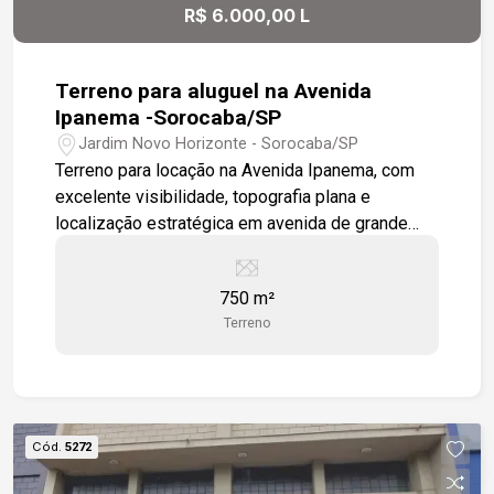
R$ 6.000,00 L
Terreno para aluguel na Avenida
Ipanema -Sorocaba/SP
Jardim Novo Horizonte - Sorocaba/SP
Terreno para locação na Avenida Ipanema, com
excelente visibilidade, topografia plana e
localização estratégica em avenida de grande
fluxo. -750,00 m² de área -Testada de 30 metros
-Topografia plana -Avenida com grande fluxo de
750 m²
veículos Excelente opção para implantação de
Terreno
comércios, serviços ou empreendimentos.
Cód.
5272