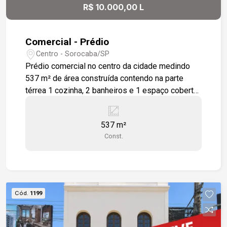
R$ 10.000,00 L
Comercial - Prédio
Centro - Sorocaba/SP
Prédio comercial no centro da cidade medindo
537 m² de área construída contendo na parte
térrea 1 cozinha, 2 banheiros e 1 espaço coberto
com mais 1 banheiro, acesso ao primeiro andar
pelas escadas ou elevador contendo 4 salas,
537 m²
todas com ventiladores de teto instalados e 2
Const.
banheiros sendo 1 masculino e 1 feminino.
Segundo andar com salão, ventilador de teto e 2
banheiros.
Cód.
1199