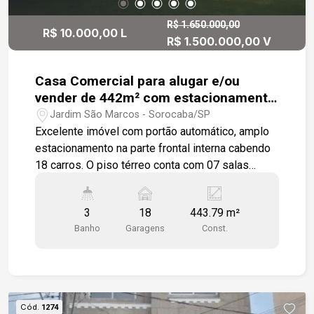
R$ 1.650.000,00
R$ 10.000,00 L
R$ 1.500.000,00 V
Casa Comercial para alugar e/ou
vender de 442m² com estacionamento
interno no Jardim São Marcos
Jardim São Marcos - Sorocaba/SP
Excelente imóvel com portão automático, amplo
estacionamento na parte frontal interna cabendo
18 carros. O piso térreo conta com 07 salas
equipadas com ar condicionado e ventilador de
teto, sendo que duas delas tem dois ambientes.
3
18
443.79 m²
O banheiro masculino tem 02 box e 03 mictórios.
Banho
Garagens
Const.
Um banheiro tem acessibilidade e também é
usado para o público feminino, O espaço de
lavandeira foi delimitado com um biombo branco
decorado. Nesse mesmo piso pode-se contar
com uma cozinha conceito aberto que pode ser
Cód.
1274