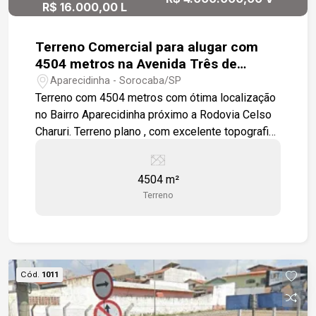
R$ 16.000,00 L
Terreno Comercial para alugar com
4504 metros na Avenida Três de
Março - Sorocaba
Aparecidinha - Sorocaba/SP
Terreno com 4504 metros com ótima localização
no Bairro Aparecidinha próximo a Rodovia Celso
Charuri. Terreno plano , com excelente topografia.
Estamos à disposição para te atender. Gostaria
de saber mais informações ou agendar uma
4504 m²
visita?
Terreno
Cód.
1011