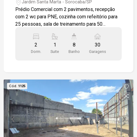
Jardim Santa Marta - Sorocaba/SP
Prédio Comercial com 2 pavimentos, recepção
com 2 wc para PNE, cozinha com refeitório para
25 pessoas, sala de treinamento para 50
pessoas, vestiário masculino e feminino, 3 salas
amplas, andar superior com salão amplo, 2 salas
2
1
8
30
com wc privativo, 2 salas com sacada, vestiário
Dorm.
Suite
Banho
Garagens
masculino e feminino, com total de 8 wc social.
Todas as janelas com persianas, pisos em
porcelanatos, ar condicionado em todos os
ambientes, vaga de estacionamento para 30
veículos e 7 motos.
Cód.
1125