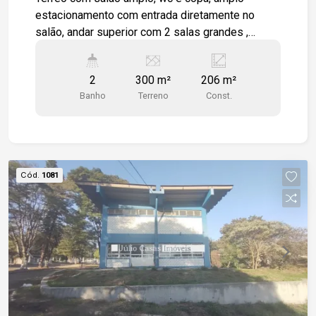
estacionamento com entrada diretamente no
salão, andar superior com 2 salas grandes ,
cozinha e wc. Imóvel todo em piso cerâmico.
Estamos à disposição para te atender. Gostaria
2
300 m²
206 m²
de saber mais informações ou agendar uma
Banho
Terreno
Const.
visita?
Cód.
1081