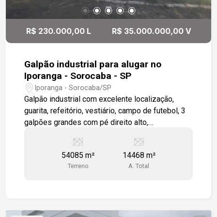
R$ 230.000,00 L
R$ 35.000.000,00 V
Galpão industrial para alugar no
Iporanga - Sorocaba - SP
Iporanga - Sorocaba/SP
Galpão industrial com excelente localização,
guarita, refeitório, vestiário, campo de futebol, 3
galpões grandes com pé direito alto,
estacionamento, prédio ADM, doca, cabine de
força. Estamos à disposição para te atender.
54085 m²
14468 m²
Gostaria de saber mais informações ou agendar
Terreno
A. Total
uma visita?