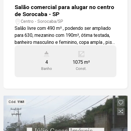
Salão comercial para alugar no centro
de Sorocaba - SP
Centro - Sorocaba/SP
Salão livre com 490 m² , podendo ser ampliado
para 630, mezanino com 190m², ótima testada,
banheiro masculino e feminino, copa ampla , piso
frio, testada de 13 m². Estamos à disposição
para te atender. Gostaria de saber mais
4
1075 m²
informações ou agendar uma visita?
Banho
Const.
Cód.
1161