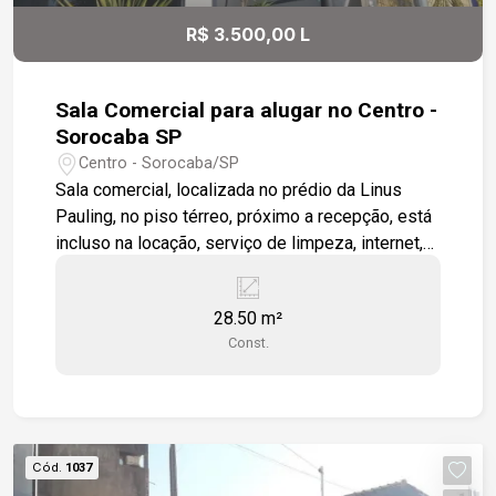
R$ 3.500,00 L
Sala Comercial para alugar no Centro -
Sorocaba SP
Centro - Sorocaba/SP
Sala comercial, localizada no prédio da Linus
Pauling, no piso térreo, próximo a recepção, está
incluso na locação, serviço de limpeza, internet,
monitoramento, alarme e portaria Estamos à
disposição para te atender. Gostaria de saber
28.50 m²
mais informações ou agendar uma visita?
Const.
Cód.
1037