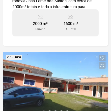
rodovia João Leme dos Santos, com cerca de
2000m² totais e toda a infra estrutura para
instalação de seu negócio. Com fácil acesso às
rodovias Raposo Tavares e Castelo Branco.
2000 m²
1600 m²
Estamos à disposição para te atender. Gostaria
Terreno
A. Total
de saber mais informações ou agendar uma
visita?
Cód.
1800