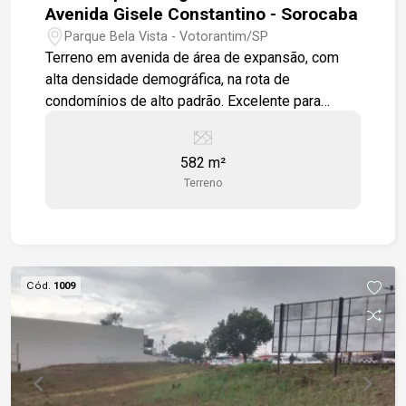
Avenida Gisele Constantino - Sorocaba
Parque Bela Vista - Votorantim/SP
Terreno em avenida de área de expansão, com
alta densidade demográfica, na rota de
condomínios de alto padrão. Excelente para
edificação de todos os tipos de comércios e
prestação de serviços. Terreno de esquina.
582 m²
Estamos à disposição para te atender. Gostaria
Terreno
de saber mais informações ou agendar uma
visita?
Cód.
1009