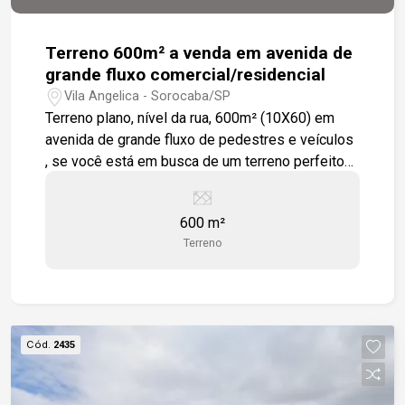
Terreno 600m² a venda em avenida de
grande fluxo comercial/residencial
Vila Angelica - Sorocaba/SP
Terreno plano, nível da rua, 600m² (10X60) em
avenida de grande fluxo de pedestres e veículos
, se você está em busca de um terreno perfeito
para construção de um ponto comercial com
moradia, a hora é essa, localizado na zona norte
600 m²
se Sorocaba, trata-se de uma localização
Terreno
estratégica com infraestrutura completa par
atender todas suas expectativas e
necessidades, está a procura de um excelente
oportunidade? A hora é essa !! Próximo ao
aeroporto, supermercados, escolas, academias.
Cód.
2435