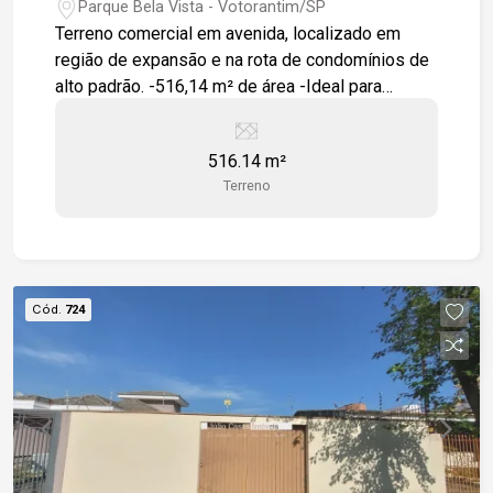
Votorantim
Parque Bela Vista - Votorantim/SP
Terreno comercial em avenida, localizado em
região de expansão e na rota de condomínios de
alto padrão. -516,14 m² de área -Ideal para
comércios e prestação de serviços Excelente
oportunidade para investir ou desenvolver seu
516.14 m²
empreendimento.
Terreno
Cód.
724