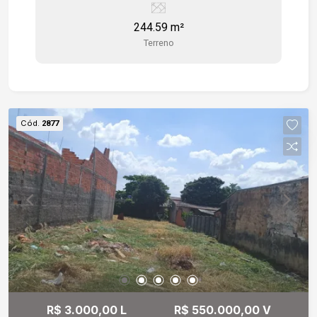
completamente cercado por um muro seguro e
244.59 m²
possui um portão de ferro na entrada, garantindo
Terreno
privacidade e segurança. Situado próximo à
esquina com a Rua João Valentino Joel e ao
Parque Quinzinho de Barros, oferece a
conveniência de estar perto de importantes
pontos de referência e áreas de lazer. É uma
Cód.
2877
oportunidade imperdível para quem deseja
investir ou construir em uma região valorizada.
Não perca a chance de adquirir este terreno em
um dos locais mais promissores da cidade!
R$ 3.000,00 L
R$ 550.000,00 V