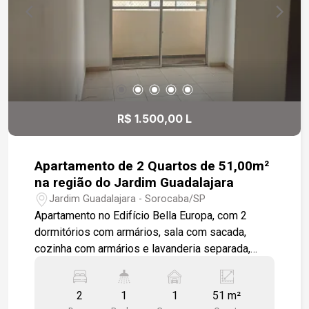
R$ 1.500,00 L
Apartamento de 2 Quartos de 51,00m²
na região do Jardim Guadalajara
Jardim Guadalajara - Sorocaba/SP
Apartamento no Edifício Bella Europa, com 2
dormitórios com armários, sala com sacada,
cozinha com armários e lavanderia separada,
banheiro social, imóvel todo em piso frio, 1 vaga
de garagem descoberta e privativa. Portaria 24hs,
2
1
1
51 m²
2 Quiosques com churrasqueira, Quadra