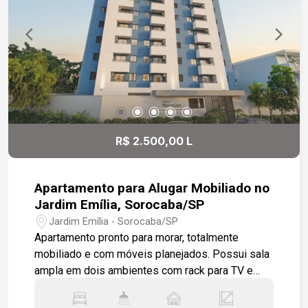
Condomínio Clube Completo Lazer e segurança
24h para toda a família: 2 Piscinas | Academia |
Quadra poliesportiva | Quiosques com
churrasqueira | Cinema | Brinquedoteca | Espaço
Mulher | Home Office | Espaço Pet | Boulevard de
serviços com conveniência e lavanderia
R$ 2.500,00 L
Apartamento para Alugar Mobiliado no
Jardim Emília, Sorocaba/SP
Jardim Emília - Sorocaba/SP
Apartamento pronto para morar, totalmente
mobiliado e com móveis planejados. Possui sala
ampla em dois ambientes com rack para TV e
sofá, varanda, sala de jantar com mesa, cozinha
equipada com armários, fogão, geladeira e micro-