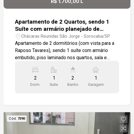
R$ 1.700,00 L
Apartamento de 2 Quartos, sendo 1
Suíte com armário planejado de
53,42m² no bairro Chácara Reunidas
Chácaras Reunidas São Jorge - Sorocaba/SP
São Jorge
Apartamento de 2 dormitórios (com vista para a
Raposo Tavares), sendo 1 suíte com armário
embutido, piso laminado nos quartos, sala e
corredor. Varanda com pia, Cozinha Americana em
piso frio, com armário, gabinete Lavanderia em
2
1
2
1
piso frio com tanque Banheiro Social com box de
Dorm.
Suite
Banho
Garagem
vidro, parcialmente azulejado O Condomínio
possui Piscina, Playground, Bicicletário, 2
Elevadores, Portaria Eletrônica. Fácil acesso a
Rodovia Raposo Tavares, a poucos minutos do
Shopping Esplanada/Iguatemi
Cód.
7390