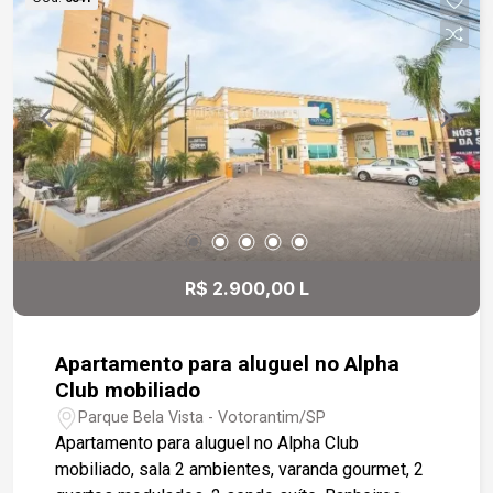
Quadra poliesportiva -2 churrasqueiras coletivas
Ótima localização: -A 2 min da Rodovia Raposo
Tavares -A 2 min do Shopping Iguatemi
Esplanada -A 4 min do Supermercado Tauste
Campolim -A 6 min do Mercadão Campolim -
Bairro com ampla infraestrutura de comércios e
serviços
R$ 2.900,00 L
Apartamento para aluguel no Alpha
Club mobiliado
Parque Bela Vista - Votorantim/SP
Apartamento para aluguel no Alpha Club
mobiliado, sala 2 ambientes, varanda gourmet, 2