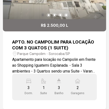
R$ 2.500,00 L
APTO. NO CAMPOLIM PARA LOCAÇÃO
COM 3 QUATOS (1 SUITE)
Parque Campolim - Sorocaba/SP
Apartamento para locação no Campolin em frente
ao Shopping Iguatemi Esplanada. - Sala 3
ambientes - 3 Quartos sendo uma Suite - Varanda
- Cozinha com armários - Banheiro de serviço - 2
Vagas de garagem cobertas - Salão de festas no
3
1
3
2
condomínio - Portaria 24 horas
Dorm.
Suite
Banho
Garagens