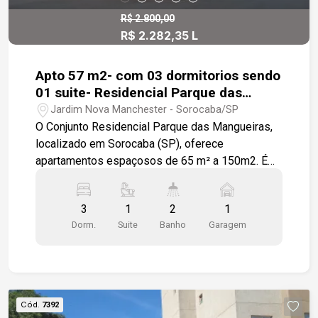
minutos da Rodovia Raposo Tavares e da
Marginal Dom Aguirre.
R$ 2.800,00
R$ 2.282,35 L
Apto 57 m2- com 03 dormitorios sendo
01 suite- Residencial Parque das
Mangueiras
Jardim Nova Manchester - Sorocaba/SP
O Conjunto Residencial Parque das Mangueiras,
localizado em Sorocaba (SP), oferece
apartamentos espaçosos de 65 m² a 150m2. É
ideal para famílias, possuindo unidades com 2 a
3 quartos, suíte e até 2 vagas de garagem. O
3
1
2
1
condomínio destaca-se por sua infraestrutura
Dorm.
Suite
Banho
Garagem
completa e localização estratégica na região de
Sorocaba.
Cód.
7392