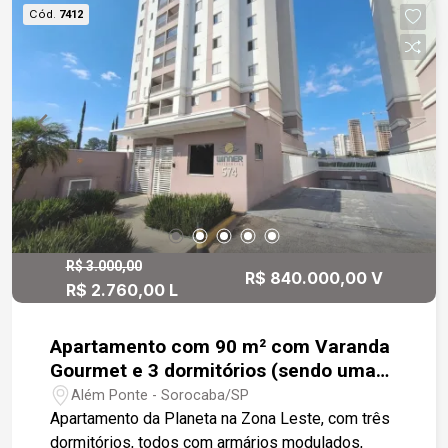
elétrica Entre em contato para mais informações
Cód.
7412
ou agende uma visita. Nossa equipe está à
disposição para apresentar todos os detalhes do
imóvel.
R$ 3.000,00
R$ 840.000,00 V
R$ 2.760,00 L
Apartamento com 90 m² com Varanda
Gourmet e 3 dormitórios (sendo uma
suíte) na Zona Leste em condomínio
Além Ponte - Sorocaba/SP
com Clube Completo.
Apartamento da Planeta na Zona Leste, com três
dormitórios, todos com armários modulados,