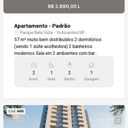
R$ 2.890,00 L
Apartamento - Padrão
Parque Bela Vista - Votorantim/SP
57 m² muito bem distribuídos 2 dormitórios
(sendo 1 suíte acolhedora) 2 banheiros
modernos Sala em 2 ambientes com bar
iluminado Varanda gourmet com pia Ambientes
com armários planejados (cozinha, quartos e
2
1
2
1
banheiros) 1 vaga de garagem Totalmente
Dorm.
Suite
Banho
Garagem
Mobiliado e Equipado Eletrodomésticos: fogão,
geladeira, micro-ondas e máquina de lavar Sala
com sofá, banquetas, mesa de jantar para 4
lugares e TV Suíte com cama box casal e armário
modulado Segundo quarto com armário modulado
Cód.
6435
e mesa de escritório Ar-condicionado de 12.000
BTUs Cortina blackout Iluminação 100% em LED