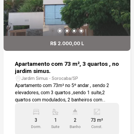
R$ 2.000,00 L
Apartamento com 73 m², 3 quartos , no
jardim simus.
Jardim Simus - Sorocaba/SP
Apartamento com 73m² no 5º andar , sendo 2
elevadores, com 3 quartos ,sendo 1 suíte,2
quartos com modulados, 2 banheiros com
gabinetes ,sala, sacada , cozinha que já está
equipada ,com armários ,área de serviço , 1 vaga
3
1
2
73 m²
de garagem coberta ,área de lazer ,portaria 24 h,
Dorm.
Suite
Banho
Const.
próximos a escola e mercados.