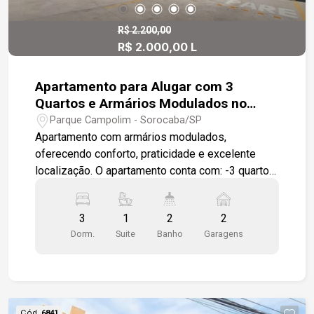
R$ 2.200,00
R$ 2.000,00 L
Apartamento para Alugar com 3
Quartos e Armários Modulados no
Condomínio Barão de Iguatemi,
Parque Campolim - Sorocaba/SP
Sorocaba/SP
Apartamento com armários modulados,
oferecendo conforto, praticidade e excelente
localização. O apartamento conta com: -3 quartos,
sendo 1 suíte -Sala para 2 ambientes com painel
e rack para TV -Varanda gourmet -Cozinha
3
1
2
2
modulada -Área de serviço -Banheiro social com
Dorm.
Suite
Banho
Garagens
box em vidro e gabinete -Armários modulados
em 2 quartos -2 vagas de garagem cobertas
(gaveta) Diferenciais: Todos os ambientes em
piso porcelanato O condomínio oferece estrutura
completa: -Piscina -Salão de festas -Academia -
Cód.
6841