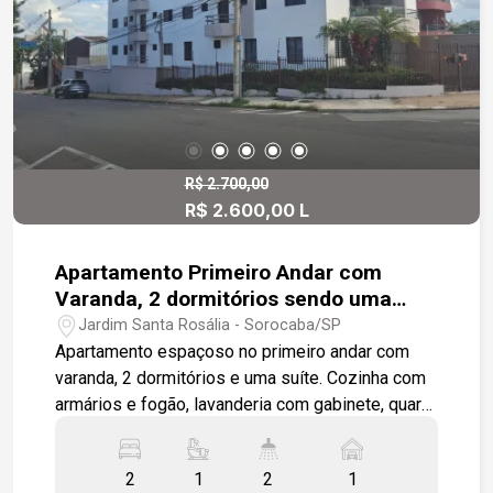
festas, espaço kids (com fraldário), playground,
coworking e salão de jogos.
R$ 2.700,00
R$ 2.600,00 L
Apartamento Primeiro Andar com
Varanda, 2 dormitórios sendo uma
suíte.
Jardim Santa Rosália - Sorocaba/SP
Apartamento espaçoso no primeiro andar com
varanda, 2 dormitórios e uma suíte. Cozinha com
armários e fogão, lavanderia com gabinete, quarto
com modulados. Sala já equipada com Tv e
preparada para instalação de ar condicionado.
2
1
2
1
Acabamento fino e elegante, proporcionam um