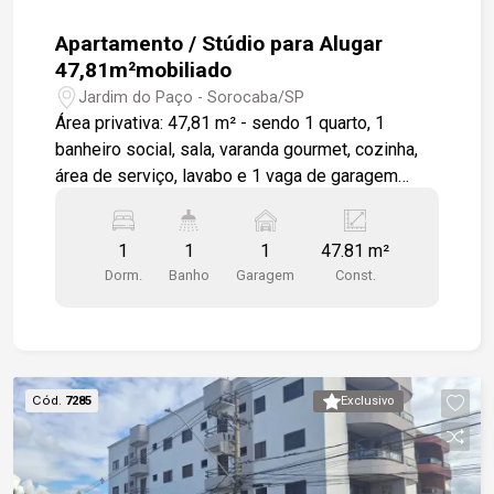
Apartamento / Stúdio para Alugar
47,81m²mobiliado
Jardim do Paço - Sorocaba/SP
Área privativa: 47,81 m² - sendo 1 quarto, 1
banheiro social, sala, varanda gourmet, cozinha,
área de serviço, lavabo e 1 vaga de garagem
coberta. Apartamento com móveis planejados,
sofá, geladeira, forno e cooktop, micro-ondas,
1
1
1
47.81 m²
depurador (exaustor), máquina de lavar. O
Dorm.
Banho
Garagem
Const.
Residencial Connect possui infraestrutura e lazer
completo com quadra poliesportiva, piscina
(adulto e infantil), fitness, pilates, lobby social,
guarita com guarda entregas, banheiros (sociais e
PNE), solário, praça de conveniência, espaço
Cód.
7285
Exclusivo
gourmet, espaço para abrigo de lixo (orgânico e
reciclável), bicicletário, apoio de funcionários
(administração, copa e vestiários), DML-
Depósito de material de limpeza, salão de