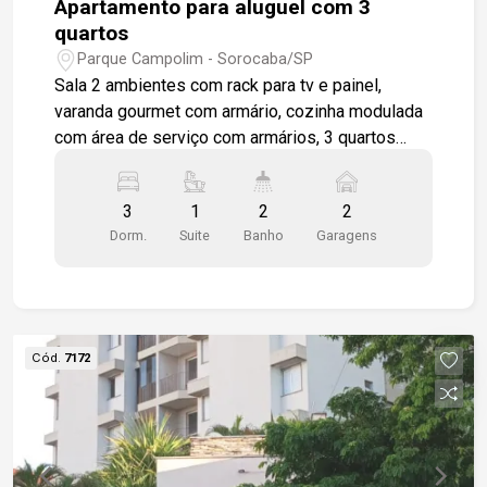
Apartamento para aluguel com 3
quartos
Parque Campolim - Sorocaba/SP
Sala 2 ambientes com rack para tv e painel,
varanda gourmet com armário, cozinha modulada
com área de serviço com armários, 3 quartos
modulados 1 sendo suíte. wc social. banheiros
com box em vidro e gabinetes. Todo em piso
3
1
2
2
porcelanato. 2 vagas de garagem Condomínio
Dorm.
Suite
Banho
Garagens
com piscina , salão de festas, quadra
poliesportiva, 2 churrasqueiras coletivas. Ótima
localização. Bairro com estrutura completa de
comércios.
Cód.
7172