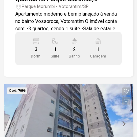
Votorantim/SP
Parque Morumbi - Votorantim/SP
Apartamento moderno e bem planejado à venda
no bairro Vossoroca, Votorantim O imóvel conta
com: -3 quartos, sendo 1 suíte -Sala de estar e
jantar integradas -Cozinha americana com
armários modulados -Varanda -Área de serviço -
3
1
2
1
Banheiro social -1 vaga de garagem rotativa Além
Dorm.
Suite
Banho
Garagem
de armários modulados, piso em porcelanato,
box em vidro e gabinetes nos banheiros, porta de
correr separando ambientes. O condomínio
oferece: -Portaria e segurança 24 horas -Piscina
-Academia -Salão de festas -Playground -Áreas
Cód.
7096
de convivência Entre em contato para mais
informações ou agende uma visita. Nossa equipe
está à disposição para apresentar todos os
detalhes do imóvel.