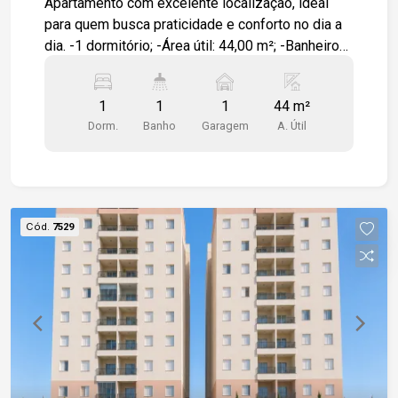
Apartamento com excelente localização, ideal
para quem busca praticidade e conforto no dia a
dia. -1 dormitório; -Área útil: 44,00 m²; -Banheiro
com box; -Cozinha com móveis planejados; -
Banheiro com móveis planejados; -Geladeira na
1
1
1
44 m²
cozinha; -1 vaga de garagem. Localização: -
Dorm.
Banho
Garagem
A. Útil
Próximo ao BOS; -Próximo à Faculdade de
Medicina PUC; -Próximo ao Colégio Uirapuru; -
Próximo ao SESC. Uma excelente opção para
morar em uma das regiões mais valorizadas de
Sorocaba, com fácil acesso a serviços, educação
Cód.
7529
e lazer.