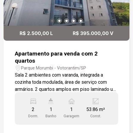
R$ 2.500,00 L
R$ 395.000,00 V
Apartamento para venda com 2
quartos
Parque Morumbi - Votorantim/SP
Sala 2 ambientes com varanda, integrada a
cozinha toda modulada, área de serviço com
armários. 2 quartos amplos em piso laminado um
dos quartos com modulados. Sala e cozinha em
piso porcelanato. wc social com box em vidro e
2
1
1
53.86 m²
gabinete. 1 vaga de garagem Localizado próximo
Dorm.
Banho
Garagem
Const.
ao shopping e fácil acesso a Rodovia Raposo
Tavares.