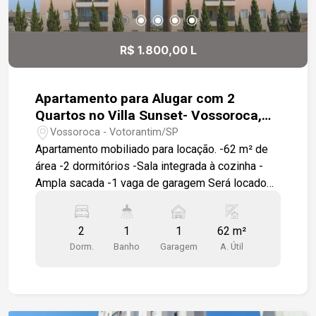
R$ 1.800,00 L
Apartamento para Alugar com 2
Quartos no Villa Sunset- Vossoroca,
Votorantim/SP
Vossoroca - Votorantim/SP
Apartamento mobiliado para locação. -62 m² de
área -2 dormitórios -Sala integrada à cozinha -
Ampla sacada -1 vaga de garagem Será locado
com: -TV 32` -Fogão -Micro-ondas -Geladeira -
Máquina de lavar roupas -Sofá -Cortinas -
2
1
1
62 m²
Armários planejados em 1 dormitório, cozinha e
Dorm.
Banho
Garagem
A. Útil
banheiro -Guarda-roupas -1 cama de casal e 1
cama de solteiro Condomínio com: -Piscina -
Salão de festas -Churrasqueira -Amplo jardim -
Portaria 24 horas -Circuito interno de TV -Cerca