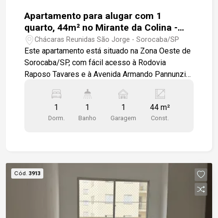
Apartamento para alugar com 1
quarto, 44m² no Mirante da Colina -
Sorocaba
Chácaras Reunidas São Jorge - Sorocaba/SP
Este apartamento está situado na Zona Oeste de
Sorocaba/SP, com fácil acesso à Rodovia
Raposo Tavares e à Avenida Armando Pannunzio.
Sua localização é estratégica, próxima ao
Hospital Regional II e ao Hospital da Unimed. O
1
1
1
44 m²
imóvel conta com um dormitório equipado com
Dorm.
Banho
Garagem
Const.
armário modulado, uma sala que oferece dois
ambientes confortáveis e uma agradável varanda
gourmet. Além disso, possui uma vaga de
garagem descoberta. Ideal para quem busca
conforto e praticidade em uma localização
Cód.
3913
privilegiada. Gostaria de agendar uma visita?