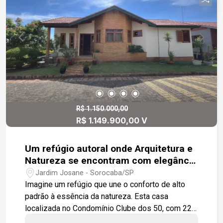
R$ 1.150.000,00
R$ 1.149.900,00 V
Um refúgio autoral onde Arquitetura e
Natureza se encontram com elegância
em um cenário de Resort.
Jardim Josane - Sorocaba/SP
Imagine um refúgio que une o conforto de alto
padrão à essência da natureza. Esta casa
localizada no Condomínio Clube dos 50, com 220
m² de construção em 301 m² de terreno, está