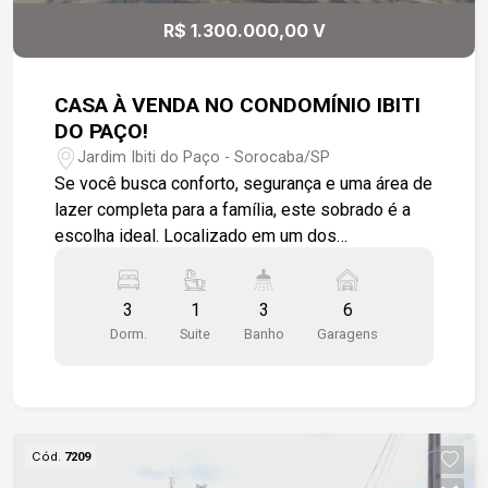
R$ 1.300.000,00 V
CASA À VENDA NO CONDOMÍNIO IBITI
DO PAÇO!
Jardim Ibiti do Paço - Sorocaba/SP
Se você busca conforto, segurança e uma área de
lazer completa para a família, este sobrado é a
escolha ideal. Localizado em um dos
condomínios mais desejados de Sorocaba, o
imóvel une praticidade e bem-estar em um
3
1
3
6
projeto muito bem distribuído. Destaques do
Dorm.
Suite
Banho
Garagens
Imóvel: - Espaço Generoso de 260 m² de área
construída em um terreno de 330 m²; - 3
dormitórios amplos, sendo 1 suíte master; -
Ambientes Integrados: sala de estar
aconchegante e copa/cozinha integrada; -
Cód.
7209
Despensa; - Banheiro social; - Porão/depósito