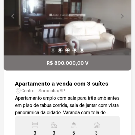
R$ 890.000,00 V
Apartamento a venda com 3 suítes
Centro - Sorocaba/SP
Apartamento amplo com sala para três ambientes
em piso de tabua corrida, sala de jantar com vista
panorâmica da cidade. Varanda com tela de
proteção. Cozinha repleta de armários com copa
integrada, dependências de empregada com área
3
3
5
3
de serviço modulada, lavabo, 03 amplas suítes