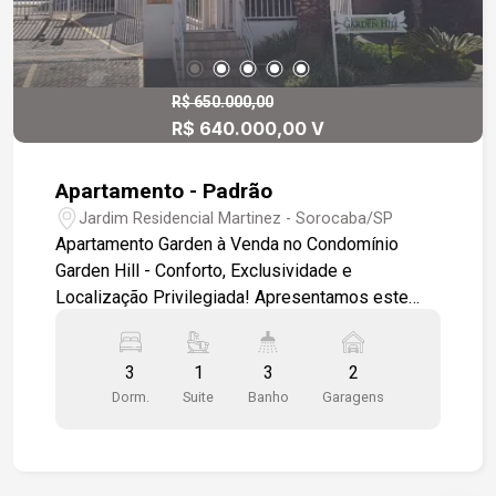
R$ 650.000,00
R$ 640.000,00 V
Apartamento - Padrão
Jardim Residencial Martinez - Sorocaba/SP
Apartamento Garden à Venda no Condomínio
Garden Hill - Conforto, Exclusividade e
Localização Privilegiada! Apresentamos este
excelente apartamento garden no Condomínio
Garden Hill, ideal para quem busca qualidade de
3
1
3
2
vida, segurança e praticidade no dia a dia. Um
Dorm.
Suite
Banho
Garagens
imóvel diferenciado, com ambientes bem
planejados e um espaço externo privativo que
proporciona a sensação de morar em uma casa,
com toda a segurança de um condomínio