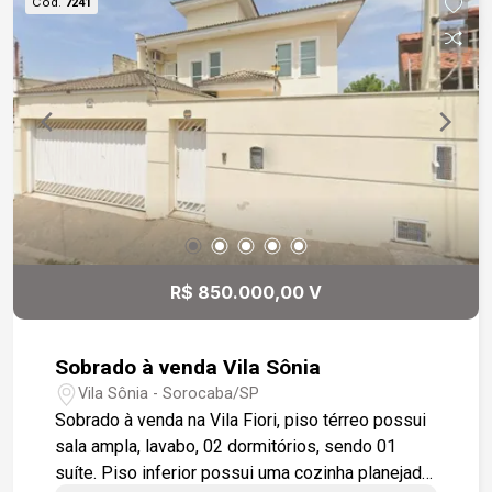
Cód.
7241
um patrimônio sólido em uma região que só
cresce e valoriza Por que escolher a Vila Amato?
Além da segurança e valorização constante, o
bairro oferece qualidade de vida, praticidade e
tudo o que sua família precisa ao redor. Fácil
acesso à rodovia Castelo Branco. Entre em
contato agora mesmo e aproveite essa
oportunidade o quanto antes!
R$ 850.000,00 V
Sobrado à venda Vila Sônia
Vila Sônia - Sorocaba/SP
Sobrado à venda na Vila Fiori, piso térreo possui
sala ampla, lavabo, 02 dormitórios, sendo 01
suíte. Piso inferior possui uma cozinha planejada,