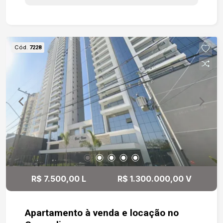
história, sofisticação e autenticidade. Sua
localização privilegiada, em uma região de
grande circulação e fácil acesso, torna o espaço
extremamente versátil e ideal para diversos
Cód.
7228
tipos de negócios, como escritórios, clínicas,
lojas conceito, cafés, restaurantes ou empresas
que desejam associar sua marca a um ambiente
com identidade e presença. Uma oportunidade
assim merece ser vista de perto. Entre em
contato e agende sua visita.
R$ 7.500,00 L
R$ 1.300.000,00 V
Apartamento à venda e locação no