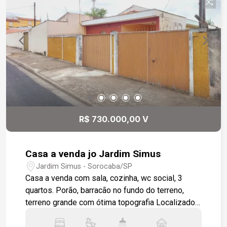
estratégico para organização; - 3 vagas de
garagem cobertas e 3 descobertas; O quintal é
um verdadeiro convite ao descanso e à diversão:
- Área Gourmet completa com churrasqueira; -
Piscina privativa (2,5m x 6m), ideal para os dias
de sol. O Condomínio oferece uma infraestrutura
completa de lazer e segurança para toda a
família, incluindo: playground, quadra
poliesportiva, espaço fitness para diversão e
atividades físicas, 3 lagos arborizados. Agende
R$ 730.000,00 V
já sua visita!
Casa a venda jo Jardim Simus
Jardim Simus - Sorocaba/SP
Casa a venda com sala, cozinha, wc social, 3
quartos. Porão, barracão no fundo do terreno,
terreno grande com ótima topografia Localizado
em bairro com variável estrutura de comércios