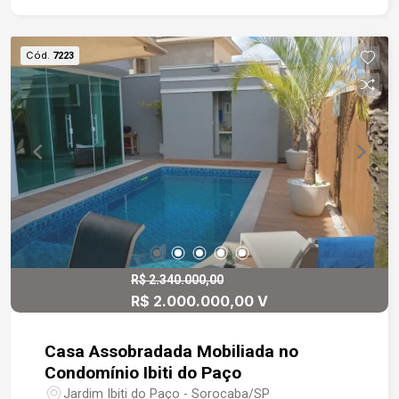
fácil manutenção - Varanda na sala e em um dos
quartos, proporcionando ventilação e iluminação
natural - Cozinha moderna, repleta de armários
Cód.
7223
modulados, com pia em granito São Gabriel -
Banheiro com box em vidro temperado e pia em
granito São Gabriel - 1 vaga de garagem
Diferenciais do condomínio: - Lazer completo
com piscinas adulto e infantil, salão de festas,
playground - Segurança e portaria 24h -
Localização excelente, próxima a escolas,
supermercados, comércio e com fácil acesso às
principais vias da cidade Este apartamento é
ideal para quem busca qualidade de vida,
praticidade e um ambiente moderno e bem
R$ 2.340.000,00
R$ 2.000.000,00 V
planejado. Viva com conforto e tranquilidade!
Casa Assobradada Mobiliada no
Condomínio Ibiti do Paço
Jardim Ibiti do Paço - Sorocaba/SP