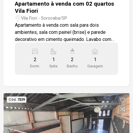
Apartamento à venda com 02 quartos
Vila Fiori
Vila Fiori - Sorocaba/SP
Apartamento à venda com sala para dois
ambientes, sala com painel (brise) e parede
decorativo em cimento queimado. Lavabo com
pia em mármore travertino, gabinete, box em
vidro temperado. Cozinha planejada com cooktop,
2
1
2
1
forno, pia em granito. 02 quartos, sendo uma
Dorm.
Suite
Banho
Garagem
suíte, (A suíte possui armários planejados).
Apartamento em porcelanato fosco. 01 vaga de
garagem descoberta. Condomínio possui portaria
remota. Piscina, salão de festas.
Cód.
7229