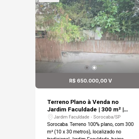
R$ 650.000,00 V
Terreno Plano à Venda no
Jardim Faculdade | 300 m² |
Localização na Zona Sul de
Jardim Faculdade - Sorocaba/SP
Sorocaba
Sorocaba. Terreno 100% plano, com 300
m² (10 x 30 metros), localizado no