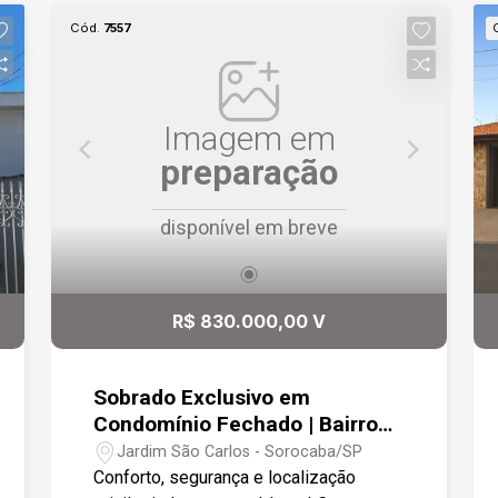
Cód.
7557
Imagem em
preparação
disponível em breve
R$ 830.000,00 V
Sobrado Exclusivo em
Condomínio Fechado | Bairro
São Carlos | Próximo ao
Jardim São Carlos - Sorocaba/SP
Campolim | 2 Vagas
Conforto, segurança e localização