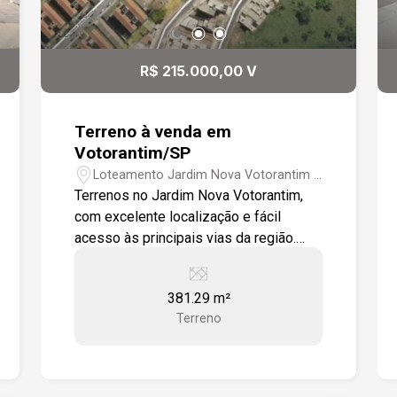
R$ 215.000,00 V
Terreno à venda em
Votorantim/SP
Loteamento Jardim Nova Votorantim -
Votorantim/SP
Terrenos no Jardim Nova Votorantim,
com excelente localização e fácil
acesso às principais vias da região.
-Área total de 381,29 m² (194,65 m² +
186,64 m²) -Confrontam com área verde
381.29 m²
-Fácil acesso à Avenida Pedro Augusto
Terreno
Rangel -Fácil acesso à Estrada José
Celeste Excelente oportunidade para
construir.