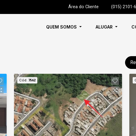
Área do Cliente
|
(015) 2101-
QUEM SOMOS
ALUGAR
C
Re
Cód.
7562