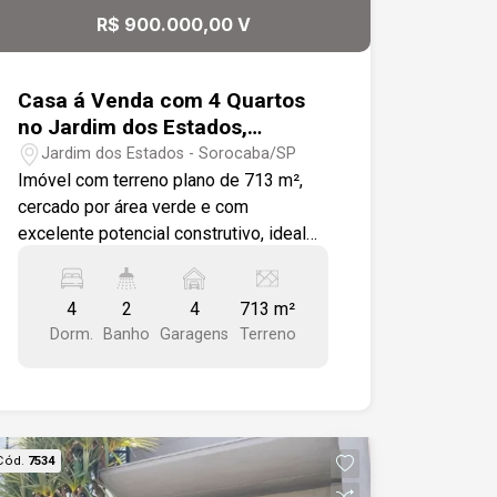
Localização privilegiada Em uma região
R$ 900.000,00 V
com grande fluxo e excelente
visibilidade, proporcionando praticidade
para morar e ótima exposição para
Casa á Venda com 4 Quartos
atividades comerciais. Um endereço
no Jardim dos Estados,
que reúne conveniência, acessibilidade
Sorocaba/SP
Jardim dos Estados - Sorocaba/SP
e alto potencial de valorização.
Imóvel com terreno plano de 713 m²,
cercado por área verde e com
excelente potencial construtivo, ideal
para construção de kitnets ou
investimento -713 m² de terreno; -4
4
2
4
713 m²
quartos; -Sala de estar; -Sala de jantar; -
Dorm.
Banho
Garagens
Terreno
Cozinha; -2 banheiros; -Espaço para até
4 veículos. Localização: -A 12 minutos
do Centro de Sorocaba; -Próximo à
ETEC Fernando Prestes.
Cód.
7534