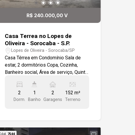
R$ 240.000,00 V
Casa Terrea no Lopes de
Oliveira - Sorocaba - S.P.
Lopes de Oliveira - Sorocaba/SP
Casa Térrea em Condomínio Sala de
estar, 2 dormitórios Copa, Cozinha,
Banheiro social, Área de serviço, Quintal
grande Garagem para 2 carros.
Acabamento Interno: Todo em piso
2
1
2
152 m²
cerâmico. Sala de estar com portas e
Dorm.
Banho
Garagens
Terreno
janelas de ferro. Copa, cozinha com
janela de ferro e revestimento de
azulejo meia barra. Banheiro social com
Box acrílico, revestimento azulejo meia
barra , armários e porta de madeira.
Cód.
7544