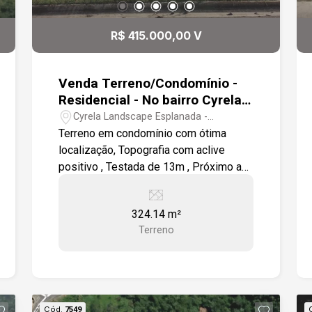
Rodovia Raposo Tavares. Destaques
do imóvel: Sobrado moderno em
R$ 415.000,00 V
condomínio fechado; Casas não
geminadas, com maior privacidade; 2
vagas de garagem; Planta inteligente e
Venda Terreno/Condomínio -
funcional; Ambientes confortáveis e
Residencial - No bairro Cyrela
bem iluminados; Condomínio seguro e
Landscape Esplanada
Cyrela Landscape Esplanada -
tranquilo; Localização estratégica.
Votorantim/SP
Terreno em condomínio com ótima
localização, Topografia com aclive
positivo , Testada de 13m , Próximo a
área de lazer, Total privacidade de
frente a mata , Condomínio com lazer
324.14 m²
completo (Piscina aquecida) para toda
Terreno
a família. Ao lado da Rodovia João
Leme dos Santos.
Cód.
7549