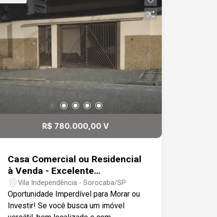
Dormitórios com janelas de ferro e
portas de madeira. Acabamento Externo
: Todo em piso cimentado. Garagem
para 2 carros descoberta. Acessórios
do Condomínio: Interfone, Portão
Eletrônico e Portão Automático.
R$ 780.000,00 V
Casa Comercial ou Residencial
à Venda - Excelente
Localização na Zona Leste,
Vila Independência - Sorocaba/SP
próximo ao Colégio Salesiano.
Oportunidade Imperdível para Morar ou
Investir! Se você busca um imóvel