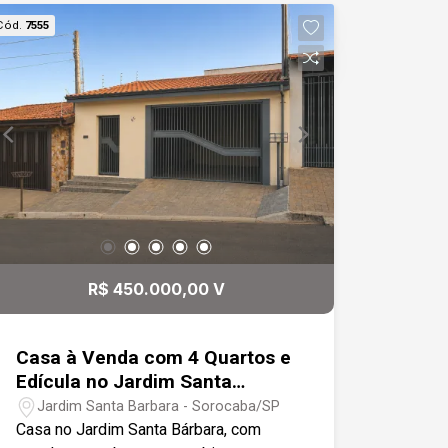
descoberta Ideal para quem procura um
Cód.
7555
imóvel prático, aconchegante e bem
localizado, perfeito para morar ou
investir.
R$ 450.000,00 V
Casa à Venda com 4 Quartos e
Edícula no Jardim Santa
Bárbara, Sorocaba/SP
Jardim Santa Barbara - Sorocaba/SP
Casa no Jardim Santa Bárbara, com