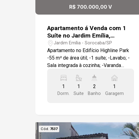
excelente padrão construtivo. Fácil
R$ 700.000,00 V
acesso às Avenidas Washington Luiz e
Barão de Tatuí. Próximo a escolas,
supermercados, hospitais,
Apartamento á Venda com 1
restaurantes, comércio, serviços e às
Suíte no Jardim Emília,
principais vias da cidade. Ideal para:
Sorocaba/SP
Jardim Emília - Sorocaba/SP
Construção de residência, comércio e
Apartamento no Edifício Highline Park
clinicas. Investimento com excelente
-55 m² de área útil; -1 suíte; -Lavabo; -
potencial de valorização patrimonial.
Sala integrada à cozinha; -Varanda
Quem busca localização estratégica,
Gourmet -1 vaga de garagem.
praticidade e qualidade de vida.
Condomínio com: -Pet Garden; -
1
1
2
1
Academia; -Piscinas adulto e infantil; -
Dorm.
Suite
Banho
Garagem
Salão de festas. Localização: -Em
frente ao Colégio Uirapuru; -A 9 minutos
do Shopping Iguatemi Esplanada; -A 6
minutos do GPACI.
Cód.
7537