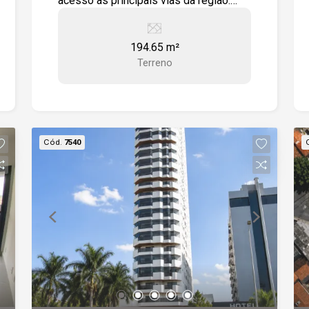
acesso às principais vias da região.
-194,65 m² de área -Confronta com área
verde -Fácil acesso à Avenida Pedro
194.65 m²
Augusto Rangel -Fácil acesso à Estrada
Terreno
José Celeste Excelente oportunidade
para construir.
Cód.
7540