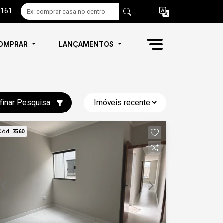
6161
OMPRAR
LANÇAMENTOS
finar Pesquisa
Cód.
7560