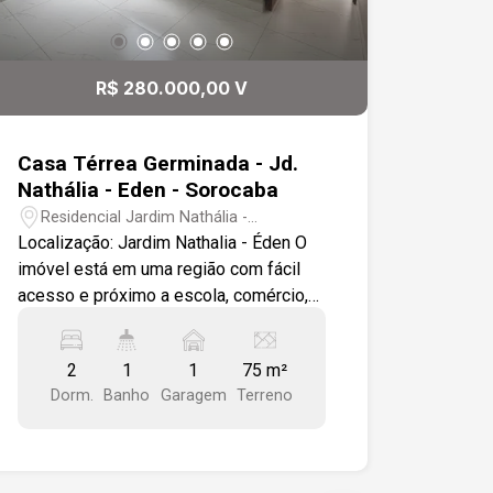
R$ 280.000,00 V
Casa Térrea Germinada - Jd.
Nathália - Eden - Sorocaba
Residencial Jardim Nathália -
Sorocaba/SP
Localização: Jardim Nathalia - Éden O
imóvel está em uma região com fácil
acesso e próximo a escola, comércio,
banco e diversos outros serviços
essenciais, proporcionando mais
2
1
1
75 m²
comodidade para o dia a dia.
Dorm.
Banho
Garagem
Terreno
Características do imóvel: 2 dormitórios
1 banheiro 1 Sala de estar integrada à
sala de jantar 1 Cozinha funcional 1
Lavanderia 1 vaga de garagem