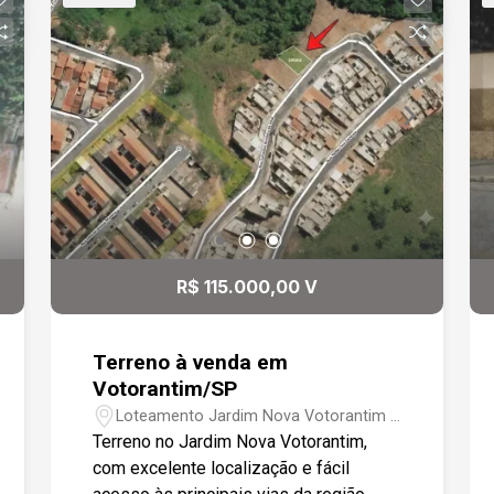
R$ 115.000,00 V
Terreno à venda em
Votorantim/SP
Loteamento Jardim Nova Votorantim -
Votorantim/SP
Terreno no Jardim Nova Votorantim,
com excelente localização e fácil