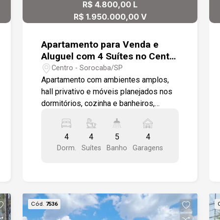
R$ 4.800,00 L
R$ 1.950.000,00 V
Apartamento para Venda e
Aluguel com 4 Suítes no Centro
de Sorocaba/SP
Centro - Sorocaba/SP
Apartamento com ambientes amplos,
hall privativo e móveis planejados nos
dormitórios, cozinha e banheiros,
oferecendo conforto, praticidade e
excelente localização. -4 suítes, sendo
4
4
5
4
1 master com amplo closet; -Sala para
Dorm.
Suítes
Banho
Garagens
2 ambientes; -Cozinha ampla; -Lavabo; -
Depósito privativo; -Hall privativo com
elevador de acesso direto à unidade; -4
vagas de garagem cobertas e
demarcadas. Diferenciais: -Ar-
Cód.
7536
condicionado em todos os dormitórios;