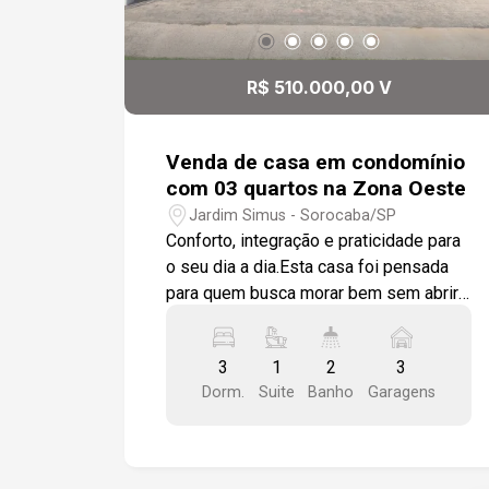
R$ 510.000,00 V
Venda de casa em condomínio
com 03 quartos na Zona Oeste
Jardim Simus - Sorocaba/SP
Conforto, integração e praticidade para
o seu dia a dia.Esta casa foi pensada
para quem busca morar bem sem abrir
mão de segurança e lazer. Localizada
em condomínio fechado na Zona Oeste
3
1
2
3
de Sorocaba, com portaria 24h e lazer
Dorm.
Suite
Banho
Garagens
completo.Os ambientes 3 dormitórios,
sendo 1 suíte com closet. Os quartos
recebem piso em laminado de madeira
e os banheiros têm box em vidro