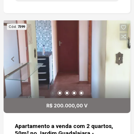
carga pesada e segurança, oferecendo mais
eficiência e proteção para sua operação. O imóvel
possui pé-direito de 8 metros, área
administrativa independente da área operacional,
Cód.
7399
com 4 salas que proporcionam mais organização
e funcionalidade ao dia a dia da empresa. Na área
fabril, o galpão conta com excelente estrutura
industrial, banheiros, vestiários e refeitório,
atendendo perfeitamente operações logísticas,
industriais e centros de distribuição. Localização
estratégica com fácil acesso às rodovias
Castelinho e Castelo Branco, facilitando o
escoamento logístico e a mobilidade operacional.
R$ 200.000,00 V
Apartamento a venda com 2 quartos,
50m² no Jardim Guadalajara -