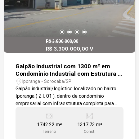
R$ 3.800.000,00
R$ 3.300.000,00 V
Galpão Industrial com 1300 m² em
Condomínio Industrial com Estrutura e
Segurança Completa
Iporanga - Sorocaba/SP
Galpão industrial/logístico localizado no bairro
Iporanga ( Z.I. 01 ), dentro de condomínio
empresarial com infraestrutura completa para
operações de médio e grande porte. O
condomínio conta com portaria blindada com
1742.22 m²
1317.73 m²
sistema de gaiola, controle automatizado de
Terreno
Const.
entrada e saída de veículos, pavimentação para