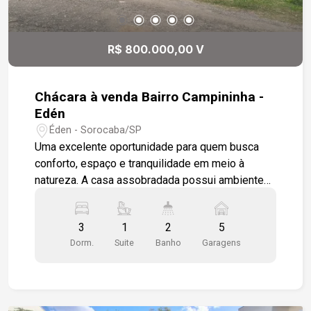
região Alto potencial construtivo Forte
valorização imobiliária Uma oportunidade
diferenciada para investidores que buscam uma
R$ 800.000,00 V
área com grande potencial de desenvolvimento e
retorno.
Chácara à venda Bairro Campininha -
Edén
Éden - Sorocaba/SP
Uma excelente oportunidade para quem busca
conforto, espaço e tranquilidade em meio à
natureza. A casa assobradada possui ambientes
amplos e bem distribuídos, com sala para dois
ambientes, sala de jantar integrada e cozinha
3
1
2
5
funcional. São 3 dormitórios, sendo 1 suíte, além
Dorm.
Suite
Banho
Garagens
de banheiro social. Na parte inferior do imóvel há
dois cômodos amplos com banheiro, ideais para
área de lazer, escritório, depósito ou até mesmo
acomodação adicional. A área gourmet conta com