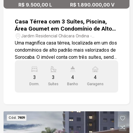
R$ 9.500,00 L
R$ 1.890.000,00 V
Casa Térrea com 3 Suítes, Piscina,
Área Goumet em Condomínio de Alto
Padrão.
Jardim Residencial Chácara Ondina -
Sorocaba/SP
Uma magnífica casa térrea, localizada em um dos
condomínios de alto padrão mais valorizados de
Sorocaba. O imóvel conta com três suítes, sendo
duas com armários modulados e uma suíte
master com closet. Os ambientes sociais foram
3
3
4
4
planejados para proporcionar integração e
Dorm.
Suítes
Banho
Garagens
conforto: sala de estar, sala de jantar e cozinha
se conectam através de uma ampla porta de
vidro, que praticamente ocupa toda a extensão da
parede, unindo os ambientes internos à piscina,
área gourmet e espaço de convivência. Uma casa
Cód.
7409
extremamente versátil, perfeita tanto para o dia a
dia quanto para receber amigos e familiares em