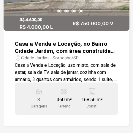
R$ 4.600,00
R$ 750.000,00 V
R$ 4.000,00 L
Casa a Venda e Locação, no Bairro
Cidade Jardim, com área construída
de 168,56 m², com 3 quartos.
Cidade Jardim - Sorocaba/SP
Casa a Venda e Locação, uso misto, com sala de
estar, sala de TV, sala de jantar, cozinha com
armário, 3 quartos com armários, sendo 1 suíte, 3
banheiros, quintal amplo com edícula,3 vagas de
garagem descoberta, portão eletrônico, próximos
3
360 m²
168.56 m²
a escolas e mercados.
Garagens
Terreno
Const.