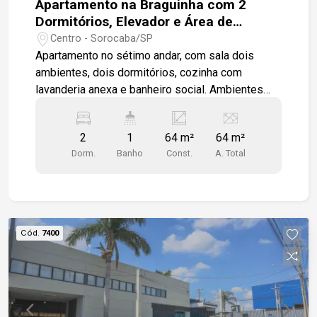
Apartamento na Braguinha com 2
Dormitórios, Elevador e Área de
Churrasqueira
Centro - Sorocaba/SP
Apartamento no sétimo andar, com sala dois
ambientes, dois dormitórios, cozinha com
lavanderia anexa e banheiro social. Ambientes
bem distribuídos, trazendo praticidade e conforto
para o dia a dia. Localizado no centro de
2
1
64 m²
64 m²
Sorocaba, no Calçadão da Braguinha, o imóvel
Dorm.
Banho
Const.
A. Total
oferece acesso fácil a toda a rede comercial da
região central, com lojas, bancos, supermercados,
farmácias, restaurantes e diversos serviços a
poucos passos de distância. Ideal para quem
busca comodidade, mobilidade e praticidade no
Cód.
7400
dia a dia.