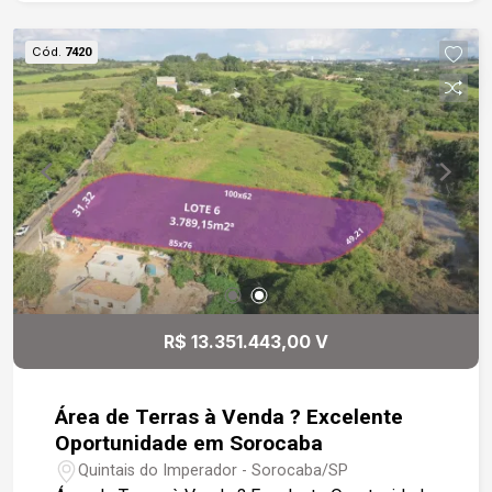
ambiente amplo e acolhedor, conectado à varanda
gourmet com churrasqueira a carvão, perfeita
Cód.
7420
para receber amigos e familiares. A cozinha em
estilo americano possui armários modulados e
se integra parcialmente à sala através de um
elegante balcão, proporcionando funcionalidade e
convivência entre os ambientes. O condomínio
oferece infraestrutura de clube completo, com
diversas opções de lazer, segurança e
comodidade para toda a família, em uma
localização estratégica cercada por comércio,
serviços, gastronomia e as principais vias de
acesso da cidade. Um apartamento que reúne
R$ 13.351.443,00 V
conforto, praticidade e localização privilegiada
em uma das melhores regiões de Sorocaba.
Área de Terras à Venda ? Excelente
Oportunidade em Sorocaba
Quintais do Imperador - Sorocaba/SP