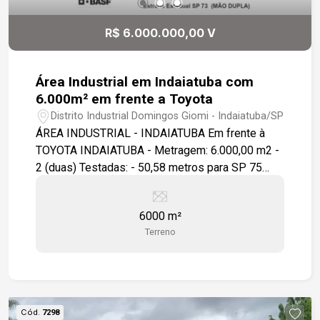
convivência e atividades físicas. Portaria 24
horas, Piscina Adulto e Infantil, Academia
R$ 6.000.000,00 V
equipada, Salão de festas com espaço gourmet,
Playground, Sauna, Praça de convivência.
Localizado no Campolim, o imóvel está em uma
Área Industrial em Indaiatuba com
região privilegiada, próximo a serviços de alto
6.000m² em frente a Toyota
padrão como a Padaria Real, Pão de Açúcar,
Distrito Industrial Domingos Giomi - Indaiatuba/SP
Shopping Iguatemi e renomados colégios (Anglo,
ÁREA INDUSTRIAL - INDAIATUBA Em frente à
Portal, Uirapuru), além de excelente mobilidade e
TOYOTA INDAIATUBA - Metragem: 6.000,00 m2 -
qualidade de vida.
2 (duas) Testadas: - 50,58 metros para SP 75
(Rod. Santos Dumont) - 50,20 metros para
Estrada Estadual SP 73
6000 m²
Terreno
Cód.
7298