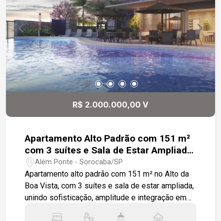
momentos especiais aos finais de semana. Com
acabamento de primeira qualidade, esta
residência oferece uma oportunidade ainda mais
rara dentro desse padrão por ser totalmente
térrea, trazendo praticidade, acessibilidade e
conforto em todos os ambientes. A casa dispõe
ainda de lavanderia com armários modulados,
corredor lateral com acesso independente à área
de serviço e quatro vagas de garagem, sendo
R$ 2.000.000,00 V
duas cobertas e fechadas.
Apartamento Alto Padrão com 151 m²
com 3 suítes e Sala de Estar Ampliada,
no Alto da Boa Vista!
Além Ponte - Sorocaba/SP
Apartamento alto padrão com 151 m² no Alto da
Boa Vista, com 3 suítes e sala de estar ampliada,
unindo sofisticação, amplitude e integração em
um projeto moderno e funcional. A área social