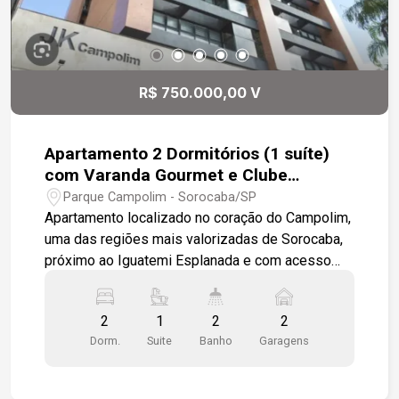
R$ 750.000,00 V
Apartamento 2 Dormitórios (1 suíte)
com Varanda Gourmet e Clube
Completo
Parque Campolim - Sorocaba/SP
Apartamento localizado no coração do Campolim,
uma das regiões mais valorizadas de Sorocaba,
próximo ao Iguatemi Esplanada e com acesso
rápido à Rodovia Raposo Tavares. O imóvel conta
com dois dormitórios, sendo uma suíte, todos
2
1
2
2
com armários modulados planejados. A suíte
Dorm.
Suite
Banho
Garagens
oferece ainda pia com bancada, trazendo mais
praticidade e conforto ao dia a dia. A sala de
estar e jantar são integradas, criando um