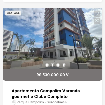
do edifício. O empreendimento oferece ambiente
corporativo moderno, ideal para profissionais e
Cód.
7395
empresas que desejam transmitir credibilidade e
sofisticação aos clientes. Localização
privilegiada na Avenida General Osório, com fácil
acesso às principais vias da cidade, próximo a
comércios, bancos, restaurantes e diversos
serviços. Uma ótima oportunidade para instalar
sua empresa em uma região valorizada de
Sorocaba.
R$ 530.000,00 V
Apartamento Campolim Varanda
gourmet e Clube Completo
Parque Campolim - Sorocaba/SP