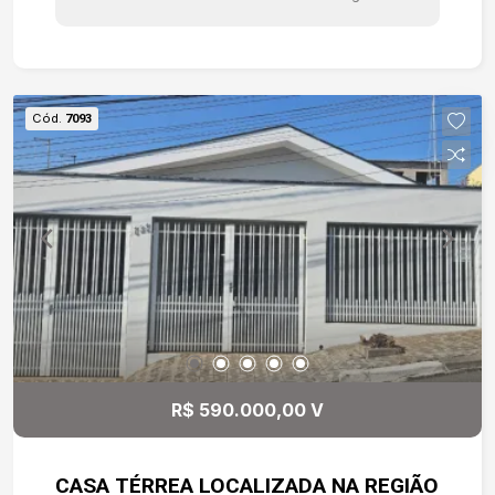
Localizado em Avenida com estrutura completa
de comércios, supermercados, farmácias. E fácil
acesso a Rodovia Raposo Tavares.
Cód.
7093
R$ 590.000,00 V
CASA TÉRREA LOCALIZADA NA REGIÃO