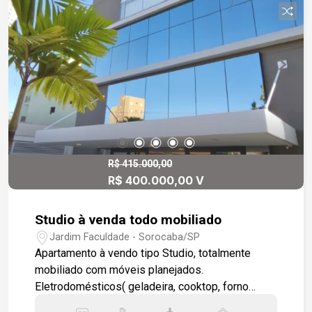
pé-direito alto e dormitórios com piso em
madeira, proporcionando conforto e sofisticação.
Condomínio com: -Portaria e segurança 24 horas
-Playground -Quadra poliesportiva -Campo de
futebol -Quadra de tênis -Quadra de areia -
Mercadinho -Salão de festas com churrasqueira -
Praça de convivência
R$ 415.000,00
R$ 400.000,00 V
Studio à venda todo mobiliado
Jardim Faculdade - Sorocaba/SP
Apartamento à vendo tipo Studio, totalmente
mobiliado com móveis planejados.
Eletrodomésticos( geladeira, cooktop, forno
elétrico, micro-ondas, ar condicionado. 01 vaga