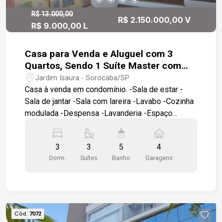
R$ 13.000,00
R$ 2.150.000,00 V
R$ 9.000,00 L
Casa para Venda e Aluguel com 3
Quartos, Sendo 1 Suíte Master com
Hidromassagem- Residencial Isaura,
Jardim Isaura - Sorocaba/SP
Campolin, Sorocaba/SP
Casa à venda em condomínio. -Sala de estar -
Sala de jantar -Sala com lareira -Lavabo -Cozinha
modulada -Despensa -Lavanderia -Espaço
gourmet -Quintal -Sala íntima no piso superior -3
suítes, sendo 1 máster com closet e
3
3
5
4
hidromassagem -4 vagas de garagem, sendo 2
Dorm.
Suítes
Banho
Garagens
cobertas Diferenciais: Ambientes amplos e
excelente padrão de acabamento. Cozinha
totalmente equipada, com ampla bancada em
granito, despensa com prateleiras em mármore e
espaço gourmet com churrasqueira e pia de
Cód.
7072
apoio. Escada em madeira, porta principal com