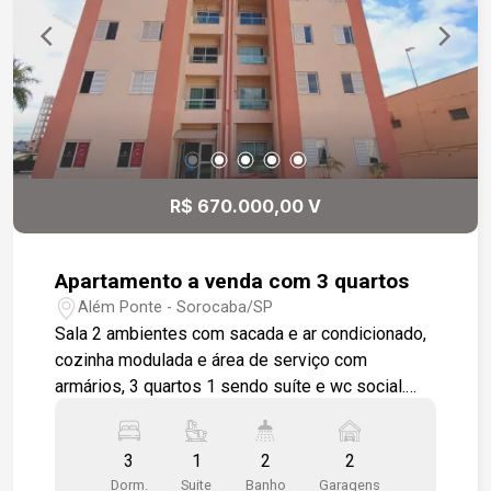
R$ 670.000,00 V
Apartamento a venda com 3 quartos
Além Ponte - Sorocaba/SP
Sala 2 ambientes com sacada e ar condicionado,
cozinha modulada e área de serviço com
armários, 3 quartos 1 sendo suíte e wc social.
dormitórios modulados. 2 vagas de garagem
descobertas. Condomínio com piscina adulto e
3
1
2
2
infantil, quadra, playground e salão de festas.
Dorm.
Suite
Banho
Garagens