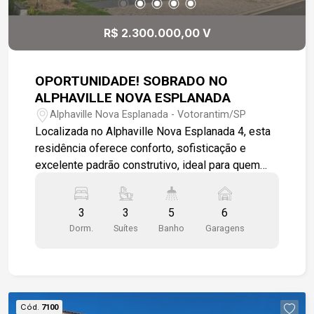
R$ 2.300.000,00 V
OPORTUNIDADE! SOBRADO NO
ALPHAVILLE NOVA ESPLANADA
Alphaville Nova Esplanada - Votorantim/SP
Localizada no Alphaville Nova Esplanada 4, esta
residência oferece conforto, sofisticação e
excelente padrão construtivo, ideal para quem
busca morar com qualidade de vida, segurança e
lazer completo. Com 450,99 m² de terreno e 227
3
3
5
6
m² de área construída, o imóvel possui
Dorm.
Suítes
Banho
Garagens
ambientes bem distribuídos e integrados. A sala
de estar é ampla e integrada à cozinha,
proporcionando praticidade e convivência
harmoniosa no dia a dia. São 3 suítes, todas
equipadas com ar-condicionado, sendo a suíte
Cód.
7100