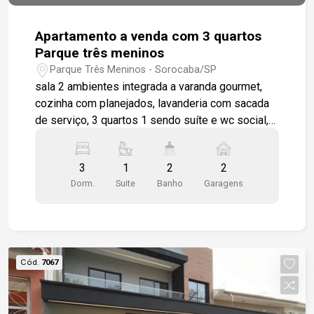
Apartamento a venda com 3 quartos
Parque três meninos
Parque Três Meninos - Sorocaba/SP
sala 2 ambientes integrada a varanda gourmet,
cozinha com planejados, lavanderia com sacada
de serviço, 3 quartos 1 sendo suíte e wc social,
banheiros com box em vidro e gabinete.
Apartamento todo em piso cerâmico, 2 vagas de
3
1
2
2
garagem . Condomínio com piscina, salão de
Dorm.
Suite
Banho
Garagens
festas, academia, brinquedoteca, playground.
Bairro com estrutura completa de comércios.
Cód.
7067