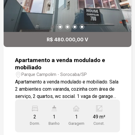
R$ 480.000,00 V
Apartamento a venda modulado e
mobiliado
Parque Campolim - Sorocaba/SP
Apartamento a venda modulado e mobiliado. Sala
2 ambientes com varanda, cozinha com área de
serviço, 2 quartos, wc social. 1 vaga de garagem
coberta. Condomínio localizado em rua próximo
ao Shopping Iguatemi, bairro com estrutura
2
1
1
49 m²
completa de comércios, farmácias, restaurantes,
Dorm.
Banho
Garagem
Const.
escolas, fácil acesso as principais Avenidas da
Cidade e Rodovia Raposo Tavares.