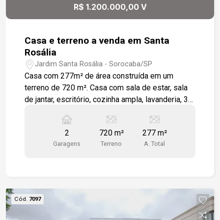
R$ 1.200.000,00 V
Casa e terreno a venda em Santa
Rosália
Jardim Santa Rosália - Sorocaba/SP
Casa com 277m² de área construída em um
terreno de 720 m². Casa com sala de estar, sala
de jantar, escritório, cozinha ampla, lavanderia, 3
quartos 1 sendo suíte e wc social. Garagem ,
edícula e quintal amplo. Esquina com ótima
2
720 m²
277 m²
visualização. Fácil acesso a Rodovia Raposo
Garagens
Terreno
A. Total
Tavares e Avenida Dom Aguirre. Excelente
oportunidade.
Cód.
7097