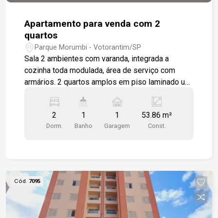
Apartamento para venda com 2
quartos
Parque Morumbi - Votorantim/SP
Sala 2 ambientes com varanda, integrada a
cozinha toda modulada, área de serviço com
armários. 2 quartos amplos em piso laminado um
dos quartos com modulados. Sala e cozinha em
piso porcelanato. wc social com box em vidro e
2
1
1
53.86 m²
gabinete. 1 vaga de garagem Localizado próximo
Dorm.
Banho
Garagem
Const.
ao shopping e fácil acesso a Rodovia Raposo
Tavares.
Cód.
7095