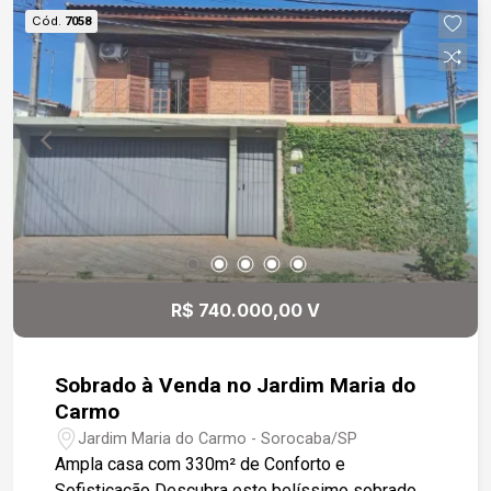
banheiro social. - Área gourmet com
Cód.
7058
churrasqueira e banheiro adicional. - Garagem
coberta para 1 carro com portão eletrônico. - Canil
e corredor lateral com acesso direto à área
gourmet. Casa dos Fundos (Edícula): - Totalmente
independente, com relógios de energia e água
separados. - 2 quartos, sala, cozinha com
gabinete sob a pia, banheiro e tanque externo. -
Garagem para 1 carro. - Toda em piso cerâmico,
garantindo praticidade e fácil manutenção.
Destaques da Localização: - Bairro tranquilo e
valorizado. - Excelente infraestrutura de
R$ 740.000,00 V
transporte com ônibus circular.
Sobrado à Venda no Jardim Maria do
Carmo
Jardim Maria do Carmo - Sorocaba/SP
Ampla casa com 330m² de Conforto e
Sofisticação Descubra este belíssimo sobrado