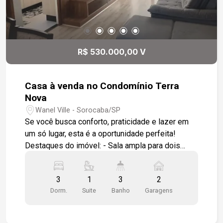
R$ 530.000,00 V
Casa à venda no Condomínio Terra
Nova
Wanel Ville - Sorocaba/SP
Se você busca conforto, praticidade e lazer em
um só lugar, esta é a oportunidade perfeita!
Destaques do imóvel: - Sala ampla para dois
ambientes, com piso laminado de madeira, forro
em gesso, luminárias embutidas em LED e
3
1
3
2
ventiladores de teto. - Porta balcão com acesso
Dorm.
Suite
Banho
Garagens
direto à área gourmet nos fundos, equipada com
churrasqueira. - Cozinha totalmente modulada,
integrada à lavanderia. - Um banheiro de apoio e