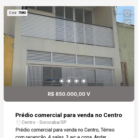
privativa Banheiro social Piso laminado nos
quartos, garantindo aconchego Porcelanato na
Cód.
7080
sala, trazendo elegância e fácil manutenção 2
vagas de garagem cobertas Ambientes bem
distribuídos, iluminados e prontos para morar!
Condomínio Clube Completo Viva com qualidade
de vida e segurança em um condomínio que
oferece: Piscina adulto e infantil Salão de festas
Academia equipada Salão de jogos
Brinquedoteca Espaço mulher Espaço pet
Portaria e segurança para toda a família Ideal
para quem deseja morar bem ou investir em uma
excelente oportunidade. Disponível para venda
R$ 850.000,00 V
ou locação. Entre em contato para agendar uma
visita e conhecer seu novo lar!
Prédio comercial para venda no Centro
Centro - Sorocaba/SP
Prédio comercial para venda no Centro, Térreo
com recepção, 4 salas, 3 wc e copa. Andar