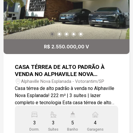
ar livre Bosque para momentos de relaxamento e
contato com a natureza Facilidade: Estuda troca
por carro ou apartamento de menor valor como
parte do pagamento! Não perca a chance de
morar onde a sua qualidade de vida está
garantida. Agende sua visita e venha conhecer
seu novo lar
R$ 2.550.000,00 V
CASA TÉRREA DE ALTO PADRÃO À
VENDA NO ALPHAVILLE NOVA
ESPLANADA!
Alphaville Nova Esplanada - Votorantim/SP
Casa térrea de alto padrão à venda no Alphaville
Nova Esplanada! 222 m² | 3 suítes | lazer
completo e tecnologia Esta casa térrea de alto
padrão é ideal para quem busca conforto,
tecnologia, sustentabilidade e lazer completo em
3
3
5
4
um dos bairros mais valorizados de Votorantim.
Dorm.
Suítes
Banho
Garagens
Com um projeto inteligente e soluções modernas,