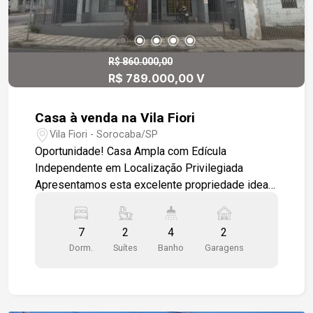
buscam valorização e alta rentabilidade Um
terreno versátil, bem posicionado e pronto para
receber o seu projeto. Não perca essa
oportunidade de investir em uma das melhores
R$ 860.000,00
R$ 789.000,00 V
regiões da cidade.
Casa à venda na Vila Fiori
Vila Fiori - Sorocaba/SP
Oportunidade! Casa Ampla com Edícula
Independente em Localização Privilegiada
Apresentamos esta excelente propriedade ideal
para famílias grandes ou investidores, localizada
em bairro tranquilo e bem servido por transporte
7
2
4
2
público. Casa Principal: - 5 dormitórios, sendo 2
Dorm.
Suítes
Banho
Garagens
suítes, todos com ótimo espaço. - Sala ampla no
andar superior e mais uma sala no térreo. -
Cozinha com piso em granito, armários
modulados e janelas em madeira. - Lavabo e