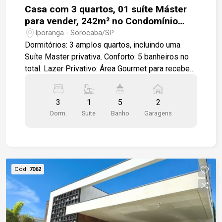
Casa com 3 quartos, 01 suíte Máster
para vender, 242m² no Condomínio
Matucci
Iporanga - Sorocaba/SP
Dormitórios: 3 amplos quartos, incluindo uma
Suíte Master privativa. Conforto: 5 banheiros no
total. Lazer Privativo: Área Gourmet para receber
amigos e celebrar momentos especiais.
Ambientes: 3 salas distintas para o seu bem-
3
1
5
2
estar: Sala de Estar Sala de Jantar Sala de TV
Dorm.
Suite
Banho
Garagens
Funcionalidade: Cozinha completa com armários
planejados, lavanderia e dependência de
empregada com banheiro. Vagas: Garagem
coberta para 2 carros. Lazer e Segurança do
Condomínio: Viva com a tranquilidade que você
Cód.
7062
merece! Segurança: Portaria e monitoramento 24
horas presencial. Lazer: Estrutura completa para
toda a família: Quiosque de Festa Academia
equipada Pista de Caminhada para exercícios ao