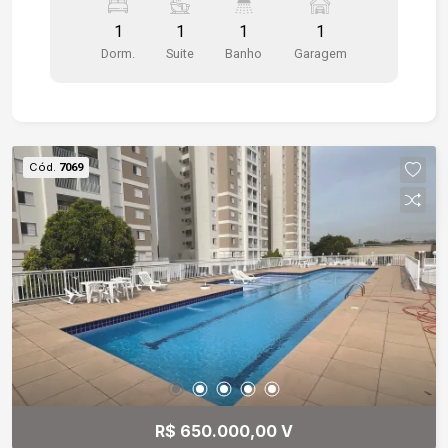
de garagem (coberta). Lavanderia compartilhada.
1
1
1
1
Mini mercado. Espaço gourmet na cobertura.
Dorm.
Suite
Banho
Garagem
Espaço Pet. Espaço Coworking. A poucos metros
da Faculdade de Medicina de Sorocaba, SESC,
próximo ao Campolim.
Cód.
7069
R$ 650.000,00 V