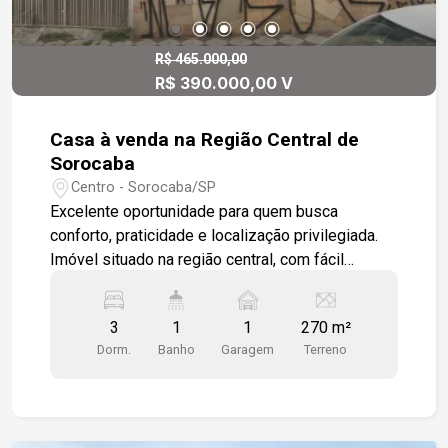
Sorocaba, o Edifício Claudia Cristina oferece
praticidade e conveniência. Fica próximo a
supermercados, farmácias, padarias, escolas,
R$ 465.000,00
R$ 390.000,00 V
restaurantes, academias e diversos serviços
essenciais. Além disso, possui fácil acesso às
principais vias da cidade, garantindo mobilidade
Casa à venda na Região Central de
no dia a dia. Deseja conhecer este imóvel e
Sorocaba
receber mais detalhes?
Centro - Sorocaba/SP
Excelente oportunidade para quem busca
conforto, praticidade e localização privilegiada.
Imóvel situado na região central, com fácil
acesso às principais avenidas, comércio variado,
linhas de ônibus circular e a poucos minutos do
3
1
1
270 m²
Shopping Cianê. Características do imóvel: - 1
Dorm.
Banho
Garagem
Terreno
vaga de garagem coberta - Sala, copa e cozinha
amplas - 3 dormitórios - Amplo quintal, ideal para
lazer ou futuras ampliações - Terreno de 270 m² -
Aproximadamente 180 m² de área construída