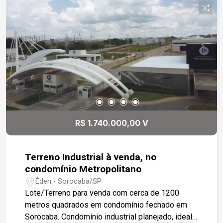
excelente infraestrutura e fácil acesso às
principais vias - Versatilidade: ideal para
empreendimentos institucionais, comerciais,
residenciais de alto padrão ou projetos mistos
Potencial de uso: - Condomínios residenciais
exclusivos - Centros empresariais e corporativos
- Instituições de ensino ou saúde - Complexos
culturais e de lazer - Empreendimentos de uso
misto (residencial + comercial) Não perca esta
oportunidade! Entre em contato e descubra como
R$ 1.740.000,00 V
este terreno pode ser o ponto de partida para o
seu próximo grande empreendimento.
Terreno Industrial à venda, no
condomínio Metropolitano
Éden - Sorocaba/SP
Lote/Terreno para venda com cerca de 1200
metros quadrados em condomínio fechado em
Sorocaba. Condomínio industrial planejado, ideal