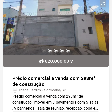
Pia esculpida em granito preto absoluto -
Banheiro social com acabamento moderno e
funcional. - Garagem coberta para dois veículos,
garantindo proteção e comodidade. - Design
contemporâneo, com excelente aproveitamento
dos espaços e acabamentos de alto padrão.
Essa casa é ideal para quem busca conforto,
elegância e segurança em um dos condomínios
mais valorizados da região. Entre em contato e
agende sua visita!
R$ 820.000,00 V
Prédio comercial a venda com 293m²
de construção
Cidade Jardim - Sorocaba/SP
Prédio comercial a venda com 293m² de
construção, imóvel em 3 pavimentos com 5 salas
, 9 banheiros , sala de reunião, recepção, copa e