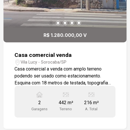
R$ 1.280.000,00 V
Casa comercial venda
Vila Lucy - Sorocaba/SP
Casa comercial a venda com amplo terreno
podendo ser usado como estacionamento.
Esquina com 18 metros de testada, topografia
plana com 442 m² de terreno. Localizado em
Avenida com grande fluxo de veículos, grande
2
442 m²
216 m²
variedade de comércios. Avenida com fácil
Garagens
Terreno
A. Total
acesso a Rodovia Raposo Tavares.