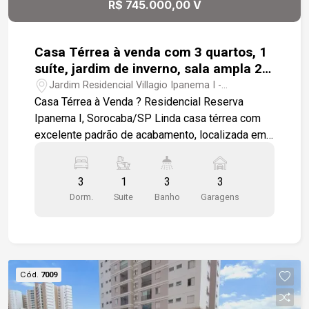
R$ 745.000,00 V
Casa Térrea à venda com 3 quartos, 1
suíte, jardim de inverno, sala ampla 2
ambientes e cozinha integrada ao
Jardim Residencial Villagio Ipanema I -
espaço gourmet no Residencial
Sorocaba/SP
Casa Térrea à Venda ? Residencial Reserva
Reserva Ipanema I, Sorocaba/SP
Ipanema I, Sorocaba/SP Linda casa térrea com
excelente padrão de acabamento, localizada em
um dos residenciais mais tranquilos da região.
Características do imóvel: 3 dormitórios, sendo 1
3
1
3
3
suíte Sala ampla com dois ambientes e jardim de
Dorm.
Suite
Banho
Garagens
inverno Cozinha integrada ao espaço gourmet
Banheiro externo para atender a área de lazer
Quintal com preparação para SPA e ducha
instalada Iluminação completa e fino acabamento
Paisagismo valorizando a entrada da casa
Cód.
7009
Preparação para carregador de carro elétrico
Imóvel ideal para quem busca conforto,