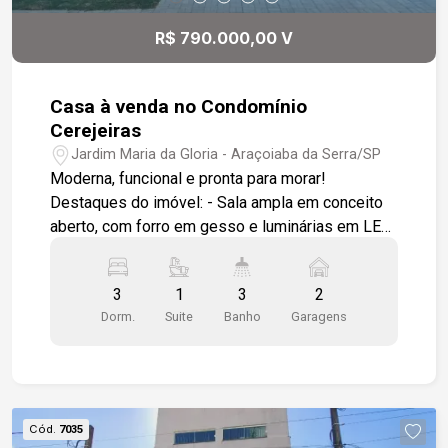
2 minutos do Centro e 3 minutos da Rodovia
Raposo Tavares, oferecendo mobilidade e
R$ 790.000,00 V
conveniência Uma casa pensada para quem
valoriza conforto, estética moderna e uma
localização estratégica. Agende sua visita e
Casa à venda no Condomínio
venha conhecer seu novo lar!
Cerejeiras
Jardim Maria da Gloria - Araçoiaba da Serra/SP
Moderna, funcional e pronta para morar!
Destaques do imóvel: - Sala ampla em conceito
aberto, com forro em gesso e luminárias em LED
embutidas, proporcionando sofisticação e
conforto. - Cozinha americana integrada, com
3
1
3
2
balcão em granito preto em formato L, ideal para
Dorm.
Suite
Banho
Garagens
quem valoriza praticidade e estilo. - Área
gourmet completa, com churrasqueira e balcão de
apoio em granito, conectada à cozinha por uma
porta balcão em vidro. - Quintal gramado, perfeito
para lazer, pets ou jardinagem. - Três dormitórios,
Cód.
7035
sendo uma suíte com: Box em vidro temperado