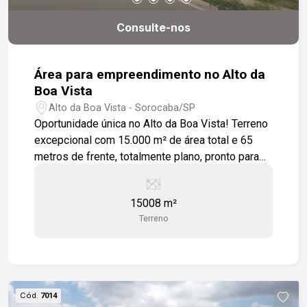
Consulte-nos
Área para empreendimento no Alto da
Boa Vista
Alto da Boa Vista - Sorocaba/SP
Oportunidade única no Alto da Boa Vista! Terreno
excepcional com 15.000 m² de área total e 65
metros de frente, totalmente plano, pronto para
receber grandes projetos. Localizado em uma
das regiões mais valorizadas e estratégicas da
15008 m²
cidade, este espaço reúne ampla acessibilidade,
Terreno
visibilidade privilegiada e potencial construtivo
diferenciado. Destaques do imóvel: - Área total:
15.000 m² - Frente ampla: 65 metros lineares -
Topografia: terreno plano, facilitando obras e
reduzindo custos de implantação - Localização:
Cód.
7014
Alto da Boa Vista ? região consolidada, com