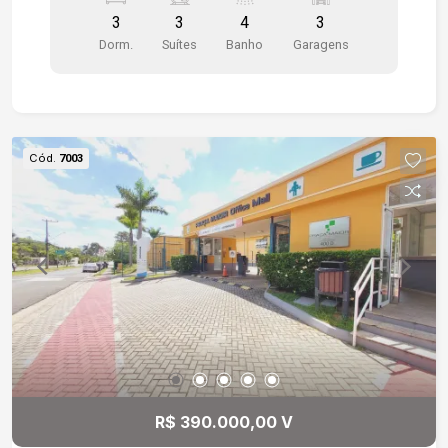
e conveniência, cercado por uma completa rede
3
3
4
3
de serviços e comércios que funcionam 24
Dorm.
Suítes
Banho
Garagens
horas. O imóvel conta com uma ampla sala
integrada à cozinha planejada com móveis
modulados, proporcionando um ambiente
moderno e acolhedor. A varanda gourmet é
totalmente equipada, inclusive com coifa, ideal
Cód.
7003
para receber amigos e familiares. São 3 suítes,
sendo uma delas com closet, garantindo conforto
e privacidade para toda a família. O apartamento
possui ar-condicionado em todos os ambientes,
além de lavanderia independente e uma varanda
de serviço. O condomínio combina modernidade,
elegância e sofisticação, com duas torres
exclusivas e uma infraestrutura completa de
lazer e bem-estar: Piscina adulto e infantil
Espaço kids Mini golfe Music Hall Quadra
poliesportiva Spa Sauna Academia (fitness) Uma
R$ 390.000,00 V
excelente oportunidade para quem busca