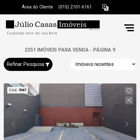
Área do Cliente
|
(015) 2101-6161
2351 IMÓVEIS PARA VENDA - PÁGINA 9
Refinar Pesquisa
Cód.
7047