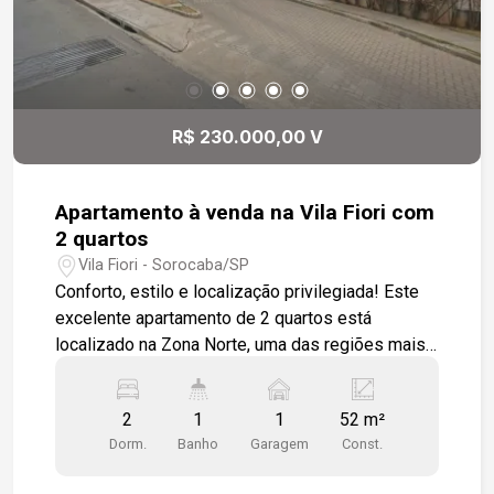
Sorocaba, cercada por avenidas importantes e
próxima a hospital, shopping, padarias, comércio
variado e muito mais. Uma oportunidade única
para quem busca qualidade de vida, praticidade e
um imóvel diferenciado em Sorocaba.
R$ 230.000,00 V
Apartamento à venda na Vila Fiori com
2 quartos
Vila Fiori - Sorocaba/SP
Conforto, estilo e localização privilegiada! Este
excelente apartamento de 2 quartos está
localizado na Zona Norte, uma das regiões mais
completas e valorizadas da cidade. Ideal para
quem busca qualidade de vida com ótimo padrão
2
1
1
52 m²
de acabamento. Características do imóvel: - 2
Dorm.
Banho
Garagem
Const.
dormitórios com piso laminado de madeira,
aconchegantes e bem iluminados - Sala ampla