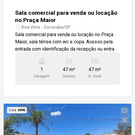
qualidade de vida, conforto e uma localização
privilegiada no Campolim.
Sala comercial para venda ou locação
no Praça Maior
Boa Vista - Sorocaba/SP
Sala comercial para venda ou locação no Praça
Maior, sala térrea com wc e copa. Acesso pela
entrada com identificação da recepção ou entrada
pela lateral . Ambientes em porcelanato e 2
aparelhos de ar condicionados. 1 vaga de
1
47 m²
47 m²
garagem privativa. Condomínio com restaurante,
Garagem
Terreno
A. Total
portaria, estacionamento próprio com
possibilidade de convênio, sala de eventos.
Cód.
6996