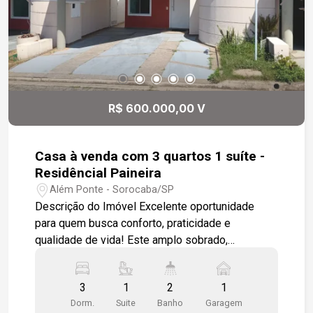
Aparecidinha, no condomínio Lago da Boa Vista
Fácil acesso às principais rodovias da região:
Castello Branco, Raposo Tavares e João Leme
dos Santos Próximo a escolas, supermercados,
shopping centers e toda a infraestrutura
necessária para o dia a dia Agende sua visita e
R$ 600.000,00 V
descubra o imóvel que une sofisticação, conforto
e excelente localização!
Casa à venda com 3 quartos 1 suíte -
Residêncial Paineira
Além Ponte - Sorocaba/SP
Descrição do Imóvel Excelente oportunidade
para quem busca conforto, praticidade e
qualidade de vida! Este amplo sobrado,
localizado no Residencial Palmeira, oferece
ambientes bem distribuídos e espaços
3
1
2
1
projetados para proporcionar o máximo de bem-
Dorm.
Suite
Banho
Garagem
estar à sua família. O imóvel dispõe de: 3