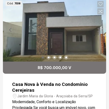
Uma casa espaçosa, bem localizada e com
Cód.
7038
grande potencial para quem deseja morar perto
de tudo. Interessados, entrar em contato para
mais informações ou agendar uma visita.
R$ 700.000,00 V
Casa Nova à Venda no Condomínio
Cerejeiras
Jardim Maria da Gloria - Araçoiaba da Serra/SP
Modernidade, Conforto e Localização
Privilegiada Se você busca um imóvel novo, com