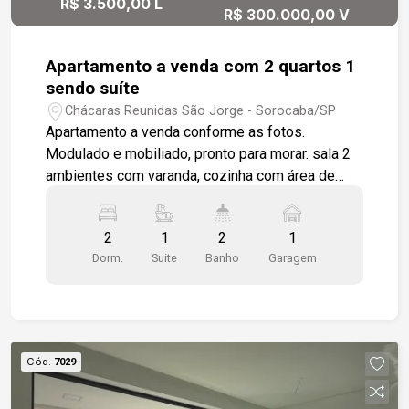
R$ 3.500,00 L
R$ 300.000,00 V
Apartamento a venda com 2 quartos 1
sendo suíte
Chácaras Reunidas São Jorge - Sorocaba/SP
Apartamento a venda conforme as fotos.
Modulado e mobiliado, pronto para morar. sala 2
ambientes com varanda, cozinha com área de
serviço. 2 quartos 1 sendo suíte. 1 vaga de
garagem coberta No valor da locação está
2
1
2
1
incluso: Aluguel, condomínio, água e IPTU.
Dorm.
Suite
Banho
Garagem
Cód.
7029