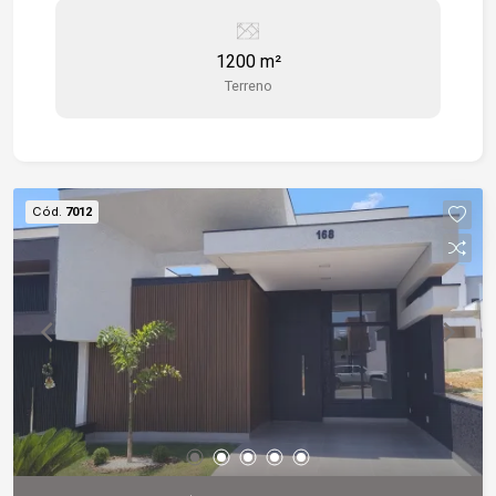
para a construção de galpão industrial ou
comercial com total infra estrutura logística para
1200 m²
a chegada e saída de mercadorias. Topografia:
Terreno
plano Descrição do Bairro: Infraestrutura
completa em comércios e serviços. Descrição do
Entorno: Próximo a mercados, posto de
combustível e fácil acesso às rodovias Castelo
Branco e Raposo Tavares.
Cód.
7012