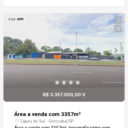
com piso em porcelanato, perfeita para receber
amigos e familiares - Sala de jantar com
revestimento 3D, trazendo sofisticação e
Cód.
6991
personalidade ao ambiente - Cozinha com
modulados planejados, funcional e moderna -
Área de serviço integrada, prática e bem
distribuída - Banheiro social com acabamento
refinado - Vaga de garagem - Condomínio seguro
e bem cuidado Localização estratégica: -
Próximo a supermercados, escolas, farmácias e
transporte público - Fácil acesso às principais
vias da região - Bairro tranquilo com excelente
infraestrutura Agende sua visita e surpreenda-se!
Este apartamento é ideal para quem valoriza
R$ 3.357.000,00 V
conforto, bom gosto e praticidade no dia a dia.
Área a venda com 3357m²
Cajuru do Sul - Sorocaba/SP
Área a venda com 3357m², topografia plana com