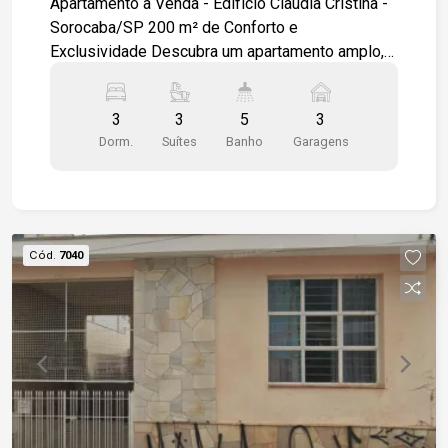
Apartamento à Venda - Edifício Claudia Cristina -
Sorocaba/SP 200 m² de Conforto e
Exclusividade Descubra um apartamento amplo,
elegante e com excelente distribuição interna no
tradicional Edifício Claudia Cristina, ideal para
3
3
5
3
quem busca espaço, privacidade e qualidade de
Dorm.
Suítes
Banho
Garagens
vida. Características do imóvel: - Hall de entrada
privativo - Sala de estar e jantar integradas, com
bar, proporcionando ambientes amplos e
perfeitos para receber - 03 suítes, sendo: - 1
suíte com armários modulados e banheira - 1
Cód.
7040
suíte com armário modulado e varanda privativa -
Cozinha planejada com armários modulados -
Despensa - Ampla área de serviço -
Dependência de empregada - Varanda que se
estende da sala até a suíte, oferecendo
excelente ventilação e luminosidade Sobre o
Edifício Claudia Cristina e a Localização:
Localizado em uma região valorizada de