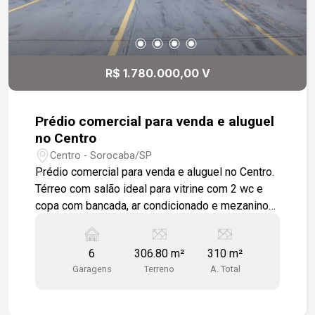
R$ 1.780.000,00 V
Prédio comercial para venda e aluguel
no Centro
Centro - Sorocaba/SP
Prédio comercial para venda e aluguel no Centro.
Térreo com salão ideal para vitrine com 2 wc e
copa com bancada, ar condicionado e mezanino
com ampla sala, espaço totalmente independente
para atendimento ao cliente, podendo também
6
306.80 m²
310 m²
ser integrado a parte de escritório. Espaço de
Garagens
Terreno
A. Total
ADM com 2 salas e wc, mezanino com 3 salas e
wc. Frente com recuo para estacionar 3 veículos.
Localizado no Centro da Cidade em rua com