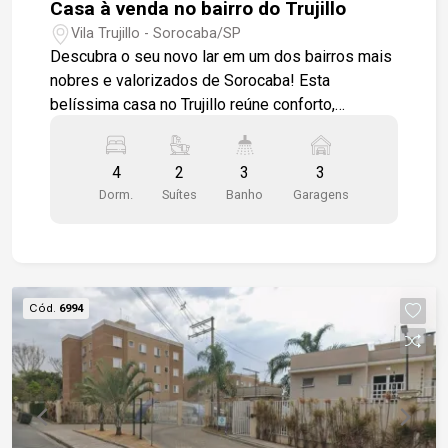
Casa à venda no bairro do Trujillo
Vila Trujillo - Sorocaba/SP
Descubra o seu novo lar em um dos bairros mais
nobres e valorizados de Sorocaba! Esta
belíssima casa no Trujillo reúne conforto,
elegância e praticidade em cada detalhe:
Características do imóvel: - 4 quartos amplos,
4
2
3
3
sendo 2 suítes - Sala de estar com piso em
Dorm.
Suítes
Banho
Garagens
cerâmica, parede em granito rústico e forro em
madeira de lei - Escada com coluna e guarda
corpo sofisticados - Lavabo moderno - Sala de
jantar aconchegante com piso em madeira -
Quartos espaçosos e confortáveis - Área
Cód.
6994
gourmet completa com churrasqueira, fogão e
forno à lenha - Piscina para momentos de lazer e
relaxamento - Garagem coberta para até 3
veículos Localização privilegiada: Situada em
bairro nobre e bem estruturado, a casa está a
poucos minutos do centro comercial de