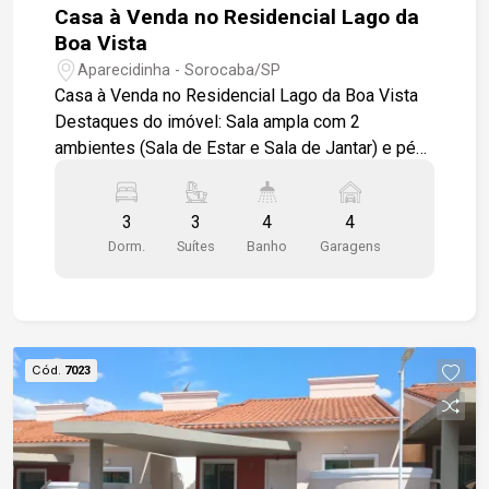
Casa à Venda no Residencial Lago da
Boa Vista
Aparecidinha - Sorocaba/SP
Casa à Venda no Residencial Lago da Boa Vista
Destaques do imóvel: Sala ampla com 2
ambientes (Sala de Estar e Sala de Jantar) e pé
direito duplo Lavabo moderno Cozinha espaçosa
com ilha em granito, armários planejados e
3
3
4
4
iluminação em LED Área de Serviço com armários
Dorm.
Suítes
Banho
Garagens
Banheiro de Serviço 3 suítes amplas, todas com
armários embutidos, ar-condicionado e banheiros
com Box Blindex Ambientes revestidos em
porcelanato de primeira linha Varanda integrada
para momentos de descanso Lazer e conforto:
Cód.
7023
Espaço gourmet com churrasqueira Piscina com
WC de apoio Iluminação planejada em todos os
ambientes 4 vagas de garagem, sendo 2
cobertas Localização privilegiada: Condomínio
fechado com segurança e lazer Situado no bairro