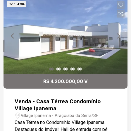
churrasqueira e pia, perfeita para reuniões e
Cód.
4784
eventos sociais. A casa também conta com uma
lavanderia e um pequeno quintal, que adiciona
mais praticidade e espaço ao ambiente. O imóvel
dispõe de três quartos, sendo um deles uma
suíte com um banheiro que inclui nicho e pia com
cuba esculpida, oferecendo conforto e estilo. As
esquadrias de alumínio garantem durabilidade e
segurança, enquanto a iluminação já está pronta
para uso. Todos os pisos e revestimentos são
em porcelanato, proporcionando elegância e
facilidade de manutenção. A casa oferece três
R$ 4.200.000,00 V
vagas de garagem, sendo uma delas coberta,
atendendo às suas necessidades de
estacionamento com conforto e praticidade.
Venda - Casa Térrea Condomínio
Gostaria de saber mais informações ou agendar
Village Ipanema
uma visita?
Village Ipanema - Araçoiaba da Serra/SP
Casa Térrea no Condomínio Village Ipanema
Destaques do imóvel: Hall de entrada com pé