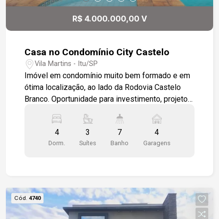
R$ 4.000.000,00 V
Casa no Condomínio City Castelo
Vila Martins - Itu/SP
Imóvel em condomínio muito bem formado e em
ótima localização, ao lado da Rodovia Castelo
Branco. Oportunidade para investimento, projeto
muito interessante, a casa necessita de reforma.
Possui garagem coberta para 4 carros com
4
3
7
4
banheiro e acesso à lavanderia. Ampla varanda
Dorm.
Suítes
Banho
Garagens
com área gourmet com churrasqueira. Cozinha
espaçosa com despensa. Sala para 3 ambientes
com lareira, portas balcão para frente e parte de
trás da casa, pé direito de 8 metros, banheiro
com chuveiro e escada caracol que leva a um
Cód.
4740
mezanino bem espaçoso com uma suíte,
escritório e terraço. No piso inferior temos 3