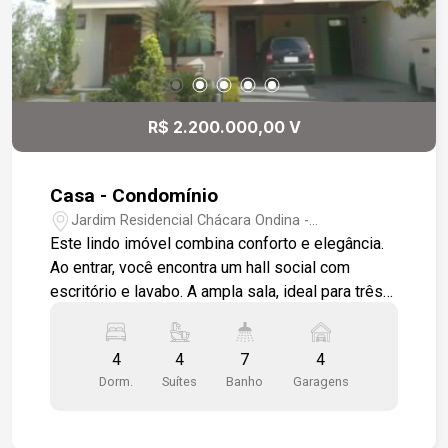
R$ 2.200.000,00 V
Casa - Condomínio
Jardim Residencial Chácara Ondina -
Sorocaba/SP
Este lindo imóvel combina conforto e elegância.
Ao entrar, você encontra um hall social com
escritório e lavabo. A ampla sala, ideal para três
ambientes, é revestida em porcelanato polido,
com sanca em gesso e belos lustres. A cozinha
4
4
7
4
grande, equipada com armários, é perfeita para
Dorm.
Suítes
Banho
Garagens
quem gosta de cozinhar, e a área gourmet com
sala de TV é ideal para receber amigos. São
quatro suítes aconchegantes, todas com táco de