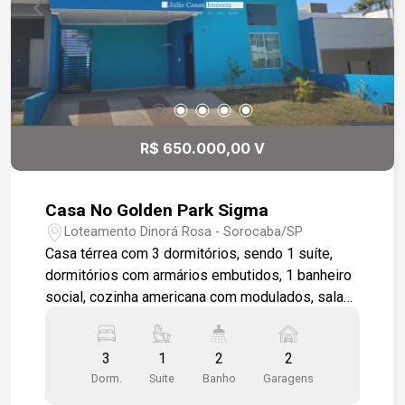
R$ 650.000,00 V
Casa No Golden Park Sigma
Loteamento Dinorá Rosa - Sorocaba/SP
Casa térrea com 3 dormitórios, sendo 1 suíte,
dormitórios com armários embutidos, 1 banheiro
social, cozinha americana com modulados, sala
de estar, quintal com área gourmet com pia de
apoio com bancada, entrada lateral, garagem para
3
1
2
2
2 carros cobertos. Toda casa em piso cerâmico,
Dorm.
Suite
Banho
Garagens
box em vidros nos banheiros.