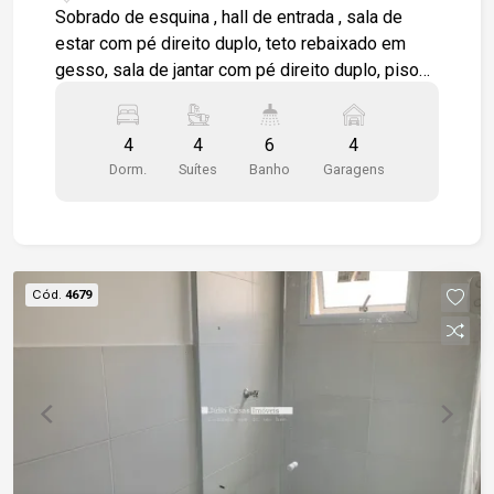
Sorocaba/SP
Sobrado de esquina , hall de entrada , sala de
estar com pé direito duplo, teto rebaixado em
gesso, sala de jantar com pé direito duplo, piso
em porcelanato, sala de tv, escritório, lavabo,
cozinha com móveis planejados, coifa em inox,
4
4
6
4
despensa com prateleiras em granito, área
Dorm.
Suítes
Banho
Garagens
gourmet integrada com churrasqueira, fogão a
lenha, pia com gabinete e depósito, área de
serviço modulada, corredor lateral, jacuzzi
elevada em deck de madeira e iluminação, suíte
no térreo, andar superior com 3 suítes
Cód.
4679
moduladas, 1 sendo máster com closet, todas
com ar condicionado. Casa com aquecimento
solar e 2 vagas de garagens cobertas.