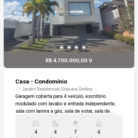
dormitórios, 3 vagas de garagem cobertas e 3
vagas descobertas
R$ 4.700.000,00 V
Casa - Condomínio
Jardim Residencial Chácara Ondina -
Sorocaba/SP
Garagem coberta para 4 veículo, escritório
modulado com lavabo e entrada independente,
sala com lareira a gás, sala de estar, sala de
jantar, projetor Benk 4K com home theater , sala
de estar com lavabo exclusivo, cozinha integrada
4
4
7
4
com área gourmet, ambas equipadas com