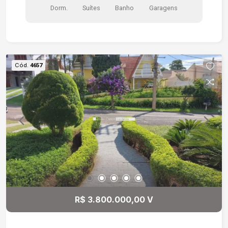
Dorm.
Suítes
Banho
Garagens
granito, quintal com paisagismo, garagem para 3
veículos cobertos. Excelente acabamento
Cód.
4657
R$ 3.800.000,00 V