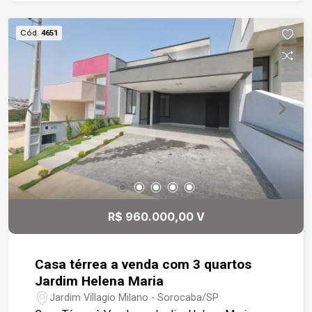
ipê, sendo a master um destaque com varandas e
um deck privativo. No segundo piso, um
Cód.
4651
espaçoso sótão serve como salão para festas
ou atividades. Com acabamentos em madeira,
granito e mármore, o imóvel também possui
aquecimento solar e piscina aquecida a gás.
Venha conhecer este lar que une estilo e
funcionalidade!
R$ 960.000,00 V
Casa térrea a venda com 3 quartos
Jardim Helena Maria
Jardim Villagio Milano - Sorocaba/SP