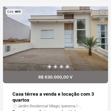
condomínio conta com segurança 24h, piscinas
adulto e infantil aquecidas, salão de festas, área
Cód.
4873
gourmet e playground. Em ótima localização, a
apenas 9 minutos do Shopping Iguatemi, com
fácil acesso a rodovia Raposo Tavares e próximo
a supermercados, restaurantes e lanchonetes.
R$ 630.000,00 V
Casa térrea a venda e locação com 3
quartos
Jardim Residencial Villagio Ipanema I -