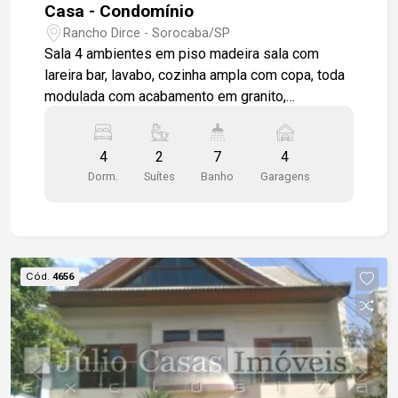
Casa - Condomínio
Rancho Dirce - Sorocaba/SP
Sala 4 ambientes em piso madeira sala com
lareira bar, lavabo, cozinha ampla com copa, toda
modulada com acabamento em granito,
dependência de empregada completa, casa de
hóspede, 4 dormitórios sendo 2 suítes 1 sendo
4
2
7
4
máster, com modulados, closet , piso em
Dorm.
Suítes
Banho
Garagens
madeira, todos com varanda em piso granito,
ampla sala entre os dormitórios, wc social salão
de festas wc, sauna, piscina ampla, quintal
grande área gourmet com churrasqueira, pia, casa
toda com excelente acabamento.
Cód.
4656