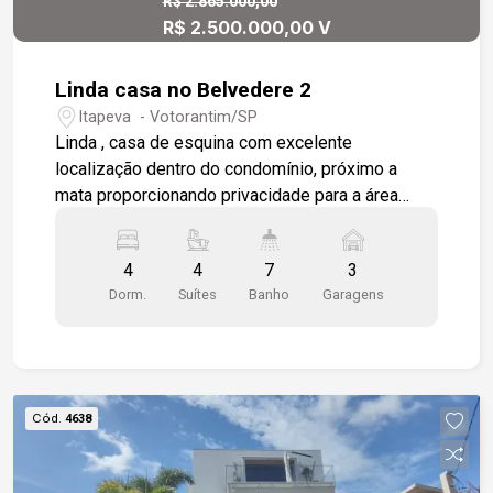
R$ 2.865.000,00
R$ 2.500.000,00 V
Linda casa no Belvedere 2
Itapeva - Votorantim/SP
Linda , casa de esquina com excelente
localização dentro do condomínio, próximo a
mata proporcionando privacidade para a área
gourmet, sala de estar integrada com a área
gourmet e cozinha, toda em piso porcelanato
4
4
7
3
com ar condicionado, sala com lavabo com pia
Dorm.
Suítes
Banho
Garagens
sobreposta , sala de jantar integrada com a
cozinha toda modulada com bancada em granito,
coifa em inox, despensa, dependência de
empregada completa, área de serviço com
armários, área gourmet com churrasqueira,
Cód.
4638
cozinha com gabinetes, piscina aquecida e
vestiário. Andar superior com 4 suítes todas com
closet e modulados, escritório entre os