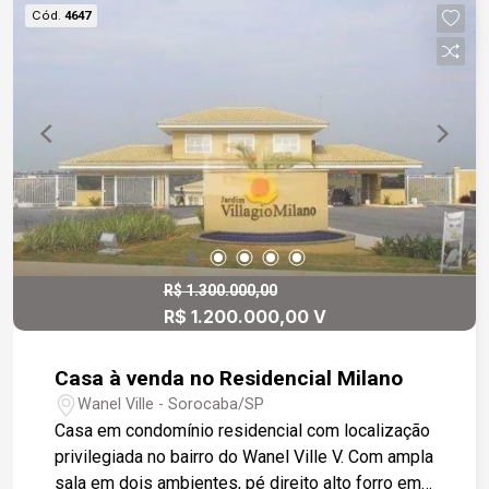
com acabamento em gesso. Banheiros
Cód.
4647
sofisticados, com cubas esculpidas, box em
vidro e nicho. Garagem coberta para 2 veículos.
Infraestrutura para ar condicionado pronta e
aquecedor solar. Uma casa perfeita para quem
busca conforto e sofisticação em um excelente
condomínio.
R$ 1.300.000,00
R$ 1.200.000,00 V
Casa à venda no Residencial Milano
Wanel Ville - Sorocaba/SP
Casa em condomínio residencial com localização
privilegiada no bairro do Wanel Ville V. Com ampla
sala em dois ambientes, pé direito alto forro em