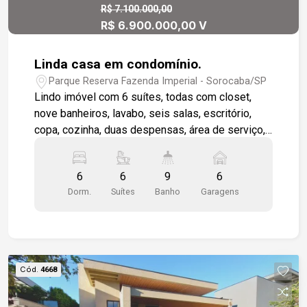
R$ 7.100.000,00
R$ 6.900.000,00 V
Linda casa em condomínio.
Parque Reserva Fazenda Imperial - Sorocaba/SP
Lindo imóvel com 6 suítes, todas com closet,
nove banheiros, lavabo, seis salas, escritório,
copa, cozinha, duas despensas, área de serviço,
duas suítes dependência de empregados. Quatro
varandas, terraço, quintal, espaço com
6
6
9
6
churrasqueira, salão de festas, sala de ginástica.
Dorm.
Suítes
Banho
Garagens
Duas piscinas (Adulto e infantil). Ar condicionado,
aquecedor, home theater, sauna com ducha e
hidromassagem. Adega, dois bares, jardim, quatro
fontes, elevador panorâmico, capela. Vitrais e
lustres de cristais Seis garagens cobertas,
Cód.
4668
portão eletrônico, alarme, interfone, câmeras com
monitoramento 24 horas e cerca elétrica. Aceita