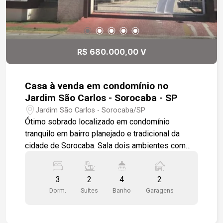
R$ 680.000,00 V
Casa à venda em condomínio no
Jardim São Carlos - Sorocaba - SP
Jardim São Carlos - Sorocaba/SP
Ótimo sobrado localizado em condomínio
tranquilo em bairro planejado e tradicional da
cidade de Sorocaba. Sala dois ambientes com
piso revestido em porcelanato Lavabo Cozinha
americana com paredes azulejadas até o teto e
3
2
4
2
armários planejados 3 quartos, sendo duas
Dorm.
Suítes
Banho
Garagens
suítes, a master com banheira de hidro
massagem 2 vagas de garagem, coberta. Área de
serviço Área gourmet com churrasqueira. O