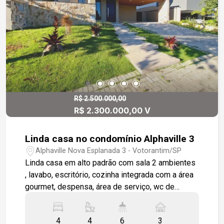
terrenos para construção de casas ou prédios
como permuta
R$ 2.500.000,00
R$ 2.300.000,00 V
Linda casa no condomínio Alphaville 3
Alphaville Nova Esplanada 3 - Votorantim/SP
Linda casa em alto padrão com sala 2 ambientes
, lavabo, escritório, cozinha integrada com a área
gourmet, despensa, área de serviço, wc de
serviço, piscina tipo natural, 4 suítes sendo uma
máster, casa toda em acabamento de porcelanato
4
4
6
3
de primeira linha, gessos e sancas, pedras em