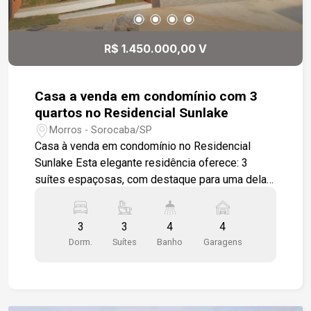
R$ 1.450.000,00 V
Casa a venda em condomínio com 3
quartos no Residencial Sunlake
Morros - Sorocaba/SP
Casa à venda em condomínio no Residencial
Sunlake Esta elegante residência oferece: 3
suítes espaçosas, com destaque para uma delas,
que conta com área adicional para um closet. Sala
e cozinha gourmet integradas, ambas com piso
3
3
4
4
em porcelanato de primeira linha. Cozinha
Dorm.
Suítes
Banho
Garagens
gourmet equipada com churrasqueira e ilha, ideal
para receber amigos e familiares. Lavabo. Quintal
com piscina, ducha e lavanderia. Entrada de
serviço independente. Iluminação em LED e teto