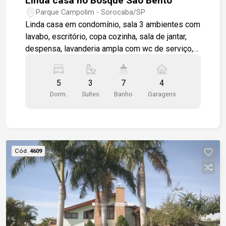
Linda casa no Bosque São Bento
Parque Campolim - Sorocaba/SP
Linda casa em condomínio, sala 3 ambientes com
lavabo, escritório, copa cozinha, sala de jantar,
despensa, lavanderia ampla com wc de serviço,
amplo quintal com paisagismo, piscina com
cascata e wc, área gourmet com churrasqueira,
5
3
7
4
salão e pia de apoio, 5 dormitórios sendo 3
Dorm.
Suítes
Banho
Garagens
suítes, sala de tv, ., casa toda com varanda ,
Garagem para 4 veículos, e depósito
Cód.
4609