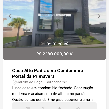
dormitórios sendo duas suítes com
hidromassagem e a suíte master com closet e
jardim de inverno. Hall entre os quartos com
jardim de inverno e nicho para armário embutido.
Sauna com boa área com duas pias e chuveiro.
Bonito jardim, bem arborizado, com piscina com
bar e cascata. Quadra poliesportiva e uma casa
para funcionários contendo 2 quartos, sala,
cozinha e banheiro.
R$ 2.180.000,00 V
Casa Alto Padrão no Condomínio
Portal da Primavera
Jardim do Paço - Sorocaba/SP
Linda casa em condomínio fechado. Construção
moderna e acabamento de altíssimo padrão.
Quatro suítes sendo 3 no piso superior e uma no
térreo. Todas com móveis sob medida da