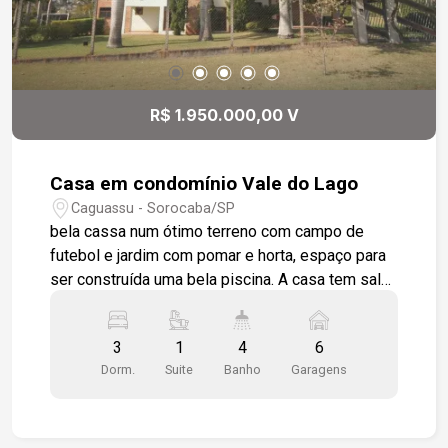
R$ 1.950.000,00 V
Casa em condomínio Vale do Lago
Caguassu - Sorocaba/SP
bela cassa num ótimo terreno com campo de
futebol e jardim com pomar e horta, espaço para
ser construída uma bela piscina. A casa tem sala
de estar com lareira, sala de jantar, esta em piso
cerâmico e sala intima no mezanino com piso em
3
1
4
6
madeira e ar condicionado. Lavabo, cozinha
Dorm.
Suite
Banho
Garagens
americana com pia em mármore e armários,
despensa com armários, lavanderia, dependência
de empregada completa, escritório mobiliado
com ar condicionado. Ainda no térreo você tem 3