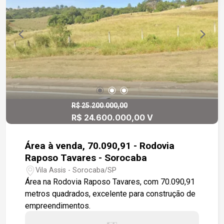
região de grande desenvolvimento e cercada por
condomínios como Villa dos Ingleses e Villa do
Bosque, além de próximo a comércios em geral
como; padarias, restaurantes, supermercados.
Fácil acesso à rodovia Raposo Tavares e a cerca
de 10minutos de carro do shopping Iguatemi
Esplanada.
R$ 25.200.000,00
R$ 24.600.000,00 V
Área à venda, 70.090,91 - Rodovia
Raposo Tavares - Sorocaba
Vila Assis - Sorocaba/SP
Área na Rodovia Raposo Tavares, com 70.090,91
metros quadrados, excelente para construção de
empreendimentos.