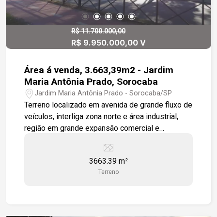
R$ 11.700.000,00
R$ 9.950.000,00 V
Área á venda, 3.663,39m2 - Jardim
Maria Antônia Prado, Sorocaba
Jardim Maria Antônia Prado - Sorocaba/SP
Terreno localizado em avenida de grande fluxo de
veículos, interliga zona norte e área industrial,
região em grande expansão comercial e
residencial, sendo edificados vários
condomínios. Frente para duas ruas, facilitando a
3663.39 m²
logística ou estacionamento, para futuro
Terreno
comércio, sendo uma excelente Área para
construtoras e incorporados.