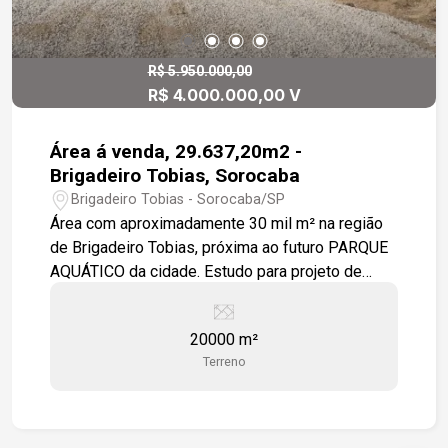
R$ 5.950.000,00
R$ 4.000.000,00 V
Área á venda, 29.637,20m2 -
Brigadeiro Tobias, Sorocaba
Brigadeiro Tobias - Sorocaba/SP
Área com aproximadamente 30 mil m² na região
de Brigadeiro Tobias, próxima ao futuro PARQUE
AQUÁTICO da cidade. Estudo para projeto de
loteamento já realizado com alcance de 130
lotes. já considerando arruamento e app. Ótima
20000 m²
localização com fácil acesso à Rod Raposo
Terreno
Tavares e Castelo Branco. Próximo de serviços
públicos, de conveniência e comércios em geral