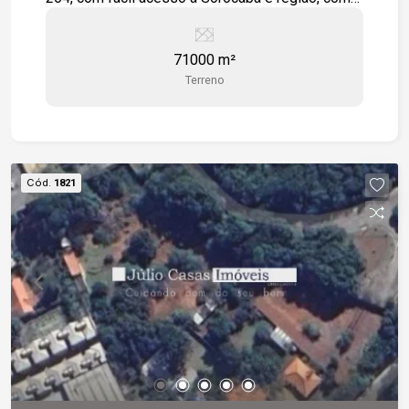
cerca de 70.000m².
71000 m²
Terreno
Cód.
1821