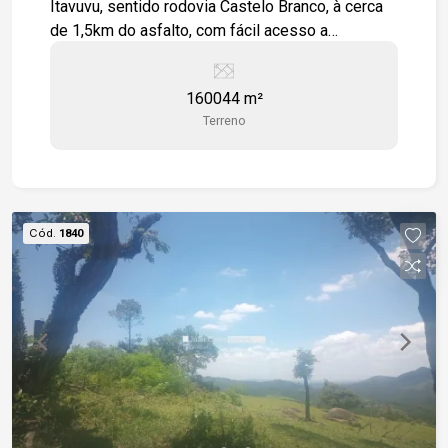
Itavuvu, sentido rodovia Castelo Branco, à cerca
de 1,5km do asfalto, com fácil acesso a
Sorocaba e região, com cerca de 160.000m².
Numa área em pleno desenvolvimento para
160044 m²
Sorocaba e região.
Terreno
Cód.
1840