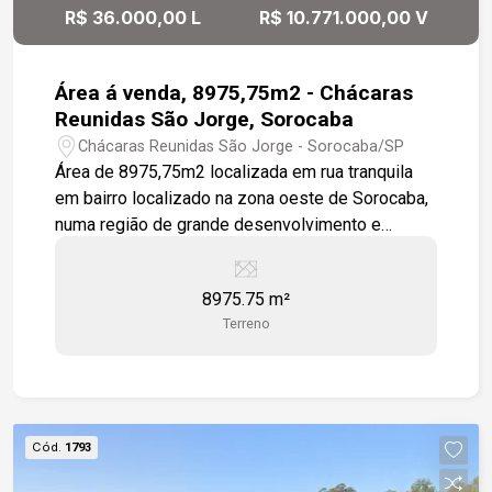
R$ 36.000,00 L
R$ 10.771.000,00 V
Área á venda, 8975,75m2 - Chácaras
Reunidas São Jorge, Sorocaba
Chácaras Reunidas São Jorge - Sorocaba/SP
Área de 8975,75m2 localizada em rua tranquila
em bairro localizado na zona oeste de Sorocaba,
numa região de grande desenvolvimento e
cercada por condomínios como Villa dos
Ingleses e Villa do Bosque, além de próximo a
8975.75 m²
comércios em geral como; padarias, restaurantes,
Terreno
supermercados. Fácil acesso à rodovia Raposo
Tavares e a cerca de 10minutos de carro do
shopping Iguatemi Esplanada. O Terreno tem um
leve declive, compreendendo dois lotes com
frente para duas ruas, um com testada de 28m e
Cód.
1793
outro com testada de 50m, ambos somando uma
área aproximada de 9.000m². Localizado numa