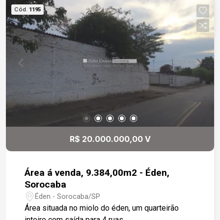
Cód.
1195
R$ 20.000.000,00 V
Área á venda, 9.384,00m2 - Éden,
Sorocaba
Éden - Sorocaba/SP
Área situada no miolo do éden, um quarteirão
inteiro com saída para 4 ruas.