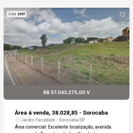
Cód.
2297
R$ 57.043.275,00 V
Área á venda, 38.028,85 - Sorocaba
Jardim Faculdade - Sorocaba/SP
Área comercial: Excelente localização, avenida