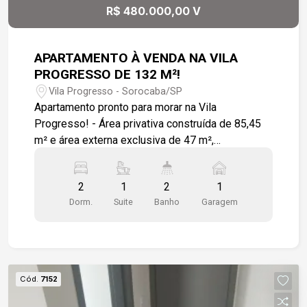
diversos serviços.
R$ 480.000,00 V
APARTAMENTO À VENDA NA VILA
PROGRESSO DE 132 M²!
Vila Progresso - Sorocaba/SP
Apartamento pronto para morar na Vila
Progresso! - Área privativa construída de 85,45
m² e área externa exclusiva de 47 m²,
contemplando espaço gourmet. -
Empreendimento em torre única com elevador. -
2
1
2
1
O imóvel dispõe de 02 dormitórios, sendo 01
Dorm.
Suite
Banho
Garagem
suíte. - Acabamentos entregues com piso em
porcelanato na sala, cozinha e dormitórios,
revestimento cerâmico nos banheiros e área de
serviço, pias em granito e teto com gesso
tabicado em todos os ambientes. - Conta com
Cód.
7152
infraestrutura para ar-condicionado na sala e nos
dois dormitórios, além de preparação para