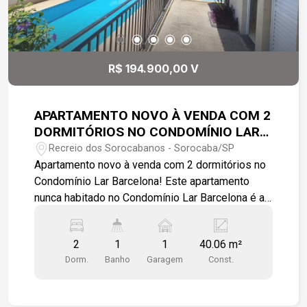
R$ 194.900,00 V
APARTAMENTO NOVO À VENDA COM 2
DORMITÓRIOS NO CONDOMÍNIO LAR
BARCELONA!
Recreio dos Sorocabanos - Sorocaba/SP
Apartamento novo à venda com 2 dormitórios no
Condomínio Lar Barcelona! Este apartamento
nunca habitado no Condomínio Lar Barcelona é a
escolha ideal para quem busca praticidade,
conforto e ótimo custo-benefício, seja para morar
2
1
1
40.06 m²
ou investir. Com 40,06 m² muito bem distribuídos,
Dorm.
Banho
Garagem
Const.
o imóvel entrega funcionalidade e comodidade
em cada ambiente, pronto para receber seus
novos moradores desde o primeiro dia.