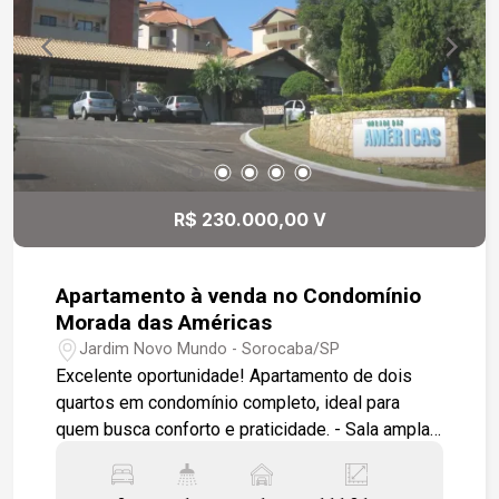
Diferenciais do condomínio: - Lazer completo
com piscinas adulto e infantil, salão de festas,
playground - Segurança e portaria 24h -
Localização excelente, próxima a escolas,
supermercados, comércio e com fácil acesso às
principais vias da cidade Este apartamento é
ideal para quem busca qualidade de vida,
praticidade e um ambiente moderno e bem
R$ 230.000,00 V
planejado. Viva com conforto e tranquilidade!
Apartamento à venda no Condomínio
Morada das Américas
Jardim Novo Mundo - Sorocaba/SP
Excelente oportunidade! Apartamento de dois
quartos em condomínio completo, ideal para
quem busca conforto e praticidade. - Sala ampla
com piso em cerâmica e sacada privativa,
perfeita para momentos de lazer e descanso. -