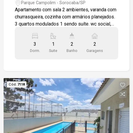
Parque Campolim - Sorocaba/SP
Apartamento com sala 2 ambientes, varanda com
churrasqueira, cozinha com armários planejados.
3 quartos modulados 1 sendo suíte. wc social,
banheiros com box em vidro e gabinetes. Ar
condicionado , piso em porcelanato e quartos em
3
1
2
2
laminados. 2 vagas de garagem cobertas.
Dorm.
Suite
Banho
Garagens
Condomínio com lazer completo.
Cód.
7118