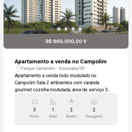
combustíveis e facilidade de acesso a todas as
regiões da cidade.
R$ 860.000,00 V
Apartamento a venda no Campolim
Parque Campolim - Sorocaba/SP
Apartamento a venda todo modulado no
Campolim Sala 2 ambientes com varanda
gourmet cozinha modulada, área de serviço 3
quartos 1 sendo suíte wc social 2 vagas de
garagem com depósito Condomínio com lazer
3
1
2
2
completo e segurança para toda a família.
Dorm.
Suite
Banho
Garagens