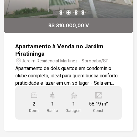
visita e venha conhecer essa excelente
oportunidade. Que tal conhecer pessoalmente e
se encantar com seu novo lar?
R$ 310.000,00 V
Apartamento à Venda no Jardim
Piratininga
Jardim Residencial Martinez - Sorocaba/SP
Apartamento de dois quartos em condomínio
clube completo, ideal para quem busca conforto,
praticidade e lazer em um só lugar. - Sala em
dois ambientes com piso em porcelanato e
detalhe em gesso no teto com painel,
2
1
1
58.19 m²
proporcionando sofisticação e aconchego. -
Dorm.
Banho
Garagem
Const.
Cozinha planejada com armários modulados,
balcão em granito preto absoluto e área de
serviço anexa. - Dois dormitórios com
modulados, garantindo organização e