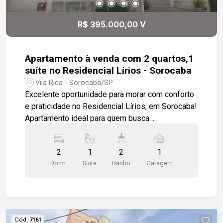
R$ 395.000,00 V
Apartamento à venda com 2 quartos,1
suíte no Residencial Lírios - Sorocaba
Vila Rica - Sorocaba/SP
Excelente oportunidade para morar com conforto
e praticidade no Residencial Lírios, em Sorocaba!
Apartamento ideal para quem busca
funcionalidade, boa localização e lazer completo
no condomínio. Sobre o imóvel: 02 dormitórios
2
1
2
1
com modulados e ventilador de teto (sendo 1
Dorm.
Suite
Banho
Garagem
suíte) Cozinha modulada, prática e bem
distribuída Banheiros com bancada em mármore
e armários Área de serviço planejada Varanda
com armários, trazendo mais organização ao
ambiente 1 vaga de garagem coberta O imóvel
Cód.
7161