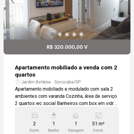
ao Shopping Iguatemi Esplanada, com fácil
acesso a comércios, mercados de rede,
serviços, os melhores restaurantes da cidade e
principais vias. Um endereço que une
conveniência, segurança e alto potencial de
valorização. Uma excelente oportunidade para
morar bem ou investir em uma das regiões mais
R$ 320.000,00 V
desejadas da cidade. Agende sua visita e
descubra todos os diferenciais deste
apartamento.
Apartamento mobiliado a venda com 2
quartos
Jardim Betânia - Sorocaba/SP
Apartamento mobiliado e modulado com sala 2
ambientes com varanda Cozinha, área de serviço
2 quartos wc social Banheiros com box em vidro
1 vaga de garagem coberta. Condomínio com
piscina, salão de festas, playground. Localizado
2
1
1
51 m²
em bairro com estrutura completa de comércios.
Dorm.
Banho
Garagem
Const.