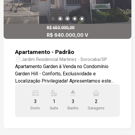
R$ 650.000,00
R$ 640.000,00 V
Apartamento - Padrão
Jardim Residencial Martinez - Sorocaba/SP
Apartamento Garden à Venda no Condomínio
Garden Hill - Conforto, Exclusividade e
Localização Privilegiada! Apresentamos este
excelente apartamento garden no Condomínio
Garden Hill, ideal para quem busca qualidade de
3
1
3
2
vida, segurança e praticidade no dia a dia. Um
Dorm.
Suite
Banho
Garagens
imóvel diferenciado, com ambientes bem
planejados e um espaço externo privativo que
proporciona a sensação de morar em uma casa,
com toda a segurança de um condomínio