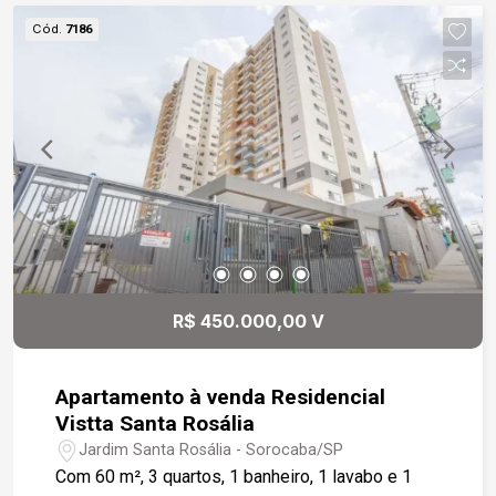
aproveitamento inteligente dos espaços. - Uma
Cód.
7186
vaga de garagem para sua comodidade. O
condomínio oferece infraestrutura completa: -
Piscinas adulto e infantil - Playground - Área de
convivência - Salão de festas - Quiosques com
churrasqueira e forno à lenha Localização
privilegiada, a poucos metros da Avenida São
Paulo, próximo a supermercados, farmácias,
restaurantes e diversas opções de comércio e
serviços. Este é o imóvel perfeito para quem
deseja viver com qualidade de vida em um
ambiente moderno e bem localizado.
R$ 450.000,00 V
Apartamento à venda Residencial
Vistta Santa Rosália
Jardim Santa Rosália - Sorocaba/SP
Com 60 m², 3 quartos, 1 banheiro, 1 lavabo e 1