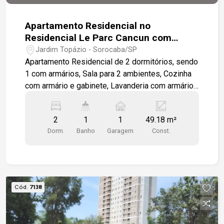
detalhes desse excelente imóvel! Para mais
informações: (15) 99119-3018
Apartamento Residencial no
Residencial Le Parc Cancun com
49,18m² de 2 Quartos para venda e
Jardim Topázio - Sorocaba/SP
locação
Apartamento Residencial de 2 dormitórios, sendo
1 com armários, Sala para 2 ambientes, Cozinha
com armário e gabinete, Lavanderia com armário
pequeno, Banheiro com box até o teto e todo
azulejado, 1 vaga de garagem privativa e coberta.
2
1
1
49.18 m²
Condominio com infra estrutura (Piscina Adulto e
Dorm.
Banho
Garagem
Const.
Criança), Playground, 2 Quiosques, Salão de
Festas, Academia, Campinho de Futebol,
Mercadinho 24 horas e Portaria 24 horas. Fácil
acesso a Rodovia Raposo Tavares e Castelinho.
Cód.
7138