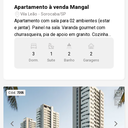
Apartamento à venda Mangal
Vila Leão - Sorocaba/SP
Apartamento com sala para 02 ambientes (estar
e jantar). Painel na sala. Varanda gourmet com
churrasqueira, pia de apoio em granito. Cozinha
planejada, bancada em granito, com lavanderia
separada, aquecedor à gás Rinnai. Telas de
3
1
2
2
proteção. Banheiros com box em vidro
Dorm.
Suite
Banho
Garagens
temperado, pia em granito. 03 dormitórios, sendo
01 suíte. Armários planejados. Cozinha e sala em
piso cerâmico, dormitórios em laminado de
madeira. Ar condicionado e ventilador de teto. 02
vagas de garagem (gaveta) Condomínio possui
Cód.
7205
salão de festas. Depósito. Academia.
Brinquedoteca. Playground. O condomínio possui
portaria virtual 24hs, câmeras de monitoramento,
2 elevadores. Próximo a grande concentração de
comércio, escolas, bancos, postos de