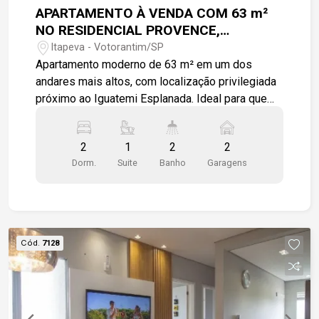
APARTAMENTO À VENDA COM 63 m²
NO RESIDENCIAL PROVENCE,
PRÓXIMO AO SHOPPING IGUATEMI
Itapeva - Votorantim/SP
ESPLANADA!
Apartamento moderno de 63 m² em um dos
andares mais altos, com localização privilegiada
próximo ao Iguatemi Esplanada. Ideal para quem
busca conforto, praticidade e valorização
patrimonial, este imóvel se destaca pelo
2
1
2
2
acabamento contemporâneo e pela excelente
Dorm.
Suite
Banho
Garagens
posição no prédio. Características do imóvel: - 2
dormitórios, sendo 1 suíte; - Total de 2 banheiros;
- Sala com ótima iluminação natural; - Cozinha
funcional integrada; - Revestimentos
personalizados de alto padrão; - Piso moderno e
Cód.
7128
pintura atual; - Andar alto, garantindo mais
privacidade, ventilação e valorização; - 2 Vagas
de garagem cobertas (subsolo). O apartamento
está situado em uma região estratégica, próximo