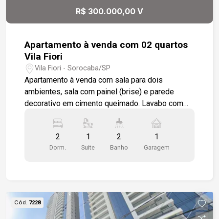
unir conforto, segurança, espaço e uma excelente
R$ 300.000,00 V
localização em um só lugar. Entre em contato
agora mesmo para mais informações e agende
sua visita. Venha conhecer de perto e se encantar
Apartamento à venda com 02 quartos
com este incrível apartamento garden!
Vila Fiori
Vila Fiori - Sorocaba/SP
Apartamento à venda com sala para dois
ambientes, sala com painel (brise) e parede
decorativo em cimento queimado. Lavabo com
pia em mármore travertino, gabinete, box em
vidro temperado. Cozinha planejada com cooktop,
2
1
2
1
forno, pia em granito. 02 quartos, sendo uma
Dorm.
Suite
Banho
Garagem
suíte, (A suíte possui armários planejados).
Apartamento em porcelanato fosco. 01 vaga de
garagem descoberta. Condomínio possui portaria
remota. Piscina, salão de festas.
Cód.
7228