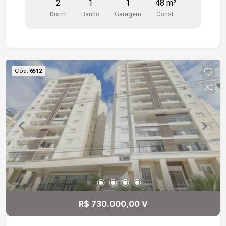
2
1
1
48 m²
playground, salão de festas, quadra poliesportiva.
Dorm.
Banho
Garagem
Const.
1 vaga de garagem descoberta.
Cód.
6512
R$ 730.000,00 V