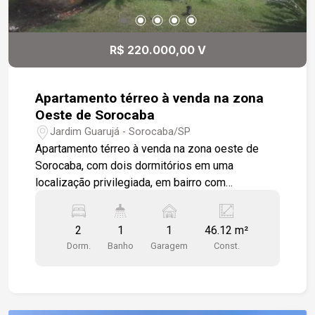
R$ 220.000,00 V
Apartamento térreo à venda na zona
Oeste de Sorocaba
Jardim Guarujá - Sorocaba/SP
Apartamento térreo à venda na zona oeste de
Sorocaba, com dois dormitórios em uma
localização privilegiada, em bairro com
infraestrutura comercial completa. O imóvel conta
com piso laminado de madeira em todos os
2
1
1
46.12 m²
cômodos, sala espaçosa em dois ambientes
Dorm.
Banho
Garagem
Const.
com luminárias em LED e uma charmosa parede
revestida em 3D. A cozinha estilo americano é
integrada à área de serviço e possui balcão em
granito preto absoluto, além de armários