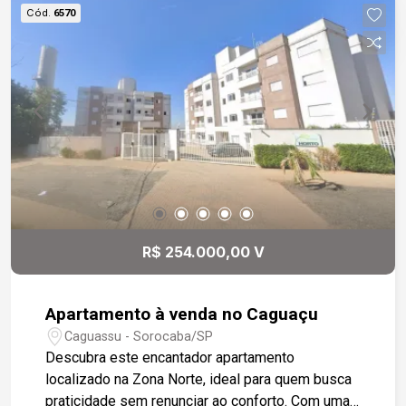
modulados que garantem praticidade e
Cód.
6570
organização. O banheiro social é equipado com
box em vidro temperado, balcão em granito e
gabinete planejado. A garagem descoberta
acomoda um veículo com segurança e
comodidade. O condomínio oferece área gourmet
para momentos de lazer, quadra poliesportiva
para atividades físicas e playground para as
crianças. Uma excelente oportunidade para quem
busca conforto, estilo e qualidade de vida em
uma das regiões mais valorizadas da cidade.
R$ 254.000,00 V
Apartamento à venda no Caguaçu
Caguassu - Sorocaba/SP
Descubra este encantador apartamento
localizado na Zona Norte, ideal para quem busca
praticidade sem renunciar ao conforto. Com uma