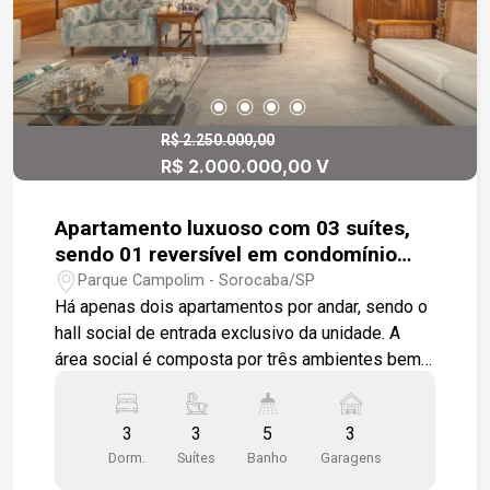
festas, playground, academia equipada, spa com
ofurô e lavanderia coletiva. A localização é
excelente: situado em um dos bairros mais
valorizados de Sorocaba, com fácil acesso ao
centro da cidade e próximo de tudo que você
precisa ? Shopping Iguatemi Esplanada,
R$ 2.250.000,00
R$ 2.000.000,00 V
Mercadão Campolim, Supermercado Tauste,
drogarias, bares, restaurantes, serviços diversos
e áreas verdes que oferecem liberdade e contato
Apartamento luxuoso com 03 suítes,
com a natureza.
sendo 01 reversível em condomínio
com conceito de clube completo
Parque Campolim - Sorocaba/SP
Há apenas dois apartamentos por andar, sendo o
hall social de entrada exclusivo da unidade. A
área social é composta por três ambientes bem
definidos: sala de estar, sala de jantar e sala de
TV. Uma das suítes foi convertida em sala de TV,
3
3
5
3
mantendo o banheiro anexo, ambos revestidos
Dorm.
Suítes
Banho
Garagens
com elegante painel de madeira e porta de correr