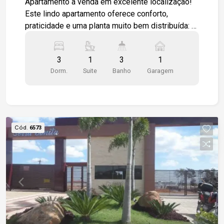
Apartamento à venda em excelente localização!
Este lindo apartamento oferece conforto,
praticidade e uma planta muito bem distribuída: 3
dormitórios, sendo 1 suíte Banheiro social e
lavabo Sala ampla, perfeita para dois ambientes
3
1
3
1
Cozinha espaçosa com ótimo aproveitamento de
Dorm.
Suite
Banho
Garagem
espaço Lavanderia separada 1 vaga de garagem
coberta O condomínio oferece ótima
infraestrutura, incluindo: 1 Elevador 1 Portaria
remota para mais segurança 1 Salão de festas
para seus eventos e confraternizações
Cód.
6573
Localização privilegiada, próxima a comércios,
escolas, transporte público e com fácil acesso
às principais vias da cidade. Entre em contato
para agendar uma visita!