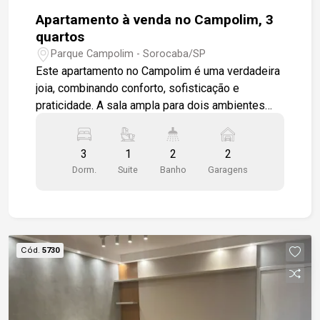
Apartamento à venda no Campolim, 3
quartos
Parque Campolim - Sorocaba/SP
Este apartamento no Campolim é uma verdadeira
joia, combinando conforto, sofisticação e
praticidade. A sala ampla para dois ambientes
proporciona um espaço acolhedor para
momentos de lazer e interação, enquanto a
3
1
2
2
cozinha americana equipada com armários
Dorm.
Suite
Banho
Garagens
oferece funcionalidade e modernidade. A
lavanderia, discreta e bem planejada,
complementa a organização do espaço. A
varanda gourmet, com pia e armários, é perfeita
para confraternizações, criando um ambiente
Cód.
5730
agradável para reunir amigos e familiares. A sala
de TV, aconchegante e equipada com rack,
convida ao relaxamento. Os três dormitórios
contam com armários embutidos, garantindo