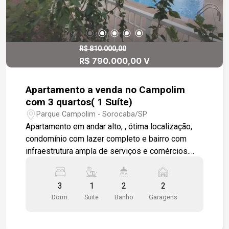
R$ 810.000,00
R$ 790.000,00 V
Apartamento a venda no Campolim
com 3 quartos( 1 Suíte)
Parque Campolim - Sorocaba/SP
Apartamento em andar alto, , ótima localização,
condomínio com lazer completo e bairro com
infraestrutura ampla de serviços e comércios.
Sala 2 ambientes com ar condicionado , varanda
gourmet modulada fechada por vidro com
3
1
2
2
bancada em granito e gabinete, cozinha toda
Dorm.
Suite
Banho
Garagens
modulada com área de serviço com armários e
fechada por porta de vidro, 3 dormitórios
modulados 1 sendo suíte e wc social. Banheiros