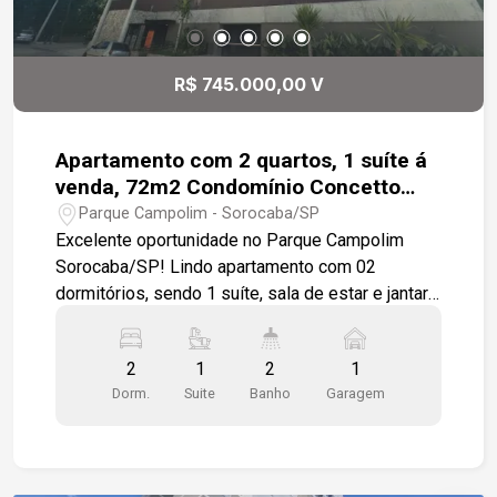
R$ 745.000,00 V
Apartamento com 2 quartos, 1 suíte á
venda, 72m2 Condomínio Concetto
Campolim - Sorocaba
Parque Campolim - Sorocaba/SP
Excelente oportunidade no Parque Campolim
Sorocaba/SP! Lindo apartamento com 02
dormitórios, sendo 1 suíte, sala de estar e jantar,
banheiro social, lavanderia e 01 vaga de garagem.
Imóvel completo, com modulados em todos os
2
1
2
1
ambientes, incluindo cozinha planejada com
Dorm.
Suite
Banho
Garagem
armários de alta qualidade. O condomínio oferece
clube completo, com piscina, salão de festas,
churrasqueira, academia, playground e áreas de
lazer para toda a família. Localizado em um dos