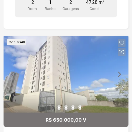
2
1
2
47.28 m²
24h, piscina adulto e infantil, salão de festas,
Dorm.
Banho
Garagens
Const.
quadra poliesportiva.
Cód.
5748
R$ 650.000,00 V