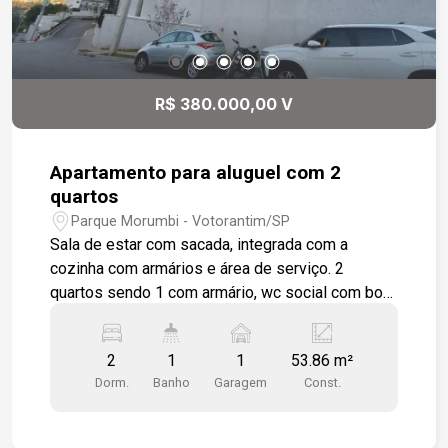
R$ 380.000,00 V
Apartamento para aluguel com 2
quartos
Parque Morumbi - Votorantim/SP
Sala de estar com sacada, integrada com a
cozinha com armários e área de serviço. 2
quartos sendo 1 com armário, wc social com box
em vidro e gabinete. 1 vaga de garagem rotativa,
apartamento todo em piso cerâmico. 2
2
1
1
53.86 m²
elevadores, mercadinho, portaria 24 h, salão de
Dorm.
Banho
Garagem
Const.
festas, piscina, playground.