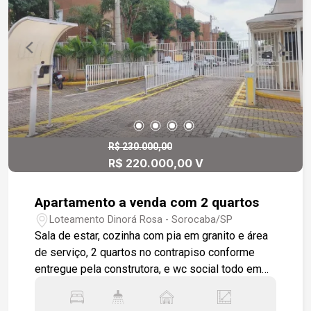
empregada proporcionam praticidade e conforto.
O apartamento também oferece 3 vagas de
garagem, sendo 2 em gaveta e 1 paralela, além
de um depósito de 10 metros quadrados para
armazenamento adicional. Localizado em um
condomínio clube no melhor bairro da cidade de
Sorocaba, este apartamento é uma ótima opção
para quem busca um lar luxuoso e confortável. E,
como um diferencial, o apartamento está como
R$ 230.000,00
R$ 220.000,00 V
foi entregue pela construtora, garantindo a
qualidade e o acabamento de alto padrão.
Apartamento a venda com 2 quartos
Loteamento Dinorá Rosa - Sorocaba/SP
Sala de estar, cozinha com pia em granito e área
de serviço, 2 quartos no contrapiso conforme
entregue pela construtora, e wc social todo em
piso e revestimento cerâmico. Apartamento com
2 vagas de garagem. Condomínio com portaria