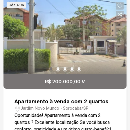
visitas. A área de serviço é bem distribuída, e o
Cód.
6187
apartamento conta ainda com duas vagas de
garagem cobertas, proporcionando comodidade
extra. Sua localização é um grande diferencial:
próximo ao terminal e à rodoviária, com fácil
acesso à Avenida São Paulo, Marginal Dom
Aguirre e Avenida Afonso Vergueiro, colocando
você perto de tudo o que a cidade tem de melhor.
R$ 200.000,00 V
Apartamento à venda com 2 quartos
Jardim Novo Mundo - Sorocaba/SP
Oportunidade! Apartamento à venda com 2
quartos ? Excelente localização Se você busca
conforto, praticidade e um ótimo custo-benefício,