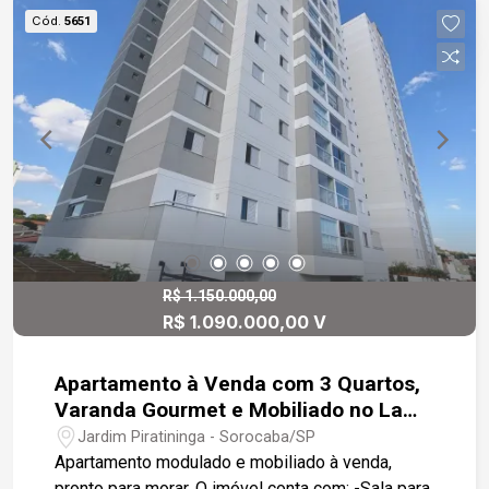
bairros mais valorizados da cidade, o Parque
Cód.
5651
Campolim possui infraestrutura completa, com
shoppings, supermercados, escolas, academias,
parques e fácil acesso às principais avenidas e
rodovias. Quer agendar uma visita e conhecer seu
novo lar? Você já pensou em viver com conforto,
segurança e lazer em um só lugar?
R$ 1.150.000,00
R$ 1.090.000,00 V
Apartamento à Venda com 3 Quartos,
Varanda Gourmet e Mobiliado no La
Vista Moncayo - Sorocaba/SP
Jardim Piratininga - Sorocaba/SP
Apartamento modulado e mobiliado à venda,
pronto para morar. O imóvel conta com: -Sala para