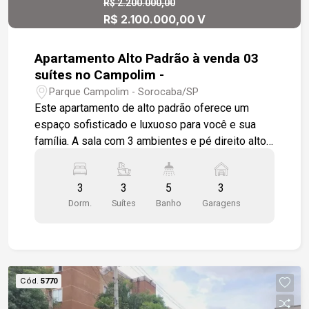
R$ 2.200.000,00
R$ 2.100.000,00 V
Apartamento Alto Padrão à venda 03
suítes no Campolim -
Parque Campolim - Sorocaba/SP
Este apartamento de alto padrão oferece um
espaço sofisticado e luxuoso para você e sua
família. A sala com 3 ambientes e pé direito alto
é perfeita para relaxar e receber amigos em um
ambiente amplo e elegante. O lavabo oferece um
3
3
5
3
toque de sofisticação para os convidados. O
Dorm.
Suítes
Banho
Garagens
corredor leva a 3 suítes, incluindo uma máster,
cada uma com seu próprio banheiro equipado
com pias em mármore. O espaço para roupeiro no
corredor oferece armazenamento adicional para
suas roupas e pertences. A cozinha é equipada
Cód.
5770
para atender às necessidades da família, e a
entrada de serviço, lavanderia e dependências de