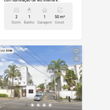
com iluminação de led interna e
lâmpadas Spot. Com dois dormitórios
um deles com armários planejados da
2
1
1
50 m²
marca Favorita, espelho bisotado
Dorm.
Banho
Garagem
Const.
colado, wc com gabinete, lavatório
sobreposto com tampão de granito ,
espelho, box de vidro, cozinha com
armários modulado marca Favorita, área
de serviço dividida da cozinha por porta
Cód.
5146
de vidro temperado com armário.
Condomínio completo com 7 blocos
com elevador contendo 5 andares com
4 apartamentos cada totalizando 140
unidades no condomínio, portaria 24
horas, serviços de zeladoria, piscina
adulto e infantil, playground, sala de
ginástica, sala de jogos e salão de
festas com mesas cadeiras,
refrigerador e micro-ondas.