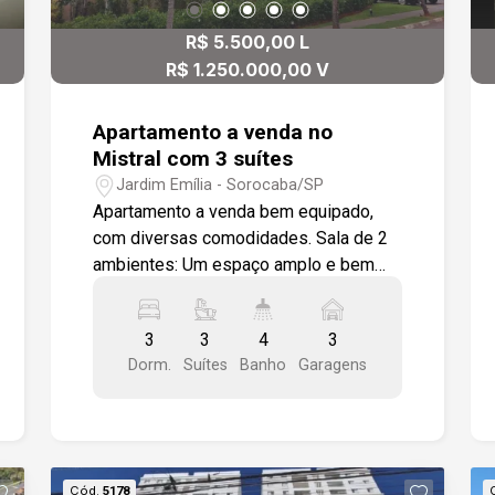
está próximo à Avenida Armando
R$ 5.500,00 L
Pannunzio, garantindo fácil acesso a
diversos pontos da cidade.
R$ 1.250.000,00 V
Apartamento a venda no
Mistral com 3 suítes
Jardim Emília - Sorocaba/SP
Apartamento a venda bem equipado,
com diversas comodidades. Sala de 2
ambientes: Um espaço amplo e bem
distribuído, com rack e painel para
acomodar uma televisão e outros itens,
3
3
4
3
ideal para momentos de lazer ou
Dorm.
Suítes
Banho
Garagens
recepção. Varanda gourmet com
espaço externo com armário e
churrasqueira, perfeito para receber
amigos e familiares, criando um
ambiente agradável para refeições e
Cód.
5178