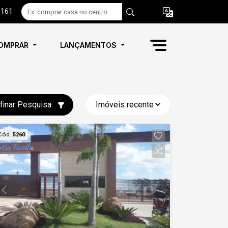
6161
OMPRAR
LANÇAMENTOS
finar Pesquisa
Cód.
5260