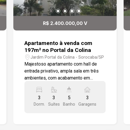
R$ 2.400.000,00 V
Apartamento à venda com
197m² no Portal da Colina
Jardim Portal da Colina - Sorocaba/SP
Majestoso apartamento com hall de
entrada privativo, ampla sala em três
ambientes, com acabamento em
porcelanato polido no piso e gesso no
teto com luminárias embutidas. O
3
3
5
3
espaço é integrado à varanda gourmet,
Dorm.
Suítes
Banho
Garagens
que possui churrasqueira, pia e
armários. O lavabo apresenta uma
elegante pia em mármore travertino
com cuba esculpida. A cozinha é