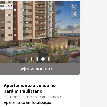
modulados. Banheiro social com box
Cód.
5232
em vidro temperado balcão em granito
e gabinete modulado. Garagem
descoberta para um veículo.
R$ 650.000,00 V
Apartamento à venda no
Jardim Paulistano
Jardim Paulistano - Sorocaba/SP
Apartamento em localização