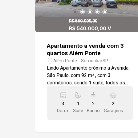
R$ 560.000,00
R$ 540.000,00 V
Apartamento a venda com 3
quartos Além Ponte
Além Ponte - Sorocaba/SP
Lindo Apartamento próximo a Avenida
São Paulo, com 92 m² , com 3
dormitórios, sendo 1 suíte, todos os
quartos com modulos, sala com painel
planejado, cozinha com armários
3
1
2
2
planejados e coifa em alumínio, 1
Dorm.
Suite
Banho
Garagens
banheiro social com gabinete em
granito preto, lavanderia e dispensa. O
apartamento possui varanda com pia
em granito e churrasqueira.