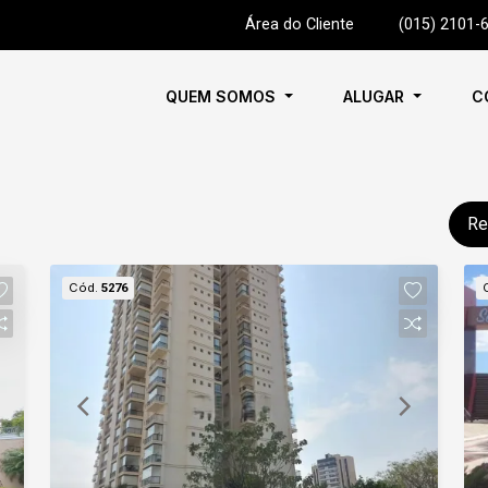
Área do Cliente
|
(015) 2101-
QUEM SOMOS
ALUGAR
C
Re
Cód.
5276