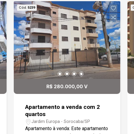
totalmente modulada, balcão em
Cód.
5239
mármore preto, fogão cooktop com
cinco acendedores, piso e
revestimento em porcelanato. O hall
entre os quartos possui um módulo
ideal para escritório. São duas suítes
moduladas, sendo uma delas ampliada,
com espaço para sala e closet. Todos
os quartos têm varanda e ar-
condicionado, garantindo conforto em
todos os ambientes. Os banheiros são
equipados com box em vidro e
R$ 280.000,00 V
gabinetes. A garagem comporta até
três veículos cobertos. O condomínio
oferece uma área de lazer completa e
Apartamento a venda com 2
segurança para toda a família. Em
quartos
localização privilegiada, próximo aos
Jardim Europa - Sorocaba/SP
melhores colégios particulares da
Apartamento à venda: Este apartamento
cidade e servida por supermercados,