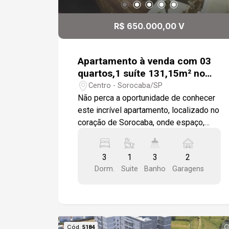
R$ 650.000,00 V
Apartamento à venda com 03
quartos,1 suíte 131,15m² no
Edifício Moreira Cesar -
Centro - Sorocaba/SP
Sorocaba/SP
Não perca a oportunidade de conhecer
este incrível apartamento, localizado no
coração de Sorocaba, onde espaço,
conforto e praticidade se encontram de
maneira perfeita. Com 131,15 m² e uma
3
1
3
2
torre única equipada com dois
Dorm.
Suite
Banho
Garagens
elevadores, este imóvel é ideal para
quem busca qualidade de vida e
conveniência. Características do imóvel:
3 Dormitórios com Armários
Modulados: Incluindo uma suíte
Cód.
5184