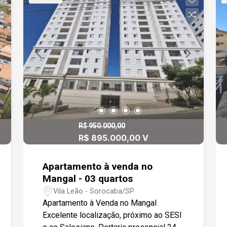
confraternizações. Lavabo, banheiro
social adicional, geralmente para uso
de visitas, proporcionando mais
comodidade. Três suítes, todas com
móveis planejados (modulados),
otimizando o espaço. Cada banheiro
das suítes conta com box em vidro e
gabinete, oferecendo praticidade e
elegância. A cozinha é equipada com
móveis planejados, garantindo
aproveitamento eficiente do espaço
R$ 950.000,00
para armazenamento e preparo da
R$ 895.000,00 V
refeições. Área de serviço com armário,
espaço para lavanderia com armário
Apartamento à venda no
embutido, que ajuda a manter a
Mangal - 03 quartos
organização e a funcionalidade do
Vila Leão - Sorocaba/SP
ambiente. A varanda foi fechada com
Apartamento à Venda no Mangal
vidro, aumentando a segurança e
Excelente localização, próximo ao SESI
proteção contra intempéries, além de