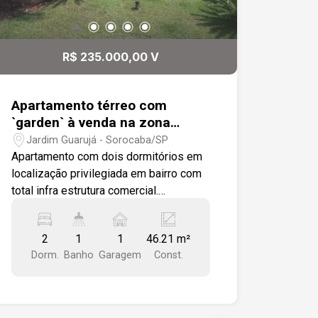
R$ 235.000,00 V
Apartamento térreo com
`garden` à venda na zona
Oeste de Sorocaba
Jardim Guarujá - Sorocaba/SP
Apartamento com dois dormitórios em
localização privilegiada em bairro com
total infra estrutura comercial.
Apartamento térreo tipo garden com
dois dormitórios com piso todo
2
1
1
46.21 m²
revestido em porcelanato 50x60cm,
Dorm.
Banho
Garagem
Const.
sala em dois ambientes com luminárias
em LED. Cozinha estilo americano com
área de serviço integrada com balcão
em granito São Gabriel e armários