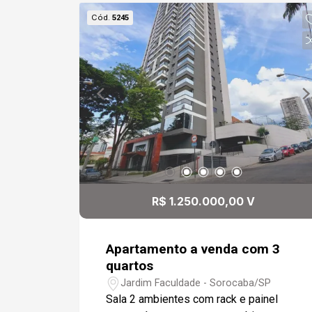
Apartamento em piso frio, box em vidro
Cód.
5245
nos banheiros e papel de parede nos
dormitórios. 2 vagas de garagem
cobertas. Condomínio com salão de
festas, playground, e quadra.
R$ 1.250.000,00 V
Apartamento a venda com 3
quartos
Jardim Faculdade - Sorocaba/SP
Sala 2 ambientes com rack e painel