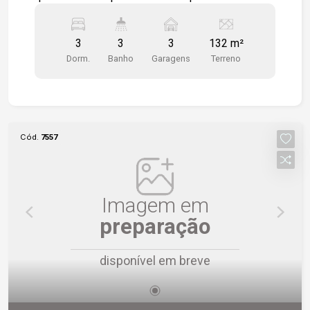
assobrado na Vila Senger com ótima distribuição
dos espaços e uma localização privilegiada,
3
3
3
132 m²
próxima à serviços e facilidades. Destaques do
Dorm.
Banho
Garagens
Terreno
imóvel: 3 dormitórios espaçosos; 3 banheiros;
Sala de estar ampla e aconchegante; Sala de
jantar integrada; Cozinha funcional, prática para o
dia a dia; Quintal com excelente espaço para
lazer, pets ou futuras ampliações; Área de
Cód.
7557
serviço; 2 vagas de garagens descobertas 1
vaga de garagem coberta Quintal com ótimo
espaço; Área de serviço; Ambientes amplos,
arejados e bem iluminados. Localização
Imagem em
privilegiada, próximo à Avenida São Paulo, fácil
preparação
acesso ao Mercado Confiança. Próximo a
escolas, supermercados, farmácias e diversos
disponível em breve
comércios. Região consolidada, com excelente
infraestrutura e mobilidade. Esta é uma excelente
oportunidade para quem deseja morar em um