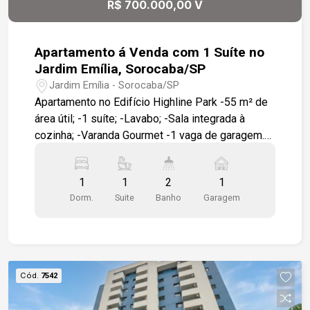
R$ 700.000,00 V
conveniência, acessibilidade e alto potencial de
valorização.
Apartamento á Venda com 1 Suíte no
Jardim Emília, Sorocaba/SP
Jardim Emília - Sorocaba/SP
Apartamento no Edifício Highline Park -55 m² de
área útil; -1 suíte; -Lavabo; -Sala integrada à
cozinha; -Varanda Gourmet -1 vaga de garagem.
Condomínio com: -Pet Garden; -Academia; -
Piscinas adulto e infantil; -Salão de festas.
1
1
2
1
Localização: -Em frente ao Colégio Uirapuru; -A 9
Dorm.
Suite
Banho
Garagem
minutos do Shopping Iguatemi Esplanada; -A 6
minutos do GPACI.
Cód.
7542