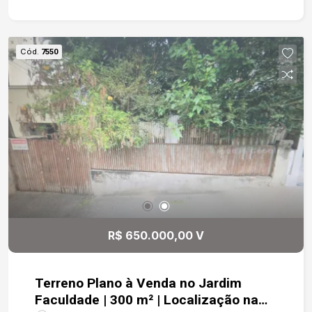
armários e porta de madeira. Dormitórios com
janelas de ferro e portas de madeira. Acabamento
Externo : Todo em piso cimentado. Garagem para
Cód.
7550
2 carros descoberta. Acessórios do Condomínio:
Interfone, Portão Eletrônico e Portão Automático.
R$ 650.000,00 V
Terreno Plano à Venda no Jardim
Faculdade | 300 m² | Localização na