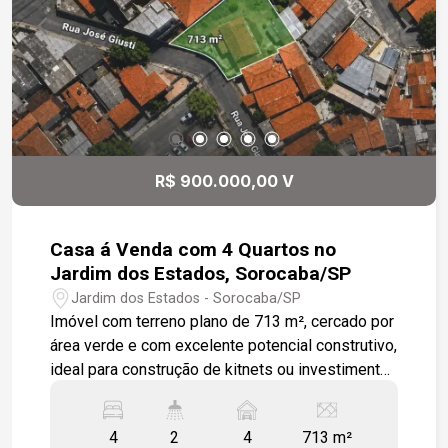
tipo gaiola.
R$ 900.000,00 V
Casa á Venda com 4 Quartos no
Jardim dos Estados, Sorocaba/SP
Jardim dos Estados - Sorocaba/SP
Imóvel com terreno plano de 713 m², cercado por
área verde e com excelente potencial construtivo,
ideal para construção de kitnets ou investimento
-713 m² de terreno; -4 quartos; -Sala de estar; -
Sala de jantar; -Cozinha; -2 banheiros; -Espaço
4
2
4
713 m²
para até 4 veículos. Localização: -A 12 minutos