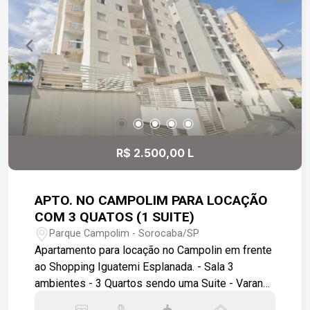
farmácias, restaurantes, academias e aos
principais centros comerciais da cidade, além de
acesso rápido à Rodovia Raposo Tavares.
Destaques do imóvel: Sobrado moderno em
condomínio fechado; Casas não geminadas, com
maior privacidade; 2 vagas de garagem; Planta
inteligente e funcional; Ambientes confortáveis e
bem iluminados; Condomínio seguro e tranquilo;
Localização estratégica.
R$ 2.500,00 L
APTO. NO CAMPOLIM PARA LOCAÇÃO
COM 3 QUATOS (1 SUITE)
Parque Campolim - Sorocaba/SP
Apartamento para locação no Campolin em frente
ao Shopping Iguatemi Esplanada. - Sala 3
ambientes - 3 Quartos sendo uma Suite - Varanda
- Cozinha com armários - Banheiro de serviço - 2