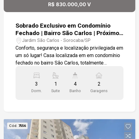
bairro tradicional, com toda a conveniência do dia
R$ 830.000,00 V
a dia ao alcance e em uma localização
estratégica. Agende sua visita!!!
Sobrado Exclusivo em Condomínio
Fechado | Bairro São Carlos | Próximo
ao Campolim | 2 Vagas
Jardim São Carlos - Sorocaba/SP
Conforto, segurança e localização privilegiada em
um só lugar! Casa localizada em em condomínio
fechado no bairro São Carlos, totalmente
independentes, não geminadas com mais
privacidade, tranquilidade e valorização.
3
1
4
2
Ambientes amplos e bem distribuídos, o projeto
Dorm.
Suite
Banho
Garagens
oferece excelente aproveitamento dos espaços.
localização é um dos grandes diferenciais deste
imóvel. Situado em uma rua tranquila e segura no
bairro São Carlos, está próximo à Rua Wagner
Way e a poucos minutos do Campolim, uma das
Cód.
7556
regiões mais desejadas de Sorocaba, com fácil
acesso ao Mercado Confiança, escolas,