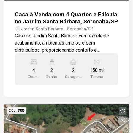
Casa à Venda com 4 Quartos e Edícula
no Jardim Santa Bárbara, Sorocaba/SP
Jardim Santa Barbara - Sorocaba/SP
Casa no Jardim Santa Bárbara, com excelente
acabamento, ambientes amplos e bem
distribuídos, proporcionando conforto e
praticidade para toda a família. -3 dormitórios,
sendo 1 com closet -Sala de estar -Cozinha com
4
2
2
150 m²
armários -Área de luz -Área de serviço coberta -
Dorm.
Banho
Garagens
Terreno
Ar-condicionado nos 3 dormitórios -Banheiro com
armário, box em vidro e espelho -Quarto e
banheiro nos fundos -Edícula com dormitório e
banheiro -Área frontal -Garagem para 2 veículos -
Portão automático Um imóvel ideal para quem
Cód.
7553
busca conforto, funcionalidade e uma excelente
localização.