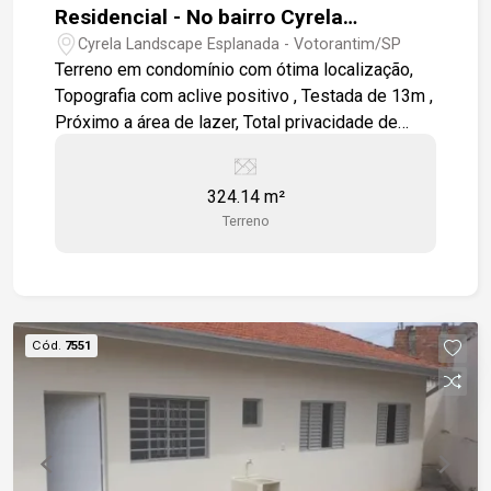
Residencial - No bairro Cyrela
Landscape Esplanada
Cyrela Landscape Esplanada - Votorantim/SP
Terreno em condomínio com ótima localização,
Topografia com aclive positivo , Testada de 13m ,
Próximo a área de lazer, Total privacidade de
frente a mata , Condomínio com lazer completo
(Piscina aquecida) para toda a família. Ao lado da
324.14 m²
Rodovia João Leme dos Santos.
Terreno
Cód.
7551