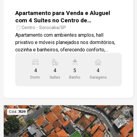
Apartamento para Venda e Aluguel
com 4 Suítes no Centro de
Sorocaba/SP
Centro - Sorocaba/SP
Apartamento com ambientes amplos, hall
privativo e móveis planejados nos dormitórios,
cozinha e banheiros, oferecendo conforto,
praticidade e excelente localização. -4 suítes,
sendo 1 master com amplo closet; -Sala para 2
4
4
5
4
ambientes; -Cozinha ampla; -Lavabo; -Depósito
Dorm.
Suítes
Banho
Garagens
privativo; -Hall privativo com elevador de acesso
direto à unidade; -4 vagas de garagem cobertas e
demarcadas. Diferenciais: -Ar-condicionado em
todos os dormitórios; -Excelente iluminação
natural. Condomínio com: -Piscina; -Spa; -Sauna; -
Cód.
7539
Academia; -Quadra poliesportiva; -Salão de
festas; -Churrasqueira; -Área de lazer reformada;
-Portaria 24 horas blindada; -Sistema de garagem