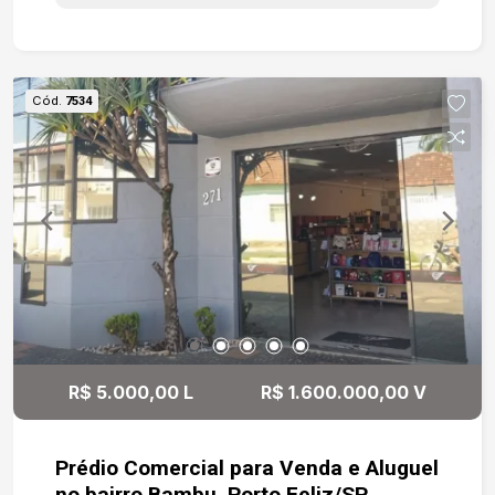
- Armários planejamos na cozinha ; - Parte social
mobiliada; - Lavabo com bancada; - Banheiros
com box e espelhos; - Esquadrias
automatizadas; - Piscina. Resumo: Alphaville
Cód.
7534
Nova Esplanada 1: Casa de 285m² em terreno de
460m² com fundo para mata preservada,
garantindo total privacidade. Possui 3 suítes,
área social mobiliada, cozinha planejada,
esquadrias automatizadas e aquecimento solar.
Lazer completo com piscina e deck de madeira,
além de garagem para 4 carros. Valor: R$
2.950.000,00.
R$ 5.000,00 L
R$ 1.600.000,00 V
Prédio Comercial para Venda e Aluguel
no bairro Bambu, Porto Feliz/SP