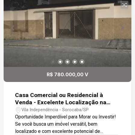
R$ 780.000,00 V
Casa Comercial ou Residencial à
Venda - Excelente Localização na
Zona Leste, próximo ao Colégio
Vila Independência - Sorocaba/SP
Salesiano.
Oportunidade Imperdível para Morar ou Investir!
Se você busca um imóvel versátil, bem
localizado e com excelente potencial de