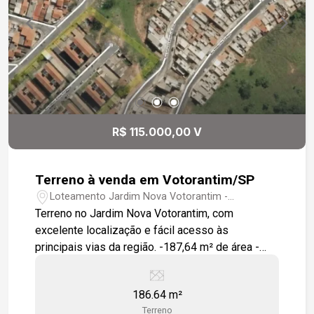
R$ 115.000,00 V
Terreno à venda em Votorantim/SP
Loteamento Jardim Nova Votorantim -
Votorantim/SP
Terreno no Jardim Nova Votorantim, com
excelente localização e fácil acesso às
principais vias da região. -187,64 m² de área -
Confronta com área verde -Fácil acesso à
Avenida Pedro Augusto Rangel -Fácil acesso à
186.64 m²
Estrada José Celeste Excelente oportunidade
Terreno