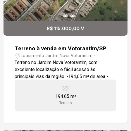
escolas, supermercados, hospitais, restaurantes,
comércio, serviços e às principais vias da cidade.
Ideal para: Construção de residência, comércio e
clinicas. Investimento com excelente potencial
R$ 115.000,00 V
de valorização patrimonial. Quem busca
localização estratégica, praticidade e qualidade
de vida.
Terreno à venda em Votorantim/SP
Loteamento Jardim Nova Votorantim -
Votorantim/SP
Terreno no Jardim Nova Votorantim, com
excelente localização e fácil acesso às
principais vias da região. -194,65 m² de área -
Confronta com área verde -Fácil acesso à
Avenida Pedro Augusto Rangel -Fácil acesso à
194.65 m²
Estrada José Celeste Excelente oportunidade
Terreno
para construir.