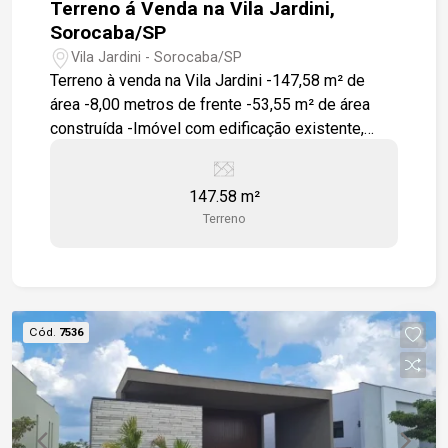
Terreno á Venda na Vila Jardini,
Sorocaba/SP
Vila Jardini - Sorocaba/SP
Terreno à venda na Vila Jardini -147,58 m² de
área -8,00 metros de frente -53,55 m² de área
construída -Imóvel com edificação existente,
ideal para reforma ou demolição Localização: -A
6 minutos do Terminal Santo Antônio -A 8
147.58 m²
minutos do Shopping Sorocaba -A 10 minutos da
Terreno
Rodoviária de Sorocaba -Fácil acesso à Avenida
General Carneiro -Fácil acesso à Avenida Dr.
Afonso Vergueiro Entre em contato para mais
informações ou agende uma visita. Nossa equipe
está à disposição para apresentar todos os
Cód.
7536
detalhes do imóvel.