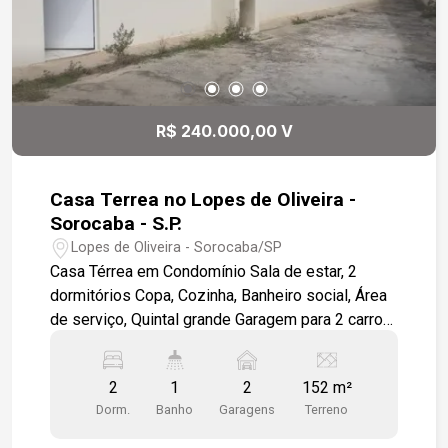
R$ 240.000,00 V
Casa Terrea no Lopes de Oliveira -
Sorocaba - S.P.
Lopes de Oliveira - Sorocaba/SP
Casa Térrea em Condomínio Sala de estar, 2
dormitórios Copa, Cozinha, Banheiro social, Área
de serviço, Quintal grande Garagem para 2 carros.
Acabamento Interno: Todo em piso cerâmico.
Sala de estar com portas e janelas de ferro. Copa,
2
1
2
152 m²
cozinha com janela de ferro e revestimento de
Dorm.
Banho
Garagens
Terreno
azulejo meia barra. Banheiro social com Box
acrílico, revestimento azulejo meia barra ,