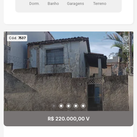
Dorm.
Banho
Garagens
Terreno
do Centro de Sorocaba; -Próximo à ETEC
Fernando Prestes.
Cód.
7537
R$ 220.000,00 V