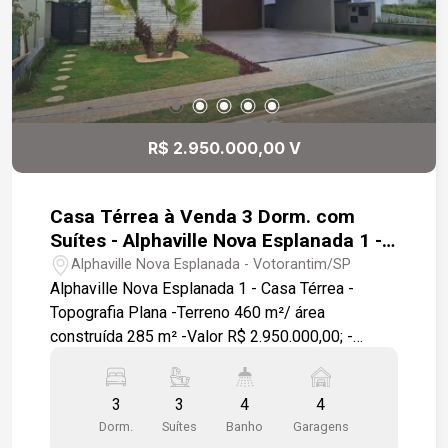
R$ 2.950.000,00 V
Casa Térrea à Venda 3 Dorm. com
Suítes - Alphaville Nova Esplanada 1 -
Votorantim :
Alphaville Nova Esplanada - Votorantim/SP
Alphaville Nova Esplanada 1 - Casa Térrea -
Topografia Plana -Terreno 460 m²/ área
construída 285 m² -Valor R$ 2.950.000,00; -
Fundo com vista eterna para mata garantindo total
privacidade ; - Deck de madeira na área da
3
3
4
4
piscina; - 03 Suítes , 01 lavabo; - Aquecimento
Dorm.
Suítes
Banho
Garagens
solar; - Garagem para 4 carros, sendo 2 cobertos;