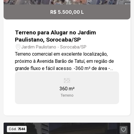
R$ 5.500,00 L
Terreno para Alugar no Jardim
Paulistano, Sorocaba/SP
Jardim Paulistano - Sorocaba/SP
Terreno comercial em excelente localização,
próximo à Avenida Barão de Tatuí, em região de
grande fluxo e fácil acesso. -360 m² de área -
Terreno plano -Zoneamento ZR-2 -Fácil acesso à
Avenida Barão de Tatuí -A 9 minutos do Shopping
360 m²
Iguatemi Esplanada
Terreno
Cód.
7544