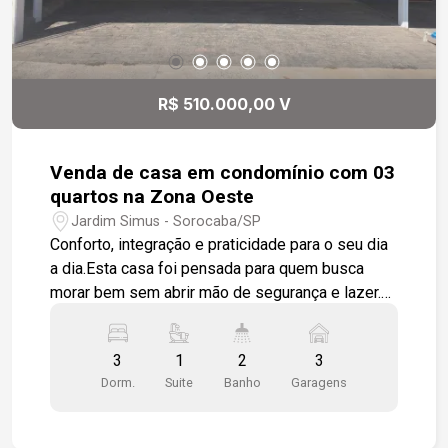
R$ 510.000,00 V
Venda de casa em condomínio com 03
quartos na Zona Oeste
Jardim Simus - Sorocaba/SP
Conforto, integração e praticidade para o seu dia
a dia.Esta casa foi pensada para quem busca
morar bem sem abrir mão de segurança e lazer.
Localizada em condomínio fechado na Zona
Oeste de Sorocaba, com portaria 24h e lazer
3
1
2
3
completo.Os ambientes 3 dormitórios, sendo 1
Dorm.
Suite
Banho
Garagens
suíte com closet. Os quartos recebem piso em
laminado de madeira e os banheiros têm box em
vidro temperado e revestimento nas paredes.