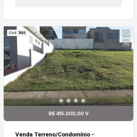
para construir. -Acesso a Estrada José Celeste
Cód.
7552
R$ 415.000,00 V
Venda Terreno/Condomínio -