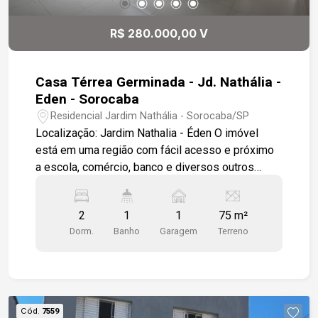
R$ 280.000,00 V
Casa Térrea Germinada - Jd. Nathália -
Eden - Sorocaba
Residencial Jardim Nathália - Sorocaba/SP
Localização: Jardim Nathalia - Éden O imóvel
está em uma região com fácil acesso e próximo
a escola, comércio, banco e diversos outros
serviços essenciais, proporcionando mais
comodidade para o dia a dia. Características do
2
1
1
75 m²
imóvel: 2 dormitórios 1 banheiro 1 Sala de estar
Dorm.
Banho
Garagem
Terreno
integrada à sala de jantar 1 Cozinha funcional 1
Lavanderia 1 vaga de garagem descoberta Ideal
para quem procura um imóvel prático,
aconchegante e bem localizado, perfeito para
morar ou investir.
Cód.
7559