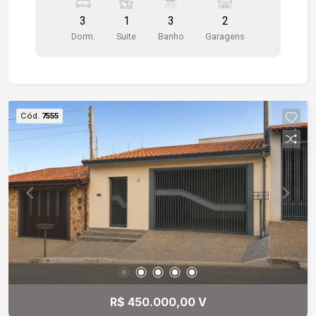
Vagas de garagem cobertas - Salão de festas no
3
1
3
2
condomínio - Portaria 24 horas
Dorm.
Suite
Banho
Garagens
Cód.
7555
R$ 450.000,00 V