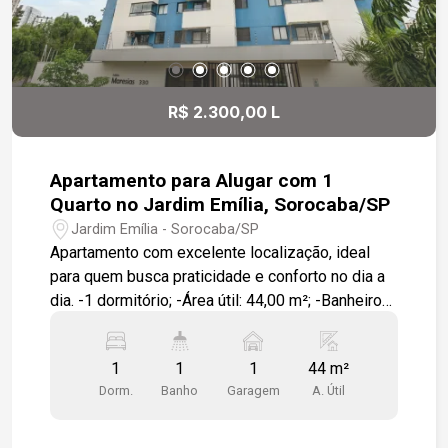
R$ 2.300,00 L
Apartamento para Alugar com 1
Quarto no Jardim Emília, Sorocaba/SP
Jardim Emília - Sorocaba/SP
Apartamento com excelente localização, ideal
para quem busca praticidade e conforto no dia a
dia. -1 dormitório; -Área útil: 44,00 m²; -Banheiro
com box; -Cozinha com móveis planejados; -
Banheiro com móveis planejados; -Geladeira na
1
1
1
44 m²
cozinha; -1 vaga de garagem. Localização: -
Dorm.
Banho
Garagem
A. Útil
Próximo ao BOS; -Próximo à Faculdade de
Medicina PUC; -Próximo ao Colégio Uirapuru; -
Próximo ao SESC. Uma excelente opção para