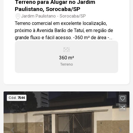
Terreno para Alugar no Jardim
Paulistano, Sorocaba/SP
Jardim Paulistano - Sorocaba/SP
Terreno comercial em excelente localização,
próximo à Avenida Barão de Tatuí, em região de
grande fluxo e fácil acesso. -360 m² de área -
Terreno plano -Zoneamento ZR-2 -Fácil acesso à
Avenida Barão de Tatuí -A 9 minutos do Shopping
360 m²
Iguatemi Esplanada
Terreno
Cód.
7544