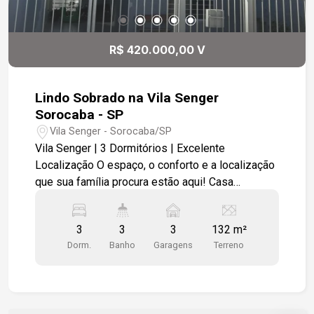
R$ 420.000,00 V
Lindo Sobrado na Vila Senger
Sorocaba - SP
Vila Senger - Sorocaba/SP
Vila Senger | 3 Dormitórios | Excelente
Localização O espaço, o conforto e a localização
que sua família procura estão aqui! Casa
assobrado na Vila Senger com ótima distribuição
dos espaços e uma localização privilegiada,
3
3
3
132 m²
próxima à serviços e facilidades. Destaques do
Dorm.
Banho
Garagens
Terreno
imóvel: 3 dormitórios espaçosos; 3 banheiros;
Sala de estar ampla e aconchegante; Sala de
jantar integrada; Cozinha funcional, prática para o
dia a dia; Quintal com excelente espaço para