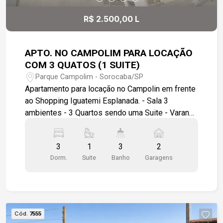
bem iluminados; Condomínio seguro e tranquilo;
Localização estratégica.
R$ 2.500,00 L
APTO. NO CAMPOLIM PARA LOCAÇÃO
COM 3 QUATOS (1 SUITE)
Parque Campolim - Sorocaba/SP
Apartamento para locação no Campolin em frente
ao Shopping Iguatemi Esplanada. - Sala 3
ambientes - 3 Quartos sendo uma Suite - Varanda
- Cozinha com armários - Banheiro de serviço - 2
Vagas de garagem cobertas - Salão de festas no
3
1
3
2
condomínio - Portaria 24 horas
Dorm.
Suite
Banho
Garagens
Cód.
7555