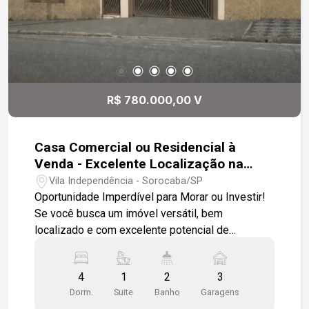
R$ 780.000,00 V
Casa Comercial ou Residencial à
Venda - Excelente Localização na
Zona Leste, próximo ao Colégio
Vila Independência - Sorocaba/SP
Salesiano.
Oportunidade Imperdível para Morar ou Investir!
Se você busca um imóvel versátil, bem
localizado e com excelente potencial de
valorização, esta é a oportunidade ideal!
Localizado em uma região estratégica da Zona
4
1
2
3
Leste, com fácil acesso às principais vias e
Dorm.
Suite
Banho
Garagens
cercado por ampla infraestrutura de comércio e