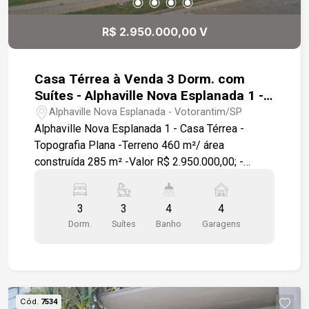
R$ 2.950.000,00 V
Casa Térrea à Venda 3 Dorm. com
Suítes - Alphaville Nova Esplanada 1 -
Votorantim :
Alphaville Nova Esplanada - Votorantim/SP
Alphaville Nova Esplanada 1 - Casa Térrea -
Topografia Plana -Terreno 460 m²/ área
construída 285 m² -Valor R$ 2.950.000,00; -
Fundo com vista eterna para mata garantindo total
privacidade ; - Deck de madeira na área da
3
3
4
4
piscina; - 03 Suítes , 01 lavabo; - Aquecimento
Dorm.
Suítes
Banho
Garagens
solar; - Garagem para 4 carros, sendo 2 cobertos;
- Armários planejamos na cozinha ; - Parte social
mobiliada; - Lavabo com bancada; - Banheiros
com box e espelhos; - Esquadrias
automatizadas; - Piscina. Resumo: Alphaville
Cód.
7534