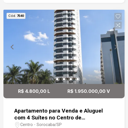
morar em uma das regiões mais valorizadas de
Sorocaba, com fácil acesso a serviços, educação
Cód.
7540
e lazer.
R$ 4.800,00 L
R$ 1.950.000,00 V
Apartamento para Venda e Aluguel
com 4 Suítes no Centro de
Sorocaba/SP
Centro - Sorocaba/SP