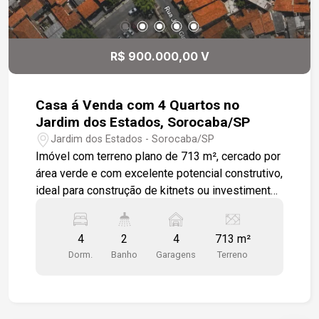
R$ 900.000,00 V
Casa á Venda com 4 Quartos no
Jardim dos Estados, Sorocaba/SP
Jardim dos Estados - Sorocaba/SP
Imóvel com terreno plano de 713 m², cercado por
área verde e com excelente potencial construtivo,
ideal para construção de kitnets ou investimento
-713 m² de terreno; -4 quartos; -Sala de estar; -
Sala de jantar; -Cozinha; -2 banheiros; -Espaço
4
2
4
713 m²
para até 4 veículos. Localização: -A 12 minutos
Dorm.
Banho
Garagens
Terreno
do Centro de Sorocaba; -Próximo à ETEC
Fernando Prestes.