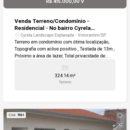
R$ 415.000,00 V
Venda Terreno/Condomínio -
Residencial - No bairro Cyrela
Landscape Esplanada
Cyrela Landscape Esplanada - Votorantim/SP
Terreno em condomínio com ótima localização,
Topografia com aclive positivo , Testada de 13m ,
Próximo a área de lazer, Total privacidade de
frente a mata , Condomínio com lazer completo
(Piscina aquecida) para toda a família. Ao lado da
324.14 m²
Rodovia João Leme dos Santos.
Terreno
Cód.
7551