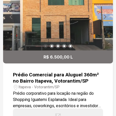
propriedade uma excelente opção para quem
busca qualidade de vida ou um investimento
seguro em uma das regiões que mais cresce no
interior paulista. Área total: 33.000 m²
R$ 6.500,00 L
Prédio Comercial para Aluguel 360m²
no Bairro Itapeva, Votorantim/SP
Itapeva - Votorantim/SP
Prédio corporativo para locação na região do
Shopping Iguatemi Esplanada. Ideal para
empresas, coworkings, escritórios e investidores
que buscam uma localização estratégica. -360 m²