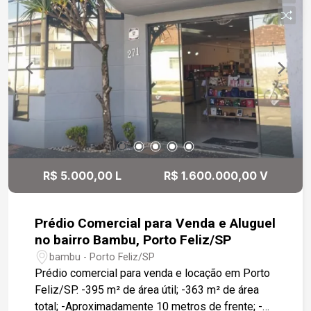
Nova Esplanada 1: Casa de 285m² em terreno de
460m² com fundo para mata preservada,
garantindo total privacidade. Possui 3 suítes,
área social mobiliada, cozinha planejada,
esquadrias automatizadas e aquecimento solar.
Lazer completo com piscina e deck de madeira,
além de garagem para 4 carros. Valor: R$
2.950.000,00.
R$ 5.000,00 L
R$ 1.600.000,00 V
Prédio Comercial para Venda e Aluguel
no bairro Bambu, Porto Feliz/SP
bambu - Porto Feliz/SP
Prédio comercial para venda e locação em Porto
Feliz/SP. -395 m² de área útil; -363 m² de área
total; -Aproximadamente 10 metros de frente; -