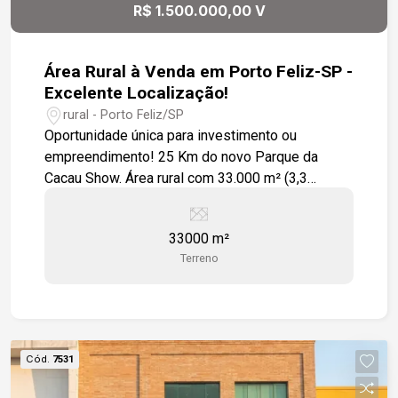
R$ 1.500.000,00 V
Área Rural à Venda em Porto Feliz-SP -
Excelente Localização!
rural - Porto Feliz/SP
Oportunidade única para investimento ou
empreendimento! 25 Km do novo Parque da
Cacau Show. Área rural com 33.000 m² (3,3
hectares), localizada em Porto Feliz/SP, a
poucos minutos do perímetro urbano e com fácil
33000 m²
acesso à Rodovia Castelo Branco. Destaques do
Terreno
imóvel: Localização estratégica, região de
chácaras e condomínios de alto padrão, próxima
ao perímetro urbano. Acesso rápido à Rodovia
Castelo Branco. Terreno plano e com excelente
aproveitamento. Região em constante
Cód.
7531
valorização. A combinação entre a tranquilidade
do campo e a proximidade da cidade faz desta