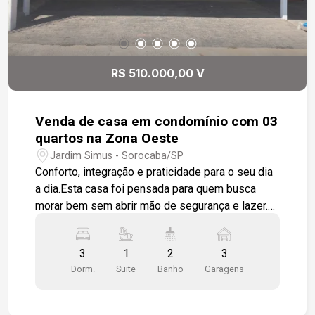
R$ 510.000,00 V
Venda de casa em condomínio com 03
quartos na Zona Oeste
Jardim Simus - Sorocaba/SP
Conforto, integração e praticidade para o seu dia
a dia.Esta casa foi pensada para quem busca
morar bem sem abrir mão de segurança e lazer.
Localizada em condomínio fechado na Zona
Oeste de Sorocaba, com portaria 24h e lazer
3
1
2
3
completo.Os ambientes 3 dormitórios, sendo 1
Dorm.
Suite
Banho
Garagens
suíte com closet. Os quartos recebem piso em
laminado de madeira e os banheiros têm box em
vidro temperado e revestimento nas paredes.