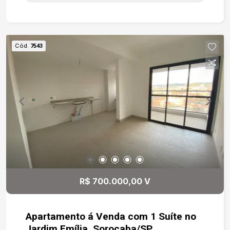
serviços, este imóvel oferece inúmeras
possibilidades de uso. Perfeito para residência
ou para quem deseja instalar clínicas,
consultórios, escritórios, escolas, salões de
Cód.
7543
beleza, estúdios ou diversos segmentos
comerciais. Destaques do imóvel: 222 m² de área
construída 4 dormitórios amplos e bem
distribuídos Cozinha espaçosa 2 banheiros
Quintal com churrasqueira, perfeito para
momentos de lazer e confraternização Facilidade
para estacionamento Localização privilegiada Em
uma região com grande fluxo e excelente
visibilidade, proporcionando praticidade para
morar e ótima exposição para atividades
comerciais. Um endereço que reúne
R$ 700.000,00 V
conveniência, acessibilidade e alto potencial de
valorização.
Apartamento á Venda com 1 Suíte no
Jardim Emília, Sorocaba/SP