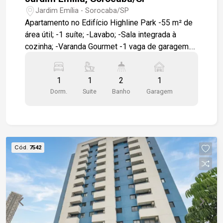
Jardim Emília - Sorocaba/SP
Apartamento no Edifício Highline Park -55 m² de
área útil; -1 suíte; -Lavabo; -Sala integrada à
cozinha; -Varanda Gourmet -1 vaga de garagem.
Condomínio com: -Pet Garden; -Academia; -
Piscinas adulto e infantil; -Salão de festas.
1
1
2
1
Localização: -Em frente ao Colégio Uirapuru; -A 9
Dorm.
Suite
Banho
Garagem
minutos do Shopping Iguatemi Esplanada; -A 6
minutos do GPACI.
Cód.
7542