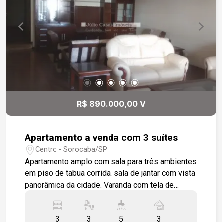
R$ 890.000,00 V
Apartamento a venda com 3 suítes
Centro - Sorocaba/SP
Apartamento amplo com sala para três ambientes
em piso de tabua corrida, sala de jantar com vista
panorâmica da cidade. Varanda com tela de
proteção. Cozinha repleta de armários com copa
integrada, dependências de empregada com área
3
3
5
3
de serviço modulada, lavabo, 03 amplas suítes