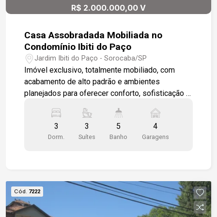
R$ 2.000.000,00 V
planejado. Viva com conforto e tranquilidade!
Casa Assobradada Mobiliada no
Condomínio Ibiti do Paço
Jardim Ibiti do Paço - Sorocaba/SP
Imóvel exclusivo, totalmente mobiliado, com
acabamento de alto padrão e ambientes
planejados para oferecer conforto, sofisticação e
lazer. Piso Superior - Três suítes, sendo duas
com armários modulados e banheiros com pias
3
3
5
4
em mármore travertino, box em vidro temperado,
Dorm.
Suítes
Banho
Garagens
gabinete sob a pia e cuba em porcelana branca
de sobrepor. - Suíte master com closet, banheira
de hidromassagem e sacada com vista para a
piscina. - Escritório amplo com bancada
modulada e ar-condicionado, ideal para home
Cód.
7222
office. - Todo o piso em porcelanato de 1ª
qualidade. Piso Inferior - Adega para