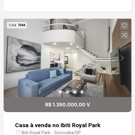
sendo 1 suíte privativa. Banheiros: Total de 2
banheiros completos + 1 lavabo
estrategicamente posicionado para visitas.
Convivência: Sala de estar integrada e cozinha
Cód.
7244
com ótimo fluxo. Lazer: Área Gourmet exclusiva
para seus momentos de descontração. Terreno:
8x18m (144 m² de área total). Documentação
100% em Dia (Diferencial): Escritura e Matrícula
em nome do proprietário. Alvará de construção
aprovado. IPTU pago. Projetos Inclusos: Planta
estrutural e arquitetônica completas,
acompanhadas pelo engenheiro da obra.
Localização e Vantagens: Compre uma casa com
a estrutura garantida e documentação em dia.
Ideal para quem deseja personalizar os
R$ 1.390.000,00 V
acabamentos finais e garantir um imóvel novo,
moderno e valorizado.
Casa à venda no Ibiti Royal Park
Ibiti Royal Park - Sorocaba/SP