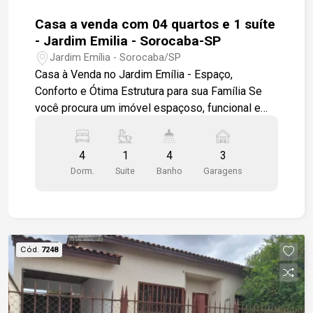
Casa a venda com 04 quartos e 1 suíte
- Jardim Emilia - Sorocaba-SP
Jardim Emília - Sorocaba/SP
Casa à Venda no Jardim Emília - Espaço,
Conforto e Ótima Estrutura para sua Família Se
você procura um imóvel espaçoso, funcional e
ideal para viver com conforto, esta casa é uma
excelente oportunidade. Localizada em um dos
4
1
4
3
bairros mais tradicionais e valorizados de
Dorm.
Suite
Banho
Garagens
Sorocaba, a residência oferece ambientes
amplos e bem distribuídos, perfeitos para quem
deseja qualidade de vida e praticidade no dia a
dia. O imóvel conta com 04 dormitórios, sendo 01
suíte, proporcionando conforto e privacidade para
Cód.
7248
toda a família. Os quartos possuem boa
ventilação e iluminação natural, criando
ambientes agradáveis e acolhedores. A área
social da casa é composta por sala de estar e