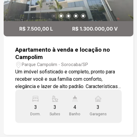
R$ 7.500,00 L
R$ 1.300.000,00 V
Apartamento à venda e locação no
Campolim
Parque Campolim - Sorocaba/SP
Um imóvel sofisticado e completo, pronto para
receber você e sua família com conforto,
elegância e lazer de alto padrão. Características
do apartamento - Ampla sala em dois ambientes
com piso em porcelanato esmaltado, forro em
3
3
4
3
gesso e luminárias em LED. - Painel de TV em
Dorm.
Suítes
Banho
Garagens
madeira ripada e acesso direto à varanda
gourmet com vista deslumbrante para toda a
cidade. - Lavabo moderno. - Cozinha integrada