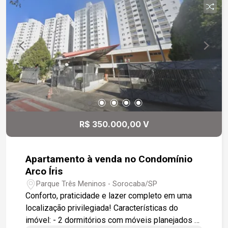
e ao centro de Araçoiaba da Serra Este terreno é
ideal para quem busca espaço, qualidade de vida
e contato com a natureza, sem renunciar à
praticidade de estar próximo a Sorocaba e
principais vias da região. Village Ipanema 2 ? o
lugar perfeito para viver bem!
R$ 350.000,00 V
Apartamento à venda no Condomínio
Arco Íris
Parque Três Meninos - Sorocaba/SP
Conforto, praticidade e lazer completo em uma
localização privilegiada! Características do
imóvel: - 2 dormitórios com móveis planejados -