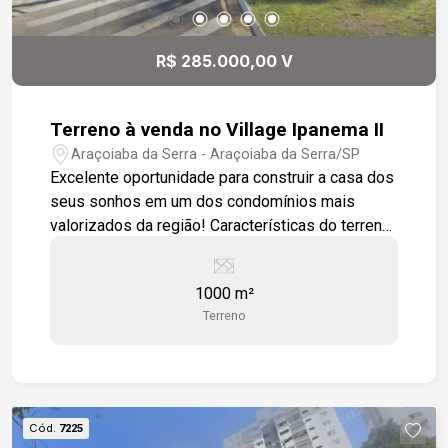
e convivência - Localização estratégica, próxima
a Sorocaba e com fácil acesso a São Paulo
R$ 285.000,00 V
Terreno à venda no Village Ipanema II
Araçoiaba da Serra - Araçoiaba da Serra/SP
Excelente oportunidade para construir a casa dos
seus sonhos em um dos condomínios mais
valorizados da região! Características do terreno:
- Área total de 1.000m² (20m x 50m) -
Localização privilegiada dentro do condomínio -
1000 m²
Terreno com leve declive lateral, facilitando
Terreno
projetos arquitetônicos modernos e com
aproveitamento de vista - Amplo espaço para
construção, lazer e paisagismo Diferenciais do
condomínio: - Segurança e portaria 24h - Ruas
largas e arborizadas - Ambiente tranquilo e
Cód.
7225
familiar - Fácil acesso à Rodovia Castelo Branco