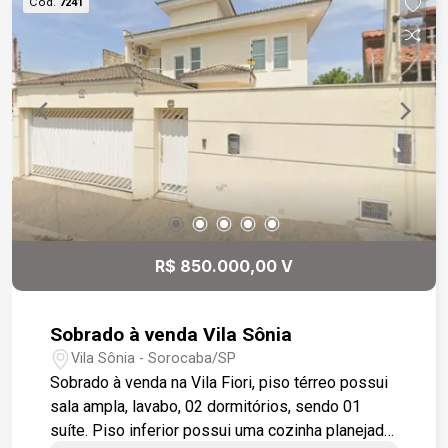
Cód.
7241
um patrimônio sólido em uma região que só
cresce e valoriza Por que escolher a Vila Amato?
Além da segurança e valorização constante, o
bairro oferece qualidade de vida, praticidade e
tudo o que sua família precisa ao redor. Fácil
acesso à rodovia Castelo Branco. Entre em
contato agora mesmo e aproveite essa
oportunidade o quanto antes!
R$ 850.000,00 V
Sobrado à venda Vila Sônia
Vila Sônia - Sorocaba/SP
Sobrado à venda na Vila Fiori, piso térreo possui
sala ampla, lavabo, 02 dormitórios, sendo 01
suíte. Piso inferior possui uma cozinha planejada,