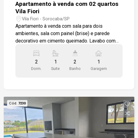
Apartamento à venda com 02 quartos
Vila Fiori
Vila Fiori - Sorocaba/SP
Apartamento à venda com sala para dois
ambientes, sala com painel (brise) e parede
decorativo em cimento queimado. Lavabo com
pia em mármore travertino, gabinete, box em
vidro temperado. Cozinha planejada com cooktop,
2
1
2
1
forno, pia em granito. 02 quartos, sendo uma
Dorm.
Suite
Banho
Garagem
suíte, (A suíte possui armários planejados).
Apartamento em porcelanato fosco. 01 vaga de
garagem descoberta. Condomínio possui portaria
remota. Piscina, salão de festas.
Cód.
7230