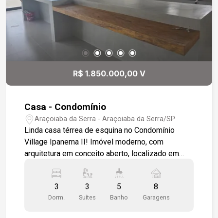
R$ 1.850.000,00 V
Casa - Condomínio
Araçoiaba da Serra - Araçoiaba da Serra/SP
Linda casa térrea de esquina no Condomínio
Village Ipanema II! Imóvel moderno, com
arquitetura em conceito aberto, localizado em
terreno plano, proporcionando mais conforto e
acessibilidade, sem escadas. A casa oferece
3
3
5
8
ambientes amplos, integrados e excelente
Dorm.
Suítes
Banho
Garagens
aproveitamento de espaço. - Terreno: 1.017 m² -
Área construída: 254 m² - Casa térrea com