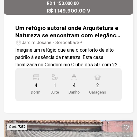
R$ 1.150.000,00
R$ 1.149.900,00 V
Um refúgio autoral onde Arquitetura e
Natureza se encontram com elegância
em um cenário de Resort.
Jardim Josane - Sorocaba/SP
Imagine um refúgio que une o conforto de alto
padrão à essência da natureza. Esta casa
localizada no Condomínio Clube dos 50, com 220
m² de construção em 301 m² de terreno, está
inserida em um condomínio exclusivo de 51
4
1
4
2
casas, cercado por 43 mil m² de área verde. Um
Dorm.
Suite
Banho
Garagens
verdadeiro resort, com clube completo e o
equilíbrio perfeito entre natureza e conforto. Com
dois andares e mezanino, a casa oferece três
quartos (sendo uma suíte), mais dois banheiros,
dependência completa de empregada, e uma área
Cód.
7252
gourmet com churrasqueira. Digna de capa de