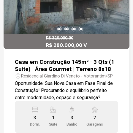
R$ 320.000,00
R$ 280.000,00 V
Casa em Construção 145m² - 3 Qts (1
Suíte) | Área Gourmet | Terreno 8x18
Residencial Giardino Di Veneto - Votorantim/SP
Oportunidade: Sua Nova Casa em Fase Final de
Construção! Procurando o equilíbrio perfeito
entre modernidade, espaço e segurança?
Apresentamos este excelente projeto com 145
m² de área construída, planejado para oferecer o
3
1
3
2
máximo de conforto para sua família. Detalhes do
Dorm.
Suite
Banho
Garagens
Imóvel: Espaço Interno: 3 dormitórios amplos,