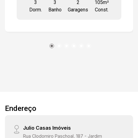
3
3
2
105m²
quartos, um deles é suíte, 02 dos quartos estão
Dorm.
Banho
Garagens
Const.
com modulados. Os banheiros tem gabinetes.
Lavanderia com armários. Apartamento todo em
piso e revestimento em porcelanato. Garagem
coberta para 2 veículos. Condomínio com lazer,
portaria presencial 24 horas oferendo segurança
para toda a família além de estar numa região
rica em todos os tipos de comércio e acesso às
rodovias e shoppings
Endereço
Julio Casas Imóveis
Rua Clodomiro Paschoal, 187 - Jardim