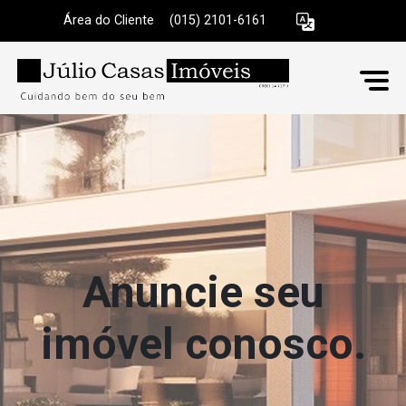
Área do Cliente
|
(015) 2101-6161
Anuncie seu
imóvel conosco.