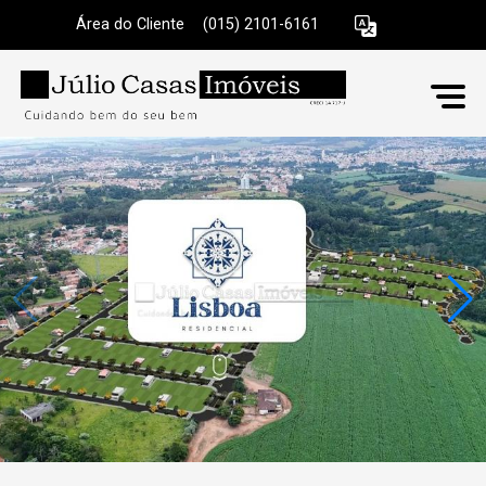
Área do Cliente
|
(015) 2101-6161