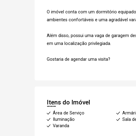
O imóvel conta com um dormitório equipado
ambientes confortáveis e uma agradável va
Login
Além disso, possui uma vaga de garagem des
em uma localização privilegiada.
Esqueci minha senha
Cadastre-se
Gostaria de agendar uma visita?
Agendar Visita
ncordo com os
Itens do Imóvel
acidade
Área de Serviço
Armár
Iluminação
Sala d
Varanda