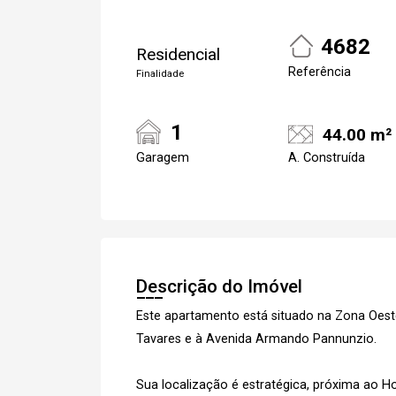
4682
Residencial
Referência
Finalidade
1
44.00 m²
Garagem
A. Construída
Cadastre-se
Realize o login
Descrição do Imóvel
Este apartamento está situado na Zona Oes
Tavares e à Avenida Armando Pannunzio.
Sua localização é estratégica, próxima ao Ho