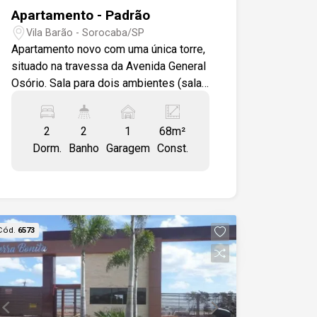
Apartamento - Padrão
Vila Barão - Sorocaba/SP
Apartamento novo com uma única torre,
situado na travessa da Avenida General
Osório. Sala para dois ambientes (sala
de estar e sala de jantar), 02 quartos
sendo 01 suíte. Cozinha e bancada de
2
2
1
68m²
alvenaria com revestimento cerâmico.
Dorm.
Banho
Garagem
Const.
Banheiros com revestimento até o teto.
Bairro com comércios, escola, ponto de
ônibus. 01 vaga de garagem.
Cód.
6573