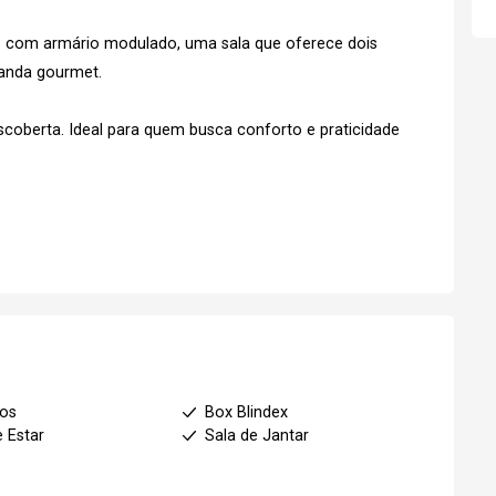
 com armário modulado, uma sala que oferece dois
randa gourmet.
coberta. Ideal para quem busca conforto e praticidade
No Imóvel
Fazer Agendamento
Continuar
ios
Box Blindex
e Estar
Sala de Jantar