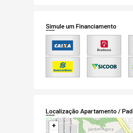
r Cadastro
Simule um Financiamento
Localização Apartamento / Pa
+