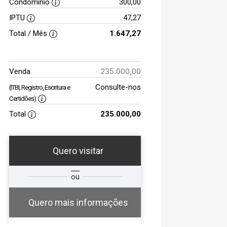
Condomínio
300,00
IPTU
47,27
Total / Mês
1.647,27
235.000,00
Venda
Consulte-nos
(ITBI, Registro, Escritura e
Certidões)
Total
235.000,00
Quero visitar
e
ou
Comprar
Deseja
ou
?
?
Alugar
Quero mais informações