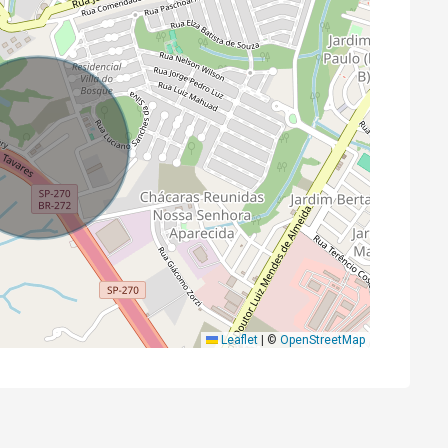
Leaflet
|
©
OpenStreetMap