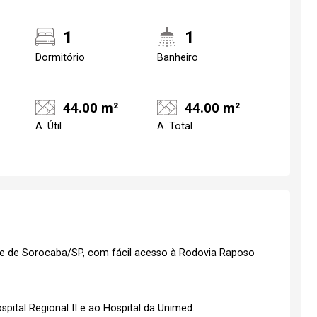
1
1
Dormitório
Banheiro
44.00 m²
44.00 m²
A. Útil
A. Total
Confirmar dados da
Qual o melhor dia 
visita
horário para você
te de Sorocaba/SP, com fácil acesso à Rodovia Raposo
spital Regional II e ao Hospital da Unimed.