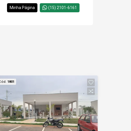
Minha Página
(15) 2101-6161
Cód.
1801