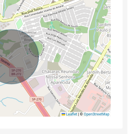
Leaflet
|
©
OpenStreetMap