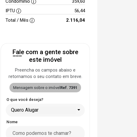
Condomínio
359,60
IPTU
56,44
Total / Mês
2.116,04
Fale com a gente sobre
este imóvel
Preencha os campos abaixo e
retornamos o seu contato em breve.
Mensagem sobre o imóvel
Ref. 7391
O que você deseja?
Quero Alugar
Nome