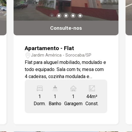
Consulte-nos
Apartamento - Flat
Jardim América - Sorocaba/SP
Flat para aluguel mobiliado, modulado e
todo equipado. Sala com tv, mesa com
4 cadeiras, cozinha modulada e
equipada, ar condicionado, cama.
Banheiro com box em vidro.-, gabinete,
1
1
1
44m²
espelho. 1 vaga de garagem coberta.
Dorm.
Banho
Garagem
Const.
Condomínio com academia, lavanderia,
piscina, salão de festas. Fácil acesso a
Rodovia Raposo tavares, e principais
Avenidas da Cidade.