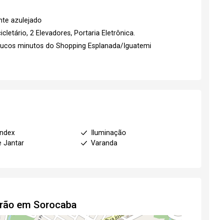
nte azulejado
cletário, 2 Elevadores, Portaria Eletrônica.
oucos minutos do Shopping Esplanada/Iguatemi
index
Iluminação
e Jantar
Varanda
drão em Sorocaba