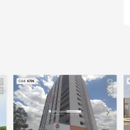
Cód.
6726