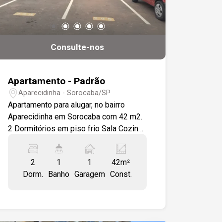
Consulte-nos
Apartamento - Padrão
Aparecidinha - Sorocaba/SP
Apartamento para alugar, no bairro
Aparecidinha em Sorocaba com 42 m2.
2 Dormitórios em piso frio Sala Cozinha
integrada com a Lavanderia Banheiro
com box de vidro, todo azulejado
2
1
1
42m²
Interfone Portaria com reconhecimento
Dorm.
Banho
Garagem
Const.
facial Piscina coletiva Adulto e Criança
Campinho de futebol Espaço Kids e Pet
Quiosques, sendo 1 com forno de
pizza Vaga na frente do bloco Câmera