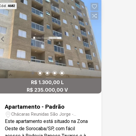
de Segurança
Cód.
4682
R$ 1.300,00 L
R$ 235.000,00 V
Apartamento - Padrão
Chácaras Reunidas São Jorge -
Sorocaba/SP
Este apartamento está situado na Zona
Oeste de Sorocaba/SP, com fácil
acesso à Rodovia Raposo Tavares e à