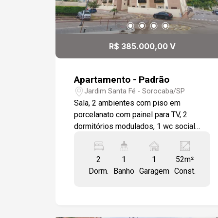
R$ 385.000,00 V
Apartamento - Padrão
Jardim Santa Fé - Sorocaba/SP
Sala, 2 ambientes com piso em
porcelanato com painel para TV, 2
dormitórios modulados, 1 wc social
com box em vidro e gabinete, cozinha
modulada e área de serviço com
2
1
1
52m²
móveis. Todo em piso porcelanato. 1
Dorm.
Banho
Garagem
Const.
vaga de garagem descoberta.