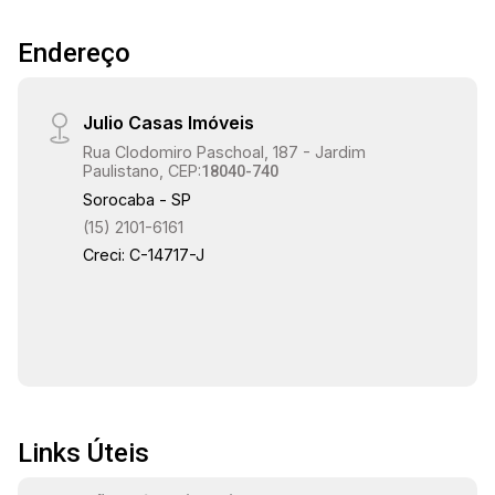
vidro e gabinetes -2 vagas de garagem
Endereço
cobertas Um imóvel ideal para quem busca
exclusividade, conforto e acabamento
sofisticado em uma localização privilegiada.
Julio Casas Imóveis
Rua Clodomiro Paschoal, 187 - Jardim
Paulistano, CEP:
18040-740
Sorocaba - SP
(15) 2101-6161
Creci: C-14717-J
Links Úteis