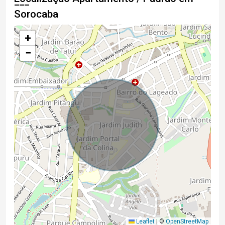
Sorocaba
+
−
Leaflet
|
©
OpenStreetMap