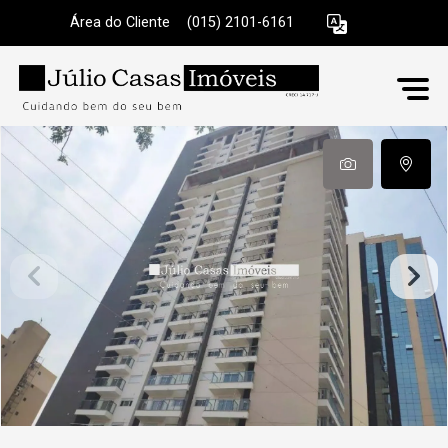
Área do Cliente
|
(015) 2101-6161