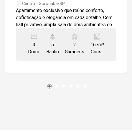
Centro - Sorocaba/SP
Apartamento exclusivo que reúne conforto,
sofisticação e elegância em cada detalhe. Com
hall privativo, ampla sala de dois ambientes com
acabamento em mármore travertino, sancas,
lustres sofisticados, cortinas e varanda, o
3
5
2
167m²
imóvel proporciona ambientes amplos e
Dorm.
Banho
Garagens
Const.
aconchegantes. Conta ainda com ar-
condicionado na sala, garantindo conforto
térmico durante todo o ano. -Hall privativo -Sala
2 ambientes com mármore travertino, sancas e
lustres -Varanda -Lavabo com pia em mármore -
Cozinha totalmente modulada -Área de serviço
com dependência de empregada completa -
Piso em granito na cozinha e área de serviço -
Sala íntima com sacada -3 suítes moduladas
com sacadas, sendo 1 suíte master com ar-
condicionado -Dormitórios com ventiladores de
teto e piso em madeira -Banheiros com box em