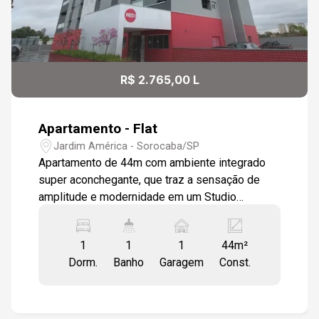
R$ 2.765,00 L
Apartamento - Flat
Jardim América - Sorocaba/SP
Apartamento de 44m com ambiente integrado
super aconchegante, que traz a sensação de
amplitude e modernidade em um Studio
totalmente mobiliado localizado a 5 min
Shopping Iguatemi. Garagem coberta O imóvel
1
1
1
44m²
possui armários planejados, Fogão, Forno
Dorm.
Banho
Garagem
Const.
Elétrico, Micro Ondas, Geladeira Frost Free
Duplex 382L, Ar-condicionado 12000BTU´s,
Smart TV 50` com giro 360º, Sofá cama,Bar
espelhado e iluminado, Banquetas, Mesa c 4