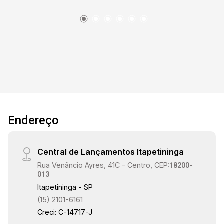
cadeiras (Eames Eiffel) Bancada p/escritório,
Cama Box Queen com molas ensacadas.
Cortinas blackout e Iluminação em led. O
condomínio possui Piscina com Raia, 2 Salões
de Festas, Academia, Lavanderia, Espaço Grill,
Home Office, Espaço Beauty, Vending Machine,
Portaria 24h e Lobby imponente. Em frente
Leroy Merlin
Endereço
Central de Lançamentos Itapetininga
Rua Venâncio Ayres, 41C - Centro, CEP:
18200-
013
Itapetininga - SP
(15) 2101-6161
Creci: C-14717-J