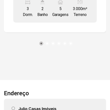
familiar ou uso recreativo. Localizada em uma
3
2
5
3.000m²
região tranquila e com ótima topografia, a casa
Dorm.
Banho
Garagens
Terreno
proporciona privacidade, contato com a natureza
e fácil acesso a comércios, escolas e vias
principais, garantindo praticidade no dia a dia.
Destaques do imóvel: - 3 dormitórios - 2
banheiros sociais - Sala de estar e sala de jantar
integradas - Cozinha ampla - Lavanderia e
depósito - Casa toda avarandada - Piso
cerâmico em todos os ambientes - 5 vagas de
garagem - Terreno de 3.000 m² com 235 m² de
área construída Imóvel espaçoso, arejado e
muito bem conservado - ideal para quem
procura conforto e qualidade de vida em um
ambiente amplo e acolhedor.
Endereço
Julio Casas Imóveis