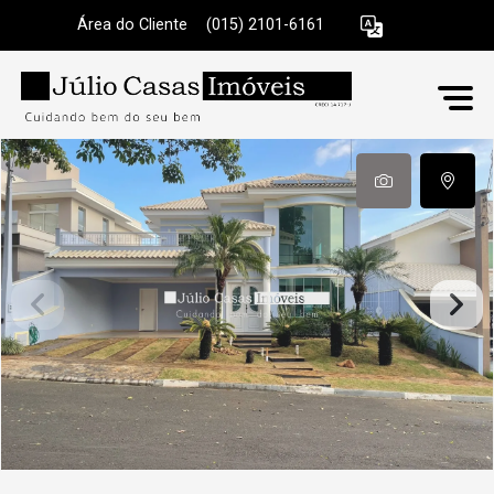
Área do Cliente
|
(015) 2101-6161